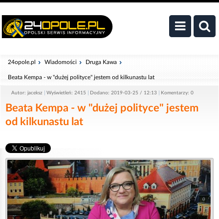
24opole.pl
Wiadomości
Druga Kawa
Beata Kempa - w "dużej polityce" jestem od kilkunastu lat
Autor: jaceksz
Wyświetleń: 2415
Dodano: 2019-03-25 / 12:13
Komentarzy: 0
Beata Kempa - w "dużej polityce" jestem
od kilkunastu lat