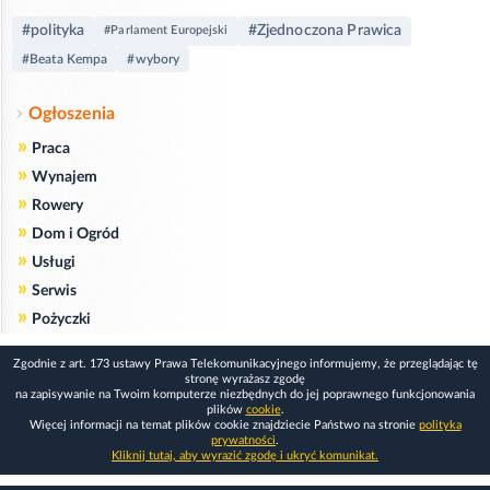
#polityka
#Zjednoczona Prawica
#Parlament Europejski
#Beata Kempa
#wybory
Ogłoszenia
»
Praca
»
Wynajem
»
Rowery
»
Dom i Ogród
»
Usługi
»
Serwis
»
Pożyczki
Zgodnie z art. 173 ustawy Prawa Telekomunikacyjnego informujemy, że przeglądając tę
stronę wyrażasz zgodę
na zapisywanie na Twoim komputerze niezbędnych do jej poprawnego funkcjonowania
plików
cookie
.
Więcej informacji na temat plików cookie znajdziecie Państwo na stronie
polityka
prywatności
.
Kliknij tutaj, aby wyrazić zgodę i ukryć komunikat.