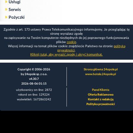
»
Usługi
»
Serwis
»
Pożyczki
Zgodnie z art. 173 ustawy Prawa Telekomunikacyjnego informujemy, że przeglądając tę
stronę wyrażasz zgodę
na zapisywanie na Twoim komputerze niezbędnych do jej poprawnego funkcjonowania
plików
cookie
.
Więcej informacji na temat plików cookie znajdziecie Państwo na stronie
polityka
prywatności
.
Kliknij tutaj, aby wyrazić zgodę i ukryć komunikat.
Copyright © 2006-2026
Strona główna 24opole.pl
by 24opole sp. z o.o.
www.hotele.24opole.pl
v4.30.7
2026-08-06 01:15
użytkownicy on-line: 2872
Panel Klienta
rekord on-line: 129224
Oferta Reklamowa
wyświetleń: 1672863242
Kontakt z redakcją
Polityka prywatności