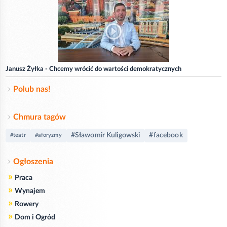
Janusz Żyłka - Chcemy wrócić do wartości demokratycznych
Polub nas!
Chmura tagów
#Sławomir Kuligowski
#facebook
#teatr
#aforyzmy
Ogłoszenia
»
Praca
»
Wynajem
»
Rowery
»
Dom i Ogród