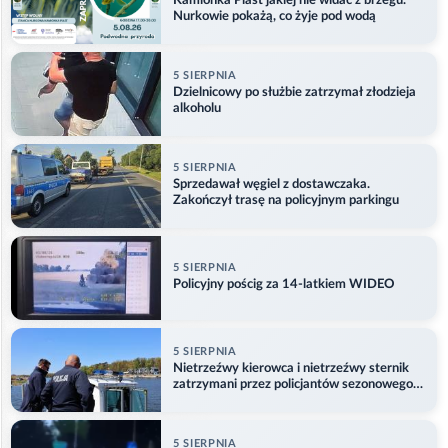
Kamionka Piast jakiej nie widać z brzegu.
Nurkowie pokażą, co żyje pod wodą
5 SIERPNIA
Dzielnicowy po służbie zatrzymał złodzieja
alkoholu
5 SIERPNIA
Sprzedawał węgiel z dostawczaka.
Zakończył trasę na policyjnym parkingu
5 SIERPNIA
Policyjny pościg za 14-latkiem WIDEO
5 SIERPNIA
Nietrzeźwy kierowca i nietrzeźwy sternik
zatrzymani przez policjantów sezonowego
ogniwa wodnego
5 SIERPNIA