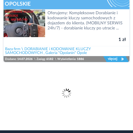
OPOLSKIE
Oferujemy: Kompleksowe Dorabianie i
kodowanie kluczy samochodowych z
dojazdem do klienta. (MOBILNY SERWIS
24h/7) - dorabianie kluczy po utracie ...
1 zł
Baza firm
\
DORABIANIE i KODOWANIE KLUCZY
SAMOCHODOWYCH , Galeria "Opolanin" Opole
więcej
Dodane:
14.07.2026
\
Zasięg:
6182
\
Wyświetlenia:
1886