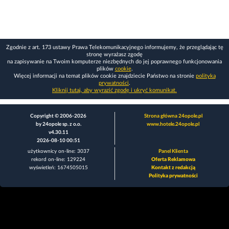
Zgodnie z art. 173 ustawy Prawa Telekomunikacyjnego informujemy, że przeglądając tę
stronę wyrażasz zgodę
na zapisywanie na Twoim komputerze niezbędnych do jej poprawnego funkcjonowania
plików
cookie
.
Więcej informacji na temat plików cookie znajdziecie Państwo na stronie
polityka
prywatności
.
Kliknij tutaj, aby wyrazić zgodę i ukryć komunikat.
Copyright © 2006-2026
Strona główna 24opole.pl
by 24opole sp. z o.o.
www.hotele.24opole.pl
v4.30.11
2026-08-10 00:51
użytkownicy on-line: 3037
Panel Klienta
rekord on-line: 129224
Oferta Reklamowa
wyświetleń: 1674505015
Kontakt z redakcją
Polityka prywatności