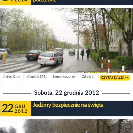
2014
Autor: Greg
Kliknięć: 8751
Komentarzy: 64
Zdjęć: 1
CZYTAJ DALEJ >>
Sobota, 22 grudnia 2012
Jedźmy bezpiecznie na święta
22
GRU
2012