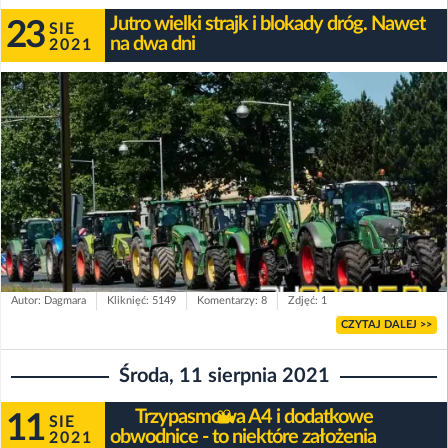
Jutro wielki strajk i blokady dróg. Nawet
23
SIE
na dwa dni
2021
Autor: Dagmara
Kliknięć: 5149
Komentarzy: 8
Zdjęć: 1
CZYTAJ DALEJ >>
Środa, 11 sierpnia 2021
Trzypasmowa A4 i dodatkowe
11
SIE
obwodnice - to niektóre założenia
2021