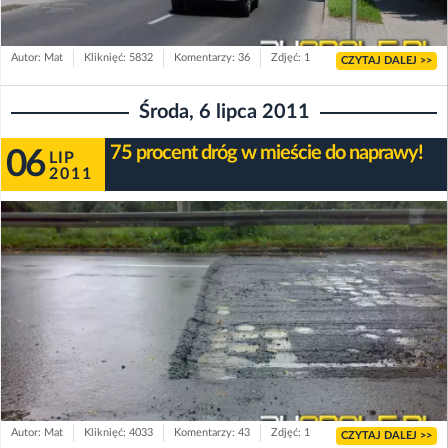
Autor: Mat
Kliknięć: 5832
Komentarzy: 36
Zdjęć: 1
CZYTAJ DALEJ >>
Środa, 6 lipca 2011
75 procent dróg w mieście do naprawy!
06
LIP
2011
Autor: Mat
Kliknięć: 4033
Komentarzy: 43
Zdjęć: 1
CZYTAJ DALEJ >>