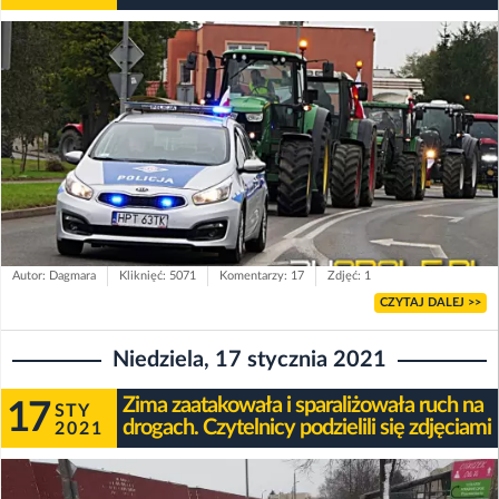
Autor: Dagmara
Kliknięć: 5071
Komentarzy: 17
Zdjęć: 1
CZYTAJ DALEJ >>
Niedziela, 17 stycznia 2021
Zima zaatakowała i sparaliżowała ruch na
17
STY
drogach. Czytelnicy podzielili się zdjęciami
2021