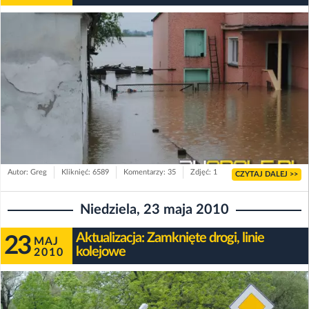
Autor: Greg
Kliknięć: 6589
Komentarzy: 35
Zdjęć: 1
CZYTAJ DALEJ >>
Niedziela, 23 maja 2010
Aktualizacja: Zamknięte drogi, linie
23
MAJ
kolejowe
2010