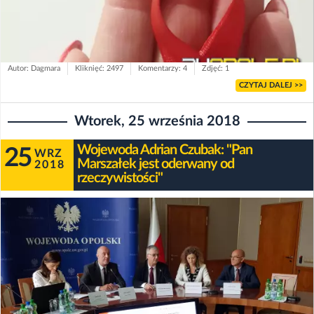
Autor: Dagmara
Kliknięć: 2497
Komentarzy: 4
Zdjęć: 1
CZYTAJ DALEJ >>
Wtorek, 25 września 2018
Wojewoda Adrian Czubak: "Pan
25
WRZ
Marszałek jest oderwany od
2018
rzeczywistości"