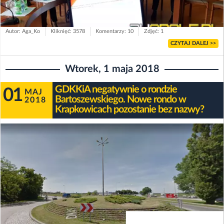
Autor: Aga_Ko
Kliknięć: 3578
Komentarzy: 10
Zdjęć: 1
CZYTAJ DALEJ >>
Wtorek, 1 maja 2018
GDKKiA negatywnie o rondzie
01
MAJ
Bartoszewskiego. Nowe rondo w
2018
Krapkowicach pozostanie bez nazwy?