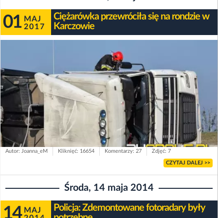
Ciężarówka przewróciła się na rondzie w
01
MAJ
Karczowie
2017
Autor: Joanna_eM
Kliknięć: 16654
Komentarzy: 27
Zdjęć: 7
CZYTAJ DALEJ >>
Środa, 14 maja 2014
Policja: Zdemontowane fotoradary były
14
MAJ
potrzebne