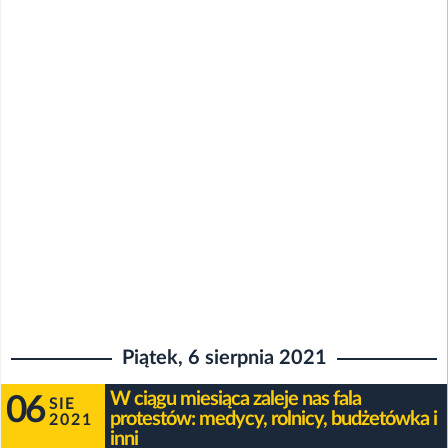
Piątek, 6 sierpnia 2021
W ciągu miesiąca zaleje nas fala
06
SIE
protestów: medycy, rolnicy, budżetówka i
2021
inni