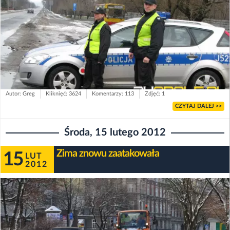
Autor: Greg
Kliknięć: 3624
Komentarzy: 113
Zdjęć: 1
CZYTAJ DALEJ >>
Środa, 15 lutego 2012
Zima znowu zaatakowała
15
LUT
2012