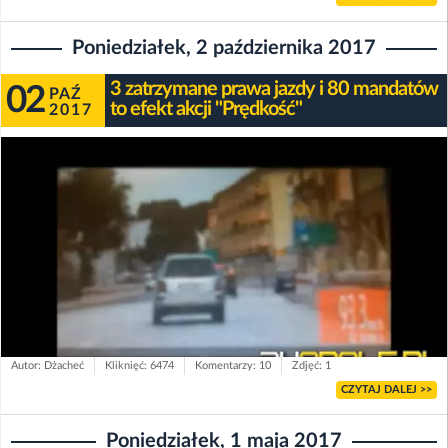
Poniedziałek, 2 października 2017
3 zatrzymane prawa jazdy i 80 mandatów
02
PAŹ
to efekt akcji "Prędkość"
2017
Autor: Dżacheć
Kliknięć: 6474
Komentarzy: 10
Zdjęć: 1
CZYTAJ DALEJ >>
Poniedziałek, 1 maja 2017