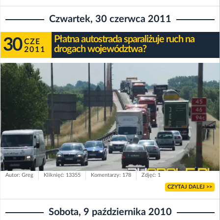
Czwartek, 30 czerwca 2011
Płatna autostrada sparaliżuje ruch na
30
CZE
drogach województwa?
2011
Autor: Greg
Kliknięć: 13355
Komentarzy: 178
Zdjęć: 1
CZYTAJ DALEJ >>
Sobota, 9 października 2010