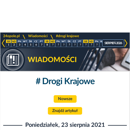
>
>
24opole.pl
Wiadomości
#drogi krajowe
SIERPIEŃ 2026
1
2
3
4
5
6
7
8
?
?
?
?
?
?
?
?
?
?
?
?
?
?
# Drogi Krajowe
Nowsze
Znajdź artykuł
Poniedziałek, 23 sierpnia 2021