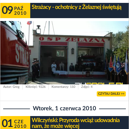
Strażacy - ochotnicy z Żelaznej świętują
09
PAŹ
2010
Autor: Greg
Kliknięć: 9226
Komentarzy: 110
Zdjęć: 4
CZYTAJ DALEJ >>
Wtorek, 1 czerwca 2010
Wilczyński: Przyroda wciąż udowadnia
01
CZE
nam, że może więcej
2010