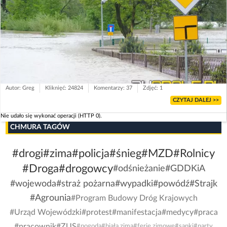
Autor: Greg
Kliknięć: 24824
Komentarzy: 37
Zdjęć: 1
CZYTAJ DALEJ >>
Nie udało się wykonać operacji (HTTP 0).
CHMURA TAGÓW
#drogi
#zima
#policja
#śnieg
#MZD
#Rolnicy
#Droga
#drogowcy
#odśnieżanie
#GDDKiA
#wojewoda
#straż pożarna
#wypadki
#powódź
#Strajk
#Agrounia
#Program Budowy Dróg Krajowych
#Urząd Wojewódzki
#protest
#manifestacja
#medycy
#praca
#pracownik
#ZUS
#pogoda
#biała zima
#ferie zimowe
#sanki
#narty