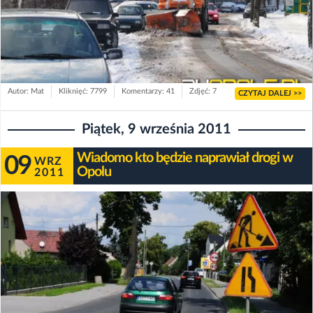
Autor: Mat
Kliknięć: 7799
Komentarzy: 41
Zdjęć: 7
CZYTAJ DALEJ >>
Piątek, 9 września 2011
Wiadomo kto będzie naprawiał drogi w
09
WRZ
Opolu
2011