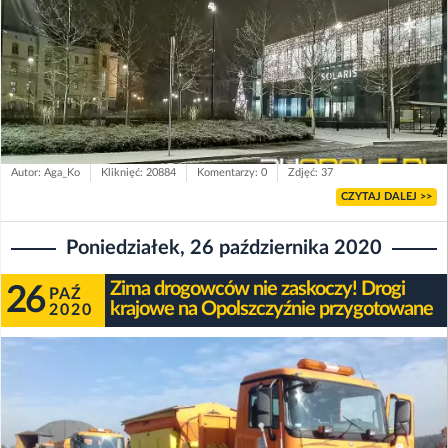
Autor: Aga_Ko
Kliknięć: 20884
Komentarzy: 0
Zdjęć: 37
CZYTAJ DALEJ >>
Poniedziałek, 26 października 2020
Zima drogowców nie zaskoczy! Drogi
26
PAŹ
krajowe na Opolszczyźnie przygotowane
2020