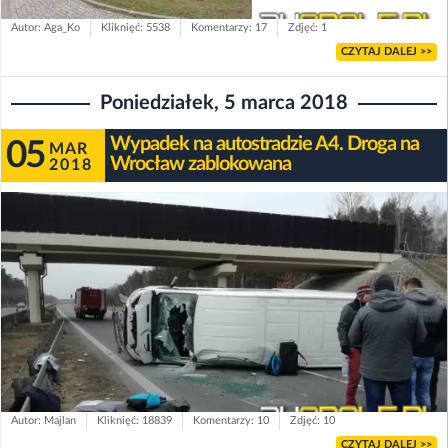
Autor: Aga_Ko
Kliknięć: 5538
Komentarzy: 17
Zdjęć: 1
CZYTAJ DALEJ >>
Poniedziałek, 5 marca 2018
Wypadek na autostradzie A4. Droga na
05
MAR
Wrocław zablokowana
2018
Autor: Majlan
Kliknięć: 18839
Komentarzy: 10
Zdjęć: 10
CZYTAJ DALEJ >>