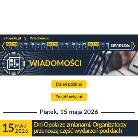
>
24opole.pl
Wiadomości
SIERPIEŃ 2026
1
2
3
4
5
6
?
?
?
?
?
?
?
?
?
?
?
?
?
?
?
?
Dzień później
Znajdź artykuł
Piątek, 15 maja 2026
Dni Opola ze zmianami. Organizatorzy
15
MAJ
przenoszą część wydarzeń pod dach
2026