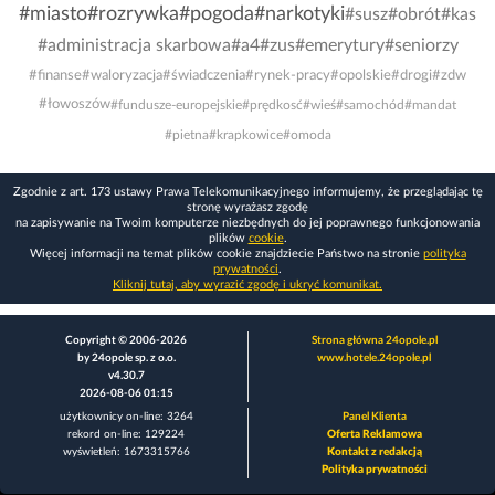
#miasto
#rozrywka
#pogoda
#narkotyki
#susz
#obrót
#kas
#administracja skarbowa
#a4
#zus
#emerytury
#seniorzy
#finanse
#waloryzacja
#świadczenia
#rynek-pracy
#opolskie
#drogi
#zdw
#łowoszów
#fundusze-europejskie
#prędkosć
#wieś
#samochód
#mandat
#pietna
#krapkowice
#omoda
Zgodnie z art. 173 ustawy Prawa Telekomunikacyjnego informujemy, że przeglądając tę
stronę wyrażasz zgodę
na zapisywanie na Twoim komputerze niezbędnych do jej poprawnego funkcjonowania
plików
cookie
.
Więcej informacji na temat plików cookie znajdziecie Państwo na stronie
polityka
prywatności
.
Kliknij tutaj, aby wyrazić zgodę i ukryć komunikat.
Copyright © 2006-2026
Strona główna 24opole.pl
by 24opole sp. z o.o.
www.hotele.24opole.pl
v4.30.7
2026-08-06 01:15
użytkownicy on-line: 3264
Panel Klienta
rekord on-line: 129224
Oferta Reklamowa
wyświetleń: 1673315766
Kontakt z redakcją
Polityka prywatności