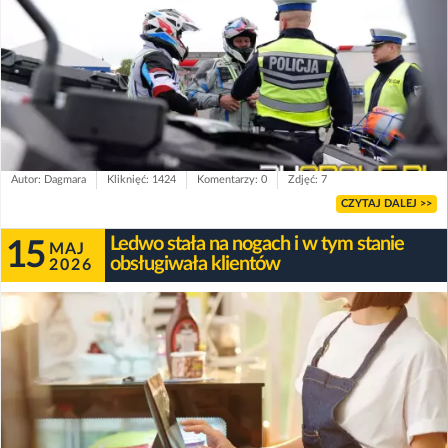
Autor: Dagmara
Kliknięć: 1424
Komentarzy: 0
Zdjęć: 7
CZYTAJ DALEJ >>
Ledwo stała na nogach i w tym stanie
15
MAJ
obsługiwała klientów
2026