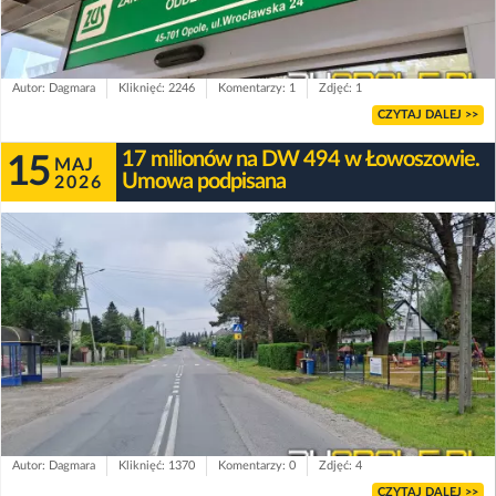
Autor: Dagmara
Kliknięć: 2246
Komentarzy: 1
Zdjęć: 1
CZYTAJ DALEJ >>
17 milionów na DW 494 w Łowoszowie.
15
MAJ
Umowa podpisana
2026
Autor: Dagmara
Kliknięć: 1370
Komentarzy: 0
Zdjęć: 4
CZYTAJ DALEJ >>