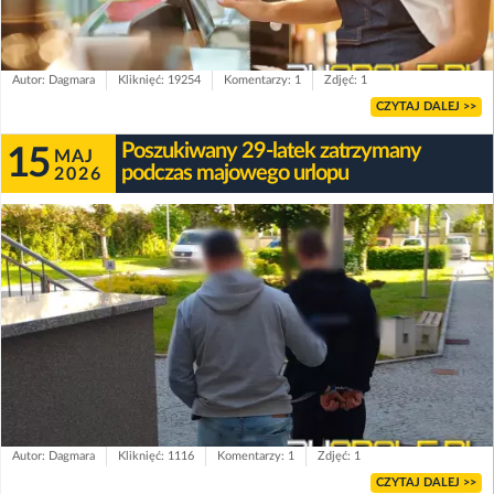
Autor: Dagmara
Kliknięć: 19254
Komentarzy: 1
Zdjęć: 1
CZYTAJ DALEJ >>
Poszukiwany 29-latek zatrzymany
15
MAJ
podczas majowego urlopu
2026
Autor: Dagmara
Kliknięć: 1116
Komentarzy: 1
Zdjęć: 1
CZYTAJ DALEJ >>