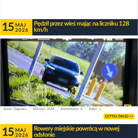
Pędził przez wieś mając na liczniku 128
15
MAJ
km/h
2026
Autor: Dagmara
Kliknięć: 3548
Komentarzy: 6
Zdjęć: 1
CZYTAJ DALEJ >>
Rowery miejskie powrócą w nowej
15
MAJ
odsłonie
2026