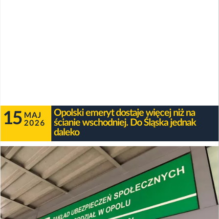
Opolski emeryt dostaje więcej niż na
15
MAJ
ścianie wschodniej. Do Śląska jednak
2026
daleko