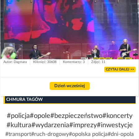
Autor: Dagmara
Kliknięć: 30608
Komentarzy: 3
Zdjęć: 11
CZYTAJ DALEJ >>
Dzień wcześniej
CHMURA TAGÓW
#policja
#opole
#bezpieczeństwo
#koncerty
#kultura
#wydarzenia
#imprezy
#inwestycje
#transport
#ruch-drogowy
#opolska policja
#dni-opola