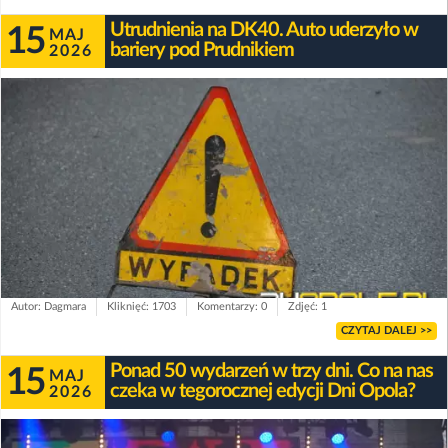
Utrudnienia na DK40. Auto uderzyło w
15
MAJ
bariery pod Prudnikiem
2026
Autor: Dagmara
Kliknięć: 1703
Komentarzy: 0
Zdjęć: 1
CZYTAJ DALEJ >>
Ponad 50 wydarzeń w trzy dni. Co na nas
15
MAJ
czeka w tegorocznej edycji Dni Opola?
2026