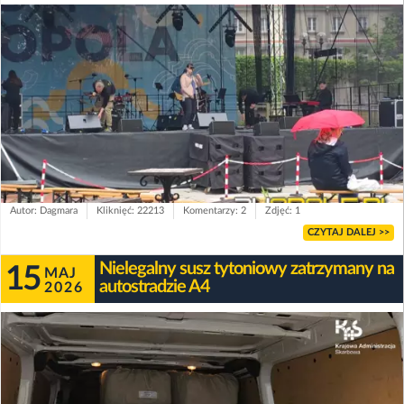
Autor: Dagmara
Kliknięć: 22213
Komentarzy: 2
Zdjęć: 1
CZYTAJ DALEJ >>
Nielegalny susz tytoniowy zatrzymany na
15
MAJ
autostradzie A4
2026