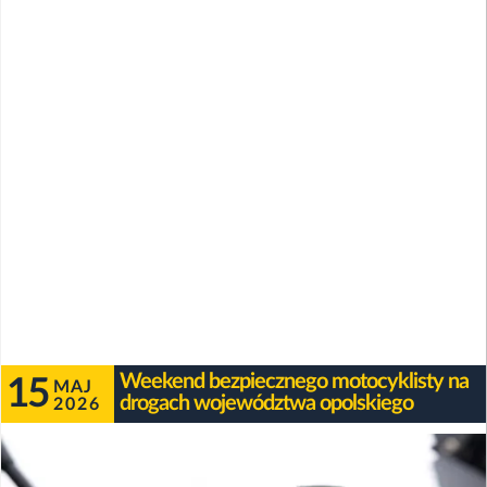
Weekend bezpiecznego motocyklisty na
15
MAJ
drogach województwa opolskiego
2026