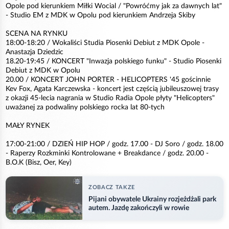
Opole pod kierunkiem Miłki Wocial / "Powróćmy jak za dawnych lat"
- Studio EM z MDK w Opolu pod kierunkiem Andrzeja Skiby
SCENA NA RYNKU
18:00-18:20 / Wokaliści Studia Piosenki Debiut z MDK Opole -
Anastazja Dziedzic
18.20-19:45 / KONCERT "Inwazja polskiego funku" - Studio Piosenki
Debiut z MDK w Opolu
20.00 / KONCERT JOHN PORTER - HELICOPTERS '45 gościnnie
Kev Fox, Agata Karczewska - koncert jest częścią jubileuszowej trasy
z okazji 45-lecia nagrania w Studio Radia Opole płyty "Helicopters"
uważanej za podwaliny polskiego rocka lat 80-tych
MAŁY RYNEK
17:00-21:00 / DZIEŃ HIP HOP / godz. 17.00 - DJ Soro / godz. 18.00
- Raperzy Rozkminki Kontrolowane + Breakdance / godz. 20.00 -
B.O.K (Bisz, Oer, Key)
ZOBACZ TAKZE
Pijani obywatele Ukrainy rozjeżdżali park
autem. Jazdę zakończyli w rowie