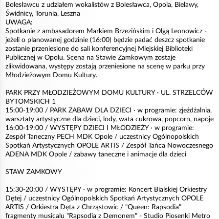
Bolesławcu z udziałem wokalistów z Bolesławca, Opola, Bielawy,
Świdnicy, Torunia, Leszna
UWAGA:
Spotkanie z ambasadorem Markiem Brzezińskim i Olgą Leonowicz -
jeżeli o planowanej godzinie (16:00) będzie padać deszcz spotkanie
zostanie przeniesione do sali konferencyjnej Miejskiej Biblioteki
Publicznej w Opolu. Scena na Stawie Zamkowym zostaje
zlikwidowana, występy zostają przeniesione na scenę w parku przy
Młodzieżowym Domu Kultury.
PARK PRZY MŁODZIEŻOWYM DOMU KULTURY · UL. STRZELCÓW
BYTOMSKICH 1
15:00-19:00 / PARK ZABAW DLA DZIECI · w programie: zjeżdżalnia,
warsztaty artystyczne dla dzieci, lody, wata cukrowa, popcorn, napoje
16:00-19:00 / WYSTĘPY DZIECI I MŁODZIEŻY · w programie:
Zespół Taneczny PECH MDK Opole / uczestnicy Ogólnopolskich
Spotkań Artystycznych OPOLE ARTIS / Zespół Tańca Nowoczesnego
ADENA MDK Opole / zabawy taneczne i animacje dla dzieci
STAW ZAMKOWY
15:30-20:00 / WYSTĘPY · w programie: Koncert Bialskiej Orkiestry
Dętej / uczestnicy Ogólnopolskich Spotkań Artystycznych OPOLE
ARTIS / Orkiestra Dęta z Chrząstowic / "Queen: Rapsodia"
fragmenty musicalu "Rapsodia z Demonem" - Studio Piosenki Metro