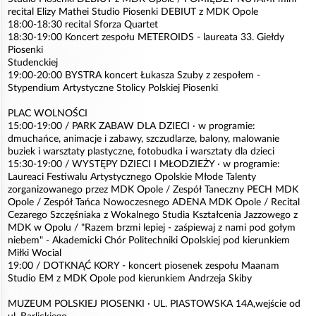
recital Elizy Mathei Studio Piosenki DEBIUT z MDK Opole
18:00-18:30 recital Sforza Quartet
18:30-19:00 Koncert zespołu METEROIDS - laureata 33. Giełdy
Piosenki
Studenckiej
19:00-20:00 BYSTRA koncert Łukasza Szuby z zespołem -
Stypendium Artystyczne Stolicy Polskiej Piosenki
PLAC WOLNOŚCI
15:00-19:00 / PARK ZABAW DLA DZIECI · w programie:
dmuchańce, animacje i zabawy, szczudlarze, balony, malowanie
buziek i warsztaty plastyczne, fotobudka i warsztaty dla dzieci
15:30-19:00 / WYSTĘPY DZIECI I MŁODZIEŻY · w programie:
Laureaci Festiwalu Artystycznego Opolskie Młode Talenty
zorganizowanego przez MDK Opole / Zespół Taneczny PECH MDK
Opole / Zespół Tańca Nowoczesnego ADENA MDK Opole / Recital
Cezarego Szczęśniaka z Wokalnego Studia Kształcenia Jazzowego z
MDK w Opolu / "Razem brzmi lepiej - zaśpiewaj z nami pod gołym
niebem" - Akademicki Chór Politechniki Opolskiej pod kierunkiem
Miłki Wocial
19:00 / DOTKNĄĆ KORY - koncert piosenek zespołu Maanam
Studio EM z MDK Opole pod kierunkiem Andrzeja Skiby
MUZEUM POLSKIEJ PIOSENKI · UL. PIASTOWSKA 14A,wejście od