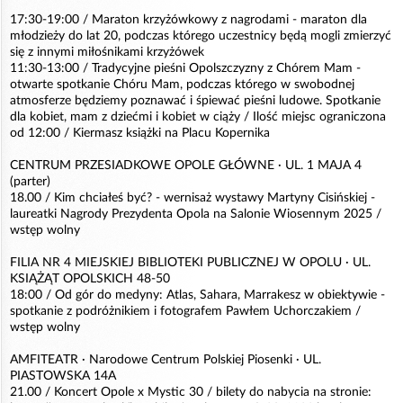
17:30-19:00 / Maraton krzyżówkowy z nagrodami - maraton dla
młodzieży do lat 20, podczas którego uczestnicy będą mogli zmierzyć
się z innymi miłośnikami krzyżówek
11:30-13:00 / Tradycyjne pieśni Opolszczyzny z Chórem Mam -
otwarte spotkanie Chóru Mam, podczas którego w swobodnej
atmosferze będziemy poznawać i śpiewać pieśni ludowe. Spotkanie
dla kobiet, mam z dziećmi i kobiet w ciąży / Ilość miejsc ograniczona
od 12:00 / Kiermasz książki na Placu Kopernika
CENTRUM PRZESIADKOWE OPOLE GŁÓWNE · UL. 1 MAJA 4
(parter)
18.00 / Kim chciałeś być? - wernisaż wystawy Martyny Cisińskiej -
laureatki Nagrody Prezydenta Opola na Salonie Wiosennym 2025 /
wstęp wolny
FILIA NR 4 MIEJSKIEJ BIBLIOTEKI PUBLICZNEJ W OPOLU · UL.
KSIĄŻĄT OPOLSKICH 48-50
18:00 / Od gór do medyny: Atlas, Sahara, Marrakesz w obiektywie -
spotkanie z podróżnikiem i fotografem Pawłem Uchorczakiem /
wstęp wolny
AMFITEATR · Narodowe Centrum Polskiej Piosenki · UL.
PIASTOWSKA 14A
21.00 / Koncert Opole x Mystic 30 / bilety do nabycia na stronie: