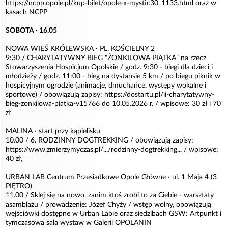
https://ncpp.opole.pl/kup-bilet/opole-x-mystic30_1133.html oraz w
kasach NCPP
SOBOTA · 16.05
NOWA WIEŚ KRÓLEWSKA · PL. KOŚCIELNY 2
9:30 / CHARYTATYWNY BIEG "ŻONKILOWA PIĄTKA" na rzecz
Stowarzyszenia Hospicjum Opolskie / godz. 9:30 - biegi dla dzieci i
młodzieży / godz. 11:00 - bieg na dystansie 5 km / po biegu piknik w
hospicyjnym ogrodzie (animacje, dmuchańce, występy wokalne i
sportowe) / obowiązują zapisy: https://dostartu.pl/ii-charytatywny-
bieg-zonkilowa-piatka-v15766 do 10.05.2026 r. / wpisowe: 30 zł i 70
zł
MALINA · start przy kąpielisku
10.00 / 6. RODZINNY DOGTREKKING / obowiązują zapisy:
https://www.zmierzymyczas.pl/.../rodzinny-dogtrekking... / wpisowe:
40 zł,
URBAN LAB Centrum Przesiadkowe Opole Główne · ul. 1 Maja 4 (3
PIĘTRO)
11.00 / Sklej się na nowo, zanim ktoś zrobi to za Ciebie - warsztaty
asamblażu / prowadzenie: Józef Chyży / wstęp wolny, obowiązują
wejściówki dostępne w Urban Labie oraz siedzibach GSW: Artpunkt i
tymczasowa sala wystaw w Galerii OPOLANIN