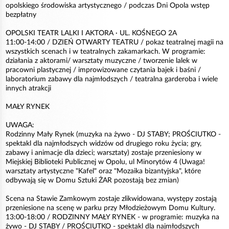
opolskiego środowiska artystycznego / podczas Dni Opola wstęp
bezpłatny
OPOLSKI TEATR LALKI I AKTORA · UL. KOŚNEGO 2A
11:00-14:00 / DZIEŃ OTWARTY TEATRU / pokaz teatralnej magii na
wszystkich scenach i w teatralnych zakamarkach. W programie:
działania z aktorami/ warsztaty muzyczne / tworzenie lalek w
pracowni plastycznej / improwizowane czytania bajek i baśni /
laboratorium zabawy dla najmłodszych / teatralna garderoba i wiele
innych atrakcji
MAŁY RYNEK
UWAGA:
Rodzinny Mały Rynek (muzyka na żywo - DJ STABY; PROŚCIUTKO -
spektakl dla najmłodszych widzów od drugiego roku życia; gry,
zabawy i animacje dla dzieci; warsztaty) zostaje przeniesiony w
Miejskiej Biblioteki Publicznej w Opolu, ul Minorytów 4 (Uwaga!
warsztaty artystyczne "Kafel" oraz "Mozaika bizantyjska", które
odbywają się w Domu Sztuki ŻAR pozostają bez zmian)
Scena na Stawie Zamkowym zostaje zlikwidowana, występy zostają
przeniesione na scenę w parku przy Młodzieżowym Domu Kultury.
13:00-18:00 / RODZINNY MAŁY RYNEK - w programie: muzyka na
żywo - DJ STABY / PROŚCIUTKO - spektakl dla najmłodszych