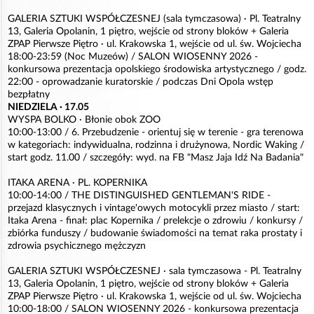
GALERIA SZTUKI WSPÓŁCZESNEJ (sala tymczasowa) · Pl. Teatralny
13, Galeria Opolanin, 1 piętro, wejście od strony bloków + Galeria
ZPAP Pierwsze Piętro · ul. Krakowska 1, wejście od ul. św. Wojciecha
18:00-23:59 (Noc Muzeów) / SALON WIOSENNY 2026 -
konkursowa prezentacja opolskiego środowiska artystycznego / godz.
22:00 - oprowadzanie kuratorskie / podczas Dni Opola wstęp
bezpłatny
NIEDZIELA · 17.05
WYSPA BOLKO · Błonie obok ZOO
10:00-13:00 / 6. Przebudzenie - orientuj się w terenie - gra terenowa
w kategoriach: indywidualna, rodzinna i drużynowa, Nordic Waking /
start godz. 11.00 / szczegóły: wyd. na FB "Masz Jaja Idź Na Badania"
ITAKA ARENA · PL. KOPERNIKA
10:00-14:00 / THE DISTINGUISHED GENTLEMAN'S RIDE -
przejazd klasycznych i vintage'owych motocykli przez miasto / start:
Itaka Arena - finał: plac Kopernika / prelekcje o zdrowiu / konkursy /
zbiórka funduszy / budowanie świadomości na temat raka prostaty i
zdrowia psychicznego mężczyzn
GALERIA SZTUKI WSPÓŁCZESNEJ · sala tymczasowa - Pl. Teatralny
13, Galeria Opolanin, 1 piętro, wejście od strony bloków + Galeria
ZPAP Pierwsze Piętro · ul. Krakowska 1, wejście od ul. św. Wojciecha
10:00-18:00 / SALON WIOSENNY 2026 - konkursowa prezentacja