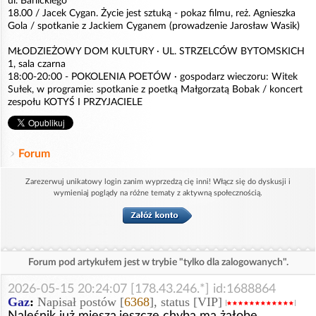
ul. Barlickiego
18.00 / Jacek Cygan. Życie jest sztuką - pokaz filmu, reż. Agnieszka
Gola / spotkanie z Jackiem Cyganem (prowadzenie Jarosław Wasik)
MŁODZIEŻOWY DOM KULTURY · UL. STRZELCÓW BYTOMSKICH
1, sala czarna
18:00-20:00 - POKOLENIA POETÓW · gospodarz wieczoru: Witek
Sułek, w programie: spotkanie z poetką Małgorzatą Bobak / koncert
zespołu KOTYŚ I PRZYJACIELE
Forum
Zarezerwuj unikatowy login zanim wyprzedzą cię inni! Włącz się do dyskusji i
wymieniaj poglądy na różne tematy z aktywną społecznością.
Forum pod artykułem jest w trybie "tylko dla zalogowanych".
2026-05-15 20:24:07 [178.43.246.*] id:1688864
Gaz
:
Napisał postów [
6368
], status [VIP]
Naleśnik już miesza,jeszcze chyba ma żałobe.