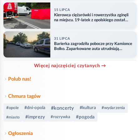
15 LIPCA
Kierowca ciężarówki i rowerzystka zginęli
na miejscu. 19-latek z opolskiego został
ranny
31 LIPCA
Barierka zagrodziła pobocze przy Kamionce
Bolko. Zaparkowane auta utrudniają
przejazd
Więcej najczęściej czytanych →
Polub nas!
Chmura tagów
#koncerty
#dni-opola
#kultura
#opole
#wydarzenia
#imprezy
#pogoda
#rozrywka
#miasto
Ogłoszenia