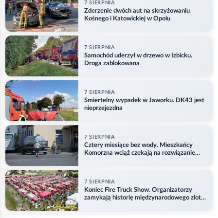
7 SIERPNIA
Zderzenie dwóch aut na skrzyżowaniu
Kośnego i Katowickiej w Opolu
7 SIERPNIA
Samochód uderzył w drzewo w Izbicku.
Droga zablokowana
7 SIERPNIA
Śmiertelny wypadek w Jaworku. DK43 jest
nieprzejezdna
7 SIERPNIA
Cztery miesiące bez wody. Mieszkańcy
Komorzna wciąż czekają na rozwiązanie
problemu
7 SIERPNIA
Koniec Fire Truck Show. Organizatorzy
zamykają historię międzynarodowego zlotu
w Główczycach