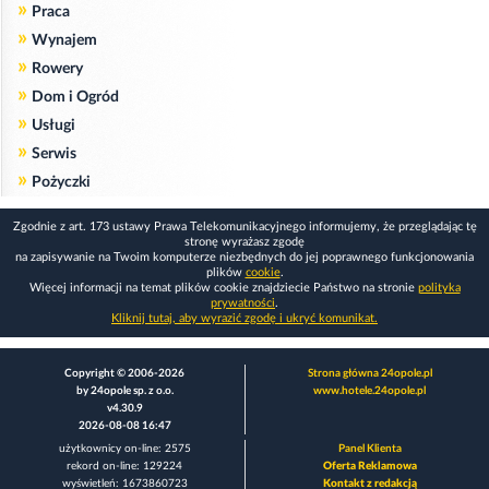
»
Praca
»
Wynajem
»
Rowery
»
Dom i Ogród
»
Usługi
»
Serwis
»
Pożyczki
Zgodnie z art. 173 ustawy Prawa Telekomunikacyjnego informujemy, że przeglądając tę
stronę wyrażasz zgodę
na zapisywanie na Twoim komputerze niezbędnych do jej poprawnego funkcjonowania
plików
cookie
.
Więcej informacji na temat plików cookie znajdziecie Państwo na stronie
polityka
prywatności
.
Kliknij tutaj, aby wyrazić zgodę i ukryć komunikat.
Copyright © 2006-2026
Strona główna 24opole.pl
by 24opole sp. z o.o.
www.hotele.24opole.pl
v4.30.9
2026-08-08 16:47
użytkownicy on-line: 2575
Panel Klienta
rekord on-line: 129224
Oferta Reklamowa
wyświetleń: 1673860723
Kontakt z redakcją