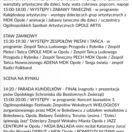
warsztaty artystyczne dla dzieci, lody, wata cukrowa, popcorn, napoje
15:00-18:00 / WYSTĘPY I ZABAWY TANECZNE · w programie:
Kalejdoskop artystyczny - występy dziecięcych grup artystycznych z
MDK Opole / animacje i zabawy taneczne dla dzieci / uczestnicy
Ogólnopolskich Spotkań Artystycznych OPOLE ARTIS
STAW ZAMKOWY
15:30-19:30 / WYSTĘPY ZESPOŁÓW PIEŚNI I TAŃCA · w
programie: Zespół Tańca Ludowego Przygoda z Rybnika / Zespół
Pieśni i Tańca OPOLE MDK w Opolu / Zespół Tańca Ludowego
Przygoda z Rybnika / Zespół Taneczny PECH MDK Opole / Zespół
Tańca Nowoczesnego ADENA MDK Opole / Tanga świata - zespół
Radici Folkband
SCENA NA RYNKU
14:20 / PARADA KUNDELKÓW - FINAŁ (nagrody + prezentacja
psów Opolskiego Schroniska dla Bezdomnych Zwierząt)
15:00-20:00 / WYSTĘPY · w programie: Koncert laureatów 3.
Ogólnopolskiego Festiwalu Zespołów Wokalnych WIELOGŁOSY
zorganizowanego przez MDK w Bolesławcu z udziałem wokalistów z
Bolesławca, Opola, Bielawy, Świdnicy, Torunia, Leszna / "Dzieci
śpiewają Jazz" Dziecięcy Zespół Wokalny Miasta Opola z JAZZ
CENTRUM w Opolu / MOJA BALLADA mini recital Katarzyny Juruć
Studio Piosenki DEBIUT z MDK Opole / POMIĘDZY NUTAMI mini