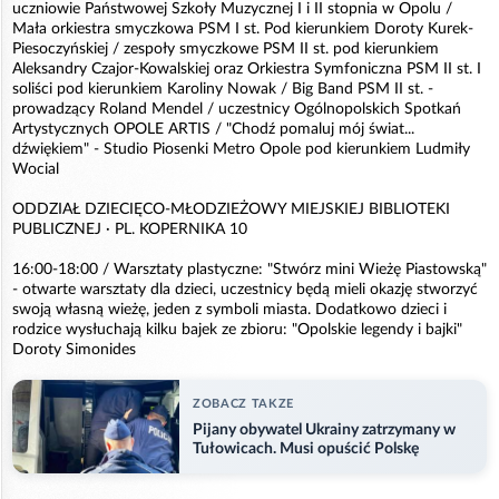
uczniowie Państwowej Szkoły Muzycznej I i II stopnia w Opolu /
Mała orkiestra smyczkowa PSM I st. Pod kierunkiem Doroty Kurek-
Piesoczyńskiej / zespoły smyczkowe PSM II st. pod kierunkiem
Aleksandry Czajor-Kowalskiej oraz Orkiestra Symfoniczna PSM II st. I
soliści pod kierunkiem Karoliny Nowak / Big Band PSM II st. -
prowadzący Roland Mendel / uczestnicy Ogólnopolskich Spotkań
Artystycznych OPOLE ARTIS / "Chodź pomaluj mój świat...
dźwiękiem" - Studio Piosenki Metro Opole pod kierunkiem Ludmiły
Wocial
ODDZIAŁ DZIECIĘCO-MŁODZIEŻOWY MIEJSKIEJ BIBLIOTEKI
PUBLICZNEJ · PL. KOPERNIKA 10
16:00-18:00 / Warsztaty plastyczne: "Stwórz mini Wieżę Piastowską"
- otwarte warsztaty dla dzieci, uczestnicy będą mieli okazję stworzyć
swoją własną wieżę, jeden z symboli miasta. Dodatkowo dzieci i
rodzice wysłuchają kilku bajek ze zbioru: "Opolskie legendy i bajki"
Doroty Simonides
ZOBACZ TAKZE
Pijany obywatel Ukrainy zatrzymany w
Tułowicach. Musi opuścić Polskę