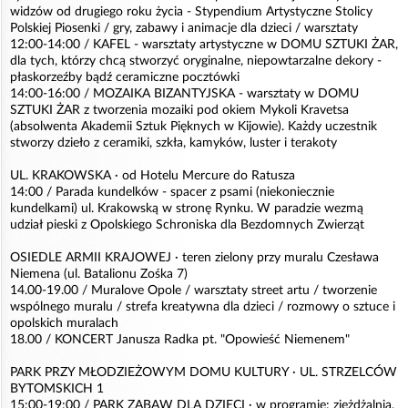
widzów od drugiego roku życia - Stypendium Artystyczne Stolicy
Polskiej Piosenki / gry, zabawy i animacje dla dzieci / warsztaty
12:00-14:00 / KAFEL - warsztaty artystyczne w DOMU SZTUKI ŻAR,
dla tych, którzy chcą stworzyć oryginalne, niepowtarzalne dekory -
płaskorzeźby bądź ceramiczne pocztówki
14:00-16:00 / MOZAIKA BIZANTYJSKA - warsztaty w DOMU
SZTUKI ŻAR z tworzenia mozaiki pod okiem Mykoli Kravetsa
(absolwenta Akademii Sztuk Pięknych w Kijowie). Każdy uczestnik
stworzy dzieło z ceramiki, szkła, kamyków, luster i terakoty
UL. KRAKOWSKA · od Hotelu Mercure do Ratusza
14:00 / Parada kundelków - spacer z psami (niekoniecznie
kundelkami) ul. Krakowską w stronę Rynku. W paradzie wezmą
udział pieski z Opolskiego Schroniska dla Bezdomnych Zwierząt
OSIEDLE ARMII KRAJOWEJ · teren zielony przy muralu Czesława
Niemena (ul. Batalionu Zośka 7)
14.00-19.00 / Muralove Opole / warsztaty street artu / tworzenie
wspólnego muralu / strefa kreatywna dla dzieci / rozmowy o sztuce i
opolskich muralach
18.00 / KONCERT Janusza Radka pt. "Opowieść Niemenem"
PARK PRZY MŁODZIEŻOWYM DOMU KULTURY · UL. STRZELCÓW
BYTOMSKICH 1
15:00-19:00 / PARK ZABAW DLA DZIECI · w programie: zjeżdżalnia,