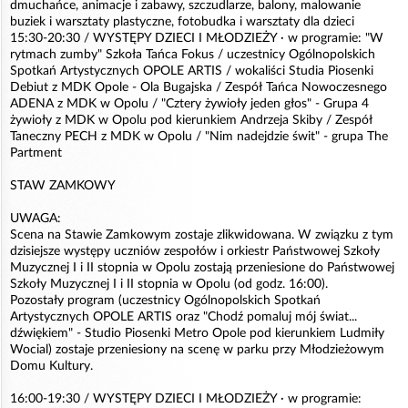
dmuchańce, animacje i zabawy, szczudlarze, balony, malowanie
buziek i warsztaty plastyczne, fotobudka i warsztaty dla dzieci
15:30-20:30 / WYSTĘPY DZIECI I MŁODZIEŻY · w programie: "W
rytmach zumby" Szkoła Tańca Fokus / uczestnicy Ogólnopolskich
Spotkań Artystycznych OPOLE ARTIS / wokaliści Studia Piosenki
Debiut z MDK Opole - Ola Bugajska / Zespół Tańca Nowoczesnego
ADENA z MDK w Opolu / "Cztery żywioły jeden głos" - Grupa 4
żywioły z MDK w Opolu pod kierunkiem Andrzeja Skiby / Zespół
Taneczny PECH z MDK w Opolu / "Nim nadejdzie świt" - grupa The
Partment
STAW ZAMKOWY
UWAGA:
Scena na Stawie Zamkowym zostaje zlikwidowana. W związku z tym
dzisiejsze występy uczniów zespołów i orkiestr Państwowej Szkoły
Muzycznej I i II stopnia w Opolu zostają przeniesione do Państwowej
Szkoły Muzycznej I i II stopnia w Opolu (od godz. 16:00).
Pozostały program (uczestnicy Ogólnopolskich Spotkań
Artystycznych OPOLE ARTIS oraz "Chodź pomaluj mój świat...
dźwiękiem" - Studio Piosenki Metro Opole pod kierunkiem Ludmiły
Wocial) zostaje przeniesiony na scenę w parku przy Młodzieżowym
Domu Kultury.
16:00-19:30 / WYSTĘPY DZIECI I MŁODZIEŻY · w programie: