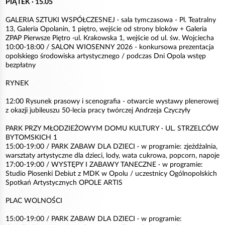
PIĄTEK · 15.05
GALERIA SZTUKI WSPÓŁCZESNEJ · sala tymczasowa - Pl. Teatralny
13, Galeria Opolanin, 1 piętro, wejście od strony bloków + Galeria
ZPAP Pierwsze Piętro ·ul. Krakowska 1, wejście od ul. św. Wojciecha
10:00-18:00 / SALON WIOSENNY 2026 - konkursowa prezentacja
opolskiego środowiska artystycznego / podczas Dni Opola wstęp
bezpłatny
RYNEK
12:00 Rysunek prasowy i scenografia - otwarcie wystawy plenerowej
z okazji jubileuszu 50-lecia pracy twórczej Andrzeja Czyczyły
PARK PRZY MŁODZIEŻOWYM DOMU KULTURY · UL. STRZELCÓW
BYTOMSKICH 1
15:00-19:00 / PARK ZABAW DLA DZIECI · w programie: zjeżdżalnia,
warsztaty artystyczne dla dzieci, lody, wata cukrowa, popcorn, napoje
17:00-19:00 / WYSTĘPY I ZABAWY TANECZNE · w programie:
Studio Piosenki Debiut z MDK w Opolu / uczestnicy Ogólnopolskich
Spotkań Artystycznych OPOLE ARTIS
PLAC WOLNOŚCI
15:00-19:00 / PARK ZABAW DLA DZIECI · w programie: