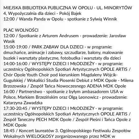
MIEJSKA BIBLIOTEKA PUBLICZNA W OPOLU · UL. MINORYTÓW
4, Wypożyczalnia dla dzieci - Pokój Bajek
12:00 / Wanda Panda w Opolu - spotkanie z Sylwią Winnik
PLAC WOLNOŚCI
12:00 / Spotkanie z Arturem Andrusem · prowadzenie: Jarosław
Wasik
15:00-19:00 / PARK ZABAW DLA DZIECI · w programie:
dmuchańce, animacje i zabawy, szczudlarze, balony, malowanie
buziek i warsztaty plastyczne, fotobudka i warsztaty dla dzieci
14:00-16:00 / WYSTĘPY DZIECI I MŁODZIEŻY · w programie:
uczestnicy Ogólnopolskich Spotkań Artystycznych OPOLE ARTIS /
Chór Opole Youth Choir pod kierunkiem Magdaleny Wójcik-
Gugulskiej / Wokaliści Studia Piosenki Debiut z MDK Opole - Milena
Brzozowska / Zespół Tańca Nowoczesnego ADENA MDK Opole
16:00 / Partnerstwo - spotkanie z byłym ambasadorem USA w
Polsce, Markiem Brzezińskim oraz Olgą Leonowicz · prowadzenie:
Katarzyna Zawadzka
17:30-20:45 / WYSTĘPY DZIECI I MŁODZIEŻY · w programie:
uczestnicy Ogólnopolskich Spotkań Artystycznych OPOLE ARTIS /
Zespół Taneczny PECH MDK Opole / Zespół Pieśni i Tańca Opole z
MDK Opole
18:45 / Koncert laureatów 3. Ogólnopolskiego Festiwalu Zespołów
Wokalnych WIELOGŁOSY zorganizowanego przez MDK w