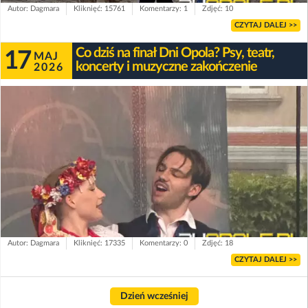
Autor: Dagmara
Kliknięć: 15761
Komentarzy: 1
Zdjęć: 10
CZYTAJ DALEJ >>
Co dziś na finał Dni Opola? Psy, teatr,
17
MAJ
koncerty i muzyczne zakończenie
2026
Autor: Dagmara
Kliknięć: 17335
Komentarzy: 0
Zdjęć: 18
CZYTAJ DALEJ >>
Dzień wcześniej