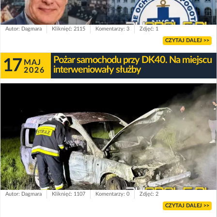
Autor: Dagmara
Kliknięć: 2115
Komentarzy: 3
Zdjęć: 1
CZYTAJ DALEJ >>
Pożar samochodu przy DK40. Na miejscu
17
MAJ
interweniowały służby
2026
Autor: Dagmara
Kliknięć: 1107
Komentarzy: 0
Zdjęć: 2
CZYTAJ DALEJ >>