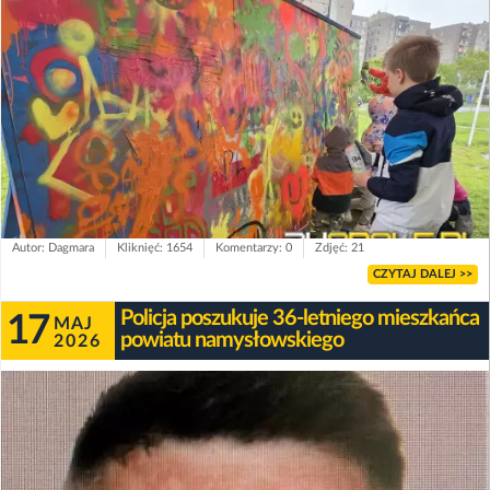
Autor: Dagmara
Kliknięć: 1654
Komentarzy: 0
Zdjęć: 21
CZYTAJ DALEJ >>
Policja poszukuje 36-letniego mieszkańca
17
MAJ
powiatu namysłowskiego
2026