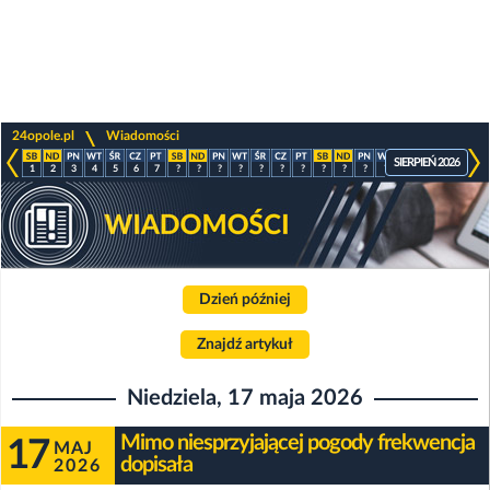
>
24opole.pl
Wiadomości
SIERPIEŃ 2026
1
2
3
4
5
6
7
?
?
?
?
?
?
?
?
?
?
?
?
?
?
?
Dzień później
Znajdź artykuł
Niedziela, 17 maja 2026
Mimo niesprzyjającej pogody frekwencja
17
MAJ
dopisała
2026