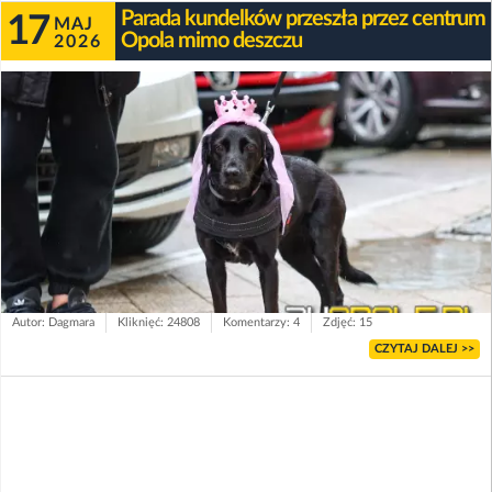
Parada kundelków przeszła przez centrum
17
MAJ
Opola mimo deszczu
2026
Autor: Dagmara
Kliknięć: 24808
Komentarzy: 4
Zdjęć: 15
CZYTAJ DALEJ >>