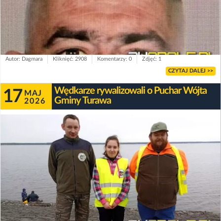
Autor: Dagmara
Kliknięć: 2908
Komentarzy: 0
Zdjęć: 1
CZYTAJ DALEJ >>
Wędkarze rywalizowali o Puchar Wójta
17
MAJ
Gminy Turawa
2026