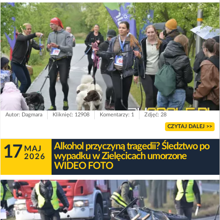
Autor: Dagmara
Kliknięć: 12908
Komentarzy: 1
Zdjęć: 28
CZYTAJ DALEJ >>
Alkohol przyczyną tragedii? Śledztwo po
17
MAJ
wypadku w Zielęcicach umorzone
2026
WIDEO FOTO