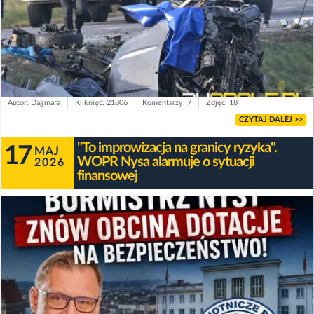
Autor: Dagmara
Kliknięć: 21806
Komentarzy: 7
Zdjęć: 18
CZYTAJ DALEJ >>
"To improwizacja na granicy ryzyka".
17
MAJ
WOPR Nysa alarmuje o sytuacji
2026
finansowej