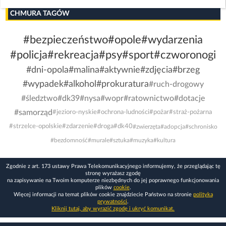
CHMURA TAGÓW
#bezpieczeństwo
#opole
#wydarzenia
#policja
#rekreacja
#psy
#sport
#czworonogi
#dni-opola
#malina
#aktywnie
#zdjęcia
#brzeg
#wypadek
#alkohol
#prokuratura
#ruch-drogowy
#śledztwo
#dk39
#nysa
#wopr
#ratownictwo
#dotacje
#samorząd
#jezioro-nyskie
#ochrona-ludności
#pożar
#straż-pożarna
#strzelce-opolskie
#zdarzenie
#droga
#dk40
#zwierzęta
#adopcja
#schronisko
#bezdomność
#murale
#sztuka
#muzyka
#kultura
Zgodnie z art. 173 ustawy Prawa Telekomunikacyjnego informujemy, że przeglądając tę
stronę wyrażasz zgodę
na zapisywanie na Twoim komputerze niezbędnych do jej poprawnego funkcjonowania
plików
cookie
.
Więcej informacji na temat plików cookie znajdziecie Państwo na stronie
polityka
prywatności
.
Kliknij tutaj, aby wyrazić zgodę i ukryć komunikat.