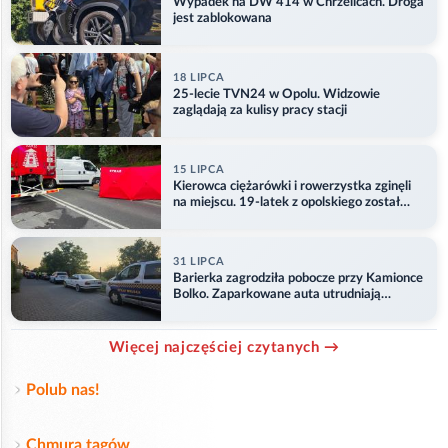
Wypadek na DW 414 w Chrzelicach. Droga
jest zablokowana
18 LIPCA
25-lecie TVN24 w Opolu. Widzowie
zaglądają za kulisy pracy stacji
15 LIPCA
Kierowca ciężarówki i rowerzystka zginęli
na miejscu. 19-latek z opolskiego został
ranny
31 LIPCA
Barierka zagrodziła pobocze przy Kamionce
Bolko. Zaparkowane auta utrudniają
przejazd
Więcej najczęściej czytanych →
Polub nas!
Chmura tagów