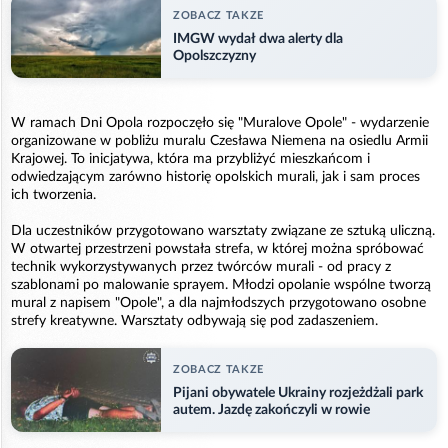
ZOBACZ TAKZE
IMGW wydał dwa alerty dla
Opolszczyzny
W ramach Dni Opola rozpoczęło się "Muralove Opole" - wydarzenie
organizowane w pobliżu muralu Czesława Niemena na osiedlu Armii
Krajowej. To inicjatywa, która ma przybliżyć mieszkańcom i
odwiedzającym zarówno historię opolskich murali, jak i sam proces
ich tworzenia.
Dla uczestników przygotowano warsztaty związane ze sztuką uliczną.
W otwartej przestrzeni powstała strefa, w której można spróbować
technik wykorzystywanych przez twórców murali - od pracy z
szablonami po malowanie sprayem. Młodzi opolanie wspólne tworzą
mural z napisem "Opole", a dla najmłodszych przygotowano osobne
strefy kreatywne. Warsztaty odbywają się pod zadaszeniem.
ZOBACZ TAKZE
Pijani obywatele Ukrainy rozjeżdżali park
autem. Jazdę zakończyli w rowie