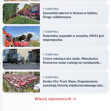
7 SIERPNIA
Samochód uderzył w drzewo w Izbicku.
Droga zablokowana
7 SIERPNIA
Śmiertelny wypadek w Jaworku. DK43 jest
nieprzejezdna
7 SIERPNIA
Cztery miesiące bez wody. Mieszkańcy
Komorzna wciąż czekają na rozwiązanie
problemu
7 SIERPNIA
Koniec Fire Truck Show. Organizatorzy
zamykają historię międzynarodowego zlotu
w Główczycach
Więcej najnowszych →