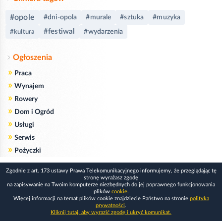
#opole
#dni-opola
#murale
#sztuka
#muzyka
#festiwal
#wydarzenia
#kultura
Ogłoszenia
»
Praca
»
Wynajem
»
Rowery
»
Dom i Ogród
»
Usługi
»
Serwis
»
Pożyczki
Zgodnie z art. 173 ustawy Prawa Telekomunikacyjnego informujemy, że przeglądając tę
stronę wyrażasz zgodę
na zapisywanie na Twoim komputerze niezbędnych do jej poprawnego funkcjonowania
plików
cookie
.
Więcej informacji na temat plików cookie znajdziecie Państwo na stronie
polityka
prywatności
.
Kliknij tutaj, aby wyrazić zgodę i ukryć komunikat.