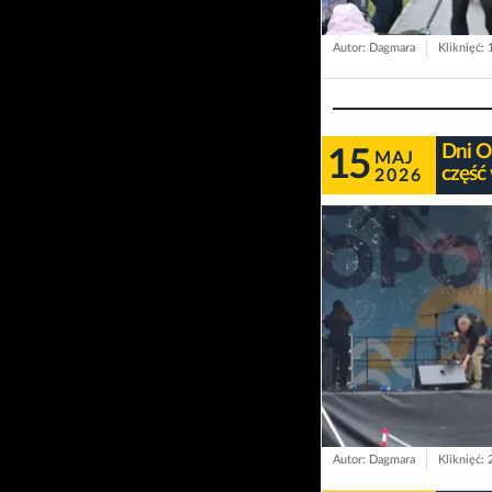
Autor: Dagmara
Kliknięć:
Dni O
15
MAJ
część
2026
Autor: Dagmara
Kliknięć: