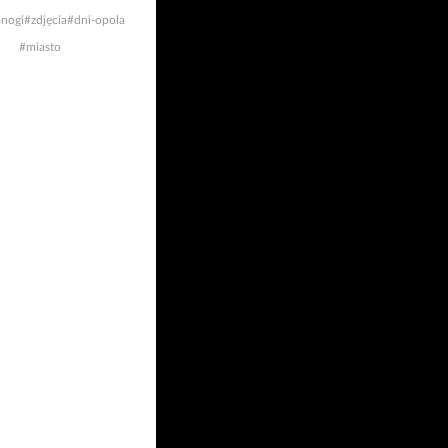
nogi
#zdjęcia
#dni-opola
#miasto