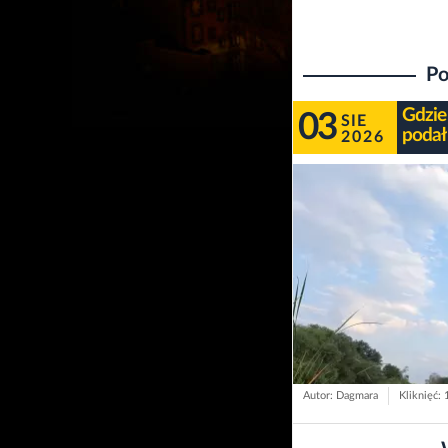
Po
Gdzie
03
SIE
podał 
2026
Autor: Dagmara
Kliknięć: