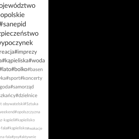
ojewództwo
opolskie
#sanepid
zpieczeństwo
ypoczynek
reacja
#imprezy
a
#kąpieliska
#woda
#lato
#bolko
#basen
yka
#sport
#koncerty
goda
#samorząd
szkańcy
#dzielnice
t obywatelski
#Sztuka
weekend
#opolszczyzna
z-kąpieli
#kapielisko
-fala
#kąpielisko
#wakacje
tna-fala
#psy
#aktywnie