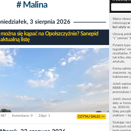
# Malina
Wpisz słowo 
niedziałek, 3 sierpnia 2026
interesują
w 
być użyty w 
 można się kąpać na Opolszczyźnie? Sanepid
Używaj polsk
"s" zamiast "
aktualną listę
Pytania typ
tygodniu" ni
rezultatów. 
lub kilku sł
artykułu.
Forma odmie
znaczenie, n
traktowane j
Jeżeli wpisz
RRRR-MM - c
przeszukasz 
Jeżeli chces
daty w forma
np. 2010-01,
Datę początk
znakiem > be
 1487
Komentarzy: 0
Zdjęć: 1
CZYTAJ DALEJ >>
Szukając rac
krótszych niż
będą pomijan