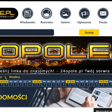
Wiadomości
Rozrywka
Galerie
Ogłoszenia
Poczta
Szukaj
>
ci
#malina
?
?
?
?
?
?
?
?
?
?
?
?
?
?
?
?
?
?
?
?
?
?
?
?
Wyszukaj n