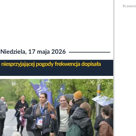
#czworo
Niedziela, 17 maja 2026
niesprzyjającej pogody frekwencja dopisała