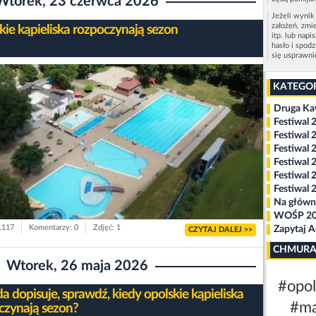
Wtorek, 23 czerwca 2026
Jeżeli wynik
założeń, zmi
kie kąpieliska rozpoczynają sezon
itp. lub napi
hasło i spod
się usprawn
KATEGO
Druga K
Festiwal 
Festiwal 
Festiwal 
Festiwal 
Festiwal 
Festiwal 
Na główn
WOŚP 2
 1117
Komentarzy: 0
Zdjęć: 1
Zapytaj 
CZYTAJ DALEJ >>
CHMURA
Wtorek, 26 maja 2026
#opo
 dopisuje, sprawdź, kiedy opolskie kąpieliska
#ma
czynają sezon?