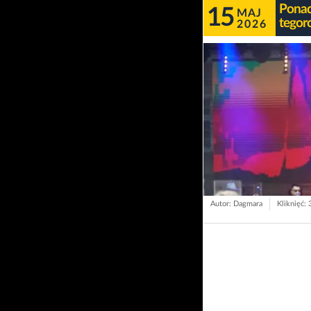
Ponad
15
MAJ
tegor
2026
Autor: Dagmara
Kliknięć: