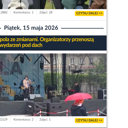
 12882
Komentarzy: 1
Zdjęć: 28
CZYTAJ DALEJ >>
Piątek, 15 maja 2026
pola ze zmianami. Organizatorzy przenoszą
 wydarzeń pod dach
 22129
Komentarzy: 2
Zdjęć: 1
CZYTAJ DALEJ >>