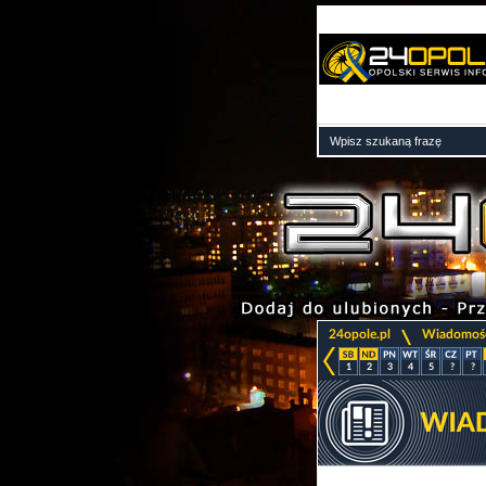
>
24opole.pl
Wiadomoś
1
2
3
4
5
?
?