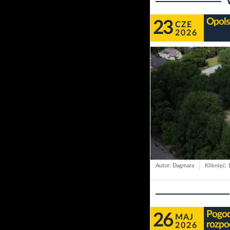
Opols
23
CZE
2026
Autor: Dagmara
Kliknięć:
Pogoda
26
MAJ
rozpo
2026