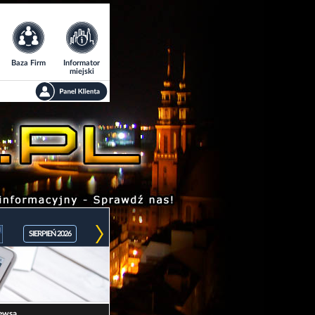
Baza Firm
Informator
miejski
SIERPIEŃ 2026
ewsa