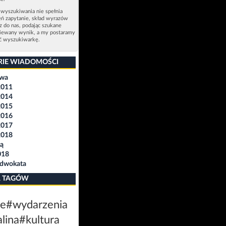
 wyszukiwania nie spełnia
eń zapytanie, skład wyrazów
sz do nas, podając szukane
ziewany wynik, a my postaramy
ić wyszukiwarkę.
RIE WIADOMOŚCI
awa
2011
2014
2015
2016
2017
2018
ą
018
Adwokata
 TAGÓW
le
#wydarzenia
lina
#kultura