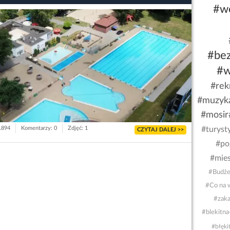
#w
#be
#w
#rek
#muzyk
#mosir
 1894
Komentarzy: 0
Zdjęć: 1
#turyst
CZYTAJ DALEJ >>
#po
#mie
#Budże
#Co na 
#zaka
#blekitna
#błęki