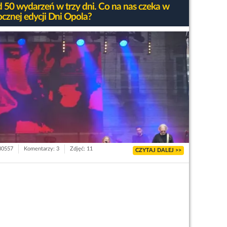
 50 wydarzeń w trzy dni. Co na nas czeka w
ocznej edycji Dni Opola?
 30557
Komentarzy: 3
Zdjęć: 11
CZYTAJ DALEJ >>