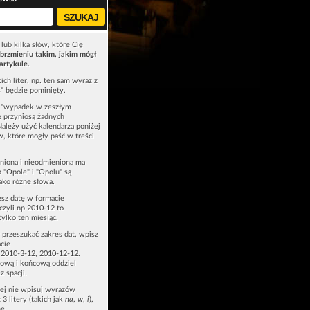
lub kilka słów, które Cię
brzmieniu takim, jakim mógł
artykule.
ich liter, np. ten sam wyraz z
ś" będzie pominięty.
u "wypadek w zeszłym
e przyniosą żadnych
Należy użyć kalendarza poniżej
ów, które mogły paść w treści
niona i nieodmieniona ma
p "Opole" i "Opolu" są
ako różne słowa.
esz datę w formacie
zyli np 2010-12 to
tylko ten miesiąc.
z przeszukać zakres dat, wpisz
cie
 2010-3-12, 2010-12-12.
ową i końcową oddziel
z spacji.
zej nie wpisuj wyrazów
 3 litery (takich jak
na
,
w
,
i
),
e.