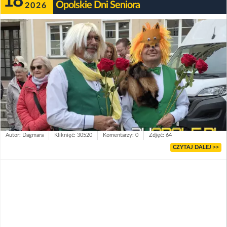
18
Opolskie Dni Seniora
2026
Autor: Dagmara
Kliknięć: 30520
Komentarzy: 0
Zdjęć: 64
CZYTAJ DALEJ >>