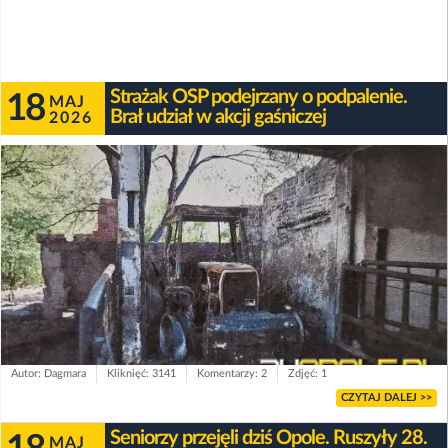
Strażak OSP podejrzany o podpalenie.
18
MAJ
Brał udział w akcji gaśniczej
2026
Autor: Dagmara
Kliknięć: 3141
Komentarzy: 2
Zdjęć: 1
CZYTAJ DALEJ >>
Seniorzy przejęli dziś Opole. Ruszyły 28.
MAJ