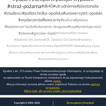
#straż-pożarna
#dk40
#utrudnienia
#piastonalia
#studenci
#politechnika-opolska
#uniwersytet-opolski
#wydarzenia
#koncerty
#kultura
#jełowa
#kędzierzyn-koźle
#zdarzenie-drogowe
#osp
#przestępczość
#olesno
#gorzów-śląski
#śledztwo
#Dni Seniora
#Opolskie Dni Seniora
#28. Opolskie Dni Seniora
#seniorzy
#seniorzy Opole
#Centrum Seniora Opole
#MOPR Opole
#Rynek Opole
#Ratusz Opole
#korowód seniorów
#integracja seniorów
#jaśkowice
#psy
#hodowla
#straż pożarna
Zgodnie z art. 173 ustawy Prawa Telekomunikacyjnego informujemy, że przeglądając tę
stronę wyrażasz zgodę
na zapisywanie na Twoim komputerze niezbędnych do jej poprawnego funkcjonowania
plików
cookie
.
Więcej informacji na temat plików cookie znajdziecie Państwo na stronie
polityka
prywatności
.
Kliknij tutaj, aby wyrazić zgodę i ukryć komunikat.
Copyright © 2006-2026
Strona główna 24opole.pl