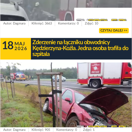
Autor: Dagmara
Kliknięć: 3663
Komentarzy: 0
Zdjęć: 10
CZYTAJ DALEJ >>
Zderzenie na łączniku obwodnicy
18
MAJ
Kędzierzyna-Koźla. Jedna osoba trafiła do
2026
szpitala
Autor: Dagmara
Kliknięć: 905
Komentarzy: 0
Zdjęć: 1