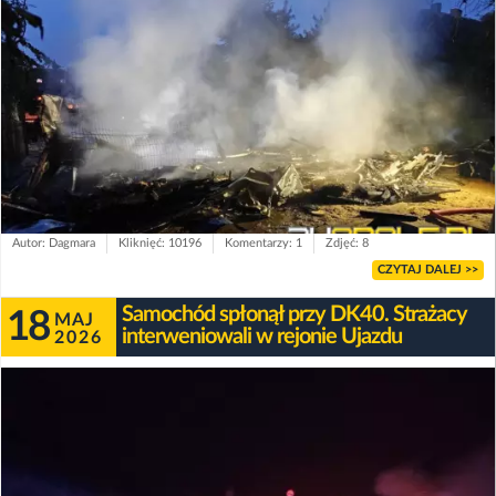
Autor: Dagmara
Kliknięć: 10196
Komentarzy: 1
Zdjęć: 8
CZYTAJ DALEJ >>
Samochód spłonął przy DK40. Strażacy
18
MAJ
interweniowali w rejonie Ujazdu
2026