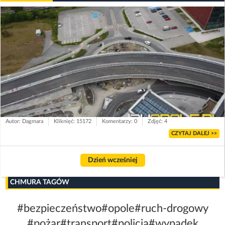
Autor: Dagmara
Kliknięć: 15172
Komentarzy: 0
Zdjęć: 4
CZYTAJ DALEJ >>
Dzień wcześniej
CHMURA TAGÓW
#bezpieczeństwo
#opole
#ruch-drogowy
#pożar
#transport
#policja
#wypadek