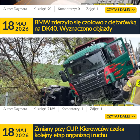
Autor: Dagmara
Kliknięć: 90
Komentarzy: 0
Zdjęć: 1
CZYTAJ DALEJ >>
BMW zderzyło się czołowo z ciężarówką
18
MAJ
na DK40. Wyznaczono objazdy
2026
Autor: Dagmara
Kliknięć: 7169
Komentarzy: 1
Zdjęć: 1
CZYTAJ DALEJ >>
Zmiany przy CUP. Kierowców czeka
18
MAJ
kolejny etap organizacji ruchu
2026