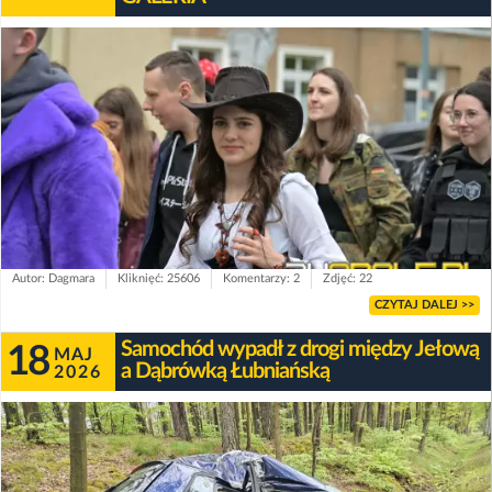
Autor: Dagmara
Kliknięć: 25606
Komentarzy: 2
Zdjęć: 22
CZYTAJ DALEJ >>
Samochód wypadł z drogi między Jełową
18
MAJ
a Dąbrówką Łubniańską
2026