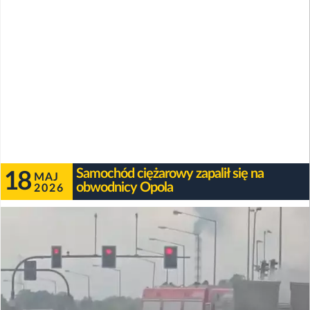
Samochód ciężarowy zapalił się na
18
MAJ
obwodnicy Opola
2026