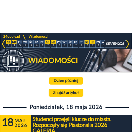
>
24opole.pl
Wiadomości
SIERPIEŃ 2026
1
2
3
4
5
6
?
?
?
?
?
?
?
?
?
?
?
?
?
?
?
?
Dzień później
Znajdź artykuł
Poniedziałek, 18 maja 2026
Studenci przejęli klucze do miasta.
18
MAJ
Rozpoczęły się Piastonalia 2026
2026
GALERIA