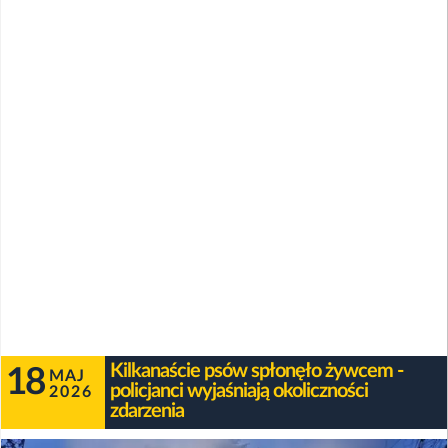
Kilkanaście psów spłonęło żywcem -
18
MAJ
policjanci wyjaśniają okoliczności
2026
zdarzenia