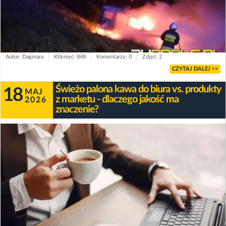
Autor: Dagmara
Kliknięć: 848
Komentarzy: 0
Zdjęć: 2
CZYTAJ DALEJ >>
Świeżo palona kawa do biura vs. produkty
18
MAJ
z marketu - dlaczego jakość ma
2026
znaczenie?