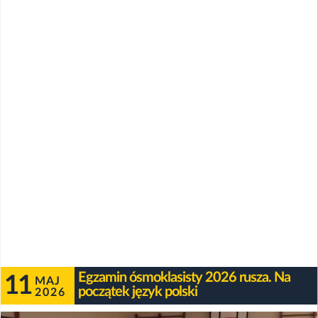
Egzamin ósmoklasisty 2026 rusza. Na
11
MAJ
początek język polski
2026