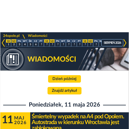
>
24opole.pl
Wiadomości
SIERPIEŃ 2026
1
2
3
4
5
6
?
?
?
?
?
?
?
?
?
?
?
?
?
?
?
?
Dzień później
Znajdź artykuł
Poniedziałek, 11 maja 2026
Śmiertelny wypadek na A4 pod Opolem.
11
MAJ
Autostrada w kierunku Wrocławia jest
2026
zablokowana