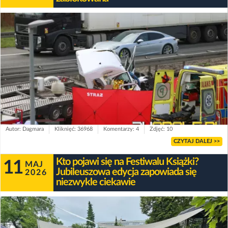
Autor: Dagmara
Kliknięć: 36968
Komentarzy: 4
Zdjęć: 10
CZYTAJ DALEJ >>
Kto pojawi się na Festiwalu Książki?
11
MAJ
Jubileuszowa edycja zapowiada się
2026
niezwykle ciekawie