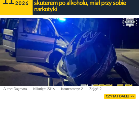
11
skuterem po alkoholu, miał przy sobie
2026
narkotyki
Autor: Dagmara
Kliknięć: 2316
Komentarzy: 2
Zdjęć: 2
CZYTAJ DALEJ >>