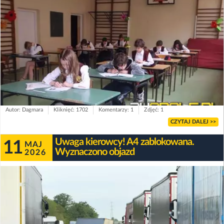
Autor: Dagmara
Kliknięć: 1702
Komentarzy: 1
Zdjęć: 1
CZYTAJ DALEJ >>
Uwaga kierowcy! A4 zablokowana.
11
MAJ
Wyznaczono objazd
2026