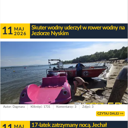
Skuter wodny uderzył w rower wodny na
11
MAJ
Jeziorze Nyskim
2026
Autor: Dagmara
Kliknięć: 1731
Komentarzy: 3
Zdjęć: 3
CZYTAJ DALEJ >>
17-latek zatrzymany nocą. Jechał
MAJ