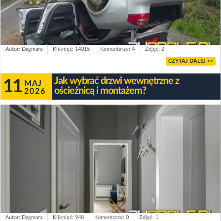
Autor: Dagmara
Kliknięć: 14015
Komentarzy: 4
Zdjęć: 2
CZYTAJ DALEJ >>
Jak wybrać drzwi wewnętrzne z
11
MAJ
ościeżnicą i montażem?
2026
Autor: Dagmara
Kliknięć: 948
Komentarzy: 0
Zdjęć: 1