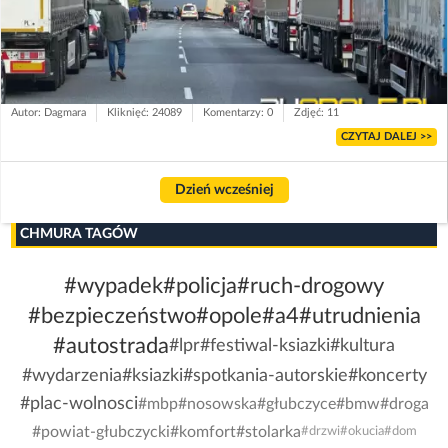
Autor: Dagmara
Kliknięć: 24089
Komentarzy: 0
Zdjęć: 11
CZYTAJ DALEJ >>
Dzień wcześniej
CHMURA TAGÓW
#wypadek
#policja
#ruch-drogowy
#bezpieczeństwo
#opole
#a4
#utrudnienia
#autostrada
#lpr
#festiwal-ksiazki
#kultura
#wydarzenia
#ksiazki
#spotkania-autorskie
#koncerty
#plac-wolnosci
#mbp
#nosowska
#głubczyce
#bmw
#droga
#powiat-głubczycki
#komfort
#stolarka
#drzwi
#okucia
#dom