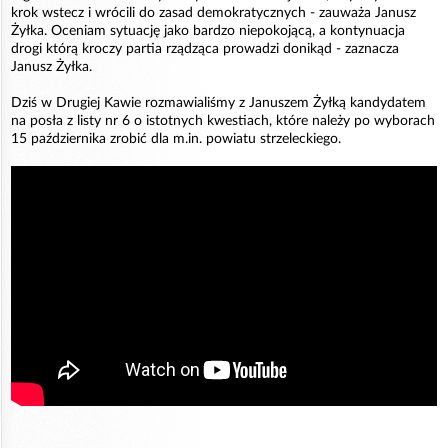
krok wstecz i wrócili do zasad demokratycznych - zauważa Janusz
Żyłka. Oceniam sytuację jako bardzo niepokojącą, a kontynuacja
drogi którą kroczy partia rządząca prowadzi donikąd - zaznacza
Janusz Żyłka.
Dziś w Drugiej Kawie rozmawialiśmy z Januszem Żyłką kandydatem
na posła z listy nr 6 o istotnych kwestiach, które należy po wyborach
15 października zrobić dla m.in. powiatu strzeleckiego.