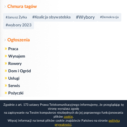
Chmura tagów
#Wybory
#Koalicja obywatelska
#Janusz Żyłka
#Demokracja
#wybory 2023
Ogłoszenia
»
Praca
»
Wynajem
»
Rowery
»
Dom i Ogród
»
Usługi
»
Serwis
»
Pożyczki
Zgodnie z art. 173 ustawy Prawa Telekomunikacyjnego informujemy, że przeglądając tę
stronę wyrażasz zgodę
na zapisywanie na Twoim komputerze niezbędnych do jej poprawnego funkcjonowania
plików
cookie
.
Więcej informacji na temat plików cookie znajdziecie Państwo na stronie
polityka
prywatności
.