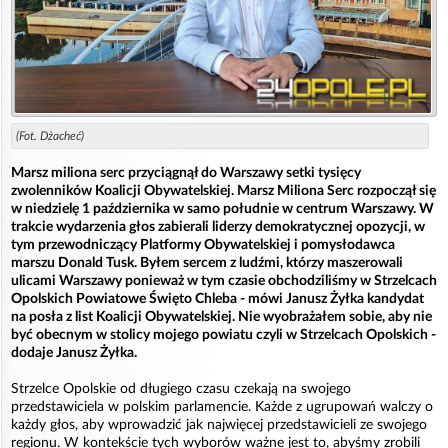
(Fot. Dżacheć)
Marsz miliona serc przyciągnął do Warszawy setki tysięcy
zwolenników Koalicji Obywatelskiej. Marsz Miliona Serc rozpoczął się
w niedzielę 1 października w samo południe w centrum Warszawy. W
trakcie wydarzenia głos zabierali liderzy demokratycznej opozycji, w
tym przewodniczący Platformy Obywatelskiej i pomysłodawca
marszu Donald Tusk.
Byłem sercem z ludźmi, którzy maszerowali
ulicami Warszawy ponieważ w tym czasie obchodziliśmy w Strzelcach
Opolskich Powiatowe Święto Chleba - mówi Janusz Żyłka kandydat
na posła z list Koalicji Obywatelskiej. Nie wyobrażałem sobie, aby nie
być obecnym w stolicy mojego powiatu czyli w Strzelcach Opolskich -
dodaje Janusz Żyłka.
Strzelce Opolskie od długiego czasu czekają na swojego
przedstawiciela w polskim parlamencie. Każde z ugrupowań walczy o
każdy głos, aby wprowadzić jak najwięcej przedstawicieli ze swojego
regionu. W kontekście tych wyborów ważne jest to, abyśmy zrobili