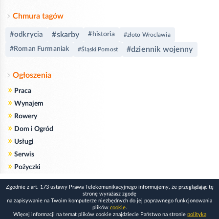
Chmura tagów
#odkrycia
#skarby
#historia
#złoto Wroclawia
#dziennik wojenny
#Roman Furmaniak
#Śląski Pomost
Ogłoszenia
»
Praca
»
Wynajem
»
Rowery
»
Dom i Ogród
»
Usługi
»
Serwis
»
Pożyczki
Zgodnie z art. 173 ustawy Prawa Telekomunikacyjnego informujemy, że przeglądając tę
stronę wyrażasz zgodę
na zapisywanie na Twoim komputerze niezbędnych do jej poprawnego funkcjonowania
plików
cookie
.
Więcej informacji na temat plików cookie znajdziecie Państwo na stronie
polityka