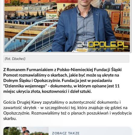
(Fot. Dżacheć)
Z Romanem Furmaniakiem z Polsko-Niemieckiej Fundacji Śląski
Pomost rozmawialiśmy o skarbach, jakie być może są ukryte na
Dolnym Śląsku i Opolszczyźnie. Fundacja jest w posiadaniu
"Dziennika wojennego" - dokumentu, w którym opisane jest 11
miejsc ukrycia złota, kosztowności i dzieł sztuki.
Gościa Drugiej Kawy zapytaliśmy o autentyczność dokumentu i
zawartość skrytek - w szczególności tej, która znajduje się gdzieś na
Opolszczyźnie. Rozmawialiśmy też o planach poszukiwań i wydobycia
skarbu.
ZOBACZ TAKZE