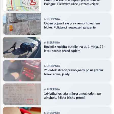
Zmiany w ruchu w Opolu przed Tour de
Pologne. Pierwsze ulice już zamknięte
6 SIERPNIA
Ogień pojawił się przy remontowanym
bloku. Policjanci rozpoczęli gaszenie
6 SIERPNIA
Rozbój z rozbitą butelką na ul. 1 Maja. 27-
latek stanie przed sądem
6 SIERPNIA
21-latek stracił prawo jazdy po nagraniu
brawurowej jazdy
6 SIERPNIA
16-latka jechała mikrosamochodem po
alkoholu. Miała blisko promil
6 SIERPNIA