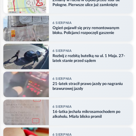
Zmiany w ruchu w Opolu przed Tour de
Pologne. Pierwsze ulice już zamknięte
6 SIERPNIA
Ogień pojawił się przy remontowanym
bloku. Policjanci rozpoczęli gaszenie
6 SIERPNIA
Rozbój z rozbitą butelką na ul. 1 Maja. 27-
latek stanie przed sądem
6 SIERPNIA
21-latek stracił prawo jazdy po nagraniu
brawurowej jazdy
6 SIERPNIA
16-latka jechała mikrosamochodem po
alkoholu. Miała blisko promil
6 SIERPNIA