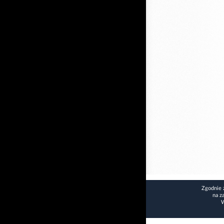
Zgodnie 
na z
W