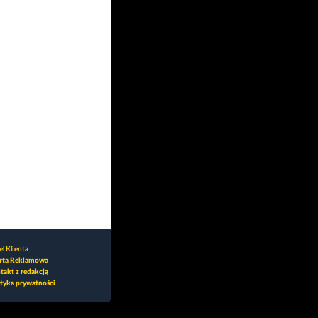
l Klienta
rta Reklamowa
takt z redakcją
ityka prywatności