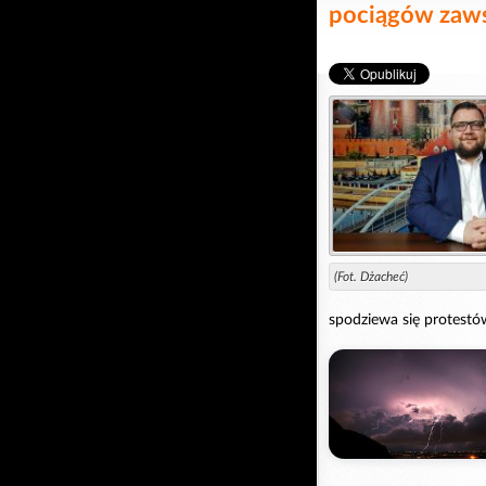
pociągów zaws
(Fot. Dżacheć)
spodziewa się protestó