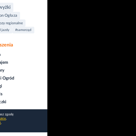
wyżki
on Ogłaza
zy regionalne
d jazdy
#samorząd
szenia
a
ajem
ry
i Ogród
gi
is
czki
asz zgodę
okie
.
i
.