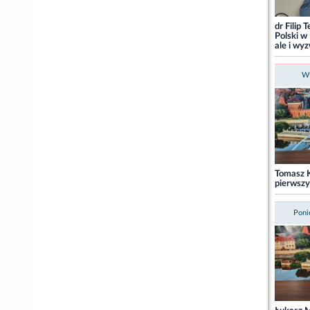
dr Filip 
Polski w 
ale i wy
Wt
Tomasz K
pierwsz
Poni