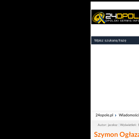
24opole.pl
Wiadomośc
Autor: jaceksz
Wyświetleń: 
Szymon Ogłaza 