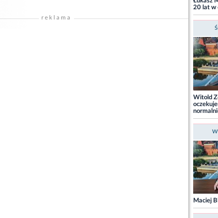
Łukasz M
20 lat w
reklama
Ś
Witold Z
oczekuje
normalni
Wt
Maciej B