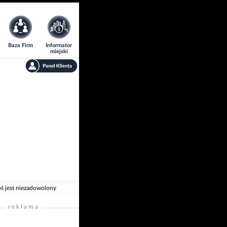
Baza Firm
Informator
miejski
oś jest niezadowolony
reklama