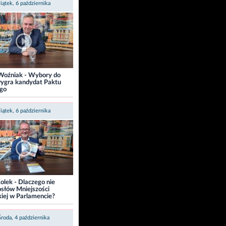
iątek, 6 października
 Woźniak - Wybory do
ygra kandydat Paktu
ego
iątek, 6 października
lek - Dlaczego nie
osłów Mniejszości
iej w Parlamencie?
Środa, 4 października