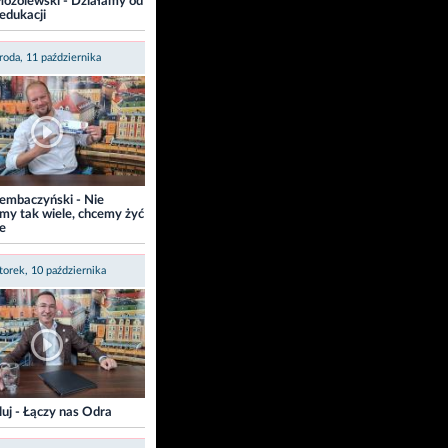
ozolewski - Działamy od
 edukacji
roda, 11 października
embaczyński - Nie
my tak wiele, chcemy żyć
e
orek, 10 października
luj - Łączy nas Odra