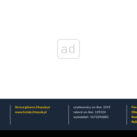
ad
Strona główna 24opole.pl
użytkownicy on-line: 3319
Pane
www.hotele.24opole.pl
rekord on-line: 129224
Ofe
wyświetleń: 1673396883
Kon
Pol