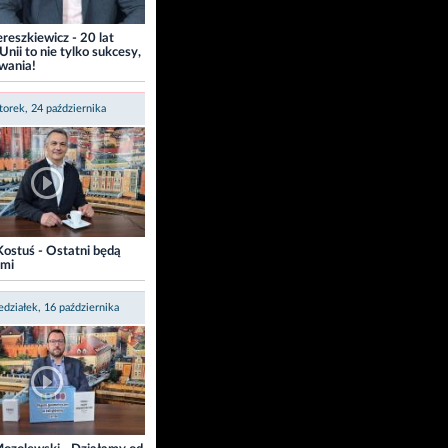
Tereszkiewicz - 20 lat
Unii to nie tylko sukcesy,
zwania!
orek, 24 października
ostuś - Ostatni będą
ymi
edziałek, 16 października