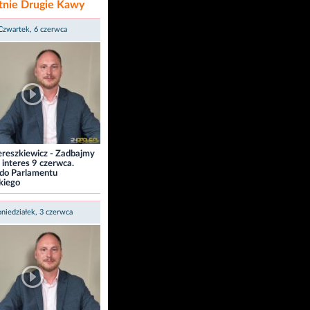
tnie Drugie Kawy
Czwartek, 6 czerwca
 Tereszkiewicz - Zadbajmy
 interes 9 czerwca.
do Parlamentu
kiego
niedziałek, 3 czerwca