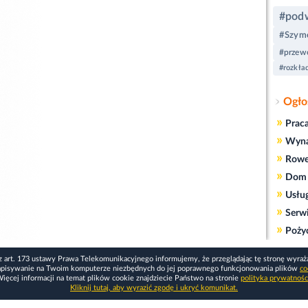
#pod
#Szym
#przewo
#rozkła
Ogło
»
Prac
»
Wyn
»
Rowe
»
Dom 
»
Usłu
»
Serw
»
Poży
z art. 173 ustawy Prawa Telekomunikacyjnego informujemy, że przeglądając tę stronę wyraż
apisywanie na Twoim komputerze niezbędnych do jej poprawnego funkcjonowania plików
co
ięcej informacji na temat plików cookie znajdziecie Państwo na stronie
polityka prywatnośc
Kliknij tutaj, aby wyrazić zgodę i ukryć komunikat.