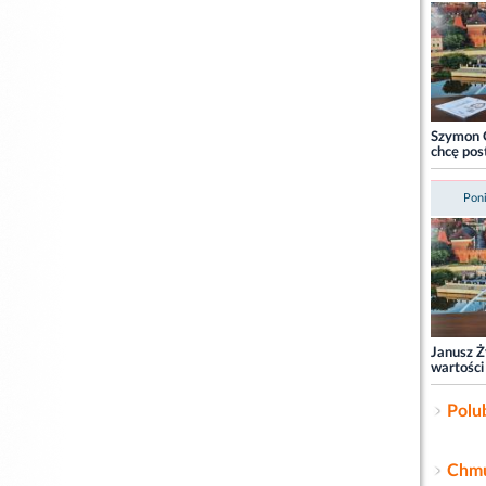
Szymon 
chcę pos
Poni
Janusz Ż
wartośc
Polu
Chmu