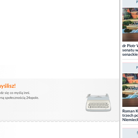
P
dr Piotr
senatu w
senacki
P
yślisz!
dz się co myślą inni.
wną społecznością 24opole.
Roman Ko
trzech p
Niemieck