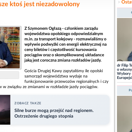
Osta
ze ktoś jest niezadowolony
Z Szymonem Ogłazą - członkiem zarządu
województwa opolskiego odpowiedzialnym
m.in. za transport kolejowy - rozmawialiśmy o
wpływie podwyżki cen energii elektrycznej na
ceny biletów i częstotliwość kursowania
pociągów oraz o skomplikowanej układance
jaką jest coroczna zmiana rozkładów jazdy.
dr Filip
o własny
Gościa Drugiej Kawy zapytaliśmy ile opolski
Wybory 
samorząd województwa wydaje na
Europejs
funkcjonowanie przewozów regionalnych i czy
w w związku ze zmianami w rozkładzie jazdy pociągów.
Po
ZOBACZ TAKZE
Silne burze mogą przejść nad regionem.
Ostrzeżenie drugiego stopnia