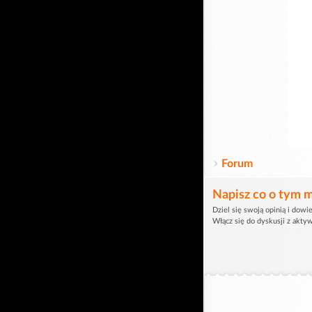
Forum
Napisz co o tym m
Dziel się swoją opinią i dowie
Włącz się do dyskusji z akty