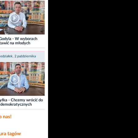
Godyla - W wyborach
tawić na młodych
edziałek, 2 października
yłka - Chcemy wrócić do
i demokratycznych
b nas!
ra tagów