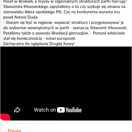
Poseł w Brukseli, a myszy w regionalnych strukturach partii harcują?
Sławomira Kłosowskiego zapytaliśmy o to czy szykuje się zmiana na
stanowisku lidera opolskiego PiS. Czy na konkurenta wyrasta mu
poseł Antoni Duda.
- Staram się być w regionie, wspierać struktury i przygotowywać je
do wyborów wewnętrznych w partii - zaznacza Sławomir Kłosowski.
Pytaliśmy także o powody likwidacji gimnazjów. - Pomysł właściwie
stał się koniecznością - mówi europoseł.
Zachęcamy do oglądania Drugiej Kawy!
Forum