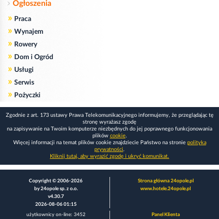
Ogłoszenia
»
Praca
»
Wynajem
»
Rowery
»
Dom i Ogród
»
Usługi
»
Serwis
»
Pożyczki
Zgodnie z art. 173 ustawy Prawa Telekomunikacyjnego informujemy, że przeglądając tę
stronę wyrażasz zgodę
na zapisywanie na Twoim komputerze niezbędnych do jej poprawnego funkcjonowania
plików
cookie
.
Więcej informacji na temat plików cookie znajdziecie Państwo na stronie
polityka
prywatności
.
Kliknij tutaj, aby wyrazić zgodę i ukryć komunikat.
Copyright © 2006-2026
Strona główna 24opole.pl
by 24opole sp. z o.o.
www.hotele.24opole.pl
v4.30.7
2026-08-06 01:15
użytkownicy on-line: 3452
Panel Klienta