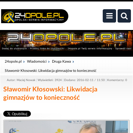
24opole.pl
Wiadomości
Druga Kawa
Sławomir Kłosowski: Likwidacja gimnazjów to konieczność
Autor: Maciej Nowak
Wyświetleń: 3924
Dodano: 2016-02-11 / 11:50
Komentarzy: 0
Sławomir Kłosowski: Likwidacja
gimnazjów to konieczność