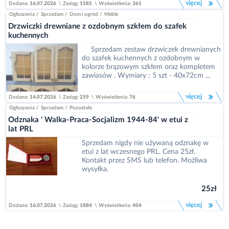
więcej
Dodane:
16.07.2026
\
Zasięg:
1585
\
Wyświetlenia:
361
Ogłoszenia
/
Sprzedam
/
Dom i ogród
/
Meble
Drzwiczki drewniane z ozdobnym szkłem do szafek
kuchennych
Sprzedam zestaw drzwiczek drewnianych
do szafek kuchennych z ozdobnym w
kolorze brązowym szkłem oraz kompletem
zawiasów . Wymiary : 5 szt - 40x72cm ...
więcej
Dodane:
14.07.2026
\
Zasięg:
259
\
Wyświetlenia:
76
Ogłoszenia
/
Sprzedam
/
Pozostałe
Odznaka ' Walka-Praca-Socjalizm 1944-84' w etui z
lat PRL
Sprzedam nigdy nie używaną odznakę w
etui z lat wczesnego PRL. Cena 25zł.
Kontakt przez SMS lub telefon. Możliwa
wysyłka.
25zł
więcej
Dodane:
16.07.2026
\
Zasięg:
1884
\
Wyświetlenia:
404