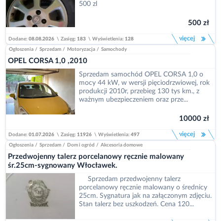
500 zl
500 zł
więcej
Dodane:
08.08.2026
\
Zasięg:
183
\
Wyświetlenia:
128
Ogłoszenia
/
Sprzedam
/
Motoryzacja
/
Samochody
OPEL CORSA 1,0 ,2010
Sprzedam samochód OPEL CORSA 1,0 o
mocy 44 kW, w wersji pięciodrzwiowej, rok
produkcji 2010r, przebieg 130 tys km., z
ważnym ubezpieczeniem oraz prze...
10000 zł
więcej
Dodane:
01.07.2026
\
Zasięg:
11926
\
Wyświetlenia:
497
Ogłoszenia
/
Sprzedam
/
Dom i ogród
/
Akcesoria domowe
Przedwojenny talerz porcelanowy ręcznie malowany
śr.25cm-sygnowany Włocławek.
Sprzedam przedwojenny talerz
porcelanowy ręcznie malowany o średnicy
25cm. Sygnatura jak na załączonym zdjęciu.
Stan talerz bez uszkodzeń. Cena 120...