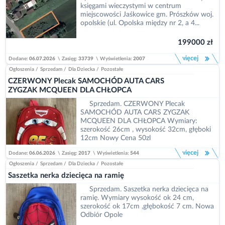
księgami wieczystymi w centrum
miejscowości Jaśkowice gm. Prószków woj.
opolskie (ul. Opolska między nr 2, a 4...
199000 zł
więcej
Dodane:
06.07.2026
\
Zasięg:
33739
\
Wyświetlenia:
2007
Ogłoszenia
/
Sprzedam
/
Dla Dziecka
/
Pozostałe
CZERWONY Plecak SAMOCHÓD AUTA CARS
ZYGZAK MCQUEEN DLA CHŁOPCA
Sprzedam. CZERWONY Plecak
SAMOCHÓD AUTA CARS ZYGZAK
MCQUEEN DLA CHŁOPCA Wymiary:
szerokość 26cm , wysokość 32cm, głęboki
12cm Nowy Cena 50zl
więcej
Dodane:
06.06.2026
\
Zasięg:
2017
\
Wyświetlenia:
544
Ogłoszenia
/
Sprzedam
/
Dla Dziecka
/
Pozostałe
Saszetka nerka dziecięca na ramię
Sprzedam. Saszetka nerka dziecięca na
ramię. Wymiary wysokość ok 24 cm,
szerokość ok 17cm ,głębokość 7 cm. Nowa
Odbiór Opole