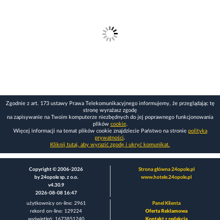
Zgodnie z art. 173 ustawy Prawa Telekomunikacyjnego informujemy, że przeglądając tę
stronę wyrażasz zgodę
na zapisywanie na Twoim komputerze niezbędnych do jej poprawnego funkcjonowania
plików
cookie
.
Więcej informacji na temat plików cookie znajdziecie Państwo na stronie
polityka
prywatności
.
Kliknij tutaj, aby wyrazić zgodę i ukryć komunikat.
Copyright © 2006-2026
Strona główna 24opole.pl
by 24opole sp. z o.o.
www.hotele.24opole.pl
v4.30.9
2026-08-08 16:47
użytkownicy on-line: 2961
Panel Klienta
rekord on-line: 129224
Oferta Reklamowa
wyświetleń: 1673851240
Kontakt z redakcją