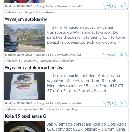
więcej
Dodane:
06.06.2026
\
Zasięg:
2026
\
Wyświetlenia:
540
Ogłoszenia
/
Usługi
/
Transportowe
Wynajem autokarów
Jak w temacie świadczymy usługi
transportowe Wynajem autokarów. Do
państwa dyspozycji oferujemy komfortowe
pojazdy i doświadczonych kierowców. N...
więcej
Dodane:
21.06.2026
\
Zasięg:
3683
\
Wyświetlenia:
515
Ogłoszenia
/
Wynajem
/
Do wynajęcia
/
Pozostałe
Wynajem autokarów i busów
Jak w temacie posiadam Autokary na
wynajem. Mercedes tourismo 51 osób
Mercedes tourismo 55 osób Setra 417 GT
57 osób Setra 415 gthd 49 osób ...
więcej
Dodane:
21.06.2026
\
Zasięg:
6214
\
Wyświetlenia:
659
Ogłoszenia
/
Sprzedam
/
Motoryzacja
/
Opony / felgi
Koła 15 opel astra G
Jak w temacie sprzedam koła do Opel Astra
G. Opony dot 0217, bieżnik 4,5-5mm Cena