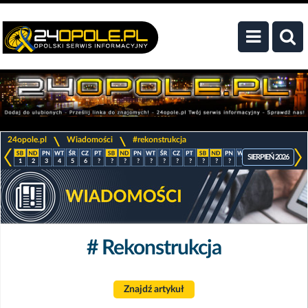
>
>
24opole.pl
Wiadomości
#rekonstrukcja
SIERPIEŃ 2026
1
2
3
4
5
6
?
?
?
?
?
?
?
?
?
?
?
?
?
?
?
?
# Rekonstrukcja
Znajdź artykuł