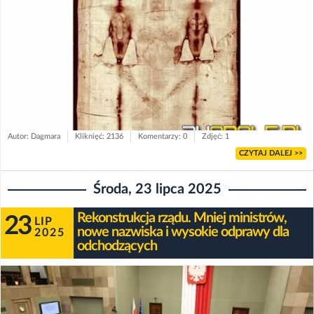
Autor: Dagmara
Kliknięć: 2136
Komentarzy: 0
Zdjęć: 1
CZYTAJ DALEJ >>
Środa, 23 lipca 2025
Rekonstrukcja rządu. Mniej ministrów,
23
LIP
nowe nazwiska i wysokie odprawy dla
2025
odchodzących