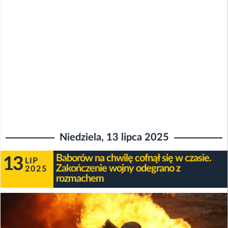
Niedziela, 13 lipca 2025
Baborów na chwilę cofnął się w czasie.
13
LIP
Zakończenie wojny odegrano z
2025
rozmachem