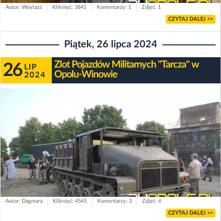
Autor: Woytazz
Kliknięć: 3841
Komentarzy: 1
Zdjęć: 1
CZYTAJ DALEJ >>
Piątek, 26 lipca 2024
Zlot Pojazdów Militarnych "Tarcza" w
26
LIP
Opolu-Winowie
2024
Autor: Dagmara
Kliknięć: 4545
Komentarzy: 3
Zdjęć: 6
CZYTAJ DALEJ >>