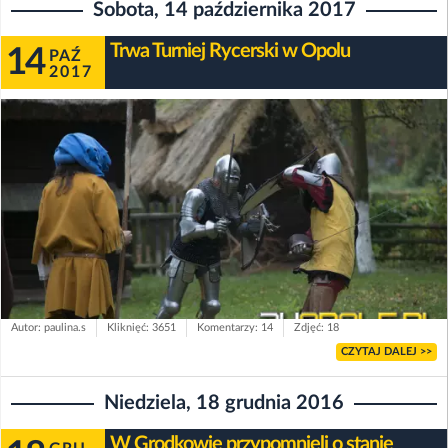
Sobota, 14 października 2017
Trwa Turniej Rycerski w Opolu
14
PAŹ
2017
Autor: paulina.s
Kliknięć: 3651
Komentarzy: 14
Zdjęć: 18
CZYTAJ DALEJ >>
Niedziela, 18 grudnia 2016
W Grodkowie przypomnieli o stanie