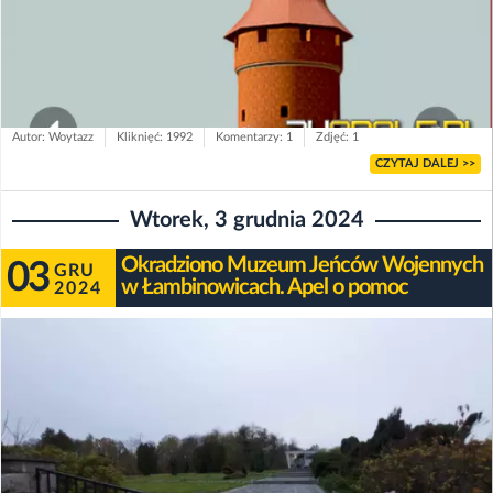
Autor: Woytazz
Kliknięć: 1992
Komentarzy: 1
Zdjęć: 1
CZYTAJ DALEJ >>
Wtorek, 3 grudnia 2024
Okradziono Muzeum Jeńców Wojennych
03
GRU
w Łambinowicach. Apel o pomoc
2024