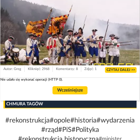
Autor: Greg
Kliknięć: 2968
Komentarzy: 8
Zdjęć: 1
CZYTAJ DALEJ >>
Nie udało się wykonać operacji (HTTP 0).
Wcześniejsze
CHMURA TAGÓW
#rekonstrukcja
#opole
#historia
#wydarzenia
#rząd
#PiS
#Polityka
#rekonstrukcja historyczna
#minister