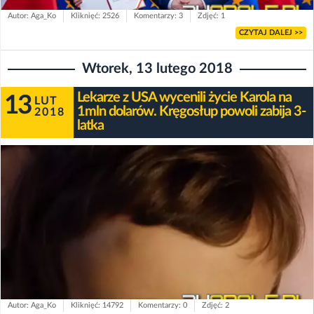
Autor: Aga_Ko
Kliknięć: 2526
Komentarzy: 3
Zdjęć: 1
CZYTAJ DALEJ >>
Wtorek, 13 lutego 2018
Lekarze z USA wycenili życie Karola na
13
LUT
1mln dolarów. Kręgosłup powoli zabija 3-
2018
latka
Autor: Aga_Ko
Kliknięć: 14792
Komentarzy: 0
Zdjęć: 2