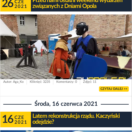
Przed nami ostatni weekend wydarzeń
26
CZE
związanych z Dniami Opola
2021
Autor: Aga_Ko
Kliknięć: 3235
Komentarzy: 0
Zdjęć: 11
CZYTAJ DALEJ >>
Środa, 16 czerwca 2021
Latem rekonstrukcja rządu. Kaczyński
16
CZE
odejdzie?
2021