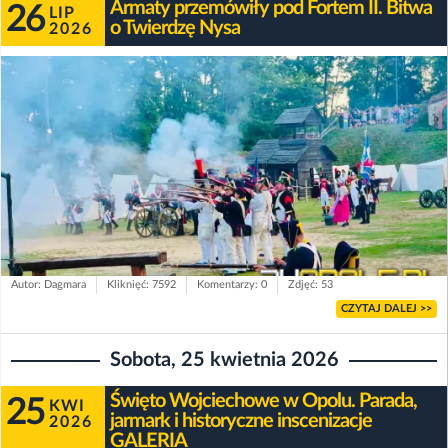
Armaty przemówiły pod Fortem II. Bitwa
26
LIP
o Twierdzę Nysa
2026
Autor: Dagmara
Kliknięć: 7592
Komentarzy: 0
Zdjęć: 53
CZYTAJ DALEJ >>
Sobota, 25 kwietnia 2026
Święto Wojciechowe w Opolu. Parada,
25
KWI
jarmark i historyczne inscenizacje
2026
GALERIA