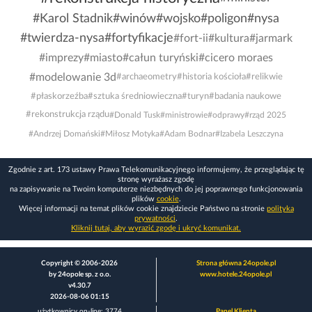
#Karol Stadnik
#winów
#wojsko
#poligon
#nysa
#twierdza-nysa
#fortyfikacje
#fort-ii
#kultura
#jarmark
#imprezy
#miasto
#całun turyński
#cicero moraes
#modelowanie 3d
#archaeometry
#historia kościoła
#relikwie
#płaskorzeźba
#sztuka średniowieczna
#turyn
#badania naukowe
#rekonstrukcja rządu
#Donald Tusk
#ministrowie
#odprawy
#rząd 2025
#Andrzej Domański
#Miłosz Motyka
#Adam Bodnar
#Izabela Leszczyna
Zgodnie z art. 173 ustawy Prawa Telekomunikacyjnego informujemy, że przeglądając tę
stronę wyrażasz zgodę
na zapisywanie na Twoim komputerze niezbędnych do jej poprawnego funkcjonowania
plików
cookie
.
Więcej informacji na temat plików cookie znajdziecie Państwo na stronie
polityka
prywatności
.
Kliknij tutaj, aby wyrazić zgodę i ukryć komunikat.
Copyright © 2006-2026
Strona główna 24opole.pl
by 24opole sp. z o.o.
www.hotele.24opole.pl
v4.30.7
2026-08-06 01:15
użytkownicy on-line: 3774
Panel Klienta