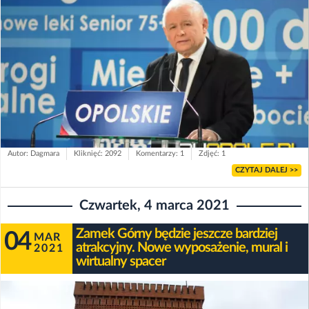
Autor: Dagmara
Kliknięć: 2092
Komentarzy: 1
Zdjęć: 1
CZYTAJ DALEJ >>
Czwartek, 4 marca 2021
Zamek Górny będzie jeszcze bardziej
04
MAR
atrakcyjny. Nowe wyposażenie, mural i
2021
wirtualny spacer