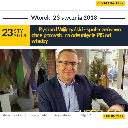
CZYTAJ DALEJ >>
Wtorek, 23 stycznia 2018
Ryszard Wilczyński - społeczeństwo
23
STY
chce pomysłu na odsunięcie PiS od
2018
władzy
Autor: jaceksz
Kliknięć: 2420
Komentarzy: 0
Zdjęć: 1
OBEJRZYJ >>