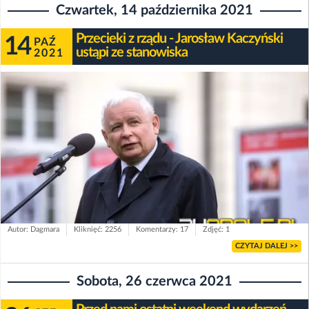
Czwartek, 14 października 2021
Przecieki z rządu - Jarosław Kaczyński
14
PAŹ
ustąpi ze stanowiska
2021
Autor: Dagmara
Kliknięć: 2256
Komentarzy: 17
Zdjęć: 1
CZYTAJ DALEJ >>
Sobota, 26 czerwca 2021