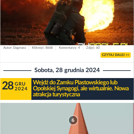
Autor: Dagmara
Kliknięć: 8668
Komentarzy: 4
Zdjęć: 60
CZYTAJ DALEJ >>
Sobota, 28 grudnia 2024
Wejdź do Zamku Piastowskiego lub
28
GRU
Opolskiej Synagogi, ale wirtualnie. Nowa
2024
atrakcja turystyczna