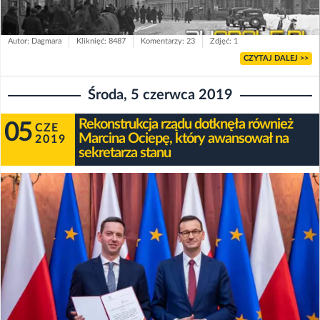
Autor: Dagmara
Kliknięć: 8487
Komentarzy: 23
Zdjęć: 1
CZYTAJ DALEJ >>
Środa, 5 czerwca 2019
Rekonstrukcja rządu dotknęła również
05
CZE
Marcina Ociepę, który awansował na
2019
sekretarza stanu