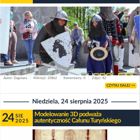
Autor: Dagmara
Kliknięć: 25862
Komentarzy: 0
Zdjęć: 42
CZYTAJ DALEJ >>
Niedziela, 24 sierpnia 2025
Modelowanie 3D podważa
24
SIE
autentyczność Całunu Turyńskiego
2025