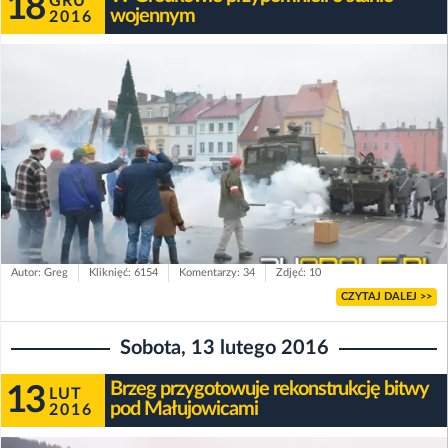
18
GRU
wojennym
2016
Autor: Greg
Kliknięć: 6154
Komentarzy: 34
Zdjęć: 10
CZYTAJ DALEJ >>
Sobota, 13 lutego 2016
Brzeg przygotowuje rekonstrukcję bitwy
13
LUT
pod Małujowicami
2016