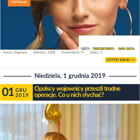
Autor: Dagmara
Kliknięć: 2308
Komentarzy: 0
Zdjęć: 3
CZYTAJ DALEJ >>
Niedziela, 1 grudnia 2019
Opolscy wojownicy przeszli trudne
01
GRU
operacje. Co u nich słychać?
2019