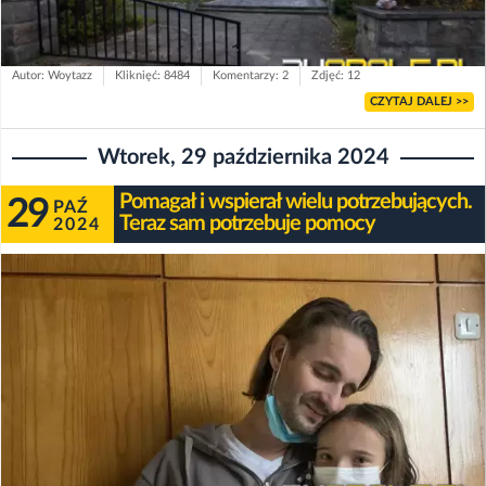
Autor: Woytazz
Kliknięć: 8484
Komentarzy: 2
Zdjęć: 12
CZYTAJ DALEJ >>
Wtorek, 29 października 2024
Pomagał i wspierał wielu potrzebujących.
29
PAŹ
Teraz sam potrzebuje pomocy
2024