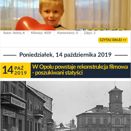
Autor: Arleta_K
Kliknięć: 4039
Komentarzy: 0
Zdjęć: 2
CZYTAJ DALEJ >>
Poniedziałek, 14 października 2019
W Opolu powstaje rekonstrukcja filmowa
14
PAŹ
- poszukiwani statyści
2019