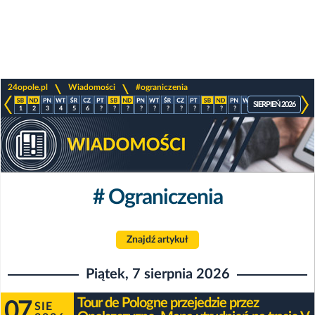
>
>
24opole.pl
Wiadomości
#ograniczenia
SIERPIEŃ 2026
1
2
3
4
5
6
?
?
?
?
?
?
?
?
?
?
?
?
?
?
?
?
# Ograniczenia
Znajdź artykuł
Piątek, 7 sierpnia 2026
Tour de Pologne przejedzie przez
07
SIE