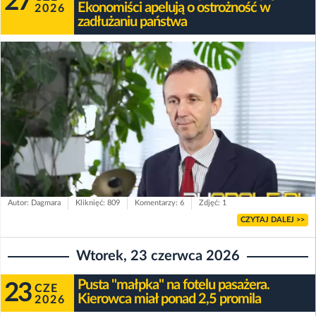
27
Ekonomiści apelują o ostrożność w
2026
zadłużaniu państwa
Autor: Dagmara
Kliknięć: 809
Komentarzy: 6
Zdjęć: 1
CZYTAJ DALEJ >>
Wtorek, 23 czerwca 2026
Pusta "małpka" na fotelu pasażera.
23
CZE
Kierowca miał ponad 2,5 promila
2026