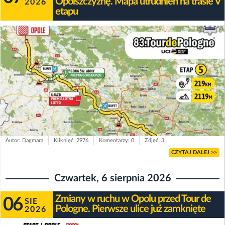
Opolszczyznę. Mapa utrudnień na trasie V
2026
etapu
Autor: Dagmara
Kliknięć: 2976
Komentarzy: 0
Zdjęć: 3
CZYTAJ DALEJ >>
Czwartek, 6 sierpnia 2026
Zmiany w ruchu w Opolu przed Tour de
06
SIE
Pologne. Pierwsze ulice już zamknięte
2026