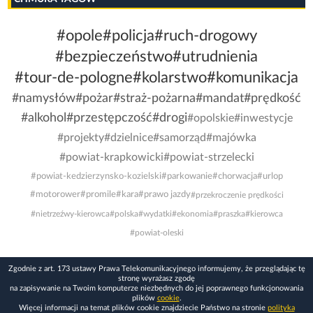
#opole
#policja
#ruch-drogowy
#bezpieczeństwo
#utrudnienia
#tour-de-pologne
#kolarstwo
#komunikacja
#namysłów
#pożar
#straż-pożarna
#mandat
#prędkość
#alkohol
#przestępczość
#drogi
#opolskie
#inwestycje
#projekty
#dzielnice
#samorząd
#majówka
#powiat-krapkowicki
#powiat-strzelecki
#powiat-kedzierzynsko-kozielski
#parkowanie
#chorwacja
#urlop
#motorower
#promile
#kara
#prawo jazdy
#przekroczenie prędkości
#nietrzeźwy-kierowca
#polska
#wydatki
#ekonomia
#praszka
#kierowca
#powiat-oleski
Zgodnie z art. 173 ustawy Prawa Telekomunikacyjnego informujemy, że przeglądając tę
stronę wyrażasz zgodę
na zapisywanie na Twoim komputerze niezbędnych do jej poprawnego funkcjonowania
plików
cookie
.
Więcej informacji na temat plików cookie znajdziecie Państwo na stronie
polityka