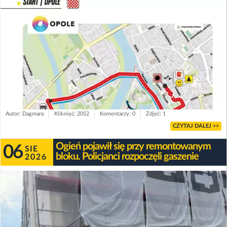
Autor: Dagmara
Kliknięć: 2052
Komentarzy: 0
Zdjęć: 1
CZYTAJ DALEJ >>
Ogień pojawił się przy remontowanym
06
SIE
bloku. Policjanci rozpoczęli gaszenie
2026