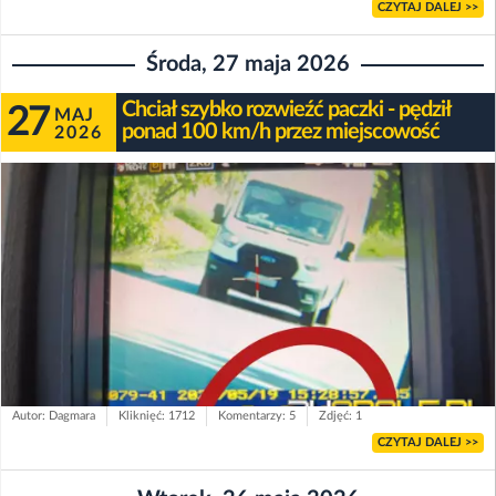
CZYTAJ DALEJ >>
Środa, 27 maja 2026
Chciał szybko rozwieźć paczki - pędził
27
MAJ
ponad 100 km/h przez miejscowość
2026
Autor: Dagmara
Kliknięć: 1712
Komentarzy: 5
Zdjęć: 1
CZYTAJ DALEJ >>