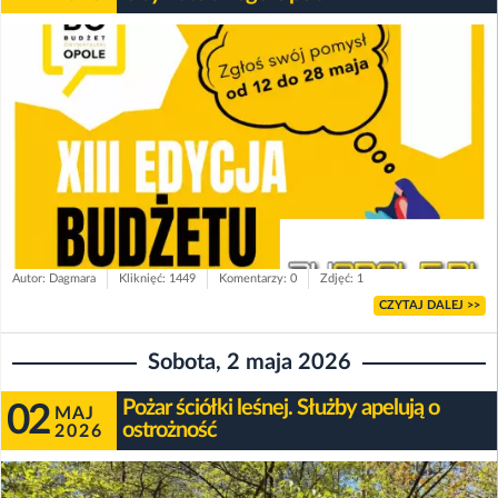
Autor: Dagmara
Kliknięć: 1449
Komentarzy: 0
Zdjęć: 1
CZYTAJ DALEJ >>
Sobota, 2 maja 2026
Pożar ściółki leśnej. Służby apelują o
02
MAJ
ostrożność
2026