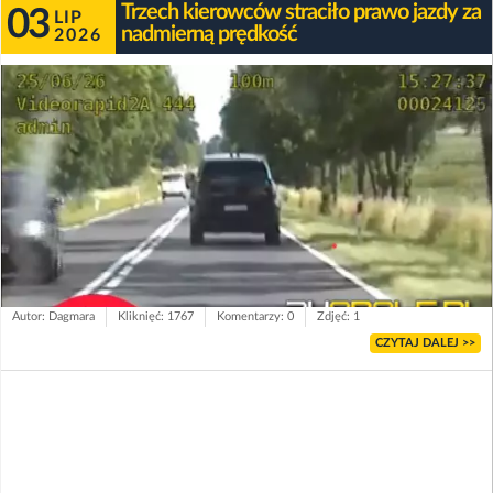
Trzech kierowców straciło prawo jazdy za
03
LIP
nadmierną prędkość
2026
Autor: Dagmara
Kliknięć: 1767
Komentarzy: 0
Zdjęć: 1
CZYTAJ DALEJ >>