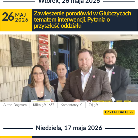
Wtorek, 26 maja 2026
Zawieszenie porodówki w Głubczycach
26
MAJ
tematem interwencji. Pytania o
2026
przyszłość oddziału
Autor: Dagmara
Kliknięć: 1657
Komentarzy: 0
Zdjęć: 1
CZYTAJ DALEJ >>
Niedziela, 17 maja 2026