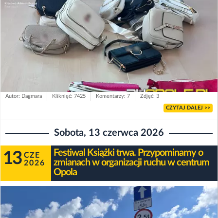
Autor: Dagmara
Kliknięć: 7425
Komentarzy: 7
Zdjęć: 3
CZYTAJ DALEJ >>
Sobota, 13 czerwca 2026
Festiwal Książki trwa. Przypominamy o
13
CZE
zmianach w organizacji ruchu w centrum
2026
Opola