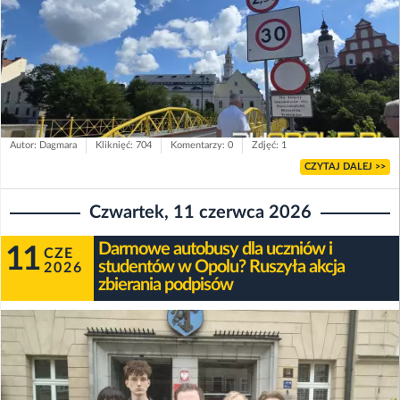
Autor: Dagmara
Kliknięć: 704
Komentarzy: 0
Zdjęć: 1
CZYTAJ DALEJ >>
Czwartek, 11 czerwca 2026
Darmowe autobusy dla uczniów i
11
CZE
studentów w Opolu? Ruszyła akcja
2026
zbierania podpisów