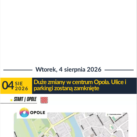
Wtorek, 4 sierpnia 2026
Duże zmiany w centrum Opola. Ulice i
04
SIE
parkingi zostaną zamknięte
2026