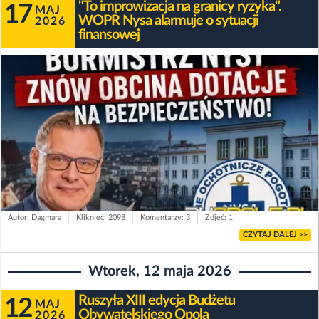
"To improwizacja na granicy ryzyka".
17
MAJ
WOPR Nysa alarmuje o sytuacji
2026
finansowej
Autor: Dagmara
Kliknięć: 2098
Komentarzy: 3
Zdjęć: 1
CZYTAJ DALEJ >>
Wtorek, 12 maja 2026
Ruszyła XIII edycja Budżetu
12
MAJ
Obywatelskiego Opola
2026