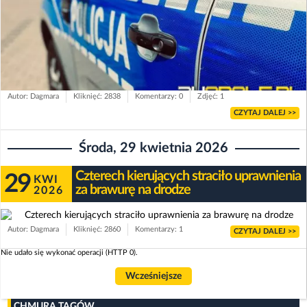
Autor: Dagmara
Kliknięć: 2838
Komentarzy: 0
Zdjęć: 1
CZYTAJ DALEJ >>
Środa, 29 kwietnia 2026
Czterech kierujących straciło uprawnienia
29
KWI
za brawurę na drodze
2026
Autor: Dagmara
Kliknięć: 2860
Komentarzy: 1
CZYTAJ DALEJ >>
Nie udało się wykonać operacji (HTTP 0).
Wcześniejsze
CHMURA TAGÓW