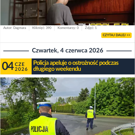
Autor: Dagmara
Kliknięć: 390
Komentarzy: 0
Zdjęć: 1
CZYTAJ DALEJ >>
Czwartek, 4 czerwca 2026
Policja apeluje o ostrożność podczas
04
CZE
długiego weekendu
2026