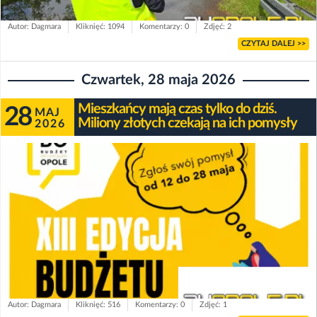
Autor: Dagmara
Kliknięć: 1094
Komentarzy: 0
Zdjęć: 2
CZYTAJ DALEJ >>
Czwartek, 28 maja 2026
Mieszkańcy mają czas tylko do dziś.
28
MAJ
Miliony złotych czekają na ich pomysły
2026
Autor: Dagmara
Kliknięć: 516
Komentarzy: 0
Zdjęć: 1