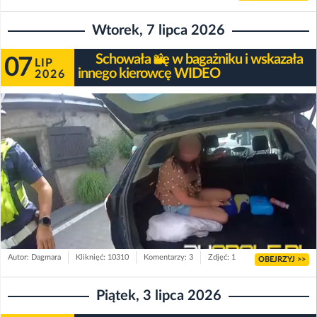
Wtorek, 7 lipca 2026
Schowała się w bagażniku i wskazała
07
LIP
innego kierowcę WIDEO
2026
Autor: Dagmara
Kliknięć: 10310
Komentarzy: 3
Zdjęć: 1
OBEJRZYJ >>
Piątek, 3 lipca 2026