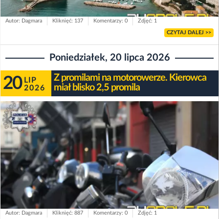
Autor: Dagmara
Kliknięć: 137
Komentarzy: 0
Zdjęć: 1
CZYTAJ DALEJ >>
Poniedziałek, 20 lipca 2026
Z promilami na motorowerze. Kierowca
20
LIP
miał blisko 2,5 promila
2026
Autor: Dagmara
Kliknięć: 887
Komentarzy: 0
Zdjęć: 1