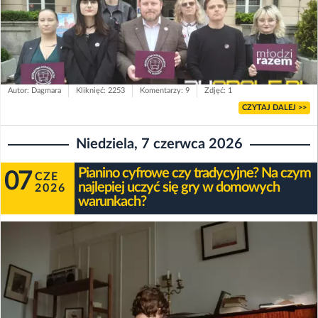
Autor: Dagmara
Kliknięć: 2253
Komentarzy: 9
Zdjęć: 1
CZYTAJ DALEJ >>
Niedziela, 7 czerwca 2026
Pianino cyfrowe czy tradycyjne? Na czym
07
CZE
najlepiej uczyć się gry w domowych
2026
warunkach?