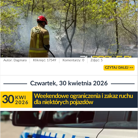
Autor: Dagmara
Kliknięć: 17549
Komentarzy: 0
Zdjęć: 5
CZYTAJ DALEJ >>
Czwartek, 30 kwietnia 2026
Weekendowe ograniczenia i zakaz ruchu
30
KWI
dla niektórych pojazdów
2026