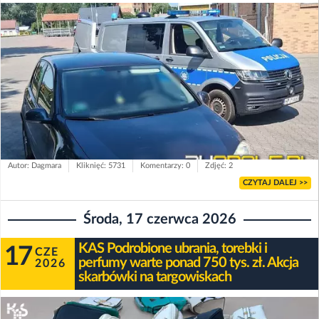
Autor: Dagmara
Kliknięć: 5731
Komentarzy: 0
Zdjęć: 2
CZYTAJ DALEJ >>
Środa, 17 czerwca 2026
KAS Podrobione ubrania, torebki i
17
CZE
perfumy warte ponad 750 tys. zł. Akcja
2026
skarbówki na targowiskach