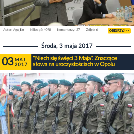
Autor: Aga_Ko
Kliknięć: 4098
Komentarzy: 27
Zdjęć: 6
OBEJRZYJ >>
Środa, 3 maja 2017
"Niech się święci 3 Maja". Znaczące
03
MAJ
słowa na uroczystościach w Opolu
2017