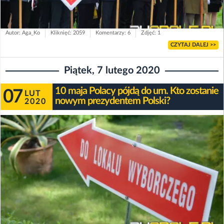
Autor: Aga_Ko
Kliknięć: 2059
Komentarzy: 6
Zdjęć: 1
CZYTAJ DALEJ >>
Piątek, 7 lutego 2020
10 maja Polacy pójdą do urn. Kto zostanie
07
LUT
nowym prezydentem Polski?
2020