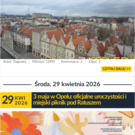
Autor: Dagmara
Kliknięć: 12993
Komentarzy: 3
Zdjęć: 1
CZYTAJ DALEJ >>
Środa, 29 kwietnia 2026
3 maja w Opolu: oficjalne uroczystości i
29
KWI
miejski piknik pod Ratuszem
2026