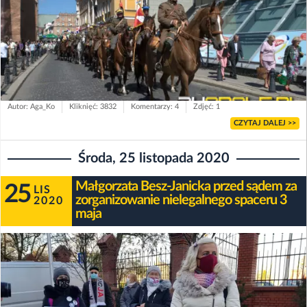
Autor: Aga_Ko
Kliknięć: 3832
Komentarzy: 4
Zdjęć: 1
CZYTAJ DALEJ >>
Środa, 25 listopada 2020
Małgorzata Besz-Janicka przed sądem za
25
LIS
zorganizowanie nielegalnego spaceru 3
2020
maja