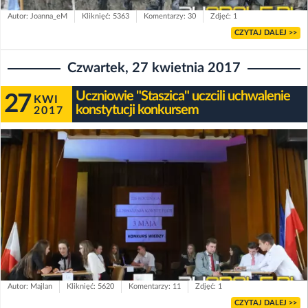
Autor: Joanna_eM
Kliknięć: 5363
Komentarzy: 30
Zdjęć: 1
CZYTAJ DALEJ >>
Czwartek, 27 kwietnia 2017
Uczniowie "Staszica" uczcili uchwalenie
27
KWI
konstytucji konkursem
2017
Autor: Majlan
Kliknięć: 5620
Komentarzy: 11
Zdjęć: 1
CZYTAJ DALEJ >>