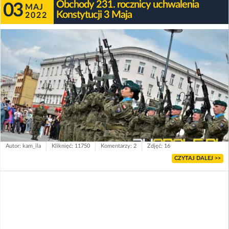
Obchody 231. rocznicy uchwalenia
03
MAJ
Konstytucji 3 Maja
2022
Autor: kam_ila
Kliknięć: 11750
Komentarzy: 2
Zdjęć: 16
CZYTAJ DALEJ >>