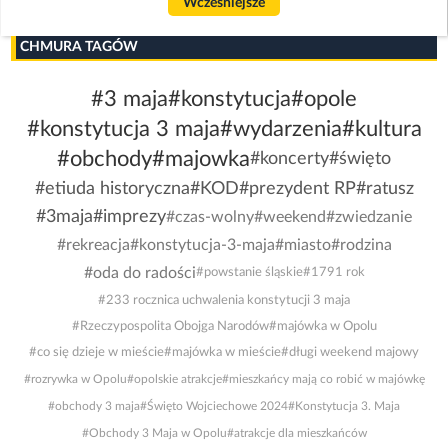
Wcześniejsze
CHMURA TAGÓW
#3 maja
#konstytucja
#opole
#konstytucja 3 maja
#wydarzenia
#kultura
#obchody
#majowka
#koncerty
#święto
#etiuda historyczna
#KOD
#prezydent RP
#ratusz
#3maja
#imprezy
#czas-wolny
#weekend
#zwiedzanie
#rekreacja
#konstytucja-3-maja
#miasto
#rodzina
#oda do radości
#powstanie śląskie
#1791 rok
#233 rocznica uchwalenia konstytucji 3 maja
#Rzeczypospolita Obojga Narodów
#majówka w Opolu
#co się dzieje w mieście
#majówka w mieście
#długi weekend majowy
#rozrywka w Opolu
#opolskie atrakcje
#mieszkańcy mają co robić w majówkę
#obchody 3 maja
#Święto Wojciechowe 2024
#Konstytucja 3. Maja
#Obchody 3 Maja w Opolu
#atrakcje dla mieszkańców