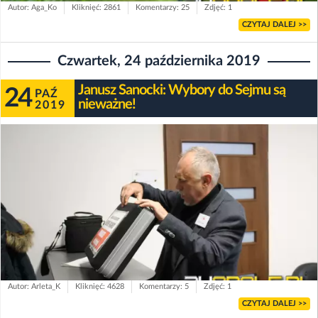
Autor: Aga_Ko
Kliknięć: 2861
Komentarzy: 25
Zdjęć: 1
CZYTAJ DALEJ >>
Czwartek, 24 października 2019
Janusz Sanocki: Wybory do Sejmu są
24
PAŹ
nieważne!
2019
Autor: Arleta_K
Kliknięć: 4628
Komentarzy: 5
Zdjęć: 1
CZYTAJ DALEJ >>