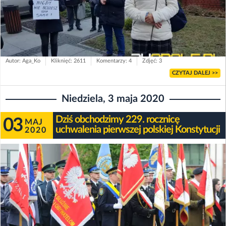
Autor: Aga_Ko
Kliknięć: 2611
Komentarzy: 4
Zdjęć: 3
CZYTAJ DALEJ >>
Niedziela, 3 maja 2020
Dziś obchodzimy 229. rocznicę
03
MAJ
uchwalenia pierwszej polskiej Konstytucji
2020