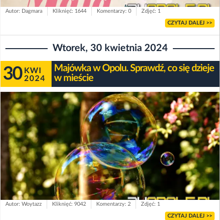
Autor: Dagmara
Kliknięć: 1644
Komentarzy: 0
Zdjęć: 1
CZYTAJ DALEJ >>
Wtorek, 30 kwietnia 2024
Majówka w Opolu. Sprawdź, co się dzieje
30
KWI
w mieście
2024
Autor: Woytazz
Kliknięć: 9042
Komentarzy: 2
Zdjęć: 1
CZYTAJ DALEJ >>