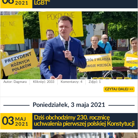
08
LGBT"
2021
Autor: Dagmara
Kliknięć: 2033
Komentarzy: 4
Zdjęć: 1
CZYTAJ DALEJ >>
Poniedziałek, 3 maja 2021
Dziś obchodzimy 230. rocznicę
03
MAJ
uchwalenia pierwszej polskiej Konstytucji
2021