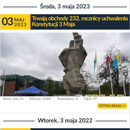
Środa, 3 maja 2023
Trwają obchody 232. rocznicy uchwalenia
03
MAJ
Konstytucji 3 Maja
2023
Autor: kam_ila
Kliknięć: 23205
Komentarzy: 4
Zdjęć: 47
CZYTAJ DALEJ >>
Wtorek, 3 maja 2022