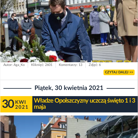
Autor: Aga_Ko
Kliknięć: 2601
Komentarzy: 13
Zdjęć: 6
CZYTAJ DALEJ >>
Piątek, 30 kwietnia 2021
Władze Opolszczyzny uczczą święto 1 i 3
30
KWI
maja
2021