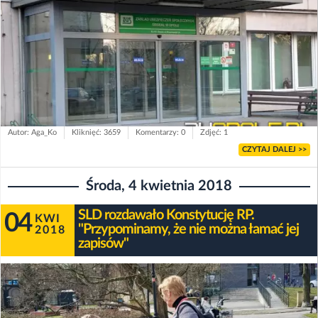
Autor: Aga_Ko
Kliknięć: 3659
Komentarzy: 0
Zdjęć: 1
CZYTAJ DALEJ >>
Środa, 4 kwietnia 2018
SLD rozdawało Konstytucję RP.
04
KWI
"Przypominamy, że nie można łamać jej
2018
zapisów"