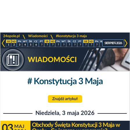
>
>
24opole.pl
Wiadomości
#konstytucja 3 maja
SIERPIEŃ 2026
1
2
3
4
5
6
?
?
?
?
?
?
?
?
?
?
?
?
?
?
?
?
# Konstytucja 3 Maja
Znajdź artykuł
Niedziela, 3 maja 2026
Obchody Święta Konstytucji 3 Maja w
03
MAJ