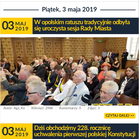
Piątek, 3 maja 2019
W opolskim ratuszu tradycyjnie odbyła
03
MAJ
się uroczysta sesja Rady Miasta
2019
Autor: Aga_Ko
Kliknięć: 2988
Komentarzy: 0
Zdjęć: 3
CZYTAJ DALEJ >>
Dziś obchodzimy 228. rocznicę
03
MAJ
uchwalenia pierwszej polskiej Konstytucji
2019