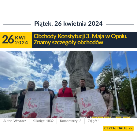
Piątek, 26 kwietnia 2024
Obchody Konstytucji 3. Maja w Opolu.
26
KWI
Znamy szczegóły obchodów
2024
Autor: Woytazz
Kliknięć: 1832
Komentarzy: 3
Zdjęć: 1
CZYTAJ DALEJ >>