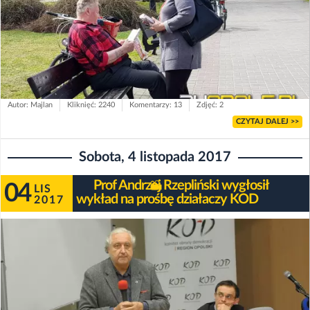
Autor: Majlan
Kliknięć: 2240
Komentarzy: 13
Zdjęć: 2
CZYTAJ DALEJ >>
Sobota, 4 listopada 2017
Prof Andrzej Rzepliński wygłosił
04
LIS
wykład na prośbę działaczy KOD
2017