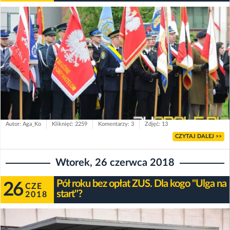
Autor: Aga_Ko
Kliknięć: 2259
Komentarzy: 3
Zdjęć: 13
CZYTAJ DALEJ >>
Wtorek, 26 czerwca 2018
Pół roku bez opłat ZUS. Dla kogo "Ulga na
26
CZE
start"?
2018