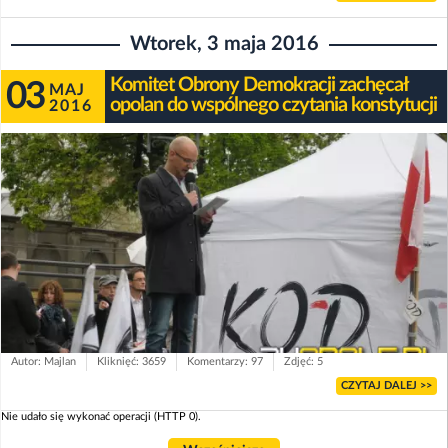
Wtorek, 3 maja 2016
Komitet Obrony Demokracji zachęcał
03
MAJ
opolan do wspólnego czytania konstytucji
2016
Autor: Majlan
Kliknięć: 3659
Komentarzy: 97
Zdjęć: 5
CZYTAJ DALEJ >>
Nie udało się wykonać operacji (HTTP 0).