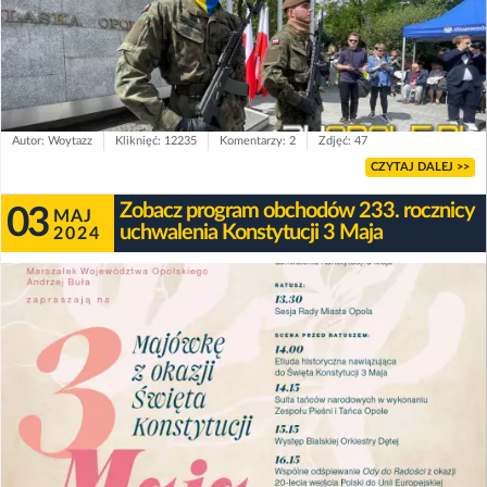
Autor: Woytazz
Kliknięć: 12235
Komentarzy: 2
Zdjęć: 47
CZYTAJ DALEJ >>
Zobacz program obchodów 233. rocznicy
03
MAJ
uchwalenia Konstytucji 3 Maja
2024