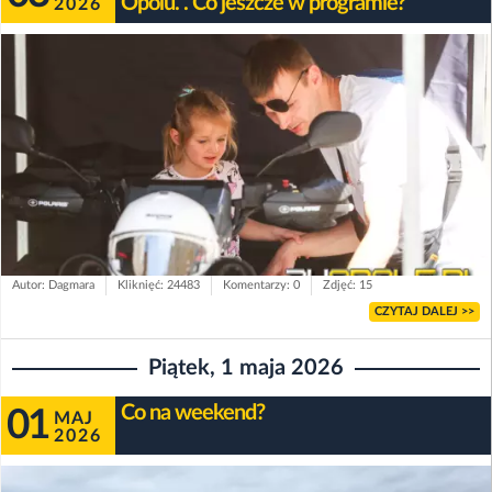
Opolu. . Co jeszcze w programie?
2026
Autor: Dagmara
Kliknięć: 24483
Komentarzy: 0
Zdjęć: 15
CZYTAJ DALEJ >>
Piątek, 1 maja 2026
Co na weekend?
01
MAJ
2026