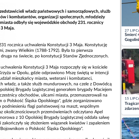
rzedstawicieli władz państwowych i samorządowych, służb
w i kombatantów, organizacji społecznych, młodzieży
 miasta odbyły się wojewódzkie obchody 231. rocznicy
 3 Maja.
27 LIPC
Śmierć 
Gogolini
matkę
231 rocznica uchwalenia Konstytucji 3 Maja. Konstytucję
tni, zwany Wielkim (1788-1792). Była to pierwsza
i druga na świecie, po konstytucji Stanów Zjednoczonych.
uchwalenia Konstytucji 3 Maja rozpoczęły się w kościele
rzyża w Opolu, gdzie odprawiono Mszę świętą w intencji
 udział mieszkańcy miasta, weterani i kombatanci,
ych władz, a także służb mundurowych, na czele z Dowódcą
polskiej Brygady Logistycznej generałem brygady Maciejem
czestnicy obchodów, ulicami miasta, przemaszerowali na
15 LIPC
o Polskość Śląska Opolskiego", gdzie zorganizowano
Tragicz
o podniesieniu flagi państwowej na maszt, wspólnym
zdarzen
z okolicznościowych przemówieniach odczytano Apel
norowa z 10 Opolskiej Brygady Logistycznej oddała salwę
 zakończyły się złożeniem wiązanek kwiatów i zapaleniem
Bojownikom o Polskość Śląska Opolskiego".