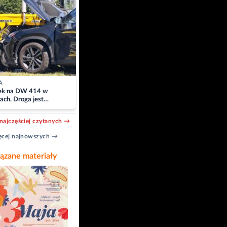
A
k na DW 414 w
ach. Droga jest
owana
najczęściej czytanych →
cej najnowszych →
ązane materiały