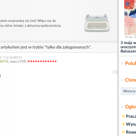
anim wyprzedzą cię inni! Włącz się do
 na różne tematy z aktywną społecznością.
3 maja w
artykułem jest w trybie "tylko dla zalogowanych".
uroczysto
Ratusze
3.*] id:1638214
6670
], status [VIP]
Polu
[-5]
]
Chmu
#Konsty
Ogło
»
Prac
»
Wyn
»
Rowe