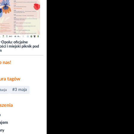
 Opolu: oficjalne
ści i miejski piknik pod
m
b nas!
ra tagów
#3 maja
tucja
szenia
a
ajem
ry