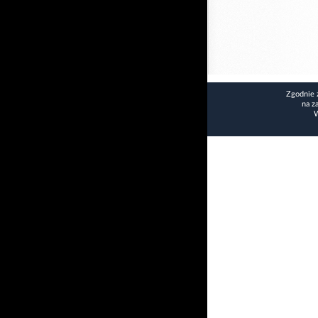
Zgodnie 
na z
W