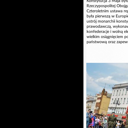
Konstytucja 3 Maja by
Rzeczypospolitej Oboj
Czteroletnim ustawa re
była pierwszą w Europi
ustrój monarchii konsty
prawodawczą, wykonawcz
konfederacje i wolną el
wielkim osiągnięciem p
państwową oraz zapewni