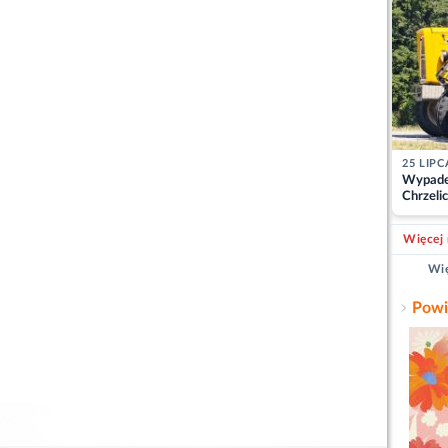
25 LIPC
Wypade
Chrzelic
zablok
Więcej 
Wię
Powi