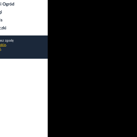
i Ogród
gi
is
czki
asz zgodę
okie
.
i
.