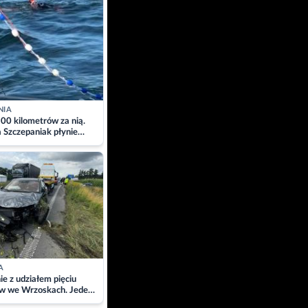
NIA
00 kilometrów za nią.
a Szczepaniak płynie
łtyk dla Piotra.
zacja
A
ie z udziałem pięciu
w we Wrzoskach. Jeden
wców zabrany w