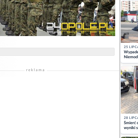
kajdank
25 LIPC
Wypadek
Niemodl
osoby w
reklama
28 LIPC
Śmierć c
wyniki s
matki