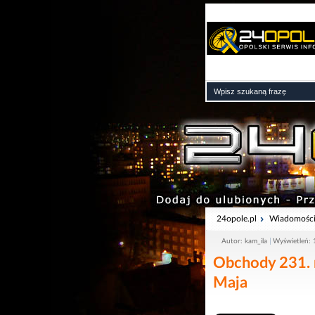
24opole.pl
Wiadomośc
Autor: kam_ila
Wyświetleń:
Obchody 231. r
Maja