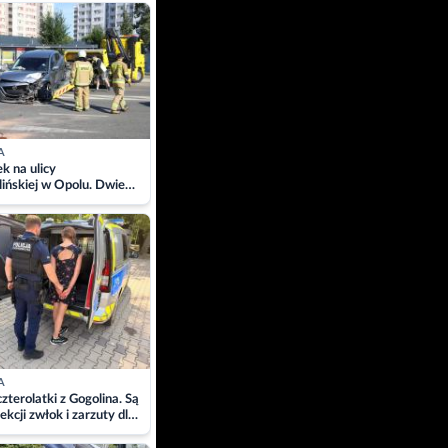
ach
A
 na ulicy
ińskiej w Opolu. Dwie
 szpitalu
A
zterolatki z Gogolina. Są
ekcji zwłok i zarzuty dla