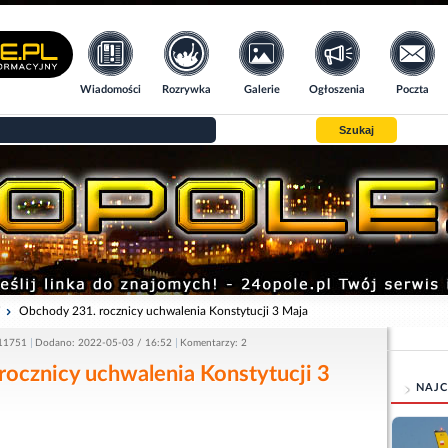
Wiadomości
Rozrywka
Galerie
Ogłoszenia
Poczta
Szukaj
i
Obchody 231. rocznicy uchwalenia Konstytucji 3 Maja
 11751
Dodano: 2022-05-03 / 16:52
Komentarzy: 2
ocznicy uchwalenia Konstytucji 3
NAJC