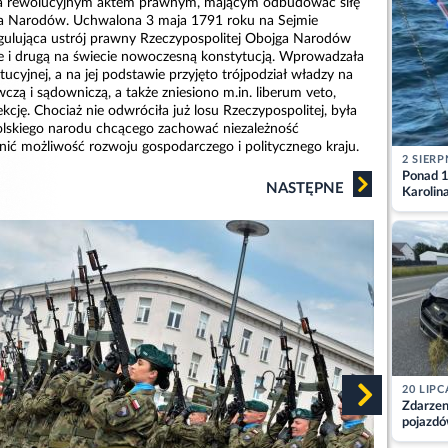
ła rewolucyjnym aktem prawnym, mającym odbudować siłę
ga Narodów. Uchwalona 3 maja 1791 roku na Sejmie
gulująca ustrój prawny Rzeczypospolitej Obojga Narodów
e i drugą na świecie nowoczesną konstytucją. Wprowadzała
tucyjnej, a na jej podstawie przyjęto trójpodział władzy na
ą i sądowniczą, a także zniesiono m.in. liberum veto,
ekcję. Chociaż nie odwróciła już losu Rzeczypospolitej, była
olskiego narodu chcącego zachować niezależność
ć możliwość rozwoju gospodarczego i politycznego kraju.
2 SIERP
Ponad 1
NASTĘPNE
Karolin
przez Ba
Aktuali
20 LIPC
Zdarzen
pojazdó
z kiero