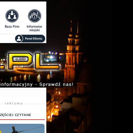
Baza Firm
Informator
miejski
reklama
ZĘŚCIEJ CZYTANE