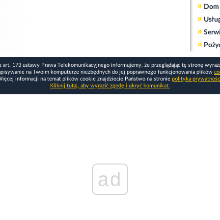
»
Dom 
»
Usłu
»
Serw
»
Poży
z art. 173 ustawy Prawa Telekomunikacyjnego informujemy, że przeglądając tę stronę wyraż
apisywanie na Twoim komputerze niezbędnych do jej poprawnego funkcjonowania plików
co
ięcej informacji na temat plików cookie znajdziecie Państwo na stronie
polityka prywatnośc
Kliknij tutaj, aby wyrazić zgodę i ukryć komunikat.
ad