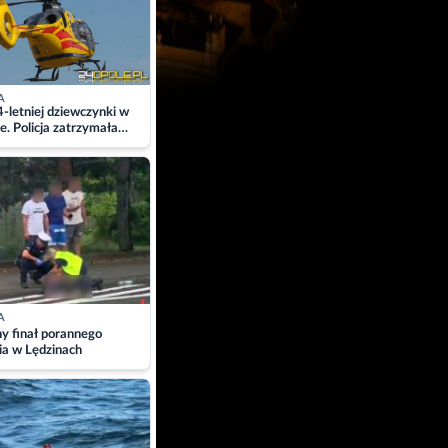
A
4-letniej dziewczynki w
e. Policja zatrzymała
A
ny finał porannego
ia w Lędzinach