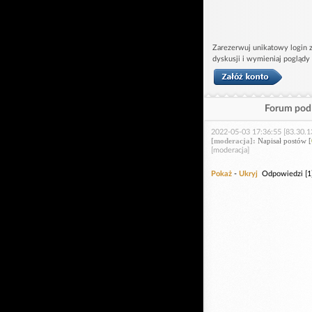
Zarezerwuj unikatowy login z
dyskusji i wymieniaj poglądy
Forum pod 
2022-05-03 17:36:55 [83.30.1
[moderacja]:
Napisał postów [
[moderacja]
Pokaż
-
Ukryj
Odpowiedzi [1