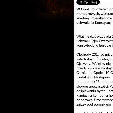
W Opolu, z udziałem p
mundurowych, weteranó
szkolnej i mieszkańców
uchwalenia Konstytucji
Właśnie dziś przypada 
uchwalił Sejm Czterole
konstytucja w Europie 
Obchody 231. rocznicy 
katedralnym Świętego K
Ojczyzny. Wzięli w niej
przedstawiciele lokaln
Garnizonu Opole i 10 O
Siudakiem. Następnie u
pod pomnik "Bohaterom 
główne uroczystości. P
odśpiewaniu hymnu ora
Pamięci, a kompania ho
honorową. Uroczystości
zniczy pod pomnikiem "