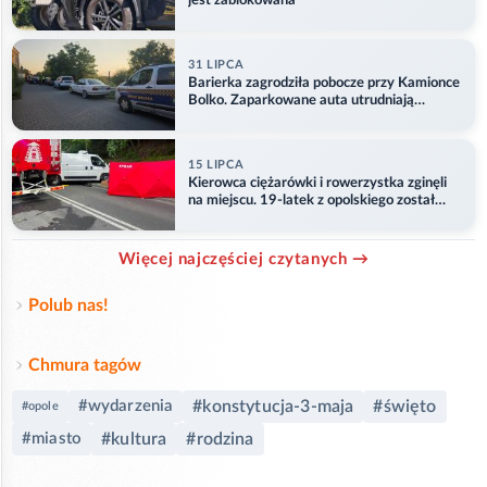
jest zablokowana
31 LIPCA
Barierka zagrodziła pobocze przy Kamionce
Bolko. Zaparkowane auta utrudniają
przejazd
15 LIPCA
Kierowca ciężarówki i rowerzystka zginęli
na miejscu. 19-latek z opolskiego został
ranny
Więcej najczęściej czytanych →
Polub nas!
Chmura tagów
#wydarzenia
#konstytucja-3-maja
#święto
#opole
#miasto
#kultura
#rodzina