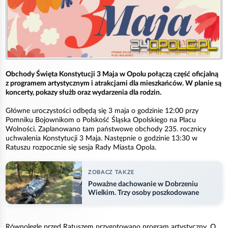
Obchody Święta Konstytucji 3 Maja w Opolu połączą część oficjalną
z programem artystycznym i atrakcjami dla mieszkańców. W planie są
koncerty, pokazy służb oraz wydarzenia dla rodzin.
Główne uroczystości odbędą się 3 maja o godzinie 12:00 przy
Pomniku Bojownikom o Polskość Śląska Opolskiego na Placu
Wolności. Zaplanowano tam państwowe obchody 235. rocznicy
uchwalenia Konstytucji 3 Maja. Następnie o godzinie 13:30 w
Ratuszu rozpocznie się sesja Rady Miasta Opola.
ZOBACZ TAKZE
Poważne dachowanie w Dobrzeniu
Wielkim. Trzy osoby poszkodowane
Równolegle przed Ratuszem przygotowano program artystyczny. O