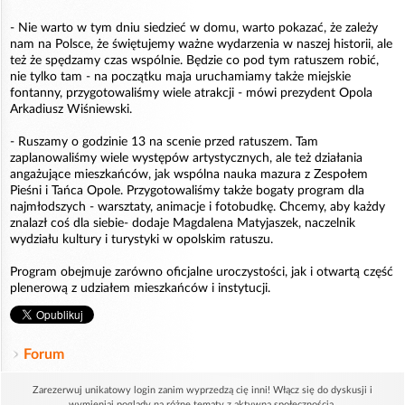
- Nie warto w tym dniu siedzieć w domu, warto pokazać, że zależy
nam na Polsce, że świętujemy ważne wydarzenia w naszej historii, ale
też że spędzamy czas wspólnie. Będzie co pod tym ratuszem robić,
nie tylko tam - na początku maja uruchamiamy także miejskie
fontanny, przygotowaliśmy wiele atrakcji - mówi prezydent Opola
Arkadiusz Wiśniewski.
- Ruszamy o godzinie 13 na scenie przed ratuszem. Tam
zaplanowaliśmy wiele występów artystycznych, ale też działania
angażujące mieszkańców, jak wspólna nauka mazura z Zespołem
Pieśni i Tańca Opole. Przygotowaliśmy także bogaty program dla
najmłodszych - warsztaty, animacje i fotobudkę. Chcemy, aby każdy
znalazł coś dla siebie- dodaje Magdalena Matyjaszek, naczelnik
wydziału kultury i turystyki w opolskim ratuszu.
Program obejmuje zarówno oficjalne uroczystości, jak i otwartą część
plenerową z udziałem mieszkańców i instytucji.
Forum
Zarezerwuj unikatowy login zanim wyprzedzą cię inni! Włącz się do dyskusji i
wymieniaj poglądy na różne tematy z aktywną społecznością.