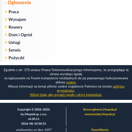
Ogłoszenia
»
Praca
»
Wynajem
»
Rowery
»
Dom i Ogród
»
Usługi
»
Serwis
»
Pożyczki
Zgodnie z art. 173 ustawy Prawa Telekomunikacyjnego informujemy, że przeglądając tę
stronę wyrażasz zgodę
na zapisywanie na Twoim komputerze niezbędnych do jej poprawnego funkcjonowania
plików
cookie
.
Więcej informacji na temat plików cookie znajdziecie Państwo na stronie
polityka
prywatności
.
Kliknij tutaj, aby wyrazić zgodę i ukryć komunikat.
Copyright © 2006-2026
Strona główna 24opole.pl
by 24opole sp. z o.o.
www.hotele.24opole.pl
v4.30.11
2026-08-10 00:51
użytkownicy on-line: 4397
Panel Klienta