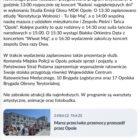
godzinie 13:00 rozpocznie się koncert "Radość najpiękniejszych dni"
w wykonaniu Studia Emisji Głosu MDK Opole. O 13:30 zaplanowano
etiudę "Konstytucja Wolności - Tu bije Maj", a o 14:00 wspólną
naukę mazura z udziałem mieszkańców i Zespołu Pieśni i Tańca
"Opole". Kolejne punkty to quiz rodzinny o 14:30 oraz suita tańców
narodowych o 15:00. O 15:30 wystąpi Bialska Orkiestra Dęta z
koncertem "Wiwat Maj", a o 16:30 wydarzenie zakończy koncert
zespołu Dwa razy Dwa.
W trakcie wydarzenia zaplanowano także prezentacje służb.
Komenda Miejska Policji w Opolu pokaże sprzęt i pojazdy, a
Państwowa Straż Pożarna zaprezentuje wyposażenie ratownicze.
Swoje stoiska przygotują również Wojewódzkie Centrum
Ratownictwa Medycznego, 10 Brygada Logistyczna oraz 17 Opolska
Brygada Obrony Terytorialnej.
Nie zabraknie atrakcji dla najmłodszych. W programie są warsztaty
artystyczne, animacje oraz fotobudka.
ZOBACZ TAKZE
Marsz przeciwko przemocy przeszedł
przez Opole