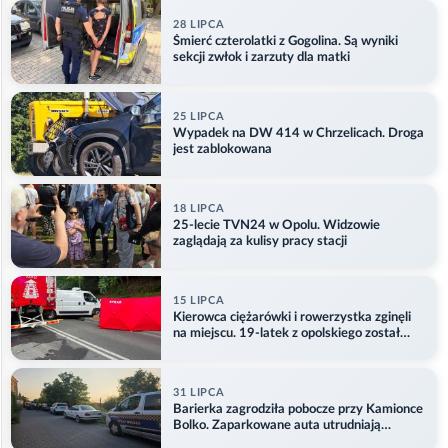
28 LIPCA
Śmierć czterolatki z Gogolina. Są wyniki
sekcji zwłok i zarzuty dla matki
25 LIPCA
Wypadek na DW 414 w Chrzelicach. Droga
jest zablokowana
18 LIPCA
25-lecie TVN24 w Opolu. Widzowie
zaglądają za kulisy pracy stacji
15 LIPCA
Kierowca ciężarówki i rowerzystka zginęli
na miejscu. 19-latek z opolskiego został
ranny
31 LIPCA
Barierka zagrodziła pobocze przy Kamionce
Bolko. Zaparkowane auta utrudniają
przejazd