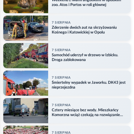
Weekend z lwami angolskimi w opolskim
zoo. Atos i Portos w roli głównej
7 SIERPNIA
Zderzenie dwóch aut na skrzyżowaniu
Kośnego i Katowickiej w Opolu
7 SIERPNIA
Samochód uderzył w drzewo w Izbicku.
Droga zablokowana
7 SIERPNIA
Śmiertelny wypadek w Jaworku. DK43 jest
nieprzejezdna
7 SIERPNIA
Cztery miesiące bez wody. Mieszkańcy
Komorzna wciąż czekają na rozwiązanie
problemu
7 SIERPNIA