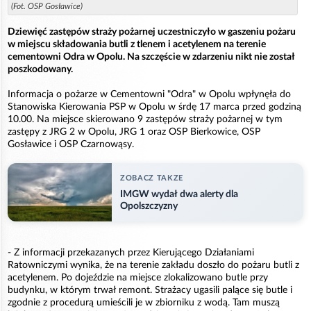
(Fot. OSP Gosławice)
Dziewięć zastępów straży pożarnej uczestniczyło w gaszeniu pożaru
w miejscu składowania butli z tlenem i acetylenem na terenie
cementowni Odra w Opolu. Na szczęście w zdarzeniu nikt nie został
poszkodowany.
Informacja o pożarze w Cementowni "Odra" w Opolu wpłynęła do
Stanowiska Kierowania PSP w Opolu w śrdę 17 marca przed godziną
10.00. Na miejsce skierowano 9 zastępów straży pożarnej w tym
zastępy z JRG 2 w Opolu, JRG 1 oraz OSP Bierkowice, OSP
Gosławice i OSP Czarnowąsy.
ZOBACZ TAKZE
IMGW wydał dwa alerty dla
Opolszczyzny
- Z informacji przekazanych przez Kierującego Działaniami
Ratowniczymi wynika, że na terenie zakładu doszło do pożaru butli z
acetylenem. Po dojeździe na miejsce zlokalizowano butle przy
budynku, w którym trwał remont. Strażacy ugasili palące się butle i
zgodnie z procedurą umieścili je w zbiorniku z wodą. Tam muszą