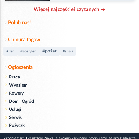
Więcej najczęściej czytanych →
Polub nas!
Chmura tagów
#pożar
#tlen
#acetylen
#stra z
Ogłoszenia
»
Praca
»
Wynajem
»
Rowery
»
Dom i Ogród
»
Usługi
»
Serwis
»
Pożyczki
Zgodnie z art. 173 ustawy Prawa Telekomunikacyjnego informujemy, że przeglądając tę