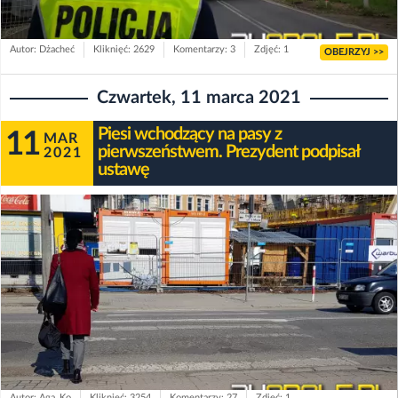
Autor: Dżacheć
Kliknięć: 2629
Komentarzy: 3
Zdjęć: 1
OBEJRZYJ >>
Czwartek, 11 marca 2021
Piesi wchodzący na pasy z
11
MAR
pierwszeństwem. Prezydent podpisał
2021
ustawę
Autor: Aga_Ko
Kliknięć: 3254
Komentarzy: 27
Zdjęć: 1