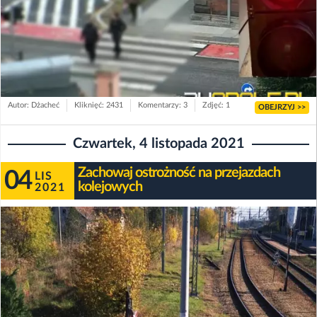
Autor: Dżacheć
Kliknięć: 2431
Komentarzy: 3
Zdjęć: 1
OBEJRZYJ >>
Czwartek, 4 listopada 2021
Zachowaj ostrożność na przejazdach
04
LIS
kolejowych
2021