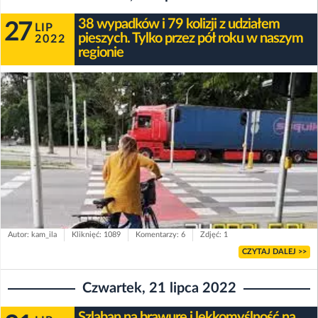
38 wypadków i 79 kolizji z udziałem
27
LIP
pieszych. Tylko przez pół roku w naszym
2022
regionie
Autor: kam_ila
Kliknięć: 1089
Komentarzy: 6
Zdjęć: 1
CZYTAJ DALEJ >>
Czwartek, 21 lipca 2022
Szlaban na brawurę i lekkomyślność na