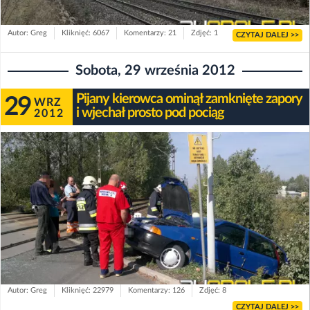
Autor: Greg
Kliknięć: 6067
Komentarzy: 21
Zdjęć: 1
CZYTAJ DALEJ >>
Sobota, 29 września 2012
Pijany kierowca ominął zamknięte zapory
29
WRZ
i wjechał prosto pod pociąg
2012
Autor: Greg
Kliknięć: 22979
Komentarzy: 126
Zdjęć: 8
CZYTAJ DALEJ >>