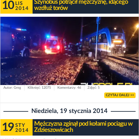
Szynobus potrącił mężczyznę, idącego
10
LIS
wzdłuż torów
2014
Autor: Greg
Kliknięć: 12075
Komentarzy: 46
Zdjęć: 5
CZYTAJ DALEJ >>
Niedziela, 19 stycznia 2014
Mężczyzna zginął pod kołami pociągu w
19
STY
Zdzieszowicach
2014