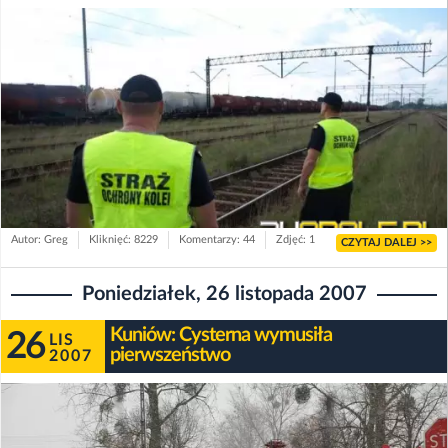
Autor: Greg
Kliknięć: 8229
Komentarzy: 44
Zdjęć: 1
CZYTAJ DALEJ >>
Poniedziałek, 26 listopada 2007
Kuniów: Cysterna wymusiła
26
LIS
pierwszeństwo
2007