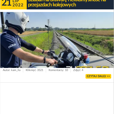
21
LIP
przejazdach kolejowych
2022
Autor: kam_ila
Kliknięć: 3521
Komentarzy: 10
Zdjęć: 4
CZYTAJ DALEJ >>