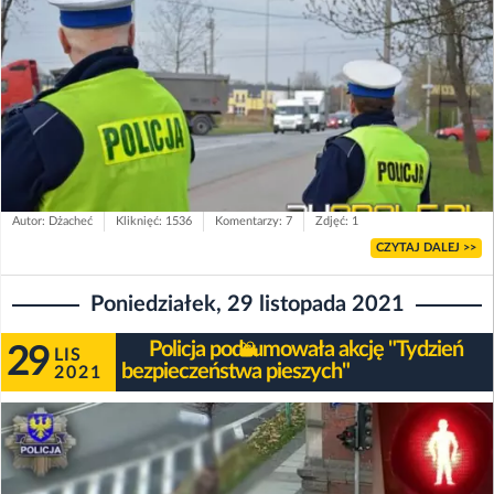
Autor: Dżacheć
Kliknięć: 1536
Komentarzy: 7
Zdjęć: 1
CZYTAJ DALEJ >>
Poniedziałek, 29 listopada 2021
Policja podsumowała akcję "Tydzień
29
LIS
bezpieczeństwa pieszych"
2021