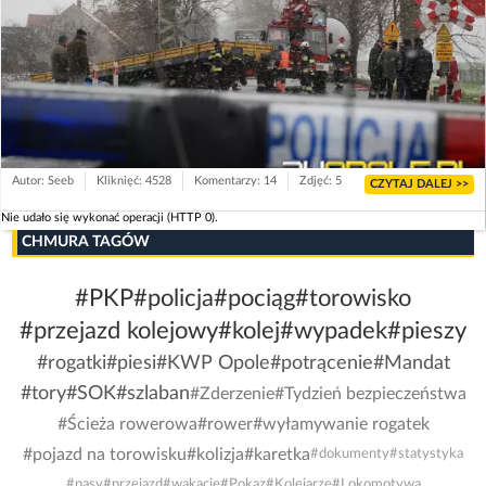
Autor: Seeb
Kliknięć: 4528
Komentarzy: 14
Zdjęć: 5
CZYTAJ DALEJ >>
Nie udało się wykonać operacji (HTTP 0).
CHMURA TAGÓW
#PKP
#policja
#pociąg
#torowisko
#przejazd kolejowy
#kolej
#wypadek
#pieszy
#rogatki
#piesi
#KWP Opole
#potrącenie
#Mandat
#tory
#SOK
#szlaban
#Zderzenie
#Tydzień bezpieczeństwa
#Ścieża rowerowa
#rower
#wyłamywanie rogatek
#pojazd na torowisku
#kolizja
#karetka
#dokumenty
#statystyka
#pasy
#przejazd
#wakacje
#Pokaz
#Kolejarze
#Lokomotywa