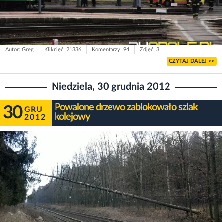
Autor: Greg
Kliknięć: 21336
Komentarzy: 94
Zdjęć: 3
CZYTAJ DALEJ >>
Niedziela, 30 grudnia 2012
Powalone drzewo zablokowało szlak
30
GRU
kolejowy
2012