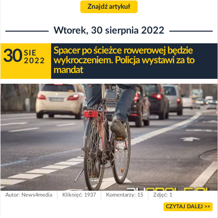
Znajdź artykuł
Wtorek, 30 sierpnia 2022
Spacer po ścieżce rowerowej będzie
30
SIE
wykroczeniem. Policja wystawi za to
2022
mandat
Autor: News4media
Kliknięć: 1937
Komentarzy: 15
Zdjęć: 1
CZYTAJ DALEJ >>