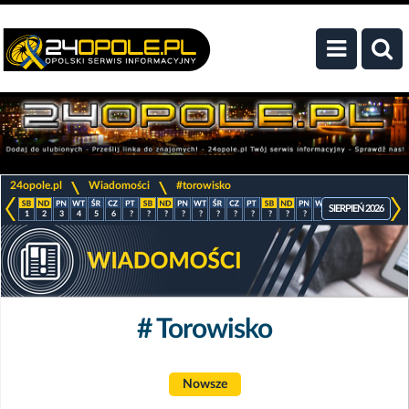
>
>
24opole.pl
Wiadomości
#torowisko
SIERPIEŃ 2026
1
2
3
4
5
6
?
?
?
?
?
?
?
?
?
?
?
?
?
?
?
?
# Torowisko
Nowsze