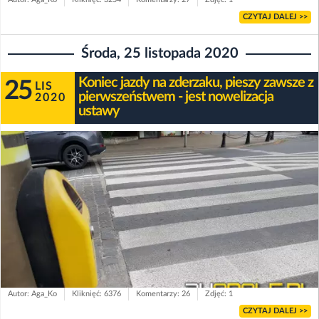
CZYTAJ DALEJ >>
Środa, 25 listopada 2020
Koniec jazdy na zderzaku, pieszy zawsze z
25
LIS
pierwszeństwem - jest nowelizacja
2020
ustawy
Autor: Aga_Ko
Kliknięć: 6376
Komentarzy: 26
Zdjęć: 1
CZYTAJ DALEJ >>