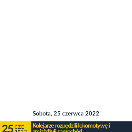
Sobota, 25 czerwca 2022
Kolejarze rozpędzili lokomotywę i
25
CZE
zmiażdżyli samochód
2022