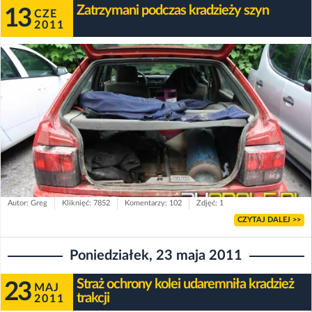
Zatrzymani podczas kradzieży szyn
13
CZE
2011
Autor: Greg
Kliknięć: 7852
Komentarzy: 102
Zdjęć: 1
CZYTAJ DALEJ >>
Poniedziałek, 23 maja 2011
Straż ochrony kolei udaremniła kradzież
23
MAJ
trakcji
2011