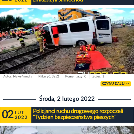
Autor: News4media
Kliknięć: 3252
Komentarzy: 0
Zdjęć: 1
CZYTAJ DALEJ >>
Środa, 2 lutego 2022
Policjanci ruchu drogowego rozpoczęli
02
LUT
"Tydzień bezpieczeństwa pieszych"
2022