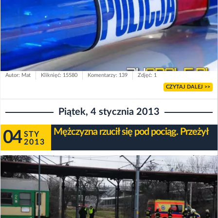
Autor: Mat
Kliknięć: 15580
Komentarzy: 139
Zdjęć: 1
CZYTAJ DALEJ >>
Piątek, 4 stycznia 2013
Mężczyzna rzucił się pod pociąg. Przeżył
04
STY
2013