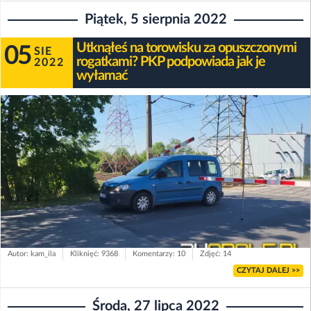
Piątek, 5 sierpnia 2022
Utknąłeś na torowisku za opuszczonymi
05
SIE
rogatkami? PKP podpowiada jak je
2022
wyłamać
Autor: kam_ila
Kliknięć: 9368
Komentarzy: 10
Zdjęć: 14
CZYTAJ DALEJ >>
Środa, 27 lipca 2022