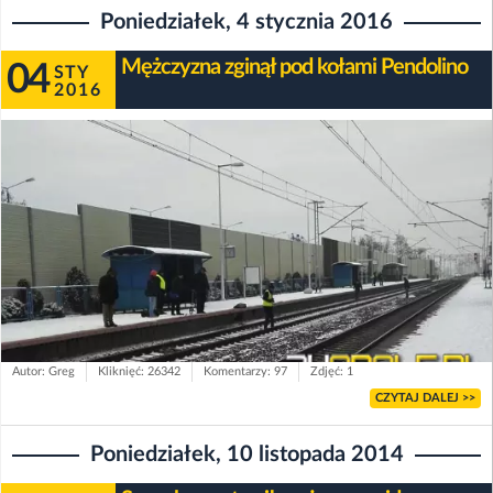
Poniedziałek, 4 stycznia 2016
Mężczyzna zginął pod kołami Pendolino
04
STY
2016
Autor: Greg
Kliknięć: 26342
Komentarzy: 97
Zdjęć: 1
CZYTAJ DALEJ >>
Poniedziałek, 10 listopada 2014