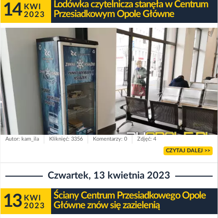
Lodówka czytelnicza stanęła w Centrum
14
KWI
Przesiadkowym Opole Główne
2023
Autor: kam_ila
Kliknięć: 3356
Komentarzy: 0
Zdjęć: 4
CZYTAJ DALEJ >>
Czwartek, 13 kwietnia 2023
Ściany Centrum Przesiadkowego Opole
13
KWI
Główne znów się zazielenią
2023