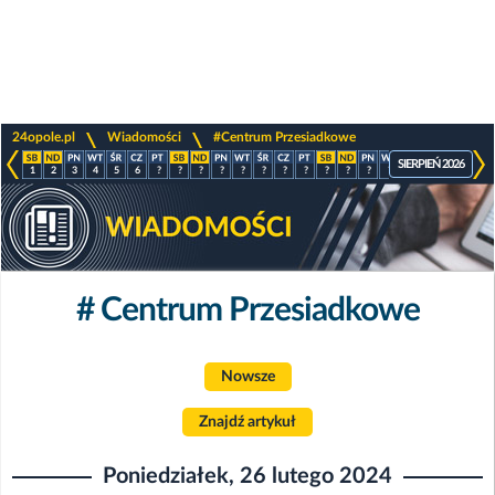
>
>
24opole.pl
Wiadomości
#Centrum Przesiadkowe
SIERPIEŃ 2026
1
2
3
4
5
6
?
?
?
?
?
?
?
?
?
?
?
?
?
?
?
?
# Centrum Przesiadkowe
Nowsze
Znajdź artykuł
Poniedziałek, 26 lutego 2024