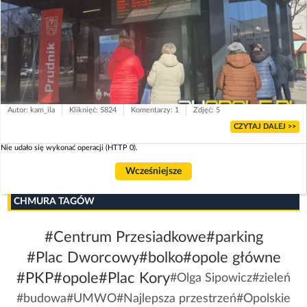
Autor: kam_ila
Kliknięć: 5824
Komentarzy: 1
Zdjęć: 5
CZYTAJ DALEJ >>
Nie udało się wykonać operacji (HTTP 0).
Wcześniejsze
CHMURA TAGÓW
#Centrum Przesiadkowe
#parking
#Plac Dworcowy
#bolko
#opole główne
#PKP
#opole
#Plac Kory
#Olga Sipowicz
#zieleń
#budowa
#UMWO
#Najlepsza przestrzeń
#Opolskie