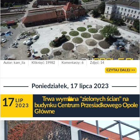
Autor: kam_ila
Kliknięć: 19982
Komentarzy: 6
Zdjęć: 14
CZYTAJ DALEJ >>
Poniedziałek, 17 lipca 2023
Trwa wymiana "zielonych ścian" na
17
LIP
budynku Centrum Przesiadkowego Opole
2023
Główne