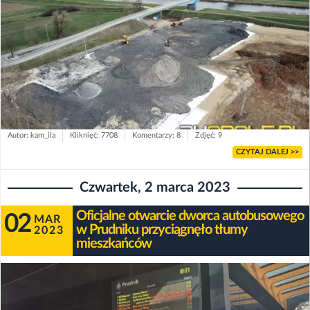
Autor: kam_ila
Kliknięć: 7708
Komentarzy: 8
Zdjęć: 9
CZYTAJ DALEJ >>
Czwartek, 2 marca 2023
Oficjalne otwarcie dworca autobusowego
02
MAR
w Prudniku przyciągnęło tłumy
2023
mieszkańców