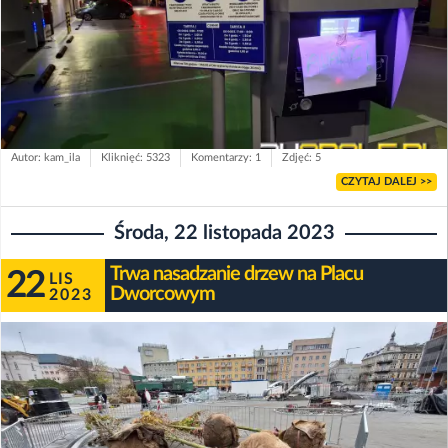
Autor: kam_ila
Kliknięć: 5323
Komentarzy: 1
Zdjęć: 5
CZYTAJ DALEJ >>
Środa, 22 listopada 2023
Trwa nasadzanie drzew na Placu
22
LIS
Dworcowym
2023