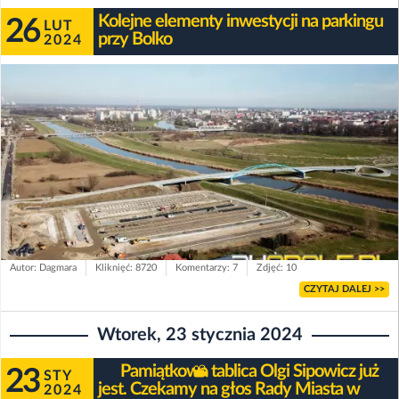
Kolejne elementy inwestycji na parkingu
26
LUT
przy Bolko
2024
Autor: Dagmara
Kliknięć: 8720
Komentarzy: 7
Zdjęć: 10
CZYTAJ DALEJ >>
Wtorek, 23 stycznia 2024
Pamiątkowa tablica Olgi Sipowicz już
23
STY
jest. Czekamy na głos Rady Miasta w
2024