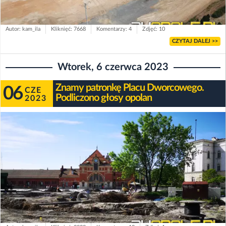
Autor: kam_ila
Kliknięć: 7668
Komentarzy: 4
Zdjęć: 10
CZYTAJ DALEJ >>
Wtorek, 6 czerwca 2023
Znamy patronkę Placu Dworcowego.
06
CZE
Podliczono głosy opolan
2023