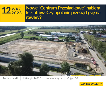
Nowe "Centrum Przesiadkowe" nabiera
12
WRZ
kształtów. Czy opolanie przesiądą się na
2023
rowery?
Autor: OlekG
Kliknięć: 14367
Komentarzy: 7
Zdjęć: 18
CZYTAJ DALEJ >>