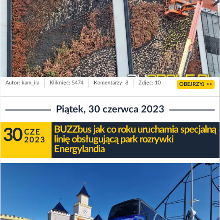
Autor: kam_ila
Kliknięć: 5474
Komentarzy: 8
Zdjęć: 10
OBEJRZYJ >>
Piątek, 30 czerwca 2023
BUZZbus jak co roku uruchamia specjalną
30
CZE
linię obsługującą park rozrywki
2023
Energylandia