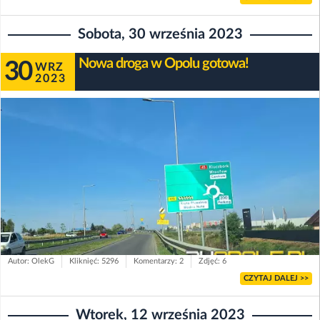
Sobota, 30 września 2023
Nowa droga w Opolu gotowa!
30
WRZ
2023
Autor: OlekG
Kliknięć: 5296
Komentarzy: 2
Zdjęć: 6
CZYTAJ DALEJ >>
Wtorek, 12 września 2023