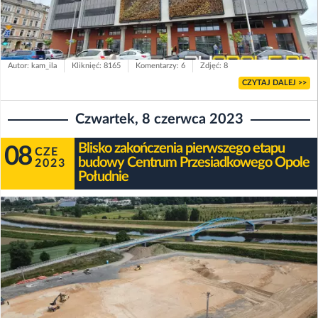
Autor: kam_ila
Kliknięć: 8165
Komentarzy: 6
Zdjęć: 8
CZYTAJ DALEJ >>
Czwartek, 8 czerwca 2023
Blisko zakończenia pierwszego etapu
08
CZE
budowy Centrum Przesiadkowego Opole
2023
Południe