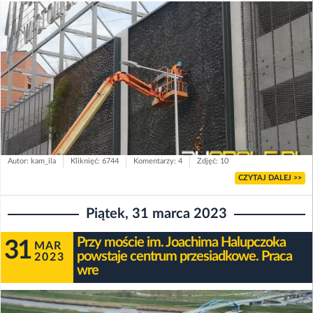
Autor: kam_ila
Kliknięć: 6744
Komentarzy: 4
Zdjęć: 10
CZYTAJ DALEJ >>
Piątek, 31 marca 2023
Przy moście im. Joachima Halupczoka
31
MAR
powstaje centrum przesiadkowe. Praca
2023
wre