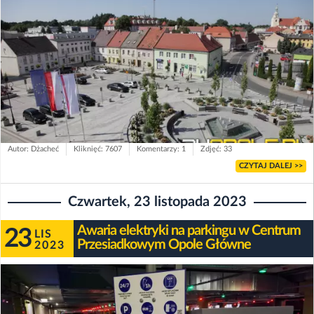
Autor: Dżacheć
Kliknięć: 7607
Komentarzy: 1
Zdjęć: 33
CZYTAJ DALEJ >>
Czwartek, 23 listopada 2023
Awaria elektryki na parkingu w Centrum
23
LIS
Przesiadkowym Opole Główne
2023