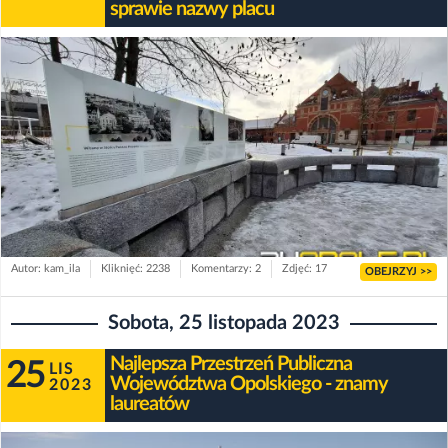
sprawie nazwy placu
Autor: kam_ila
Kliknięć: 2238
Komentarzy: 2
Zdjęć: 17
OBEJRZYJ >>
Sobota, 25 listopada 2023
Najlepsza Przestrzeń Publiczna
25
LIS
Województwa Opolskiego - znamy
2023
laureatów