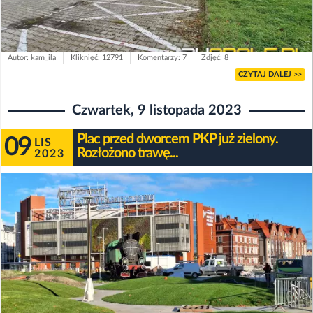
Autor: kam_ila
Kliknięć: 12791
Komentarzy: 7
Zdjęć: 8
CZYTAJ DALEJ >>
Czwartek, 9 listopada 2023
Plac przed dworcem PKP już zielony.
09
LIS
Rozłożono trawę...
2023