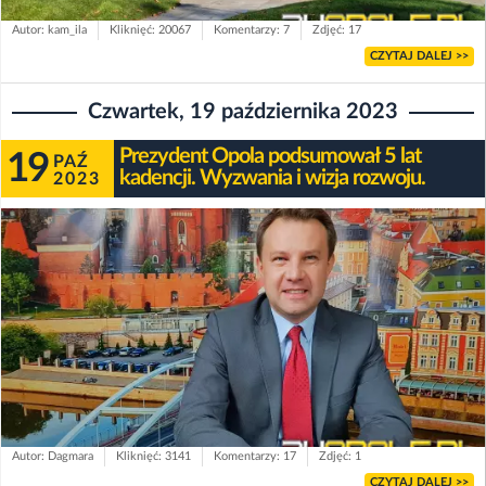
Autor: kam_ila
Kliknięć: 20067
Komentarzy: 7
Zdjęć: 17
CZYTAJ DALEJ >>
Czwartek, 19 października 2023
Prezydent Opola podsumował 5 lat
19
PAŹ
kadencji. Wyzwania i wizja rozwoju.
2023
Autor: Dagmara
Kliknięć: 3141
Komentarzy: 17
Zdjęć: 1
CZYTAJ DALEJ >>