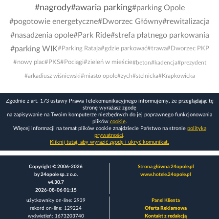
#nagrody
#awaria parking
#parking Opole
#pogotowie energetyczne
#Dworzec Główny
#rewitalizacja
#nasadzenia opole
#Park Ride
#strefa płatnego parkowania
#parking WIK
#Parking Rataja
#gdzie parkować
#trawa
#Dworzec PKP
#nowy plac
#PKS
#Pociągi
#zieleń w mieście
#beton
#kadencja
#prezydent
#arkadiusz wiśniewski
#miasto opole
#zych
#stelnicka
#Krapkowicka
Zgodnie z art. 173 ustawy Prawa Telekomunikacyjnego informujemy, że przeglądając tę
stronę wyrażasz zgodę
na zapisywanie na Twoim komputerze niezbędnych do jej poprawnego funkcjonowania
plików
cookie
.
Więcej informacji na temat plików cookie znajdziecie Państwo na stronie
polityka
prywatności
.
Kliknij tutaj, aby wyrazić zgodę i ukryć komunikat.
Copyright © 2006-2026
Strona główna 24opole.pl
by 24opole sp. z o.o.
www.hotele.24opole.pl
v4.30.7
2026-08-06 01:15
użytkownicy on-line: 2939
Panel Klienta
rekord on-line: 129224
Oferta Reklamowa
wyświetleń: 1673203740
Kontakt z redakcją