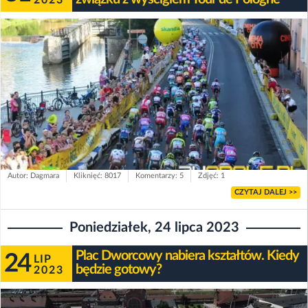
2023
Autor: Dagmara
Kliknięć: 8017
Komentarzy: 5
Zdjęć: 1
CZYTAJ DALEJ >>
Poniedziałek, 24 lipca 2023
Plac Dworcowy nabiera kształtów. Kiedy
24
LIP
będzie gotowy?
2023