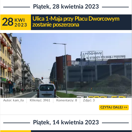
Piątek, 28 kwietnia 2023
Ulica 1-Maja przy Placu Dworcowym
28
KWI
zostanie poszerzona
2023
Autor: kam_ila
Kliknięć: 3961
Komentarzy: 8
Zdjęć: 3
CZYTAJ DALEJ >>
Piątek, 14 kwietnia 2023