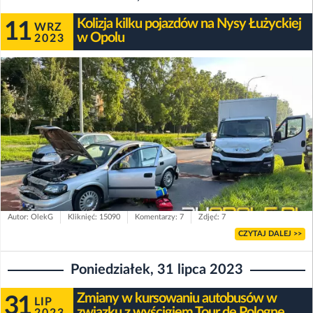
Kolizja kilku pojazdów na Nysy Łużyckiej
11
WRZ
w Opolu
2023
Autor: OlekG
Kliknięć: 15090
Komentarzy: 7
Zdjęć: 7
CZYTAJ DALEJ >>
Poniedziałek, 31 lipca 2023
Zmiany w kursowaniu autobusów w
31
LIP
związku z wyścigiem Tour de Pologne