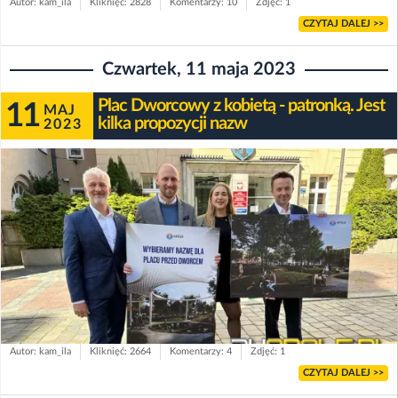
Autor: kam_ila
Kliknięć: 2828
Komentarzy: 10
Zdjęć: 1
CZYTAJ DALEJ >>
Czwartek, 11 maja 2023
Plac Dworcowy z kobietą - patronką. Jest
11
MAJ
kilka propozycji nazw
2023
Autor: kam_ila
Kliknięć: 2664
Komentarzy: 4
Zdjęć: 1
CZYTAJ DALEJ >>