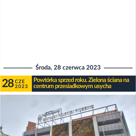
Środa, 28 czerwca 2023
Powtórka sprzed roku. Zielona ściana na
28
CZE
centrum przesiadkowym usycha
2023