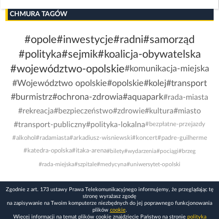
CHMURA TAGÓW
#opole
#inwestycje
#radni
#samorząd
#polityka
#sejmik
#koalicja-obywatelska
#województwo-opolskie
#komunikacja-miejska
#Województwo opolskie
#opolskie
#kolej
#transport
#burmistrz
#ochrona-zdrowia
#aquapark
#rada-miasta
#rekreacja
#bezpieczeństwo
#zdrowie
#kultura
#miasto
#transport-publiczny
#polityka-lokalna
#bezpłatne-przejazdy
#alkohol
#radamiasta
#arkadiusz-wisniewski
#koncert
#padre-guilherme
#katedra-opolska
#itaka-arena
#bilety
#wydarzenia
#pociągi
#brzeg
#rada-miejska
#szpitale
#medycyna
#uniwersytet-opolski
Zgodnie z art. 173 ustawy Prawa Telekomunikacyjnego informujemy, że przeglądając tę
stronę wyrażasz zgodę
na zapisywanie na Twoim komputerze niezbędnych do jej poprawnego funkcjonowania
plików
cookie
.
Więcej informacji na temat plików cookie znajdziecie Państwo na stronie
polityka