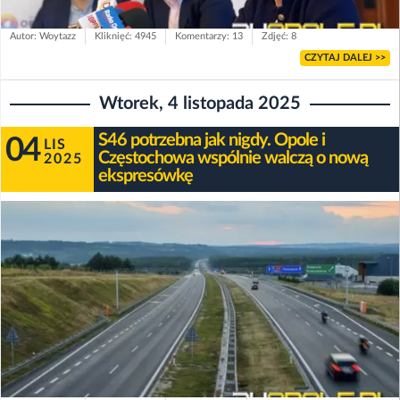
Autor: Woytazz
Kliknięć: 4945
Komentarzy: 13
Zdjęć: 8
CZYTAJ DALEJ >>
Wtorek, 4 listopada 2025
S46 potrzebna jak nigdy. Opole i
04
LIS
Częstochowa wspólnie walczą o nową
2025
ekspresówkę