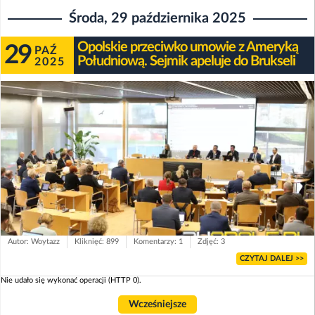
Środa, 29 października 2025
Opolskie przeciwko umowie z Ameryką
29
PAŹ
Południową. Sejmik apeluje do Brukseli
2025
Autor: Woytazz
Kliknięć: 899
Komentarzy: 1
Zdjęć: 3
CZYTAJ DALEJ >>
Nie udało się wykonać operacji (HTTP 0).
Wcześniejsze