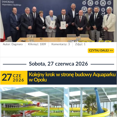
Autor: Dagmara
Kliknięć: 1009
Komentarzy: 3
Zdjęć: 1
CZYTAJ DALEJ >>
Sobota, 27 czerwca 2026
Kolejny krok w stronę budowy Aquaparku
27
CZE
w Opolu
2026