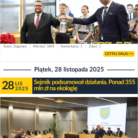
Autor: Dagmara
Kliknięć: 1845
Komentarzy: 1
Zdjęć: 1
CZYTAJ DALEJ >>
Piątek, 28 listopada 2025
Sejmik podsumował działania. Ponad 355
28
LIS
mln zł na ekologię
2025