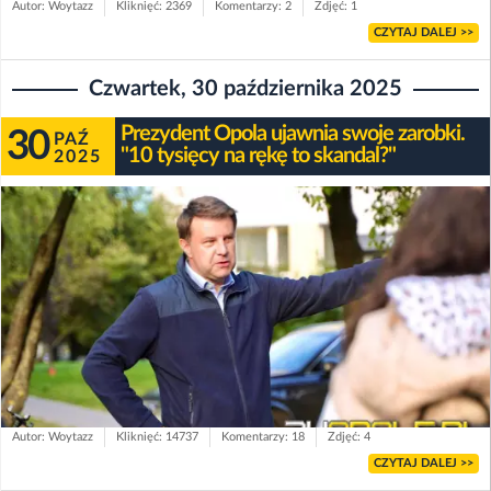
Autor: Woytazz
Kliknięć: 2369
Komentarzy: 2
Zdjęć: 1
CZYTAJ DALEJ >>
Czwartek, 30 października 2025
Prezydent Opola ujawnia swoje zarobki.
30
PAŹ
"10 tysięcy na rękę to skandal?"
2025
Autor: Woytazz
Kliknięć: 14737
Komentarzy: 18
Zdjęć: 4
CZYTAJ DALEJ >>