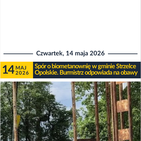
Czwartek, 14 maja 2026
Spór o biometanownię w gminie Strzelce
14
MAJ
Opolskie. Burmistrz odpowiada na obawy
2026