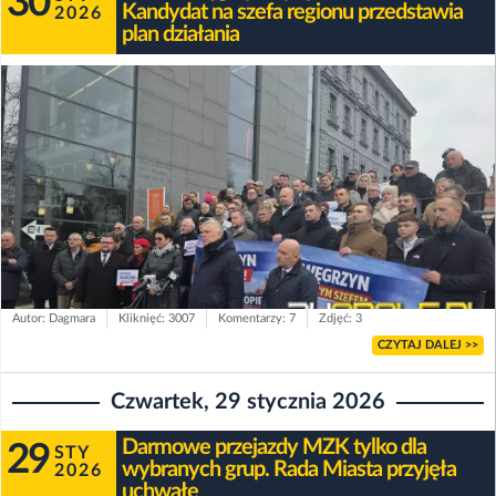
30
Kandydat na szefa regionu przedstawia
2026
plan działania
Autor: Dagmara
Kliknięć: 3007
Komentarzy: 7
Zdjęć: 3
CZYTAJ DALEJ >>
Czwartek, 29 stycznia 2026
Darmowe przejazdy MZK tylko dla
29
STY
wybranych grup. Rada Miasta przyjęła
2026
uchwałę