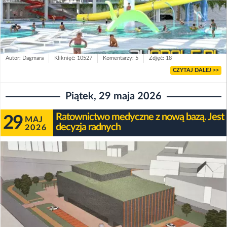
Autor: Dagmara
Kliknięć: 10527
Komentarzy: 5
Zdjęć: 18
CZYTAJ DALEJ >>
Piątek, 29 maja 2026
Ratownictwo medyczne z nową bazą. Jest
29
MAJ
decyzja radnych
2026