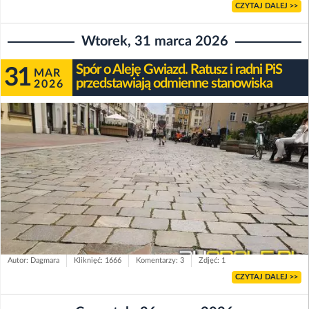
CZYTAJ DALEJ >>
Wtorek, 31 marca 2026
Spór o Aleję Gwiazd. Ratusz i radni PiS
31
MAR
przedstawiają odmienne stanowiska
2026
Autor: Dagmara
Kliknięć: 1666
Komentarzy: 3
Zdjęć: 1
CZYTAJ DALEJ >>