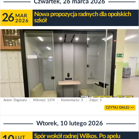
Czwartek, 26 marca 2026
Nowa propozycja radnych dla opolskich
26
MAR
szkół
2026
Autor: Dagmara
Kliknięć: 1374
Komentarzy: 3
Zdjęć: 3
CZYTAJ DALEJ >>
Wtorek, 10 lutego 2026
Spór wokół radnej Wilkos. Po apelu
LUT