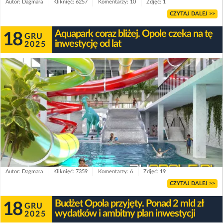
Autor: Dagmara
Kliknięć: 6257
Komentarzy: 10
Zdjęć: 1
CZYTAJ DALEJ >>
Aquapark coraz bliżej. Opole czeka na tę
18
GRU
inwestycję od lat
2025
Autor: Dagmara
Kliknięć: 7359
Komentarzy: 6
Zdjęć: 19
CZYTAJ DALEJ >>
Budżet Opola przyjęty. Ponad 2 mld zł
18
GRU
wydatków i ambitny plan inwestycji
2025