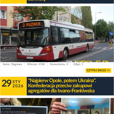
Autor: Dagmara
Kliknięć: 4760
Komentarzy: 4
Zdjęć: 1
CZYTAJ DALEJ >>
"Najpierw Opole, potem Ukraina".
29
STY
Konfederacja przeciw zakupowi
2026
agregatów dla Iwano-Frankiwska