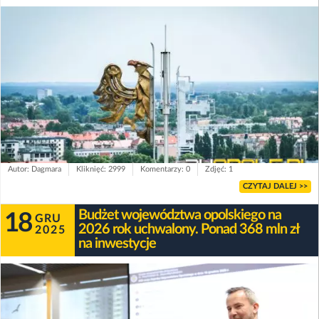
Autor: Dagmara
Kliknięć: 2999
Komentarzy: 0
Zdjęć: 1
CZYTAJ DALEJ >>
Budżet województwa opolskiego na
18
GRU
2026 rok uchwalony. Ponad 368 mln zł
2025
na inwestycje