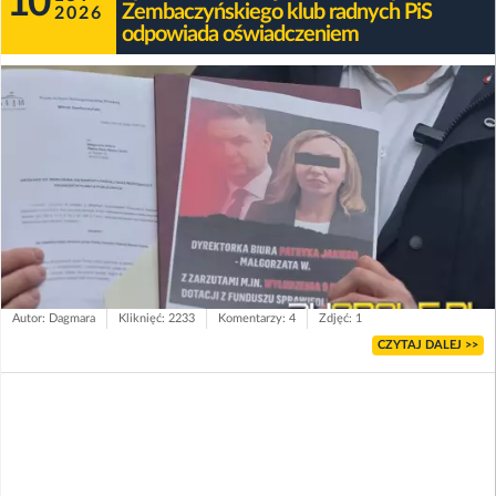
10
Zembaczyńskiego klub radnych PiS
2026
odpowiada oświadczeniem
Autor: Dagmara
Kliknięć: 2233
Komentarzy: 4
Zdjęć: 1
CZYTAJ DALEJ >>