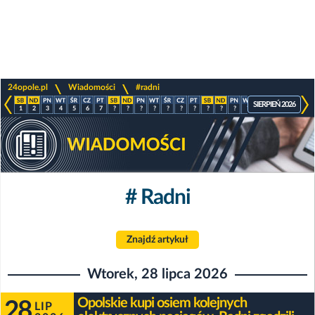
>
>
24opole.pl
Wiadomości
#radni
SIERPIEŃ 2026
1
2
3
4
5
6
7
?
?
?
?
?
?
?
?
?
?
?
?
?
?
?
# Radni
Znajdź artykuł
Wtorek, 28 lipca 2026
Opolskie kupi osiem kolejnych
28
LIP