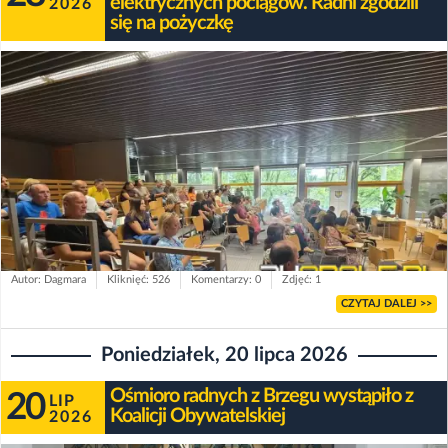
elektrycznych pociągów. Radni zgodzili
2026
się na pożyczkę
Autor: Dagmara
Kliknięć: 526
Komentarzy: 0
Zdjęć: 1
CZYTAJ DALEJ >>
Poniedziałek, 20 lipca 2026
Ośmioro radnych z Brzegu wystąpiło z
20
LIP
Koalicji Obywatelskiej
2026