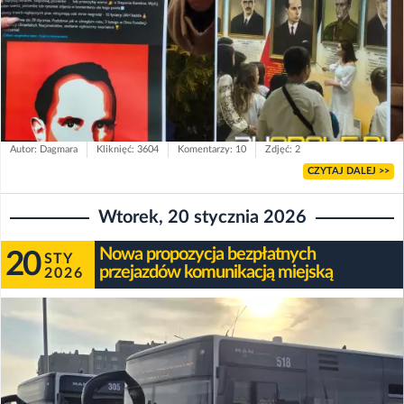
Autor: Dagmara
Kliknięć: 3604
Komentarzy: 10
Zdjęć: 2
CZYTAJ DALEJ >>
Wtorek, 20 stycznia 2026
Nowa propozycja bezpłatnych
20
STY
przejazdów komunikacją miejską
2026