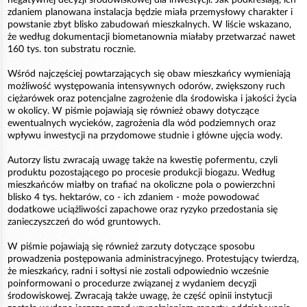
zdaniem planowana instalacja będzie miała przemysłowy charakter i
powstanie zbyt blisko zabudowań mieszkalnych. W liście wskazano,
że według dokumentacji biometanownia miałaby przetwarzać nawet
160 tys. ton substratu rocznie.
Wśród najczęściej powtarzających się obaw mieszkańcy wymieniają
możliwość występowania intensywnych odorów, zwiększony ruch
ciężarówek oraz potencjalne zagrożenie dla środowiska i jakości życia
w okolicy. W piśmie pojawiają się również obawy dotyczące
ewentualnych wycieków, zagrożenia dla wód podziemnych oraz
wpływu inwestycji na przydomowe studnie i główne ujęcia wody.
Autorzy listu zwracają uwagę także na kwestię pofermentu, czyli
produktu pozostającego po procesie produkcji biogazu. Według
mieszkańców miałby on trafiać na okoliczne pola o powierzchni
blisko 4 tys. hektarów, co - ich zdaniem - może powodować
dodatkowe uciążliwości zapachowe oraz ryzyko przedostania się
zanieczyszczeń do wód gruntowych.
W piśmie pojawiają się również zarzuty dotyczące sposobu
prowadzenia postępowania administracyjnego. Protestujący twierdzą,
że mieszkańcy, radni i sołtysi nie zostali odpowiednio wcześnie
poinformowani o procedurze związanej z wydaniem decyzji
środowiskowej. Zwracają także uwagę, że część opinii instytucji