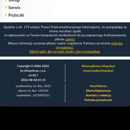
Usługi
»
Serwis
»
Pożyczki
Zgodnie z art. 173 ustawy Prawa Telekomunikacyjnego informujemy, że przeglądając tę
stronę wyrażasz zgodę
na zapisywanie na Twoim komputerze niezbędnych do jej poprawnego funkcjonowania
plików
cookie
.
Więcej informacji na temat plików cookie znajdziecie Państwo na stronie
polityka
prywatności
.
Kliknij tutaj, aby wyrazić zgodę i ukryć komunikat.
Copyright © 2006-2026
Strona główna 24opole.pl
by 24opole sp. z o.o.
www.hotele.24opole.pl
v4.30.7
2026-08-06 01:15
użytkownicy on-line: 3422
Panel Klienta
rekord on-line: 129224
Oferta Reklamowa
wyświetleń: 1673493551
Kontakt z redakcją
Polityka prywatności