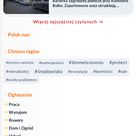
Barierka zagrodziła pobocze przy Kamionce
Bolko. Zaparkowane auta utrudniają
przejazd
Więcej najczęściej czytanych →
Polub nas!
Chmura tagów
#biometanownia
#protest
#strzelce-opolskie
#warmątowice
#środowisko
#oze
#mieszkańcy
#burmistrz
#inwestycje
#wody-podziemne
Ogłoszenia
»
Praca
»
Wynajem
»
Rowery
»
Dom i Ogród
»