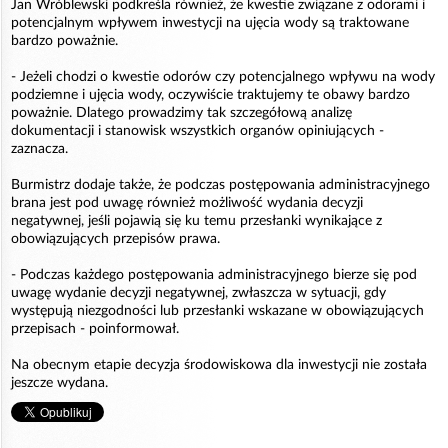
Jan Wróblewski podkreśla również, że kwestie związane z odorami i
potencjalnym wpływem inwestycji na ujęcia wody są traktowane
bardzo poważnie.
- Jeżeli chodzi o kwestie odorów czy potencjalnego wpływu na wody
podziemne i ujęcia wody, oczywiście traktujemy te obawy bardzo
poważnie. Dlatego prowadzimy tak szczegółową analizę
dokumentacji i stanowisk wszystkich organów opiniujących -
zaznacza.
Burmistrz dodaje także, że podczas postępowania administracyjnego
brana jest pod uwagę również możliwość wydania decyzji
negatywnej, jeśli pojawią się ku temu przesłanki wynikające z
obowiązujących przepisów prawa.
- Podczas każdego postępowania administracyjnego bierze się pod
uwagę wydanie decyzji negatywnej, zwłaszcza w sytuacji, gdy
występują niezgodności lub przesłanki wskazane w obowiązujących
przepisach - poinformował.
Na obecnym etapie decyzja środowiskowa dla inwestycji nie została
jeszcze wydana.