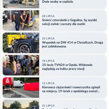
Dwie osoby w szpitalu
28 LIPCA
Śmierć czterolatki z Gogolina. Są wyniki
sekcji zwłok i zarzuty dla matki
25 LIPCA
Wypadek na DW 414 w Chrzelicach. Droga
jest zablokowana
18 LIPCA
25-lecie TVN24 w Opolu. Widzowie
zaglądają za kulisy pracy stacji
15 LIPCA
Kierowca ciężarówki i rowerzystka zginęli
na miejscu. 19-latek z opolskiego został
ranny
31 LIPCA