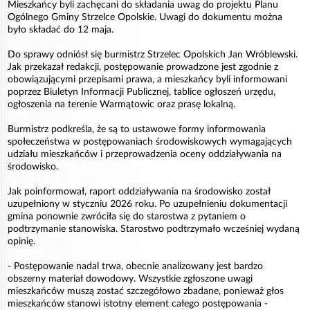
Mieszkańcy byli zachęcani do składania uwag do projektu Planu
Ogólnego Gminy Strzelce Opolskie. Uwagi do dokumentu można
było składać do 12 maja.
Do sprawy odniósł się burmistrz Strzelec Opolskich Jan Wróblewski.
Jak przekazał redakcji, postępowanie prowadzone jest zgodnie z
obowiązującymi przepisami prawa, a mieszkańcy byli informowani
poprzez Biuletyn Informacji Publicznej, tablice ogłoszeń urzędu,
ogłoszenia na terenie Warmątowic oraz prasę lokalną.
Burmistrz podkreśla, że są to ustawowe formy informowania
społeczeństwa w postępowaniach środowiskowych wymagających
udziału mieszkańców i przeprowadzenia oceny oddziaływania na
środowisko.
Jak poinformował, raport oddziaływania na środowisko został
uzupełniony w styczniu 2026 roku. Po uzupełnieniu dokumentacji
gmina ponownie zwróciła się do starostwa z pytaniem o
podtrzymanie stanowiska. Starostwo podtrzymało wcześniej wydaną
opinię.
- Postępowanie nadal trwa, obecnie analizowany jest bardzo
obszerny materiał dowodowy. Wszystkie zgłoszone uwagi
mieszkańców muszą zostać szczegółowo zbadane, ponieważ głos
mieszkańców stanowi istotny element całego postępowania -