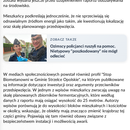
została wydana jeszcze przed uzupełnieniem raportu oddziaływania
na środowisko.
Mieszkańcy podkreślają jednocześnie, że nie sprzeciwiają się
odnawialnym źródłom energii jako takim, ale kwestionują lokalizację
oraz skalę planowanego przedsięwzięcia.
ZOBACZ TAKZE
Ozimscy policjanci ruszyli na pomoc.
Nietypowy "poszkodowany" nie mógł
odlecieć
W mediach społecznościowych powstał również profil "Stop
Biometanowni w Gminie Strzelce Opolskie", na którym publikowane
są informacje dotyczące inwestycji oraz argumenty przeciwników
przedsięwzięcia. W jednym z wpisów mieszkańcy zwracają uwagę na
skalę planowanych zbiorników fermentacyjnych, które według
danych z raportu mają osiągać wysokość do 25 metrów. Autorzy
wpisów porównują je do wysokości bloków mieszkalnych i kościołów
w okolicy, wskazując, że obiekty mają znacząco zmienić krajobraz tej
części gminy. Pojawiają się tam również obawy związane z
bezpieczeństwem instalacji i możliwością awarii.