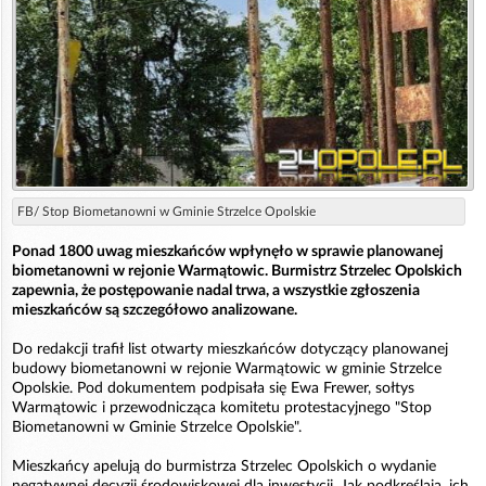
FB/ Stop Biometanowni w Gminie Strzelce Opolskie
Ponad 1800 uwag mieszkańców wpłynęło w sprawie planowanej
biometanowni w rejonie Warmątowic. Burmistrz Strzelec Opolskich
zapewnia, że postępowanie nadal trwa, a wszystkie zgłoszenia
mieszkańców są szczegółowo analizowane.
Do redakcji trafił list otwarty mieszkańców dotyczący planowanej
budowy biometanowni w rejonie Warmątowic w gminie Strzelce
Opolskie. Pod dokumentem podpisała się Ewa Frewer, sołtys
Warmątowic i przewodnicząca komitetu protestacyjnego "Stop
Biometanowni w Gminie Strzelce Opolskie".
Mieszkańcy apelują do burmistrza Strzelec Opolskich o wydanie
negatywnej decyzji środowiskowej dla inwestycji. Jak podkreślają, ich