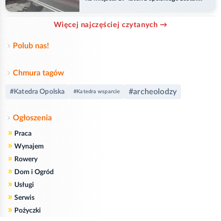
ranny
Więcej najczęściej czytanych →
Polub nas!
Chmura tagów
#archeolodzy
#Katedra Opolska
#Katedra wsparcie
Ogłoszenia
»
Praca
»
Wynajem
»
Rowery
»
Dom i Ogród
»
Usługi
»
Serwis
»
Pożyczki