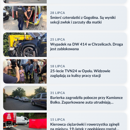
28 LIPCA
Śmierć czterolatki z Gogolina. Są wyniki
sekcji zwłok i zarzuty dla matki
25 LIPCA
Wypadek na DW 414 w Chrzelicach. Droga
jest zablokowana
18 LIPCA
25-lecie TVN24 w Opolu. Widzowie
zaglądają za kulisy pracy stacji
31 LIPCA
Barierka zagrodziła pobocze przy Kamionce
Bolko. Zaparkowane auta utrudniają
przejazd
15 LIPCA
Kierowca ciężarówki i rowerzystka zginęli
na miejscu. 19-latek z opolskiego został