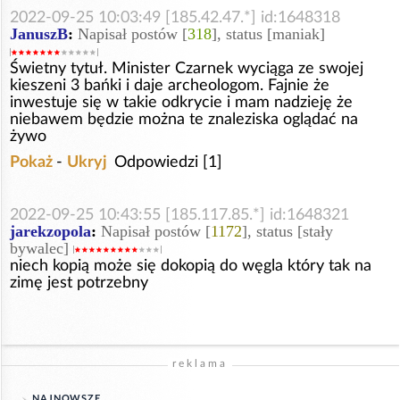
2022-09-25 10:03:49 [185.42.47.*] id:1648318
JanuszB
:
Napisał postów [
318
], status [maniak]
Świetny tytuł. Minister Czarnek wyciąga ze swojej
kieszeni 3 bańki i daje archeologom. Fajnie że
inwestuje się w takie odkrycie i mam nadzieję że
niebawem będzie można te znaleziska oglądać na
żywo
Pokaż
-
Ukryj
Odpowiedzi [1]
2022-09-25 10:43:55 [185.117.85.*] id:1648321
jarekzopola
:
Napisał postów [
1172
], status [stały
bywalec]
niech kopią może się dokopią do węgla który tak na
zimę jest potrzebny
reklama
NAJNOWSZE