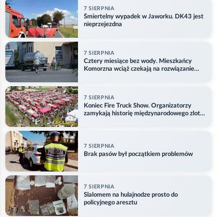
7 SIERPNIA
Śmiertelny wypadek w Jaworku. DK43 jest
nieprzejezdna
7 SIERPNIA
Cztery miesiące bez wody. Mieszkańcy
Komorzna wciąż czekają na rozwiązanie
problemu
7 SIERPNIA
Koniec Fire Truck Show. Organizatorzy
zamykają historię międzynarodowego zlotu
w Główczycach
7 SIERPNIA
Brak pasów był początkiem problemów
7 SIERPNIA
Slalomem na hulajnodze prosto do
policyjnego aresztu