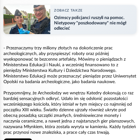
ZOBACZ TAKZE
Ozimscy policjanci ruszyli na pomoc.
Nietypowy "poszkodowany" nie mógł
odlecieć
- Przeznaczymy trzy miliony złotych na dokończenie prac
archeologicznych, aby przyspieszyć roboty oraz później
wyeksponować te bezcenne artefakty. Mówimy o pieniądzach z
Ministerstwa Edukacji i Nauki, a wcześniej finansowano to z
pieniędzy Ministerstwa Kultury i Dziedzictwa Narodowego.
Ministerstwo Edukacji może przeznaczyć pieniądze przez Uniwersytet
Opolski na badania archeologiczne, jako badania naukowe.
Przypomnijmy, że Archeolodzy we wnętrzu Katedry dokonują co raz
bardziej sensacyjnych odkryć. Udało im się odsłonić pozostałości
wcześniejszego kościoła, który istniał w tym miejscy co najmniej od
początku XIII wieku. Światło dzienne ujrzały również ukryte pod
obecną posadzką szczątki zmarłych, średniowieczne monety i
naczynia ceramiczne, a nawet jedna z najstarszych gier planszowych,
nazywana Młynkiem, która została wyryta w kamieniu. Każdy tydzień
prac przynosi nowe znaleziska, a prace cały czas trwają.