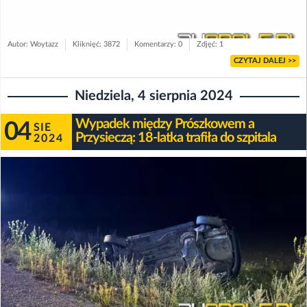
Autor: Woytazz
Kliknięć: 3872
Komentarzy: 0
Zdjęć: 1
CZYTAJ DALEJ >>
Niedziela, 4 sierpnia 2024
Wypadek między Prószkowem a
04
SIE
Przysieczą: 18-latka trafiła do szpitala
2024