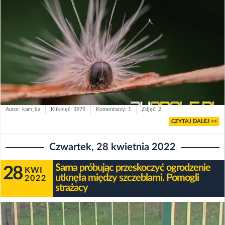
Autor: kam_ila
Kliknięć: 3979
Komentarzy: 1
Zdjęć: 2
CZYTAJ DALEJ >>
Czwartek, 28 kwietnia 2022
Sarna próbując przeskoczyć ogrodzenie
28
KWI
utknęła między szczeblami. Pomogli
2022
strażacy