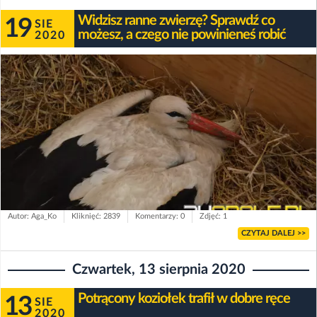
Widzisz ranne zwierzę? Sprawdź co
19
SIE
możesz, a czego nie powinieneś robić
2020
Autor: Aga_Ko
Kliknięć: 2839
Komentarzy: 0
Zdjęć: 1
CZYTAJ DALEJ >>
Czwartek, 13 sierpnia 2020
Potrącony koziołek trafił w dobre ręce
13
SIE
2020