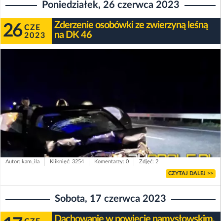
Poniedziałek, 26 czerwca 2023
Zderzenie osobówki ze zwierzyną leśną
26
CZE
na DK 46
2023
Autor: kam_ila
Kliknięć: 3254
Komentarzy: 0
Zdjęć: 2
CZYTAJ DALEJ >>
Sobota, 17 czerwca 2023
Dachowanie w powiecie namysłowskim.