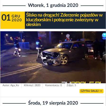
Wtorek, 1 grudnia 2020
Ślisko na drogach! Zderzenie pojazdów w
01
GRU
kluczborskim i potrącenie zwierzyny w
2020
oleskim
Autor: Aga_Ko
Kliknięć: 2820
Komentarzy: 0
Zdjęć: 5
CZYTAJ DALEJ >>
Środa, 19 sierpnia 2020