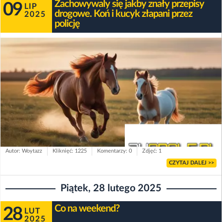
Zachowywaly się jakby znały przepisy
09
LIP
drogowe. Koń i kucyk złapani przez
2025
policję
Autor: Woytazz
Kliknięć: 1225
Komentarzy: 0
Zdjęć: 1
CZYTAJ DALEJ >>
Piątek, 28 lutego 2025
Co na weekend?
28
LUT
2025