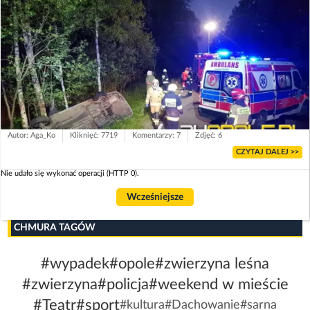
Autor: Aga_Ko
Kliknięć: 7719
Komentarzy: 7
Zdjęć: 6
CZYTAJ DALEJ >>
Nie udało się wykonać operacji (HTTP 0).
Wcześniejsze
CHMURA TAGÓW
#wypadek
#opole
#zwierzyna leśna
#zwierzyna
#policja
#weekend w mieście
#Teatr
#sport
#kultura
#Dachowanie
#sarna