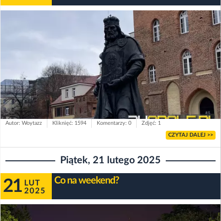
Autor: Woytazz
Kliknięć: 1594
Komentarzy: 0
Zdjęć: 1
CZYTAJ DALEJ >>
Piątek, 21 lutego 2025
Co na weekend?
21
LUT
2025