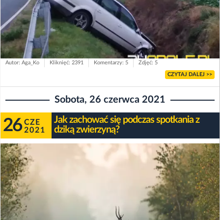
Autor: Aga_Ko
Kliknięć: 2391
Komentarzy: 5
Zdjęć: 5
CZYTAJ DALEJ >>
Sobota, 26 czerwca 2021
Jak zachować się podczas spotkania z
26
CZE
dziką zwierzyną?
2021