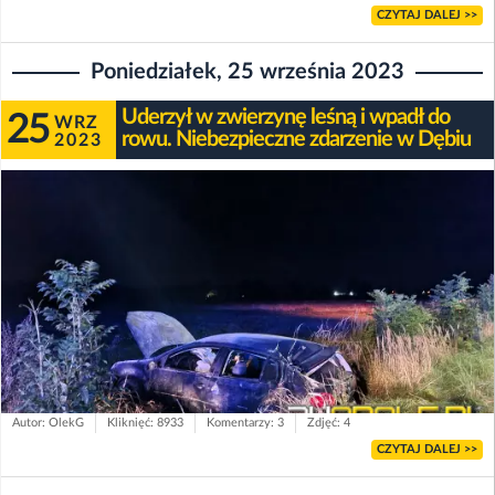
CZYTAJ DALEJ >>
Poniedziałek, 25 września 2023
Uderzył w zwierzynę leśną i wpadł do
25
WRZ
rowu. Niebezpieczne zdarzenie w Dębiu
2023
Autor: OlekG
Kliknięć: 8933
Komentarzy: 3
Zdjęć: 4
CZYTAJ DALEJ >>