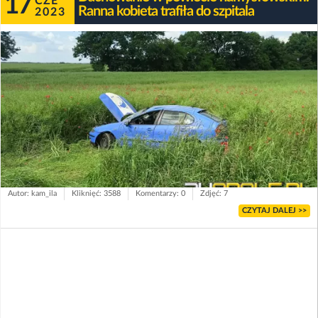
17
CZE
Ranna kobieta trafiła do szpitala
2023
Autor: kam_ila
Kliknięć: 3588
Komentarzy: 0
Zdjęć: 7
CZYTAJ DALEJ >>