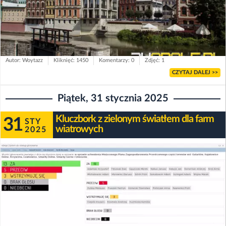
Autor: Woytazz
Kliknięć: 1450
Komentarzy: 0
Zdjęć: 1
CZYTAJ DALEJ >>
Piątek, 31 stycznia 2025
Kluczbork z zielonym światłem dla farm
31
STY
wiatrowych
2025