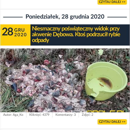
CZYTAJ DALEJ >>
Poniedziałek, 28 grudnia 2020
Niesmaczny poświąteczny widok przy
28
GRU
akwenie Dębowa. Ktoś podrzucił rybie
2020
odpady
Autor: Aga_Ko
Kliknięć: 4379
Komentarzy: 3
Zdjęć: 2
CZYTAJ DALEJ >>