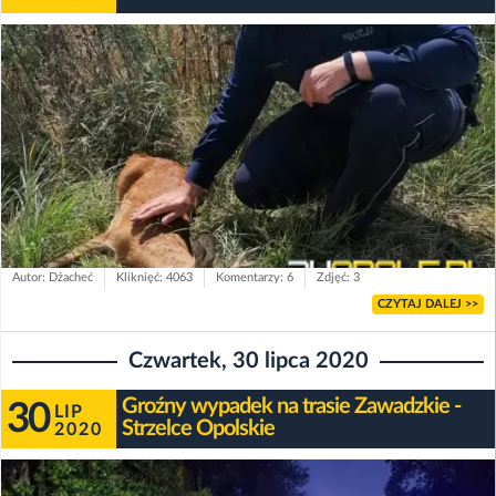
Autor: Dżacheć
Kliknięć: 4063
Komentarzy: 6
Zdjęć: 3
CZYTAJ DALEJ >>
Czwartek, 30 lipca 2020
Groźny wypadek na trasie Zawadzkie -
30
LIP
Strzelce Opolskie
2020