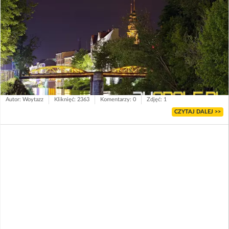
Autor: Woytazz
Kliknięć: 2363
Komentarzy: 0
Zdjęć: 1
CZYTAJ DALEJ >>