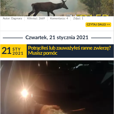
Autor: Dagmara
Kliknięć: 2669
Komentarzy: 4
Zdjęć: 1
CZYTAJ DALEJ >>
Czwartek, 21 stycznia 2021
Potrąciłeś lub zauważyłeś ranne zwierzę?
21
STY
Musisz pomóc
2021