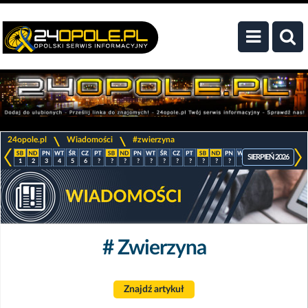
>
>
24opole.pl
Wiadomości
#zwierzyna
SIERPIEŃ 2026
1
2
3
4
5
6
?
?
?
?
?
?
?
?
?
?
?
?
?
?
?
?
# Zwierzyna
Znajdź artykuł