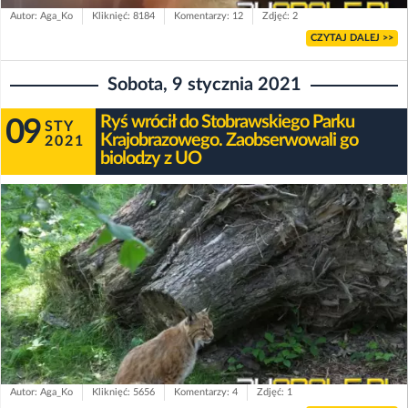
Autor: Aga_Ko
Kliknięć: 8184
Komentarzy: 12
Zdjęć: 2
CZYTAJ DALEJ >>
Sobota, 9 stycznia 2021
Ryś wrócił do Stobrawskiego Parku
09
STY
Krajobrazowego. Zaobserwowali go
2021
biolodzy z UO
Autor: Aga_Ko
Kliknięć: 5656
Komentarzy: 4
Zdjęć: 1