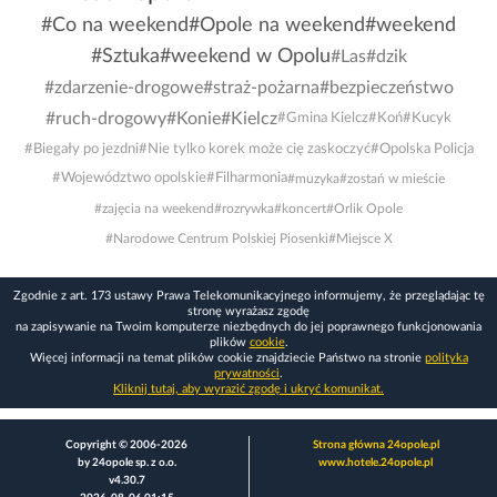
#Co na weekend
#Opole na weekend
#weekend
#Sztuka
#weekend w Opolu
#Las
#dzik
#zdarzenie-drogowe
#straż-pożarna
#bezpieczeństwo
#ruch-drogowy
#Konie
#Kielcz
#Gmina Kielcz
#Koń
#Kucyk
#Biegały po jezdni
#Nie tylko korek może cię zaskoczyć
#Opolska Policja
#Województwo opolskie
#Filharmonia
#muzyka
#zostań w mieście
#zajęcia na weekend
#rozrywka
#koncert
#Orlik Opole
#Narodowe Centrum Polskiej Piosenki
#Miejsce X
Zgodnie z art. 173 ustawy Prawa Telekomunikacyjnego informujemy, że przeglądając tę
stronę wyrażasz zgodę
na zapisywanie na Twoim komputerze niezbędnych do jej poprawnego funkcjonowania
plików
cookie
.
Więcej informacji na temat plików cookie znajdziecie Państwo na stronie
polityka
prywatności
.
Kliknij tutaj, aby wyrazić zgodę i ukryć komunikat.
Copyright © 2006-2026
Strona główna 24opole.pl
by 24opole sp. z o.o.
www.hotele.24opole.pl
v4.30.7