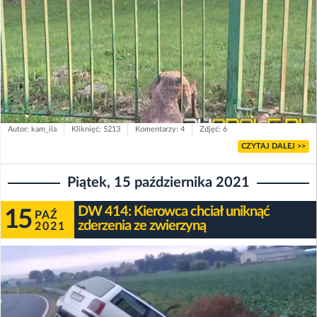
Autor: kam_ila
Kliknięć: 5213
Komentarzy: 4
Zdjęć: 6
CZYTAJ DALEJ >>
Piątek, 15 października 2021
DW 414: Kierowca chciał uniknąć
15
PAŹ
zderzenia ze zwierzyną
2021