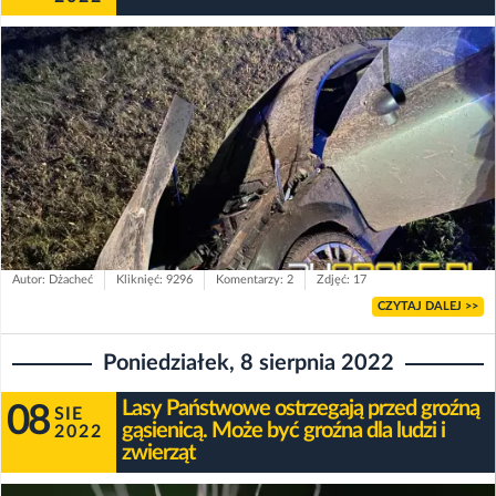
Autor: Dżacheć
Kliknięć: 9296
Komentarzy: 2
Zdjęć: 17
CZYTAJ DALEJ >>
Poniedziałek, 8 sierpnia 2022
Lasy Państwowe ostrzegają przed groźną
08
SIE
gąsienicą. Może być groźna dla ludzi i
2022
zwierząt