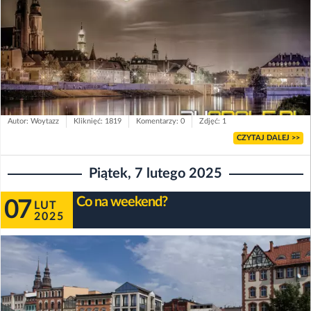
Autor: Woytazz
Kliknięć: 1819
Komentarzy: 0
Zdjęć: 1
CZYTAJ DALEJ >>
Piątek, 7 lutego 2025
Co na weekend?
07
LUT
2025