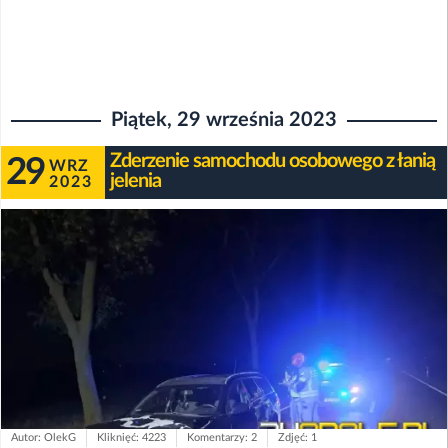
Piątek, 29 września 2023
Zderzenie samochodu osobowego z łanią
29
WRZ
jelenia
2023
Autor: OlekG
Kliknięć: 4223
Komentarzy: 2
Zdjęć: 1