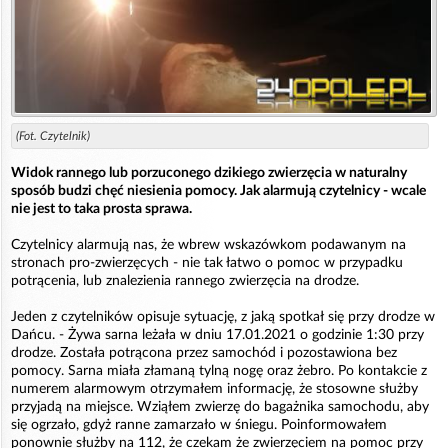
(Fot. Czytelnik)
Widok rannego lub porzuconego dzikiego zwierzęcia w naturalny
sposób budzi chęć niesienia pomocy. Jak alarmują czytelnicy - wcale
nie jest to taka prosta sprawa.
Czytelnicy alarmują nas, że wbrew wskazówkom podawanym na
stronach pro-zwierzęcych - nie tak łatwo o pomoc w przypadku
potrącenia, lub znalezienia rannego zwierzęcia na drodze.
Jeden z czytelników opisuje sytuację, z jaką spotkał się przy drodze w
Dańcu. - Żywa sarna leżała w dniu 17.01.2021 o godzinie 1:30 przy
drodze. Została potrącona przez samochód i pozostawiona bez
pomocy. Sarna miała złamaną tylną nogę oraz żebro. Po kontakcie z
numerem alarmowym otrzymałem informację, że stosowne służby
przyjadą na miejsce. Wziąłem zwierzę do bagażnika samochodu, aby
się ogrzało, gdyż ranne zamarzało w śniegu. Poinformowałem
ponownie służby na 112, że czekam że zwierzęciem na pomoc przy