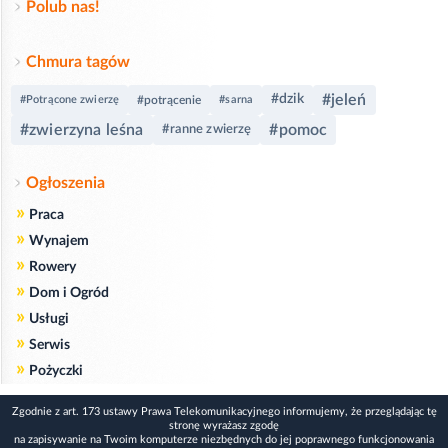
Polub nas!
Chmura tagów
#jeleń
#dzik
#Potrącone zwierzę
#potrącenie
#sarna
#zwierzyna leśna
#pomoc
#ranne zwierzę
Ogłoszenia
»
Praca
»
Wynajem
»
Rowery
»
Dom i Ogród
»
Usługi
»
Serwis
»
Pożyczki
Zgodnie z art. 173 ustawy Prawa Telekomunikacyjnego informujemy, że przeglądając tę
stronę wyrażasz zgodę
na zapisywanie na Twoim komputerze niezbędnych do jej poprawnego funkcjonowania