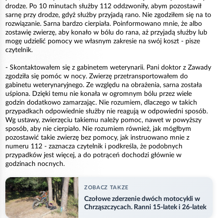
drodze. Po 10 minutach służby 112 oddzwoniły, abym pozostawił
sarnę przy drodze, gdyż służby przyjadą rano. Nie zgodziłem się na to
rozwiązanie. Sarna bardzo cierpiała. Poinformowano mnie, że albo
zostawię zwierzę, aby konało w bólu do rana, aż przyjadą służby lub
mogę udzielić pomocy we własnym zakresie na swój koszt - pisze
czytelnik.
- Skontaktowałem się z gabinetem weterynarii. Pani doktor z Zawady
zgodziła się pomóc w nocy. Zwierzę przetransportowałem do
gabinetu weterynaryjnego. Ze względu na obrażenia, sarna została
uśpiona. Dzięki temu nie konała w ogromnym bólu przez wiele
godzin dodatkowo zamarzając. Nie rozumiem, dlaczego w takich
przypadkach odpowiednie służby nie reagują w odpowiedni sposób.
Wg ustawy, zwierzęciu takiemu należy pomoc, nawet w powyższy
sposób, aby nie cierpiało. Nie rozumiem również, jak mógłbym
pozostawić takie zwierzę bez pomocy, jak instruowano mnie z
numeru 112 - zaznacza czytelnik i podkreśla, że podobnych
przypadków jest więcej, a do potrąceń dochodzi głównie w
godzinach nocnych.
ZOBACZ TAKZE
Czołowe zderzenie dwóch motocykli w
Chrząszczycach. Ranni 15-latek i 26-latek