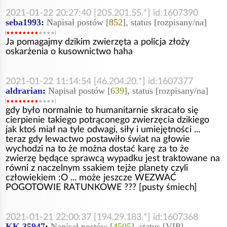
2021-01-22 20:27:40 [205.201.55.*] id:1607390
seba1993
:
Napisał postów [
852
], status [rozpisany/na]
Ja pomagajmy dzikim zwierzęta a policja złoży
oskarżenia o kusownictwo haha
2021-01-22 11:14:54 [46.204.20.*] id:1607377
aldrarian
:
Napisał postów [
639
], status [rozpisany/na]
gdy było normalnie to humanitarnie skracało się
cierpienie takiego potrąconego zwierzęcia dzikiego
jak ktoś miał na tyle odwagi, siły i umiejętności ...
teraz gdy lewactwo postawiło świat na głowie
wychodzi na to że można dostać karę za to że
zwierzę będące sprawcą wypadku jest traktowane na
równi z naczelnym ssakiem tejże planety czyli
człowiekiem :O ... może jeszcze WEZWAĆ
POGOTOWIE RATUNKOWE ??? [pusty śmiech]
2021-01-21 22:00:37 [194.29.183.*] id:1607368
KK 35947
:
Napisał postów [
4505
], status [VIP]