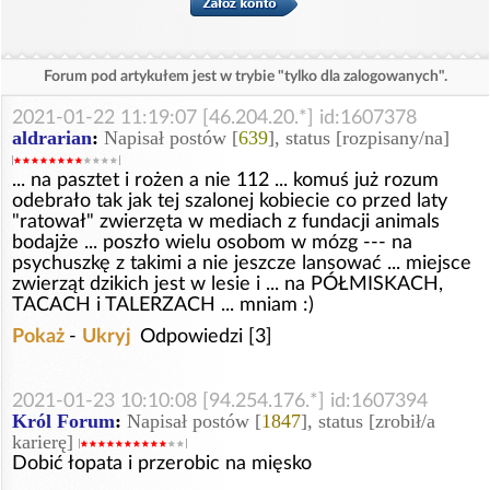
Forum pod artykułem jest w trybie "tylko dla zalogowanych".
2021-01-22 11:19:07 [46.204.20.*] id:1607378
aldrarian
:
Napisał postów [
639
], status [rozpisany/na]
... na pasztet i rożen a nie 112 ... komuś już rozum
odebrało tak jak tej szalonej kobiecie co przed laty
"ratował" zwierzęta w mediach z fundacji animals
bodajże ... poszło wielu osobom w mózg --- na
psychuszkę z takimi a nie jeszcze lansować ... miejsce
zwierząt dzikich jest w lesie i ... na PÓŁMISKACH,
TACACH i TALERZACH ... mniam :)
Pokaż
-
Ukryj
Odpowiedzi [3]
2021-01-23 10:10:08 [94.254.176.*] id:1607394
Król Forum
:
Napisał postów [
1847
], status [zrobił/a
karierę]
Dobić łopata i przerobic na mięsko