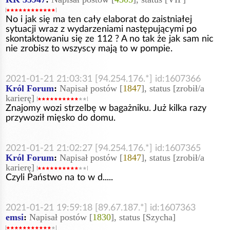
No i jak się ma ten cały elaborat do zaistniałej
sytuacji wraz z wydarzeniami następującymi po
skontaktowaniu się ze 112 ? A no tak że jak sam nic
nie zrobisz to wszyscy mają to w pompie.
2021-01-21 21:03:31 [94.254.176.*] id:1607366
Król Forum
:
Napisał postów [
1847
], status [zrobił/a
karierę]
Znajomy wozi strzelbę w bagażniku. Już kilka razy
przywoził mięsko do domu.
2021-01-21 21:02:27 [94.254.176.*] id:1607365
Król Forum
:
Napisał postów [
1847
], status [zrobił/a
karierę]
Czyli Państwo na to w d.....
2021-01-21 19:59:18 [89.67.187.*] id:1607363
emsi
:
Napisał postów [
1830
], status [Szycha]