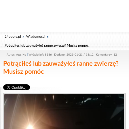
24opole.pl
Wiadomości
Potrąciłeś lub zauważyłeś ranne zwierzę? Musisz pomóc
Autor: Aga_Ko
Wyświetleń: 8186
Dodano: 2021-01-21 / 18:12
Komentarzy: 12
Potrąciłeś lub zauważyłeś ranne zwierzę?
Musisz pomóc