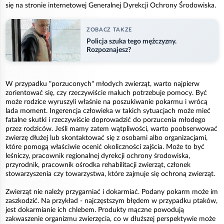
się na stronie internetowej Generalnej Dyrekcji Ochrony Środowiska.
ZOBACZ TAKZE
Policja szuka tego mężczyzny.
Rozpoznajesz?
W przypadku "porzuconych" młodych zwierząt, warto najpierw
zorientować się, czy rzeczywiście maluch potrzebuje pomocy. Być
może rodzice wyruszyli właśnie na poszukiwanie pokarmu i wrócą
lada moment. Ingerencja człowieka w takich sytuacjach może mieć
fatalne skutki i rzeczywiście doprowadzić do porzucenia młodego
przez rodziców. Jeśli mamy zatem wątpliwości, warto poobserwować
zwierzę dłużej lub skontaktować się z osobami albo organizacjami,
które pomogą właściwie ocenić okoliczności zajścia. Może to być
leśniczy, pracownik regionalnej dyrekcji ochrony środowiska,
przyrodnik, pracownik ośrodka rehabilitacji zwierząt, członek
stowarzyszenia czy towarzystwa, które zajmuje się ochroną zwierząt.
Zwierząt nie należy przygarniać i dokarmiać. Podany pokarm może im
zaszkodzić. Na przykład - najczęstszym błędem w przypadku ptaków,
jest dokarmianie ich chlebem. Produkty mączne powodują
zakwaszenie organizmu zwierzęcia, co w dłuższej perspektywie może