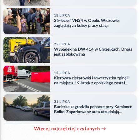
18 LIPCA
25-lecie TVN24 w Opolu. Widzowie
zaglądają za kulisy pracy stacji
25 LIPCA
Wypadek na DW 414 w Chrzelicach. Droga
jest zablokowana
15 LIPCA
Kierowca ciężarówki i rowerzystka zginęli
na miejscu. 19-latek z opolskiego został
ranny
31 LIPCA
Barierka zagrodziła pobocze przy Kamionce
Bolko. Zaparkowane auta utrudniają
przejazd
Więcej najczęściej czytanych →