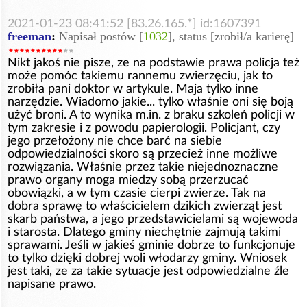
2021-01-23 08:41:52 [83.26.165.*] id:1607391
freeman
:
Napisał postów [
1032
], status [zrobił/a karierę]
Nikt jakoś nie pisze, ze na podstawie prawa policja też
może pomóc takiemu rannemu zwierzęciu, jak to
zrobiła pani doktor w artykule. Maja tylko inne
narzędzie. Wiadomo jakie... tylko właśnie oni się boją
użyć broni. A to wynika m.in. z braku szkoleń policji w
tym zakresie i z powodu papierologii. Policjant, czy
jego przełożony nie chce barć na siebie
odpowiedzialności skoro są przecież inne możliwe
rozwiązania. Właśnie przez takie niejednoznaczne
prawo organy moga miedzy sobą przerzucać
obowiązki, a w tym czasie cierpi zwierze. Tak na
dobra sprawę to właścicielem dzikich zwierząt jest
skarb państwa, a jego przedstawicielami są wojewoda
i starosta. Dlatego gminy niechętnie zajmują takimi
sprawami. Jeśli w jakieś gminie dobrze to funkcjonuje
to tylko dzięki dobrej woli włodarzy gminy. Wniosek
jest taki, ze za takie sytuacje jest odpowiedzialne źle
napisane prawo.