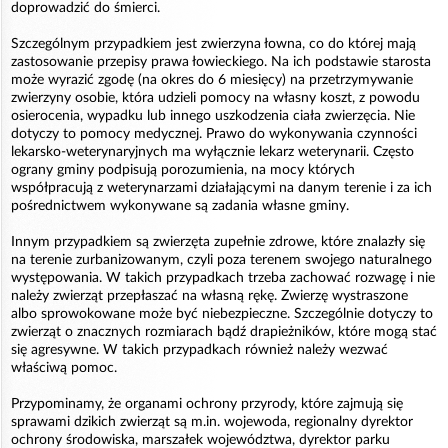
doprowadzić do śmierci.
Szczególnym przypadkiem jest zwierzyna łowna, co do której mają
zastosowanie przepisy prawa łowieckiego. Na ich podstawie starosta
może wyrazić zgodę (na okres do 6 miesięcy) na przetrzymywanie
zwierzyny osobie, która udzieli pomocy na własny koszt, z powodu
osierocenia, wypadku lub innego uszkodzenia ciała zwierzęcia. Nie
dotyczy to pomocy medycznej. Prawo do wykonywania czynności
lekarsko-weterynaryjnych ma wyłącznie lekarz weterynarii. Często
ograny gminy podpisują porozumienia, na mocy których
współpracują z weterynarzami działającymi na danym terenie i za ich
pośrednictwem wykonywane są zadania własne gminy.
Innym przypadkiem są zwierzęta zupełnie zdrowe, które znalazły się
na terenie zurbanizowanym, czyli poza terenem swojego naturalnego
występowania. W takich przypadkach trzeba zachować rozwagę i nie
należy zwierząt przepłaszać na własną rękę. Zwierzę wystraszone
albo sprowokowane może być niebezpieczne. Szczególnie dotyczy to
zwierząt o znacznych rozmiarach bądź drapieżników, które mogą stać
się agresywne. W takich przypadkach również należy wezwać
właściwą pomoc.
Przypominamy, że organami ochrony przyrody, które zajmują się
sprawami dzikich zwierząt są m.in. wojewoda, regionalny dyrektor
ochrony środowiska, marszałek województwa, dyrektor parku