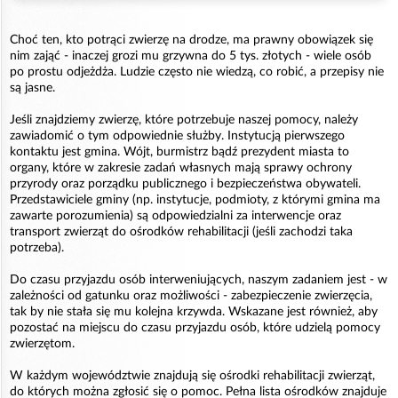
Choć ten, kto potrąci zwierzę na drodze, ma prawny obowiązek się
nim zająć - inaczej grozi mu grzywna do 5 tys. złotych - wiele osób
po prostu odjeżdża. Ludzie często nie wiedzą, co robić, a przepisy nie
są jasne.
Jeśli znajdziemy zwierzę, które potrzebuje naszej pomocy, należy
zawiadomić o tym odpowiednie służby. Instytucją pierwszego
kontaktu jest gmina. Wójt, burmistrz bądź prezydent miasta to
organy, które w zakresie zadań własnych mają sprawy ochrony
przyrody oraz porządku publicznego i bezpieczeństwa obywateli.
Przedstawiciele gminy (np. instytucje, podmioty, z którymi gmina ma
zawarte porozumienia) są odpowiedzialni za interwencje oraz
transport zwierząt do ośrodków rehabilitacji (jeśli zachodzi taka
potrzeba).
Do czasu przyjazdu osób interweniujących, naszym zadaniem jest - w
zależności od gatunku oraz możliwości - zabezpieczenie zwierzęcia,
tak by nie stała się mu kolejna krzywda. Wskazane jest również, aby
pozostać na miejscu do czasu przyjazdu osób, które udzielą pomocy
zwierzętom.
W każdym województwie znajdują się ośrodki rehabilitacji zwierząt,
do których można zgłosić się o pomoc. Pełna lista ośrodków znajduje