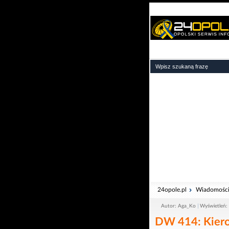
24opole.pl
Wiadomośc
Autor: Aga_Ko
Wyświetleń:
DW 414: Kiero