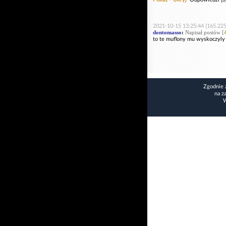
2021-10-15 13:25:44 [165.225
dontomasso
:
Napisał postów [
to te muflony mu wyskoczyly
Zgodnie 
na z
W