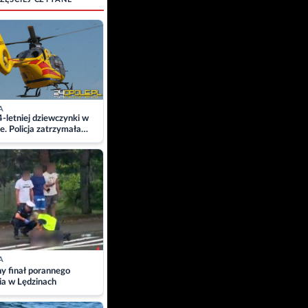
A
4-letniej dziewczynki w
e. Policja zatrzymała
A
ny finał porannego
ia w Lędzinach