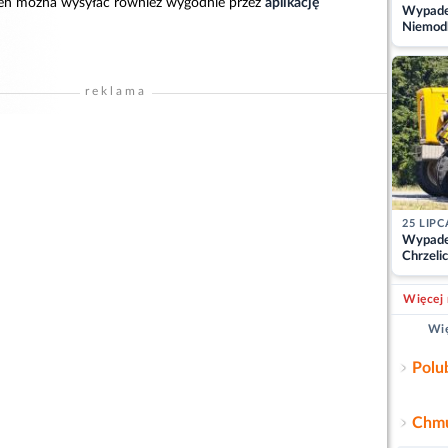
rzeń można wysyłać również wygodnie przez
aplikację
Wypadek
Niemodl
osoby w
reklama
25 LIPC
Wypade
Chrzelic
zablok
Więcej 
Wię
Polu
Chmu