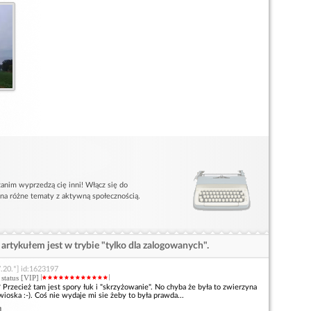
anim wyprzedzą cię inni! Włącz się do
 na różne tematy z aktywną społecznością.
artykułem jest w trybie "tylko dla zalogowanych".
.20.*] id:1623197
, status [VIP]
Przecież tam jest spory łuk i "skrzyżowanie". No chyba że była to zwierzyna
ioska :-). Coś nie wydaje mi sie żeby to była prawda...
]