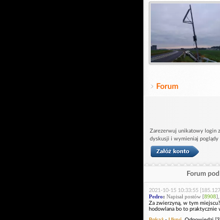
Forum
Zarezerwuj unikatowy login z
dyskusji i wymieniaj poglądy
Forum pod 
2021-10-15 10:33:55 [185.127
Pedro
:
Napisał postów [
8908
]
Za zwierzyną, w tym miejscu? 
hodowlana bo to praktycznie w
Pokaż
-
Ukryj
Odpowiedzi [3