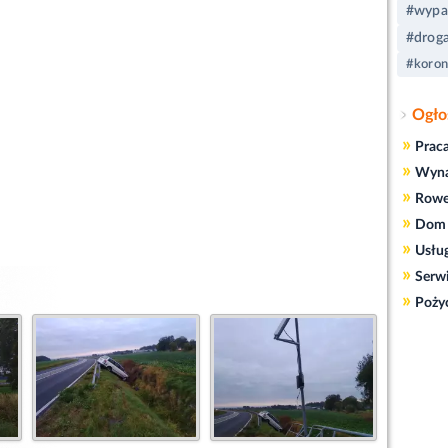
#wypa
#drog
#koron
Ogło
»
Prac
»
Wyn
»
Rowe
»
Dom 
»
Usłu
»
Serw
»
Poży