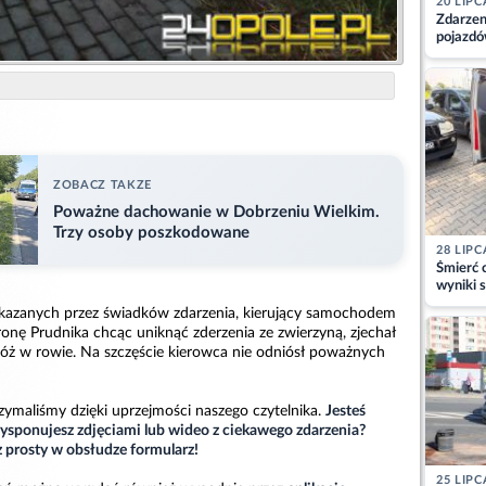
20 LIPC
Zdarzen
pojazdó
z kiero
kajdank
ZOBACZ TAKZE
Poważne dachowanie w Dobrzeniu Wielkim.
Trzy osoby poszkodowane
28 LIPC
Śmierć c
wyniki s
matki
ekazanych przez świadków zdarzenia, kierujący samochodem
nę Prudnika chcąc uniknąć zderzenia ze zwierzyną, zjechał
dróż w rowie. Na szczęście kierowca nie odniósł poważnych
rzymaliśmy dzięki uprzejmości naszego czytelnika.
Jesteś
sponujesz zdjęciami lub wideo z ciekawego zdarzenia?
z prosty w obsłudze formularz!
25 LIPC