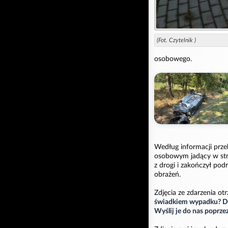
(Fot. Czytelnik )
osobowego.
Według informacji prz
osobowym jadący w stro
z drogi i zakończył po
obrażeń.
Zdjęcia ze zdarzenia ot
świadkiem wypadku? Dy
Wyślij je do nas poprze