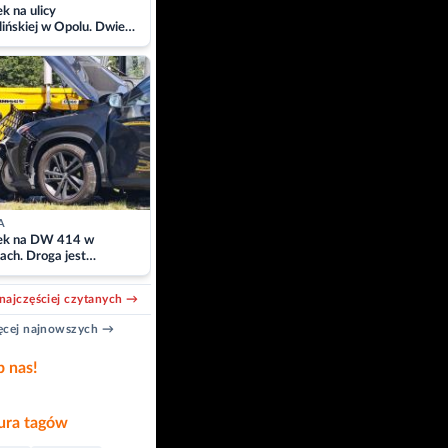
 na ulicy
ińskiej w Opolu. Dwie
 szpitalu
A
k na DW 414 w
ach. Droga jest
owana
najczęściej czytanych →
cej najnowszych →
b nas!
ra tagów