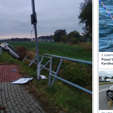
2 SIERP
Ponad 1
Karolin
przez Ba
Aktuali