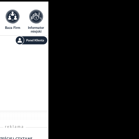
Baza Firm
Informator
miejski
reklama
ZĘŚCIEJ CZYTANE