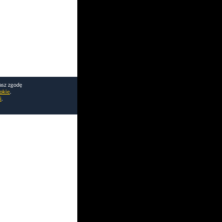
asz zgodę
okie
.
i
.