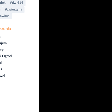
dek
#dw 414
a
#zwierzyna
awirus
szenia
a
ajem
ry
i Ogród
gi
is
czki