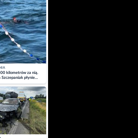
NIA
00 kilometrów za nią.
a Szczepaniak płynie
łtyk dla Piotra.
zacja