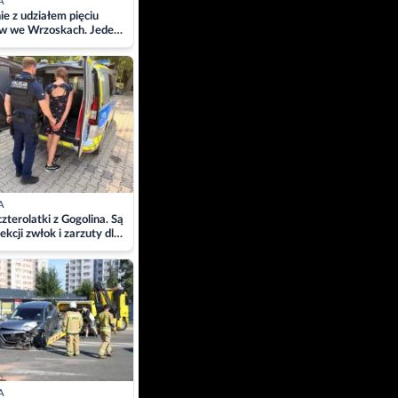
A
ie z udziałem pięciu
w we Wrzoskach. Jeden
wców zabrany w
ach
A
zterolatki z Gogolina. Są
ekcji zwłok i zarzuty dla
A