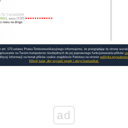
.73.*] id:1623209
4866
], status [VIP]
 z rowu na droge
z art. 173 ustawy Prawa Telekomunikacyjnego informujemy, że przeglądając tę stronę wyraż
apisywanie na Twoim komputerze niezbędnych do jej poprawnego funkcjonowania plików
co
ięcej informacji na temat plików cookie znajdziecie Państwo na stronie
polityka prywatnośc
Kliknij tutaj, aby wyrazić zgodę i ukryć komunikat.
ad