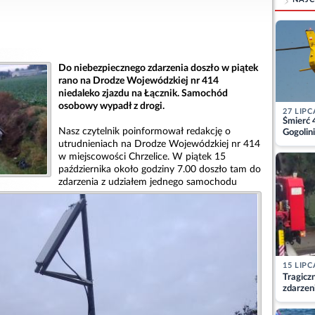
Do niebezpiecznego zdarzenia doszło w piątek
rano na Drodze Wojewódzkiej nr 414
niedaleko zjazdu na Łącznik. Samochód
osobowy wypadł z drogi.
27 LIPC
Śmierć 
Nasz czytelnik poinformował redakcję o
Gogolini
matkę
utrudnieniach na Drodze Wojewódzkiej nr 414
w miejscowości Chrzelice. W piątek 15
października około godziny 7.00 doszło tam do
zdarzenia z udziałem jednego samochodu
15 LIPC
Tragicz
zdarzen