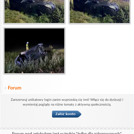
Forum
Zarezerwuj unikatowy login zanim wyprzedzą cię inni! Włącz się do dyskusji i
wymieniaj poglądy na różne tematy z aktywną społecznością.
Forum pod artykułem jest w trybie "tylko dla zalogowanych".