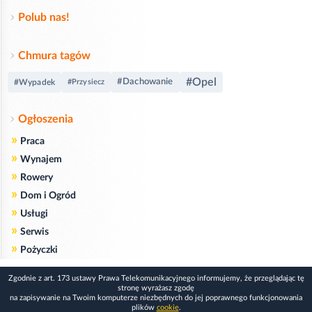
Polub nas!
Chmura tagów
#Opel
#Dachowanie
#Wypadek
#Przysiecz
Ogłoszenia
»
Praca
»
Wynajem
»
Rowery
»
Dom i Ogród
»
Usługi
»
Serwis
»
Pożyczki
Zgodnie z art. 173 ustawy Prawa Telekomunikacyjnego informujemy, że przeglądając tę
stronę wyrażasz zgodę
na zapisywanie na Twoim komputerze niezbędnych do jej poprawnego funkcjonowania
plików
cookie
.