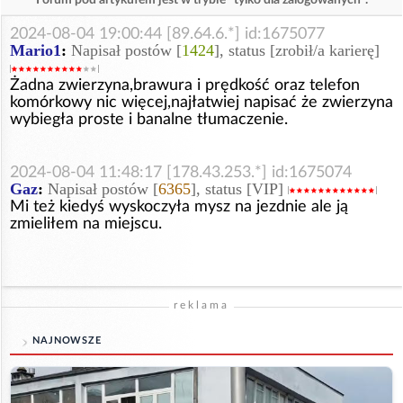
2024-08-04 19:00:44 [89.64.6.*] id:1675077
Mario1
:
Napisał postów [
1424
], status [zrobił/a karierę]
Żadna zwierzyna,brawura i prędkość oraz telefon
komórkowy nic więcej,najłatwiej napisać że zwierzyna
wybiegła proste i banalne tłumaczenie.
2024-08-04 11:48:17 [178.43.253.*] id:1675074
Gaz
:
Napisał postów [
6365
], status [VIP]
Mi też kiedyś wyskoczyła mysz na jezdnie ale ją
zmieliłem na miejscu.
reklama
NAJNOWSZE