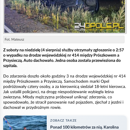
Fot. Mateusz
Z soboty na niedzielę (4 sierpnia) służby otrzymały zgłoszenie o 2:57
o wypadku na drodze wojewódzkiej nr 414 między Prószkowem a
Przysieczą. Auto dachowało. Jedna osoba została przewieziona do
szpitala.
Do zdarzenia doszło około godziny 3 na drodze wojewódzkiej nr 414
między Prószkowem a Przysieczą. Samochodem marki Opel
podróżowały cztery osoby, a za kierownicą siedział 18-letni kierowca.
Jak ustalili policjanci, na drogę niespodziewanie wybiegła leśna
zwierzyna. Młody mężczyzna próbował uniknąć zderzenia, co
spowodowało, że stracił panowanie nad pojazdem, zjechał z jezdni i
dachował w przydrożnym rowie.
ZOBACZ TAKZE
Ponad 100 kilometrów za nią. Karolina