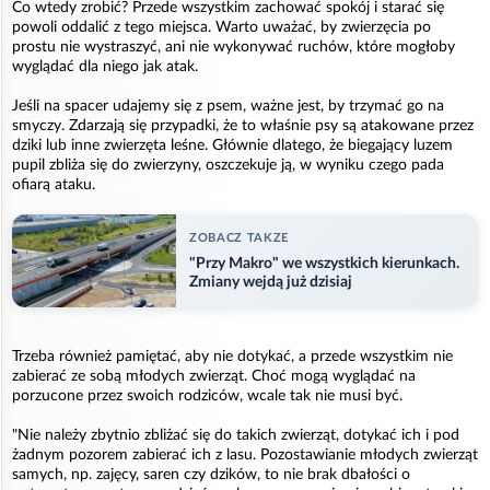
Co wtedy zrobić? Przede wszystkim zachować spokój i starać się
powoli oddalić z tego miejsca. Warto uważać, by zwierzęcia po
prostu nie wystraszyć, ani nie wykonywać ruchów, które mogłoby
wyglądać dla niego jak atak.
Jeśli na spacer udajemy się z psem, ważne jest, by trzymać go na
smyczy. Zdarzają się przypadki, że to właśnie psy są atakowane przez
dziki lub inne zwierzęta leśne. Głównie dlatego, że biegający luzem
pupil zbliża się do zwierzyny, oszczekuje ją, w wyniku czego pada
ofiarą ataku.
ZOBACZ TAKZE
"Przy Makro" we wszystkich kierunkach.
Zmiany wejdą już dzisiaj
Trzeba również pamiętać, aby nie dotykać, a przede wszystkim nie
zabierać ze sobą młodych zwierząt. Choć mogą wyglądać na
porzucone przez swoich rodziców, wcale tak nie musi być.
"Nie należy zbytnio zbliżać się do takich zwierząt, dotykać ich i pod
żadnym pozorem zabierać ich z lasu. Pozostawianie młodych zwierząt
samych, np. zajęcy, saren czy dzików, to nie brak dbałości o