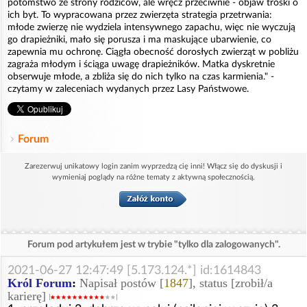
potomstwo ze strony rodziców, ale wręcz przeciwnie - objaw troski o
ich byt. To wypracowana przez zwierzęta strategia przetrwania:
młode zwierzę nie wydziela intensywnego zapachu, więc nie wyczują
go drapieżniki, mało się porusza i ma maskujące ubarwienie, co
zapewnia mu ochronę. Ciągła obecność dorosłych zwierząt w pobliżu
zagraża młodym i ściąga uwagę drapieżników. Matka dyskretnie
obserwuje młode, a zbliża się do nich tylko na czas karmienia." -
czytamy w zaleceniach wydanych przez Lasy Państwowe.
Forum
Zarezerwuj unikatowy login zanim wyprzedzą cię inni! Włącz się do dyskusji i
wymieniaj poglądy na różne tematy z aktywną społecznością.
Forum pod artykułem jest w trybie "tylko dla zalogowanych".
2021-06-27 12:47:49 [5.173.124.*] id:1614843
Król Forum
:
Napisał postów [
1847
], status [zrobił/a
karierę]