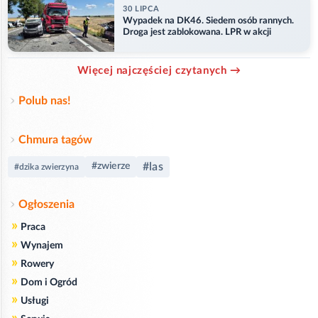
30 LIPCA
Wypadek na DK46. Siedem osób rannych.
Droga jest zablokowana. LPR w akcji
Więcej najczęściej czytanych →
Polub nas!
Chmura tagów
#las
#zwierze
#dzika zwierzyna
Ogłoszenia
»
Praca
»
Wynajem
»
Rowery
»
Dom i Ogród
»
Usługi
»