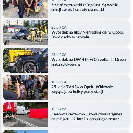
28 LIPCA
Śmierć czterolatki z Gogolina. Są wyniki
sekcji zwłok i zarzuty dla matki
25 LIPCA
Wypadek na ulicy Niemodlińskiej w Opolu.
Dwie osoby w szpitalu
25 LIPCA
Wypadek na DW 414 w Chrzelicach. Droga
jest zablokowana
18 LIPCA
25-lecie TVN24 w Opolu. Widzowie
zaglądają za kulisy pracy stacji
15 LIPCA
Kierowca ciężarówki i rowerzystka zginęli
na miejscu. 19-latek z opolskiego został
ranny