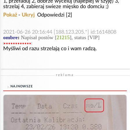
1, przeładuj 2, dobrze wyceluj (najlepiej w szyję) 3,
strzelaj 4, zabieraj swieze mięsko do domciu ;)
Pokaż
-
Ukryj
Odpowiedzi [2]
2021-06-26 20:16:44 [188.123.205.*] id:1614808
ombre
:
Napisał postów [
21215
], status [VIP]
Myśliwi od razu strzelają co i wam radzą.
reklama
NAJNOWSZE