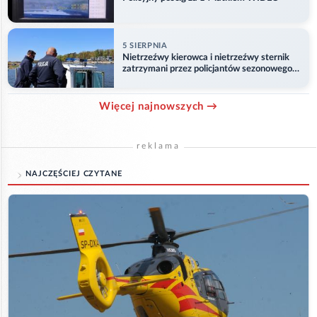
5 SIERPNIA
Nietrzeźwy kierowca i nietrzeźwy sternik
zatrzymani przez policjantów sezonowego
ogniwa wodnego
Więcej najnowszych →
reklama
NAJCZĘŚCIEJ CZYTANE