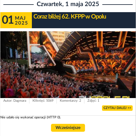
Czwartek, 1 maja 2025
Coraz bliżej 62. KFPP w Opolu
01
MAJ
2025
Autor: Dagmara
Kliknięć: 5069
Komentarzy: 2
Zdjęć: 1
CZYTAJ DALEJ >>
Nie udało się wykonać operacji (HTTP 0).
Wcześniejsze