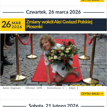
Czwartek, 26 marca 2026
Zmiany wokół Alei Gwiazd Polskiej
26
MAR
Piosenki
2026
Autor: Dagmara
Kliknięć: 1698
Komentarzy: 1
Zdjęć: 1
CZYTAJ DALEJ >>
Sobota, 21 lutego 2026