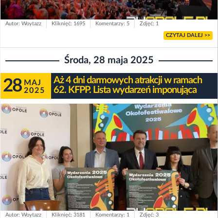
Autor: Woytazz
Kliknięć: 1695
Komentarzy: 5
Zdjęć: 1
CZYTAJ DALEJ >>
Środa, 28 maja 2025
Aż 4 dni darmowych atrakcji w ramach
28
MAJ
62. KFPP. Lista wydarzeń imponująca
2025
Autor: Woytazz
Kliknięć: 3181
Komentarzy: 1
Zdjęć: 3