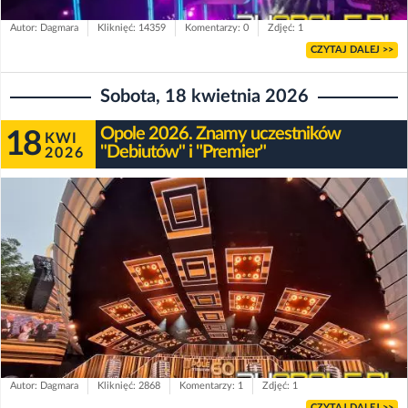
Autor: Dagmara
Kliknięć: 14359
Komentarzy: 0
Zdjęć: 1
CZYTAJ DALEJ >>
Sobota, 18 kwietnia 2026
Opole 2026. Znamy uczestników
18
KWI
"Debiutów" i "Premier"
2026
Autor: Dagmara
Kliknięć: 2868
Komentarzy: 1
Zdjęć: 1
CZYTAJ DALEJ >>