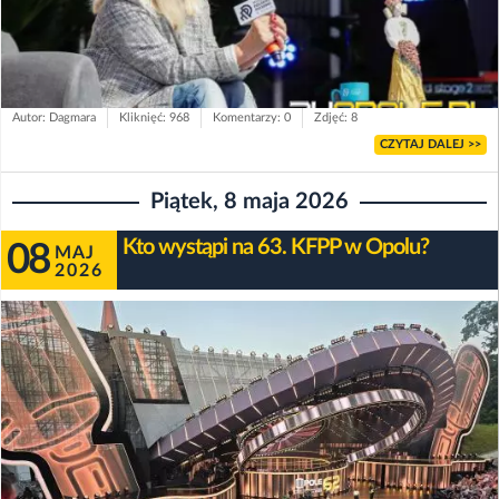
Autor: Dagmara
Kliknięć: 968
Komentarzy: 0
Zdjęć: 8
CZYTAJ DALEJ >>
Piątek, 8 maja 2026
Kto wystąpi na 63. KFPP w Opolu?
08
MAJ
2026