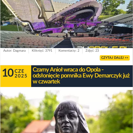
Autor: Dagmara
Kliknięć: 3791
Komentarzy: 2
Zdjęć: 23
CZYTAJ DALEJ >>
Czarny Anioł wraca do Opola -
10
CZE
odsłonięcie pomnika Ewy Demarczyk już
2025
w czwartek