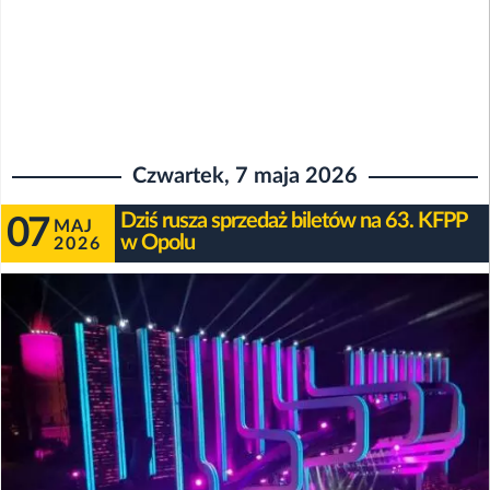
Czwartek, 7 maja 2026
Dziś rusza sprzedaż biletów na 63. KFPP
07
MAJ
w Opolu
2026