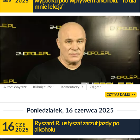
wypadku pod wpływem alkoholu. "To dla
2025
mnie lekcja"
Autor: Woytazz
Kliknięć: 2511
Komentarzy: 7
Zdjęć: 1
CZYTAJ DALEJ >>
Poniedziałek, 16 czerwca 2025
Ryszard R. usłyszał zarzut jazdy po
16
CZE
alkoholu
2025