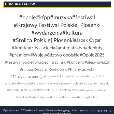
CHMURA TAGÓW
#opole
#kfpp
#muzyka
#festiwal
#Krajowy Festiwal Polskiej Piosenki
#wydarzenia
#kultura
#Stolica Polskiej Piosenki
#Jacek Cygan
#Amfiteatr tysiąclecia
#amfiteatr
#tvp
#debiuty
#premiery
#Województwo opolskie
#Opole2025
#festiwal opole
#wojciech trzciński
#koncerty
#aleja-gwiazd
#ncpp
#Ryszard Rynkowski
#Pijany artysta
#Muzyczne emocje
#Kawiarenka z gwiazdami
#debiuty-2025
#festiwal-w-opolu
#krajowy-festiwal-piosenki-polskiej
#Ewa Demarczyk
#Arkadiusz Wiśniewski
#opole 2025
#polska muzyka
#opolski amfiteatr
#weekend
#artyści
#rynek
#koncert
#lady-pank
#hip-hop
#bilety
Zgodnie z art. 173 ustawy Prawa Telekomunikacyjnego informujemy, że przeglądając tę
stronę wyrażasz zgodę