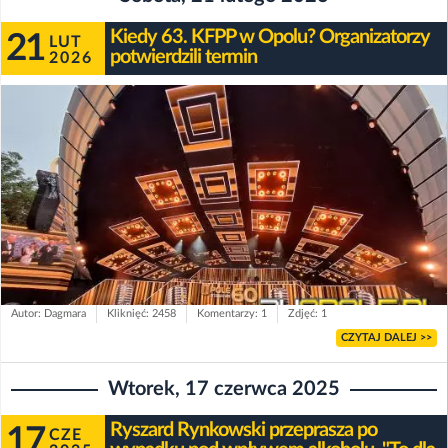
Kiedy 63. KFPP w Opolu? Organizatorzy
21
LUT
potwierdzili termin
2026
Autor: Dagmara
Kliknięć: 2458
Komentarzy: 1
Zdjęć: 1
CZYTAJ DALEJ >>
Wtorek, 17 czerwca 2025
Ryszard Rynkowski przeprasza po
17
CZE