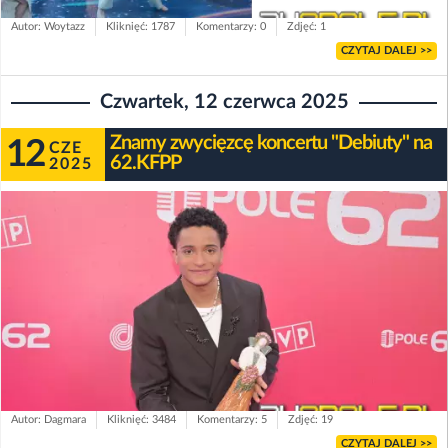
Autor: Woytazz
Kliknięć: 1787
Komentarzy: 0
Zdjęć: 1
CZYTAJ DALEJ >>
Czwartek, 12 czerwca 2025
Znamy zwycięzcę koncertu "Debiuty" na
12
CZE
62.KFPP
2025
Autor: Dagmara
Kliknięć: 3484
Komentarzy: 5
Zdjęć: 19
CZYTAJ DALEJ >>