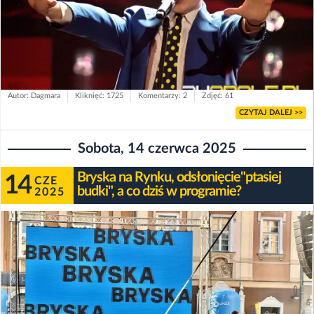
Autor: Dagmara
Kliknięć: 1725
Komentarzy: 2
Zdjęć: 61
CZYTAJ DALEJ >>
Sobota, 14 czerwca 2025
Bryska na Rynku, odsłonięcie"ptasiej
14
CZE
budki", a co dziś w programie?
2025