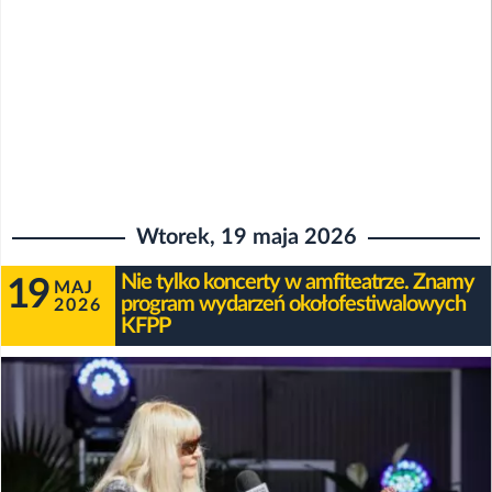
Wtorek, 19 maja 2026
Nie tylko koncerty w amfiteatrze. Znamy
19
MAJ
program wydarzeń okołofestiwalowych
2026
KFPP