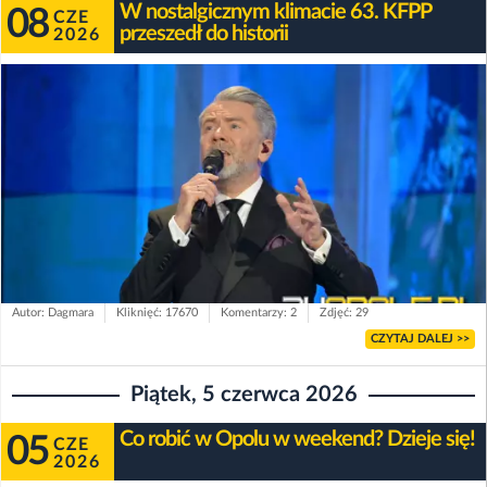
W nostalgicznym klimacie 63. KFPP
08
CZE
przeszedł do historii
2026
Autor: Dagmara
Kliknięć: 17670
Komentarzy: 2
Zdjęć: 29
CZYTAJ DALEJ >>
Piątek, 5 czerwca 2026
Co robić w Opolu w weekend? Dzieje się!
05
CZE
2026