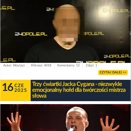
Autor: Woytazz
Kliknięć: 8018
Komentarzy: 12
Zdjęć: 1
CZYTAJ DALEJ >>
Trzy ćwiartki Jacka Cygana - niezwykle
16
CZE
emocjonalny hołd dla twórczości mistrza
2025
słowa