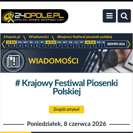
>
>
24opole.pl
Wiadomości
#krajowy festiwal piosenki polskiej
SIERPIEŃ 2026
1
2
3
4
5
6
?
?
?
?
?
?
?
?
?
?
?
?
?
?
?
?
# Krajowy Festiwal Piosenki
Polskiej
Znajdź artykuł
Poniedziałek, 8 czerwca 2026