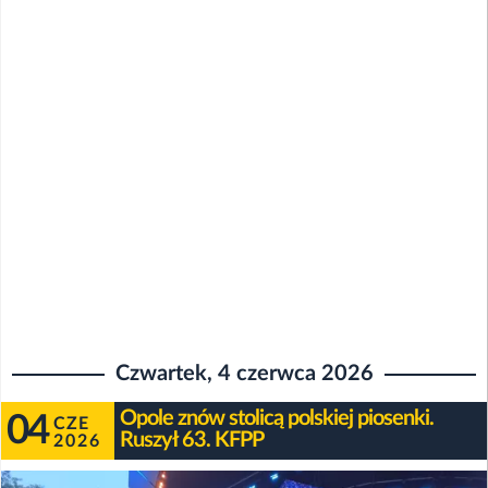
Czwartek, 4 czerwca 2026
Opole znów stolicą polskiej piosenki.
04
CZE
Ruszył 63. KFPP
2026