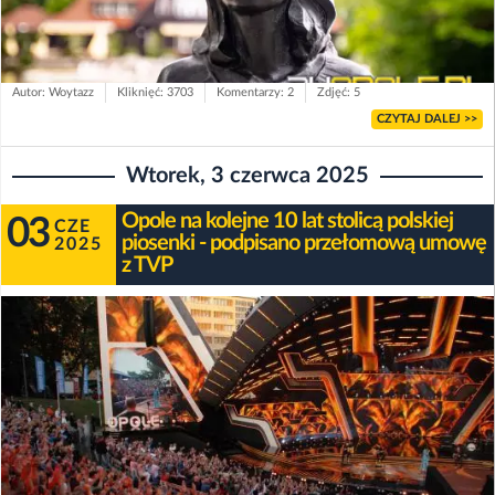
Autor: Woytazz
Kliknięć: 3703
Komentarzy: 2
Zdjęć: 5
CZYTAJ DALEJ >>
Wtorek, 3 czerwca 2025
Opole na kolejne 10 lat stolicą polskiej
03
CZE
piosenki - podpisano przełomową umowę
2025
z TVP