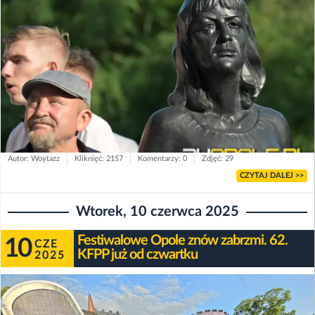
Autor: Woytazz
Kliknięć: 2157
Komentarzy: 0
Zdjęć: 29
CZYTAJ DALEJ >>
Wtorek, 10 czerwca 2025
Festiwalowe Opole znów zabrzmi. 62.
10
CZE
KFPP już od czwartku
2025