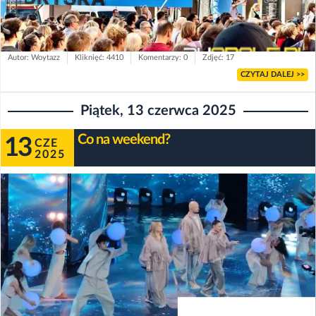
Autor: Woytazz
Kliknięć: 4410
Komentarzy: 0
Zdjęć: 17
CZYTAJ DALEJ >>
Piątek, 13 czerwca 2025
Co na weekend?
13
CZE
2025