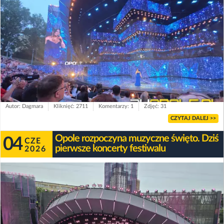
Autor: Dagmara
Kliknięć: 2711
Komentarzy: 1
Zdjęć: 31
CZYTAJ DALEJ >>
Opole rozpoczyna muzyczne święto. Dziś
04
CZE
pierwsze koncerty festiwalu
2026