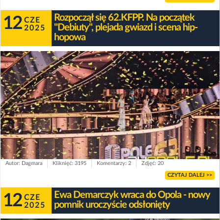
Rozpoczął się 62.KFPP. Na początek
12
CZE
"Debiuty", plejada gwiazd i scena hip-
2025
hopowa
Autor: Dagmara
Kliknięć: 3195
Komentarzy: 2
Zdjęć: 20
CZYTAJ DALEJ >>
Ewa Demarczyk wraca do Opola - nowy
12
CZE
pomnik uroczyście odsłonięty
2025