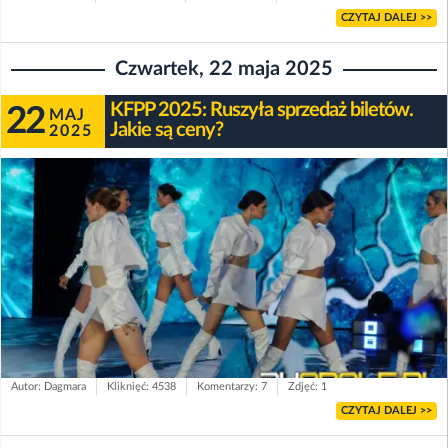
CZYTAJ DALEJ >>
Czwartek, 22 maja 2025
KFPP 2025: Ruszyła sprzedaż biletów.
22
MAJ
Jakie są ceny?
2025
Autor: Dagmara
Kliknięć: 4538
Komentarzy: 7
Zdjęć: 1
CZYTAJ DALEJ >>