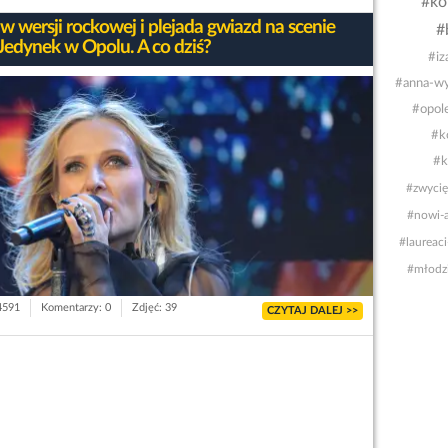
#ko
w wersji rockowej i plejada gwiazd na scenie
#
Jedynek w Opolu. A co dziś?
#iz
#anna-wy
#opol
#k
#k
#zwycię
#nowi-a
#laureaci
#młodzi
 4591
Komentarzy: 0
Zdjęć: 39
CZYTAJ DALEJ >>