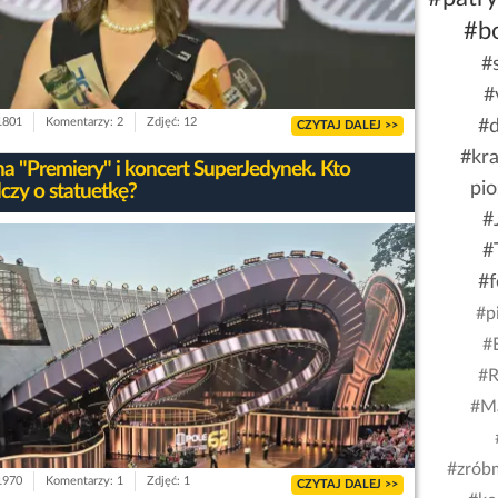
#b
#
#
 1801
Komentarzy: 2
Zdjęć: 12
#d
CZYTAJ DALEJ >>
#kra
na "Premiery" i koncert SuperJedynek. Kto
pio
czy o statuetkę?
#
#
#f
#p
#
#R
#Ma
#zrób
 1970
Komentarzy: 1
Zdjęć: 1
CZYTAJ DALEJ >>