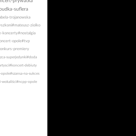
ncert-prywatka
budka-suflera
abela-trojanowska
szkoni
#mateusz-ziolko
e-koncerty
#nostalgia
oncert-opole
#tvp
onkurs-premiery
zca-superjedynki
#doda
rtysci
#koncert-debiuty
-opole
#szansa-na-sukces
-wokaliści
#ncpp-opole