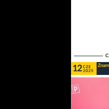
C
Znamy
12
CZE
2025