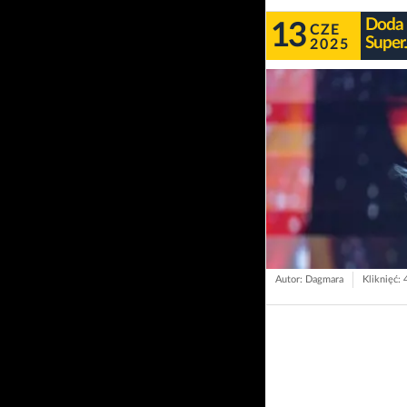
Doda 
13
CZE
Super
2025
Autor: Dagmara
Kliknięć: