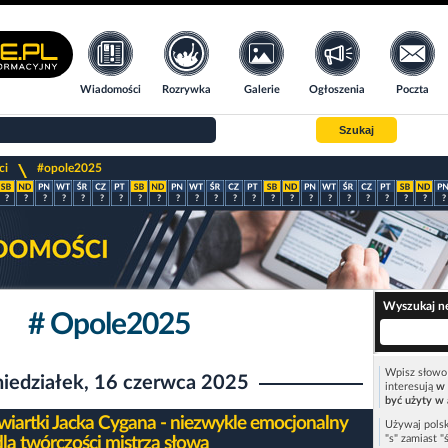
Wiadomości
Rozrywka
Galerie
Ogłoszenia
Poczta
Szukaj
>
ci
#opole2025
?
?
?
?
?
?
?
?
?
?
?
?
?
?
?
?
?
?
?
?
?
?
?
?
Wyszukaj n
# Opole2025
Wpisz słowo 
iedziałek, 16 czerwca 2025
interesują
w 
być użyty w 
ćwiartki Jacka Cygana - niezwykle emocjonalny
Używaj polsk
"s" zamiast "
dla twórczości mistrza słowa