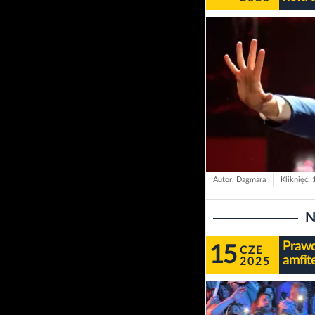
Autor: Dagmara
Kliknięć:
N
Prawd
15
CZE
amfit
2025