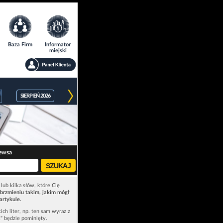
Baza Firm
Informator
miejski
SIERPIEŃ 2026
ewsa
lub kilka słów, które Cię
brzmieniu takim, jakim mógł
artykule.
ich liter, np. ten sam wyraz z
ś" będzie pominięty.