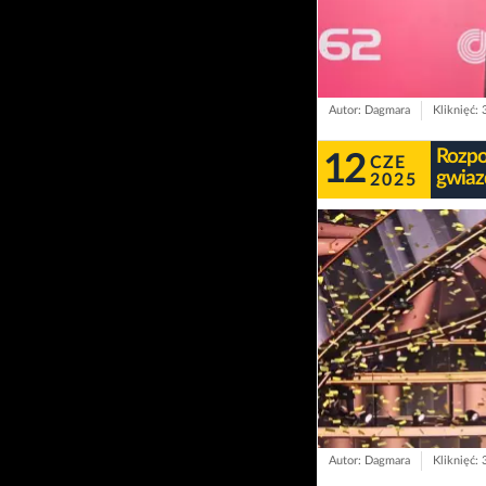
Autor: Dagmara
Kliknięć:
Rozpo
12
CZE
gwiaz
2025
Autor: Dagmara
Kliknięć: