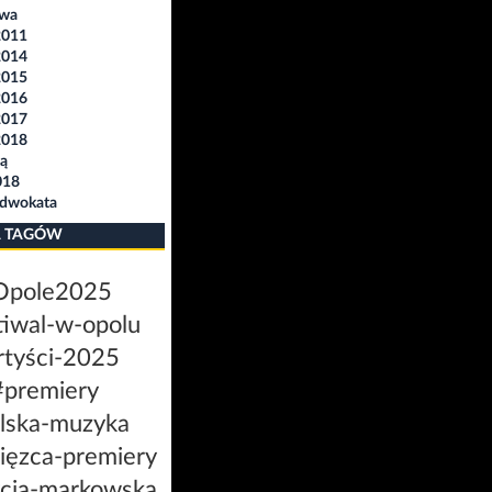
awa
2011
2014
2015
2016
2017
2018
ą
018
Adwokata
 TAGÓW
Opole2025
tiwal-w-opolu
rtyści-2025
#premiery
lska-muzyka
ięzca-premiery
ycja-markowska