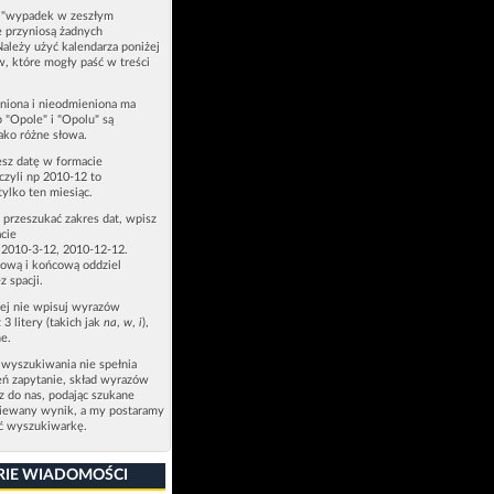
u "wypadek w zeszłym
e przyniosą żadnych
Należy użyć kalendarza poniżej
ów, które mogły paść w treści
niona i nieodmieniona ma
p "Opole" i "Opolu" są
ako różne słowa.
esz datę w formacie
zyli np 2010-12 to
tylko ten miesiąc.
z przeszukać zakres dat, wpisz
cie
 2010-3-12, 2010-12-12.
ową i końcową oddziel
z spacji.
zej nie wpisuj wyrazów
 3 litery (takich jak
na
,
w
,
i
),
e.
 wyszukiwania nie spełnia
eń zapytanie, skład wyrazów
sz do nas, podając szukane
ziewany wynik, a my postaramy
ić wyszukiwarkę.
RIE WIADOMOŚCI