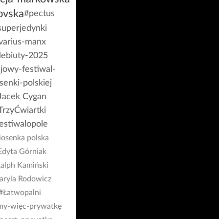
ovska
#pectus
superjedynki
varius-manx
ebiuty-2025
jowy-festiwal-
senki-polskiej
Jacek Cygan
TrzyĆwiartki
estiwalopole
iosenka polska
Edyta Górniak
alph Kamiński
ryla Rodowicz
#Łatwopalni
my-więc-prywatkę