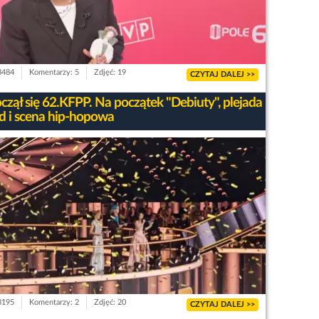
 3484
Komentarzy: 5
Zdjęć: 19
CZYTAJ DALEJ >>
czął się 62.KFPP. Na początek "Debiuty", plejada
d i scena hip-hopowa
 3195
Komentarzy: 2
Zdjęć: 20
CZYTAJ DALEJ >>