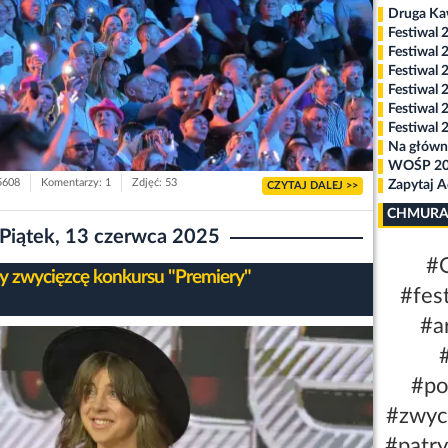
Druga K
Festiwal 
Festiwal 
Festiwal 
Festiwal 
Festiwal 
Festiwal 
Na główn
WOŚP 2
 5608
Komentarzy: 1
Zdjęć: 53
Zapytaj 
CZYTAJ DALEJ >>
CHMURA
Piątek, 13 czerwca 2025
#
 zwycięzcę konkursu "Premiery"
#fes
#a
#po
#zwyc
#patr