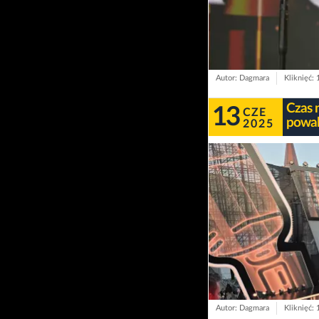
Autor: Dagmara
Kliknięć:
Czas 
13
CZE
powal
2025
Autor: Dagmara
Kliknięć: