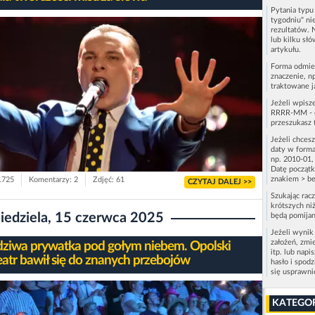
Pytania typ
tygodniu" ni
rezultatów. 
lub kilku sł
artykułu.
Forma odmie
znaczenie, n
traktowane j
Jeżeli wpisz
RRRR-MM - c
przeszukasz 
Jeżeli chces
daty w forma
np. 2010-01,
Datę początk
znakiem > be
 1725
Komentarzy: 2
Zdjęć: 61
CZYTAJ DALEJ >>
Szukając rac
krótszych niż
iedziela, 15 czerwca 2025
będą pomijan
Jeżeli wynik
założeń, zmi
ziwa prywatka pod gołym niebem. Opolski
itp. lub napi
eatr bawił się do znanych przebojów
hasło i spod
się usprawn
KATEGO