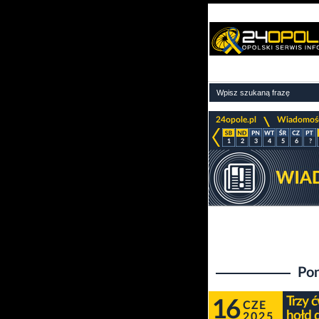
>
24opole.pl
Wiadomoś
1
2
3
4
5
6
?
Pon
Trzy 
16
CZE
hołd 
2025