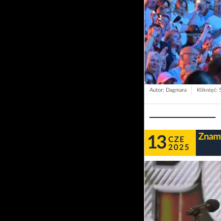
Autor: Dagmara
Kliknięć:
Znamy
13
CZE
2025