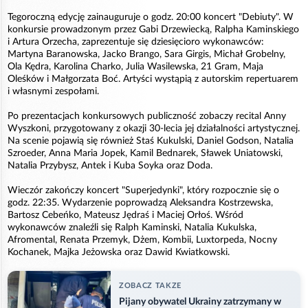
Tegoroczną edycję zainauguruje o godz. 20:00 koncert "Debiuty". W
konkursie prowadzonym przez Gabi Drzewiecką, Ralpha Kaminskiego
i Artura Orzecha, zaprezentuje się dziesięcioro wykonawców:
Martyna Baranowska, Jacko Brango, Sara Girgis, Michał Grobelny,
Ola Kędra, Karolina Charko, Julia Wasilewska, 21 Gram, Maja
Oleśków i Małgorzata Boć. Artyści wystąpią z autorskim repertuarem
i własnymi zespołami.
Po prezentacjach konkursowych publiczność zobaczy recital Anny
Wyszkoni, przygotowany z okazji 30-lecia jej działalności artystycznej.
Na scenie pojawią się również Staś Kukulski, Daniel Godson, Natalia
Szroeder, Anna Maria Jopek, Kamil Bednarek, Sławek Uniatowski,
Natalia Przybysz, Antek i Kuba Soyka oraz Doda.
Wieczór zakończy koncert "Superjedynki", który rozpocznie się o
godz. 22:35. Wydarzenie poprowadzą Aleksandra Kostrzewska,
Bartosz Cebeńko, Mateusz Jędraś i Maciej Orłoś. Wśród
wykonawców znaleźli się Ralph Kaminski, Natalia Kukulska,
Afromental, Renata Przemyk, Dżem, Kombii, Luxtorpeda, Nocny
Kochanek, Majka Jeżowska oraz Dawid Kwiatkowski.
ZOBACZ TAKZE
Pijany obywatel Ukrainy zatrzymany w