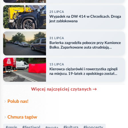
25 LIPCA
Wypadek na DW 414 w Chrzelicach. Droga
jest zablokowana
31 LIPCA
Barierka zagrodziła pobocze przy Kamionce
Bolko. Zaparkowane auta utrudniają
przejazd
15 LIPCA
Kierowca ciężarówki i rowerzystka zginęli
na miejscu. 19-latek z opolskiego został
ranny
Więcej najczęściej czytanych →
Polub nas!
Chmura tagów
#festiwal
#koncerty
#kultura
#opole
#muzyka