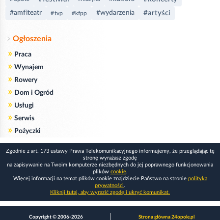
#artyści
#amfiteatr
#wydarzenia
#tvp
#kfpp
Ogłoszenia
»
Praca
»
Wynajem
»
Rowery
»
Dom i Ogród
»
Usługi
»
Serwis
»
Pożyczki
Zgodnie z art. 173 ustawy Prawa Telekomunikacyjnego informujemy, że przeglądając tę
stronę wyrażasz zgodę
na zapisywanie na Twoim komputerze niezbędnych do jej poprawnego funkcjonowania
plików
cookie
.
Więcej informacji na temat plików cookie znajdziecie Państwo na stronie
polityka
prywatności
.
Kliknij tutaj, aby wyrazić zgodę i ukryć komunikat.
Copyright © 2006-2026
Strona główna 24opole.pl