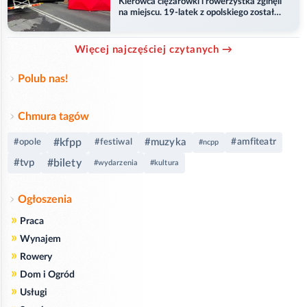
Kierowca ciężarówki i rowerzystka zginęli
na miejscu. 19-latek z opolskiego został
ranny
Więcej najczęściej czytanych →
Polub nas!
Chmura tagów
#kfpp
#muzyka
#amfiteatr
#opole
#festiwal
#ncpp
#tvp
#bilety
#wydarzenia
#kultura
Ogłoszenia
»
Praca
»
Wynajem
»
Rowery
»
Dom i Ogród
»
Usługi