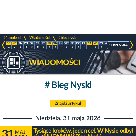
>
>
24opole.pl
Wiadomości
#bieg nyski
SIERPIEŃ 2026
1
2
3
4
5
6
?
?
?
?
?
?
?
?
?
?
?
?
?
?
?
?
# Bieg Nyski
Znajdź artykuł
Niedziela, 31 maja 2026
Tysiące kroków, jeden cel. W Nysie odbył
31
MAJ