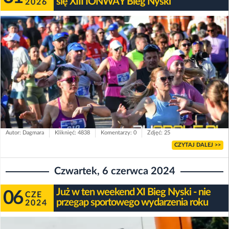
się XIII IONWAY Bieg Nyski
2026
Autor: Dagmara
Kliknięć: 4838
Komentarzy: 0
Zdjęć: 25
CZYTAJ DALEJ >>
Czwartek, 6 czerwca 2024
Już w ten weekend XI Bieg Nyski - nie
06
CZE
przegap sportowego wydarzenia roku
2024