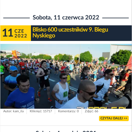
Sobota, 11 czerwca 2022
Blisko 600 uczestników 9. Biegu
11
CZE
Nyskiego
2022
Autor: kam_ila
Kliknięć: 15717
Komentarzy: 0
Zdjęć: 66
CZYTAJ DALEJ >>