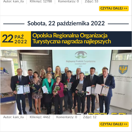
Autor: kam_ila
Kliknięć: 12788
Komentarzy: 0
Zdjęć: 53
CZYTAJ DALEJ >>
Sobota, 22 października 2022
Opolska Regionalna Organizacja
22
PAŹ
Turystyczna nagradza najlepszych
2022
Autor: kam_ila
Kliknięć: 4462
Komentarzy: 0
Zdjęć: 12
CZYTAJ DALEJ >>