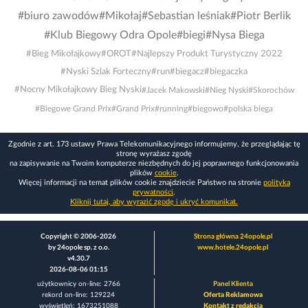
#biuro zawodów
#Mikołaj
#Sebastian leśniak
#Piotr Berlik
#Klub Biegowy Odra Opole
#biegi
#Nysa Biega
#Bieg Mikołajkowy
#OROT
#Najlepszy Produkt Turystyczny 2022
#Nyski Szlak Forteczny
#run
#biegacz
#biegaczka
#Nocny Mikołajkowy Bieg Nyski
#Jacek Makowski
#Nieg Nyski
#Skorochów
#Biegowe Grand Prix
#Grand Prix
#running
#biegowo
#polska biega
Zgodnie z art. 173 ustawy Prawa Telekomunikacyjnego informujemy, że przeglądając tę
stronę wyrażasz zgodę
na zapisywanie na Twoim komputerze niezbędnych do jej poprawnego funkcjonowania
plików
cookie
.
Więcej informacji na temat plików cookie znajdziecie Państwo na stronie
polityka
prywatności
.
Kliknij tutaj, aby wyrazić zgodę i ukryć komunikat.
Copyright © 2006-2026
Strona główna 24opole.pl
by 24opole sp. z o.o.
www.hotele.24opole.pl
v4.30.7
2026-08-06 01:15
użytkownicy on-line: 2766
Panel Klienta
rekord on-line: 129224
Oferta Reklamowa
wyświetleń: 1673251088
Kontakt z redakcją