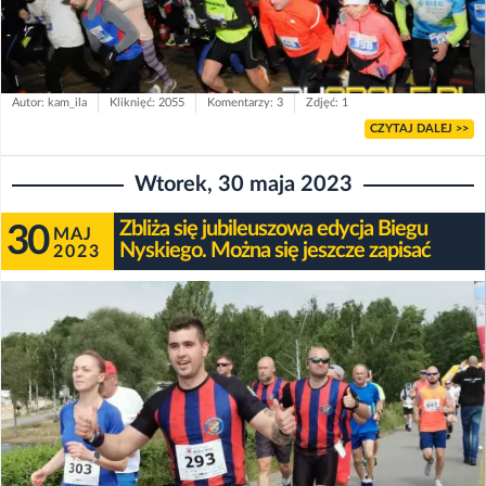
Autor: kam_ila
Kliknięć: 2055
Komentarzy: 3
Zdjęć: 1
CZYTAJ DALEJ >>
Wtorek, 30 maja 2023
Zbliża się jubileuszowa edycja Biegu
30
MAJ
Nyskiego. Można się jeszcze zapisać
2023