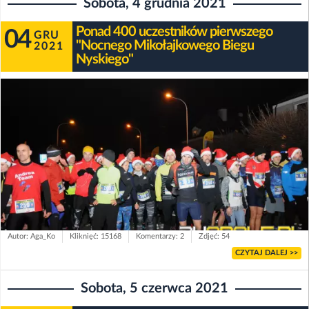
Sobota, 4 grudnia 2021
Ponad 400 uczestników pierwszego
04
GRU
"Nocnego Mikołajkowego Biegu
2021
Nyskiego"
Autor: Aga_Ko
Kliknięć: 15168
Komentarzy: 2
Zdjęć: 54
CZYTAJ DALEJ >>
Sobota, 5 czerwca 2021