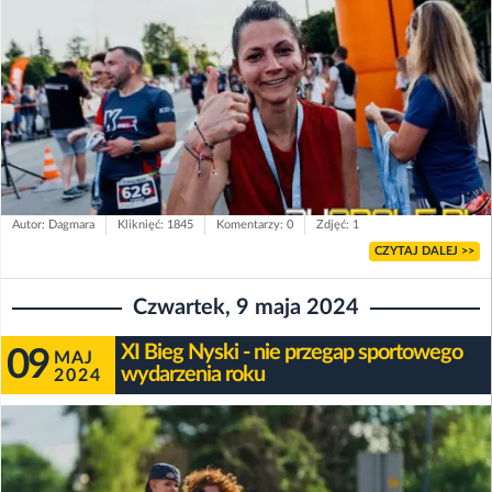
Autor: Dagmara
Kliknięć: 1845
Komentarzy: 0
Zdjęć: 1
CZYTAJ DALEJ >>
Czwartek, 9 maja 2024
XI Bieg Nyski - nie przegap sportowego
09
MAJ
wydarzenia roku
2024