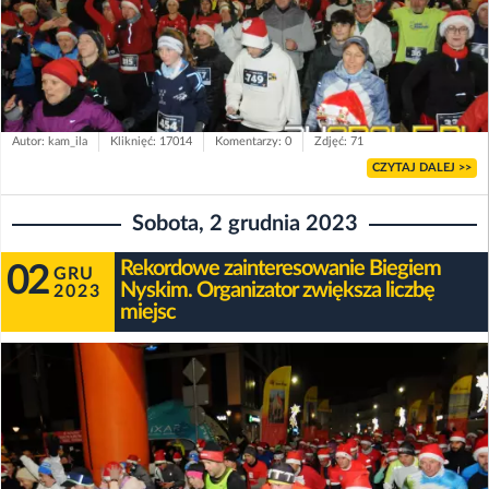
Autor: kam_ila
Kliknięć: 17014
Komentarzy: 0
Zdjęć: 71
CZYTAJ DALEJ >>
Sobota, 2 grudnia 2023
Rekordowe zainteresowanie Biegiem
02
GRU
Nyskim. Organizator zwiększa liczbę
2023
miejsc