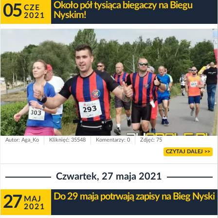
Około pół tysiąca biegaczy na Biegu
05
CZE
Nyskim!
2021
Autor: Aga_Ko
Kliknięć: 35548
Komentarzy: 0
Zdjęć: 75
CZYTAJ DALEJ >>
Czwartek, 27 maja 2021
Do 29 maja potrwają zapisy na Bieg Nyski
27
MAJ
2021