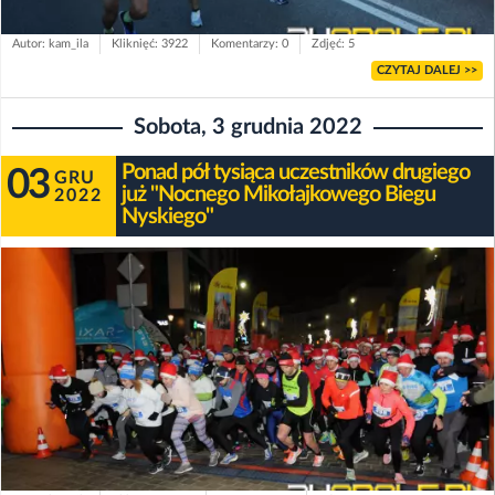
Autor: kam_ila
Kliknięć: 3922
Komentarzy: 0
Zdjęć: 5
CZYTAJ DALEJ >>
Sobota, 3 grudnia 2022
Ponad pół tysiąca uczestników drugiego
03
GRU
już "Nocnego Mikołajkowego Biegu
2022
Nyskiego"