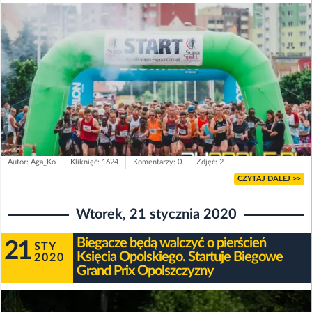
Autor: Aga_Ko
Kliknięć: 1624
Komentarzy: 0
Zdjęć: 2
CZYTAJ DALEJ >>
Wtorek, 21 stycznia 2020
Biegacze będą walczyć o pierścień
21
STY
Księcia Opolskiego. Startuje Biegowe
2020
Grand Prix Opolszczyzny