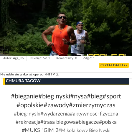
Autor: Aga_Ko
Kliknięć: 5282
Komentarzy: 0
Zdjęć: 1
CZYTAJ DALEJ >>
Nie udało się wykonać operacji (HTTP 0).
CHMURA TAGÓW
#bieganie
#bieg nyski
#nysa
#bieg
#sport
#opolskie
#zawody
#zmierzymyczas
#bieg-nyski
#wydarzenia
#aktywnosc-fizyczna
#rekreacja
#trasa biegowa
#biegacze
#polska
#MUKS "GIM 2
#Mikołajkowy Bieg Nyski