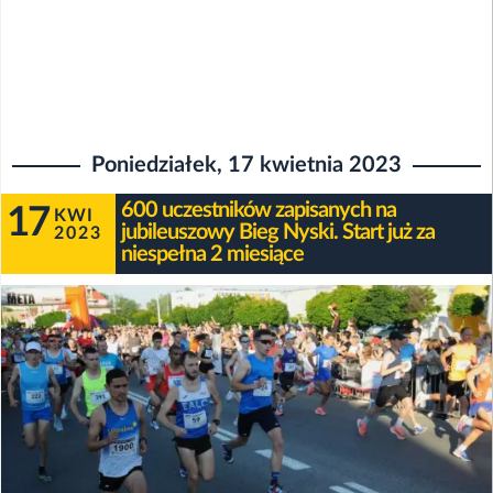
Poniedziałek, 17 kwietnia 2023
600 uczestników zapisanych na
17
KWI
jubileuszowy Bieg Nyski. Start już za
2023
niespełna 2 miesiące