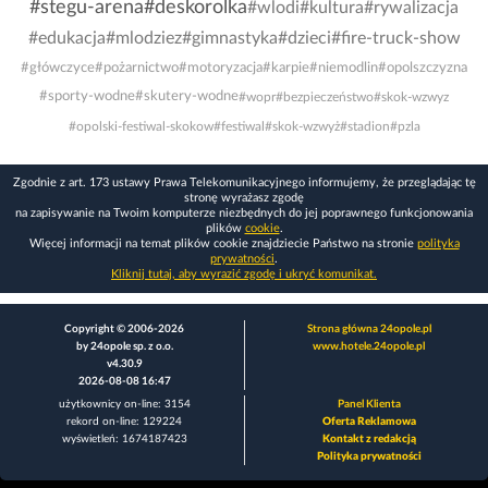
#stegu-arena
#deskorolka
#wlodi
#kultura
#rywalizacja
#edukacja
#mlodziez
#gimnastyka
#dzieci
#fire-truck-show
#główczyce
#pożarnictwo
#motoryzacja
#karpie
#niemodlin
#opolszczyzna
#sporty-wodne
#skutery-wodne
#wopr
#bezpieczeństwo
#skok-wzwyz
#opolski-festiwal-skokow
#festiwal
#skok-wzwyż
#stadion
#pzla
Zgodnie z art. 173 ustawy Prawa Telekomunikacyjnego informujemy, że przeglądając tę
stronę wyrażasz zgodę
na zapisywanie na Twoim komputerze niezbędnych do jej poprawnego funkcjonowania
plików
cookie
.
Więcej informacji na temat plików cookie znajdziecie Państwo na stronie
polityka
prywatności
.
Kliknij tutaj, aby wyrazić zgodę i ukryć komunikat.
Copyright © 2006-2026
Strona główna 24opole.pl
by 24opole sp. z o.o.
www.hotele.24opole.pl
v4.30.9
2026-08-08 16:47
użytkownicy on-line: 3154
Panel Klienta
rekord on-line: 129224
Oferta Reklamowa
wyświetleń: 1674187423
Kontakt z redakcją
Polityka prywatności