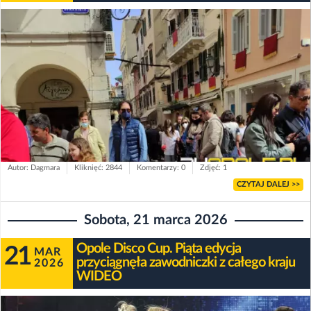
Autor: Dagmara
Kliknięć: 2844
Komentarzy: 0
Zdjęć: 1
CZYTAJ DALEJ >>
Sobota, 21 marca 2026
Opole Disco Cup. Piąta edycja
21
MAR
przyciągnęła zawodniczki z całego kraju
2026
WIDEO