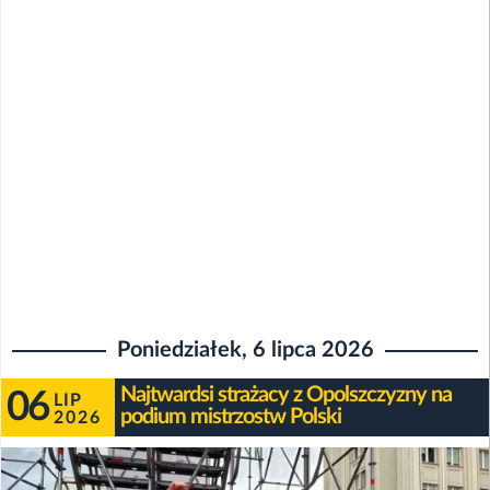
Poniedziałek, 6 lipca 2026
Najtwardsi strażacy z Opolszczyzny na
06
LIP
podium mistrzostw Polski
2026