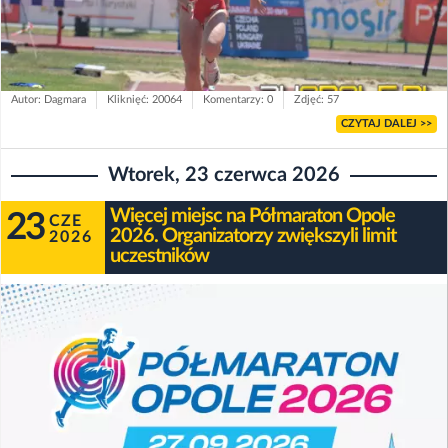
Autor: Dagmara
Kliknięć: 20064
Komentarzy: 0
Zdjęć: 57
CZYTAJ DALEJ >>
Wtorek, 23 czerwca 2026
Więcej miejsc na Półmaraton Opole
23
CZE
2026. Organizatorzy zwiększyli limit
2026
uczestników