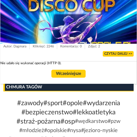
Autor: Dagmara
Kliknięć: 2246
Komentarzy: 0
Zdjęć: 2
CZYTAJ DALEJ >>
Nie udało się wykonać operacji (HTTP 0).
Wcześniejsze
CHMURA TAGÓW
#zawody
#sport
#opole
#wydarzenia
#bezpieczenstwo
#lekkoatletyka
#straż-pożarna
#osp
#wędkarstwo
#pzw
#młodzież
#opolskie
#nysa
#jezioro-nyskie