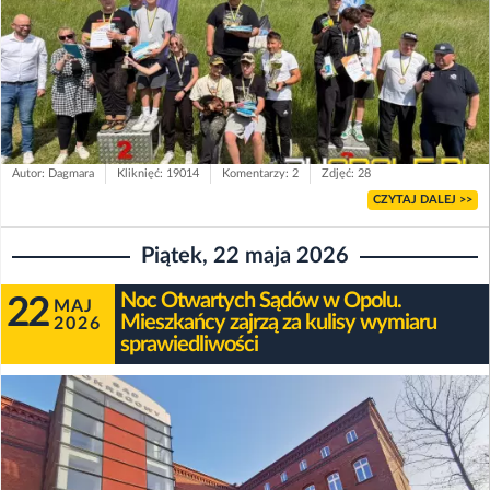
Autor: Dagmara
Kliknięć: 19014
Komentarzy: 2
Zdjęć: 28
CZYTAJ DALEJ >>
Piątek, 22 maja 2026
Noc Otwartych Sądów w Opolu.
22
MAJ
Mieszkańcy zajrzą za kulisy wymiaru
2026
sprawiedliwości