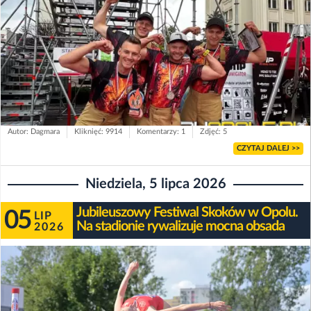
Autor: Dagmara
Kliknięć: 9914
Komentarzy: 1
Zdjęć: 5
CZYTAJ DALEJ >>
Niedziela, 5 lipca 2026
Jubileuszowy Festiwal Skoków w Opolu.
05
LIP
Na stadionie rywalizuje mocna obsada
2026