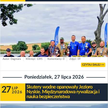
Autor: Dagmara
Kliknięć: 1395
Komentarzy: 0
Zdjęć: 19
CZYTAJ DALEJ >>
Poniedziałek, 27 lipca 2026
Skutery wodne opanowały Jezioro
27
LIP
Nyskie. Międzynarodowa rywalizacja i
2026
nauka bezpieczeństwa