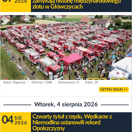
zamykają historię międzynarodowego
2026
zlotu w Główczycach
Autor: Dagmara
Kliknięć: 1588
Komentarzy: 0
Zdjęć: 24
CZYTAJ DALEJ >>
Wtorek, 4 sierpnia 2026
Czwarty tytuł z rzędu. Wędkarze z
04
SIE
Niemodlina ustanowili rekord
2026
Opolszczyzny