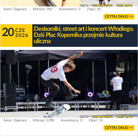
Autor: Dagmara
Kliknięć: 962
Komentarzy: 0
Zdjęć: 43
CZYTAJ DALEJ >>
Deskorolki, street art i koncert Włodiego.
20
CZE
Dziś Plac Kopernika przejmie kultura
2026
uliczna
Autor: Dagmara
Kliknięć: 6780
Komentarzy: 0
Zdjęć: 13
CZYTAJ DALEJ >>