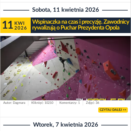
Sobota, 11 kwietnia 2026
Wspinaczka na czas i precyzję. Zawodnicy
11
KWI
rywalizują o Puchar Prezydenta Opola
2026
Autor: Dagmara
Kliknięć: 10210
Komentarzy: 1
Zdjęć: 36
CZYTAJ DALEJ >>
Wtorek, 7 kwietnia 2026