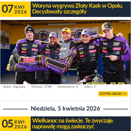
Woryna wygrywa Złoty Kask w Opolu.
07
KWI
Decydowały szczegóły
2026
Autor: Dagmara
Kliknięć: 2788
Komentarzy: 0
Zdjęć: 1
CZYTAJ DALEJ >>
Niedziela, 5 kwietnia 2026
Wielkanoc na świecie. Te zwyczaje
05
KWI
naprawdę mogą zaskoczyć
2026