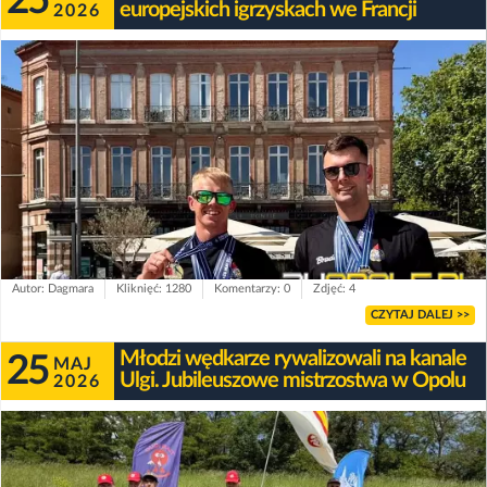
25
europejskich igrzyskach we Francji
2026
Autor: Dagmara
Kliknięć: 1280
Komentarzy: 0
Zdjęć: 4
CZYTAJ DALEJ >>
Młodzi wędkarze rywalizowali na kanale
25
MAJ
Ulgi. Jubileuszowe mistrzostwa w Opolu
2026