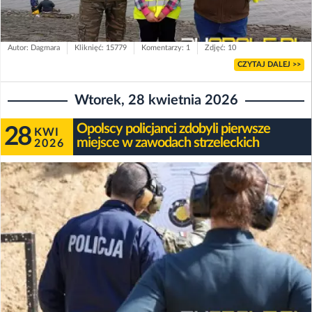
Autor: Dagmara
Kliknięć: 15779
Komentarzy: 1
Zdjęć: 10
CZYTAJ DALEJ >>
Wtorek, 28 kwietnia 2026
Opolscy policjanci zdobyli pierwsze
28
KWI
miejsce w zawodach strzeleckich
2026