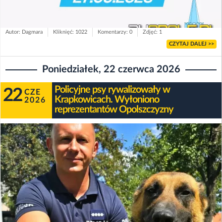
Autor: Dagmara
Kliknięć: 1022
Komentarzy: 0
Zdjęć: 1
CZYTAJ DALEJ >>
Poniedziałek, 22 czerwca 2026
Policyjne psy rywalizowały w
22
CZE
Krapkowicach. Wyłoniono
2026
reprezentantów Opolszczyzny