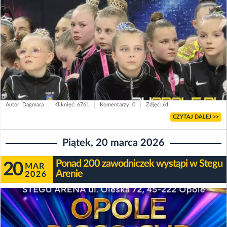
Autor: Dagmara
Kliknięć: 6761
Komentarzy: 0
Zdjęć: 61
CZYTAJ DALEJ >>
Piątek, 20 marca 2026
Ponad 200 zawodniczek wystąpi w Stegu
20
MAR
Arenie
2026