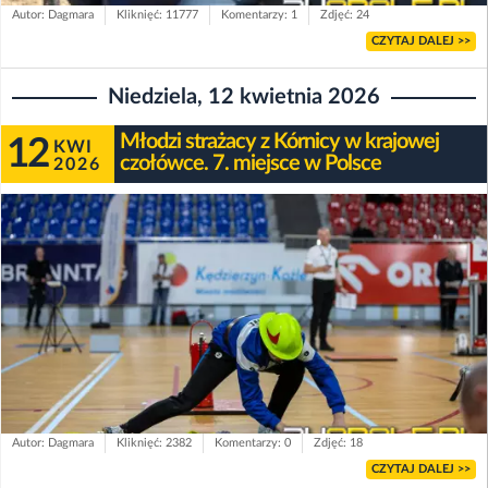
Autor: Dagmara
Kliknięć: 11777
Komentarzy: 1
Zdjęć: 24
CZYTAJ DALEJ >>
Niedziela, 12 kwietnia 2026
Młodzi strażacy z Kórnicy w krajowej
12
KWI
czołówce. 7. miejsce w Polsce
2026
Autor: Dagmara
Kliknięć: 2382
Komentarzy: 0
Zdjęć: 18
CZYTAJ DALEJ >>