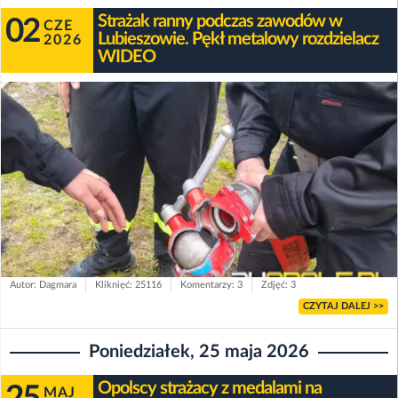
Strażak ranny podczas zawodów w
02
CZE
Lubieszowie. Pękł metalowy rozdzielacz
2026
WIDEO
Autor: Dagmara
Kliknięć: 25116
Komentarzy: 3
Zdjęć: 3
CZYTAJ DALEJ >>
Poniedziałek, 25 maja 2026
Opolscy strażacy z medalami na
MAJ