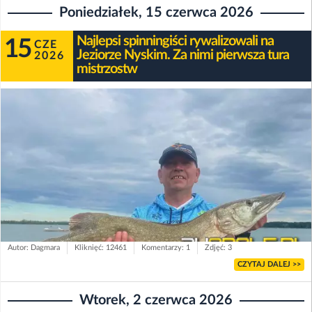
Poniedziałek, 15 czerwca 2026
Najlepsi spinningiści rywalizowali na
15
CZE
Jeziorze Nyskim. Za nimi pierwsza tura
2026
mistrzostw
Autor: Dagmara
Kliknięć: 12461
Komentarzy: 1
Zdjęć: 3
CZYTAJ DALEJ >>
Wtorek, 2 czerwca 2026