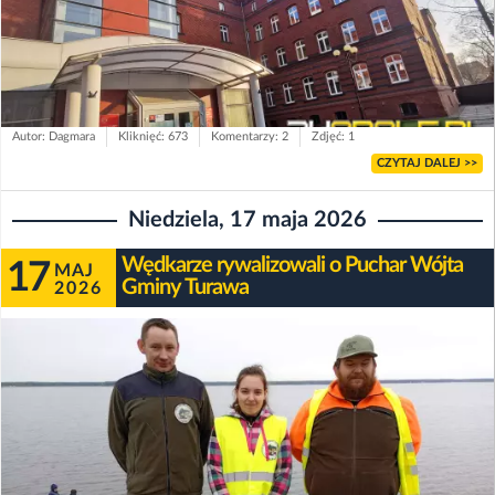
Autor: Dagmara
Kliknięć: 673
Komentarzy: 2
Zdjęć: 1
CZYTAJ DALEJ >>
Niedziela, 17 maja 2026
Wędkarze rywalizowali o Puchar Wójta
17
MAJ
Gminy Turawa
2026