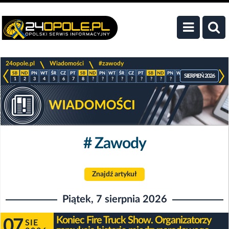
>
>
24opole.pl
Wiadomości
#zawody
SIERPIEŃ 2026
1
2
3
4
5
6
7
8
?
?
?
?
?
?
?
?
?
?
?
?
?
?
# Zawody
Znajdź artykuł
Piątek, 7 sierpnia 2026
Koniec Fire Truck Show. Organizatorzy
07
SIE