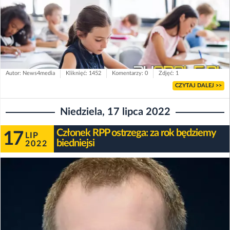
Autor: News4media
Kliknięć: 1452
Komentarzy: 0
Zdjęć: 1
CZYTAJ DALEJ >>
Niedziela, 17 lipca 2022
Członek RPP ostrzega: za rok będziemy
17
LIP
biedniejsi
2022