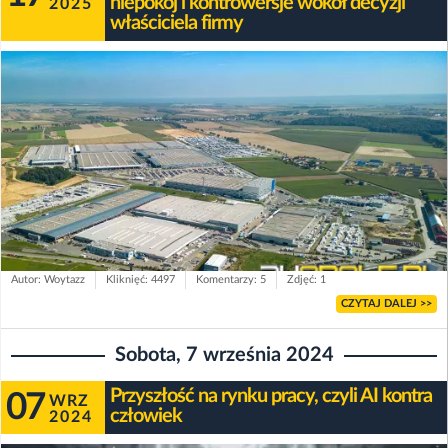
niepokój i kontrowersje wokół decyzji
2025
właściciela firmy
Autor: Woytazz
Kliknięć: 4497
Komentarzy: 5
Zdjęć: 1
CZYTAJ DALEJ >>
Sobota, 7 września 2024
Przyszłość na rynku pracy, czyli AI kontra
07
WRZ
człowiek
2024