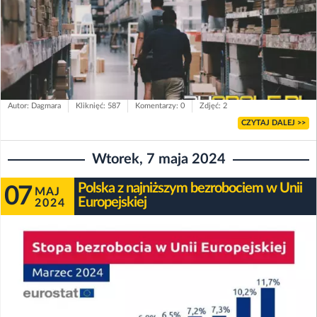
Autor: Dagmara
Kliknięć: 587
Komentarzy: 0
Zdjęć: 2
CZYTAJ DALEJ >>
Wtorek, 7 maja 2024
Polska z najniższym bezrobociem w Unii
07
MAJ
Europejskiej
2024