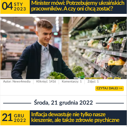
Minister mówi: Potrzebujemy ukraińskich
04
STY
pracowników. A czy oni chcą zostać?
2023
Autor: News4media
Kliknięć: 1416
Komentarzy: 1
Zdjęć: 1
CZYTAJ DALEJ >>
Środa, 21 grudnia 2022
Inflacja dewastuje nie tylko nasze
21
GRU
kieszenie, ale także zdrowie psychiczne
2022