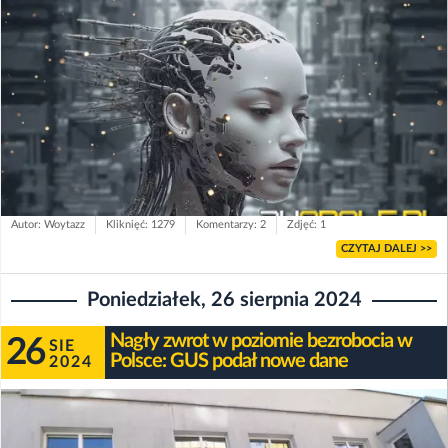
Autor: Woytazz
Kliknięć: 1279
Komentarzy: 2
Zdjęć: 1
CZYTAJ DALEJ >>
Poniedziałek, 26 sierpnia 2024
Nagły zwrot w poziomie bezrobocia w
26
SIE
Polsce: GUS podał nowe dane
2024