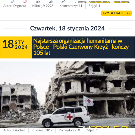
Autor: Dagmara
Kliknięć: 2992
Komentarzy: 11
Zdjęć: 1
CZYTAJ DALEJ >>
Czwartek, 18 stycznia 2024
Najstarsza organizacja humanitarna w
18
STY
Polsce - Polski Czerwony Krzyż - kończy
2024
105 lat
Autor: Dżacheć
Kliknięć: 1817
Komentarzy: 0
Zdjęć: 1