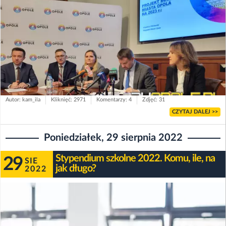
Autor: kam_ila
Kliknięć: 2971
Komentarzy: 4
Zdjęć: 31
CZYTAJ DALEJ >>
Poniedziałek, 29 sierpnia 2022
Stypendium szkolne 2022. Komu, ile, na
29
SIE
jak długo?
2022