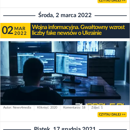
CZYTAJ DALEJ >>
Środa, 2 marca 2022
Wojna informacyjna. Gwałtowny wzrost
02
MAR
liczby fake newsów o Ukrainie
2022
Autor: News4media
Kliknięć: 2020
Komentarzy: 18
Zdjęć: 1
CZYTAJ DALEJ >>
Piątek, 17 grudnia 2021