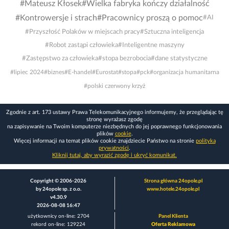
#Mateusz Kłosek
#Wielka fabryka kończy działalność
#Kontrowersje i strach
#Pracownicy proszą o pomoc
#AI
#Przyszłość Polaków w miejscach pracy
#Sztuczna inteligencja
#Robot zastąpi człowieka
#Inteligentne maszyny
#Zastępstwo za człowieka
#stopa bezrobocia
#dane statystyczne
#lipiec 2024
#biznes
#E-handel
#Eurostat
#stopa
#pck
#organizacja humanitarna
#polski czerwony krzyż
Zgodnie z art. 173 ustawy Prawa Telekomunikacyjnego informujemy, że przeglądając tę
stronę wyrażasz zgodę
na zapisywanie na Twoim komputerze niezbędnych do jej poprawnego funkcjonowania
plików
cookie
.
Więcej informacji na temat plików cookie znajdziecie Państwo na stronie
polityka
prywatności
.
Kliknij tutaj, aby wyrazić zgodę i ukryć komunikat.
Copyright © 2006-2026
Strona główna 24opole.pl
by 24opole sp. z o.o.
www.hotele.24opole.pl
v4.30.9
2026-08-08 16:47
użytkownicy on-line: 2704
Panel Klienta
rekord on-line: 129224
Oferta Reklamowa