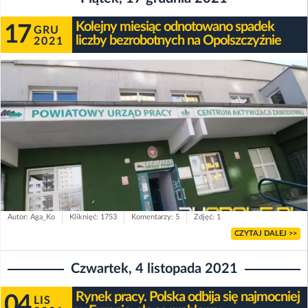
Kolejny miesiąc odnotowano spadek
17
GRU
liczby bezrobotnych na Opolszczyźnie
2021
Autor: Aga_Ko
Kliknięć: 1753
Komentarzy: 5
Zdjęć: 1
CZYTAJ DALEJ >>
Czwartek, 4 listopada 2021
Rynek pracy. Polska odbija się najmocniej
04
LIS