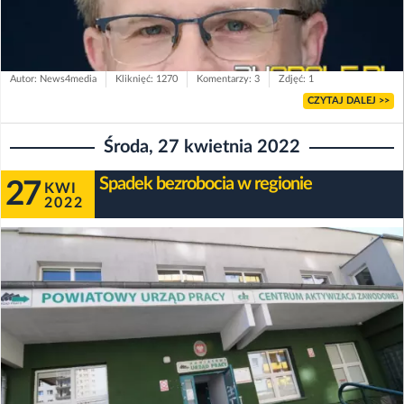
Autor: News4media
Kliknięć: 1270
Komentarzy: 3
Zdjęć: 1
CZYTAJ DALEJ >>
Środa, 27 kwietnia 2022
Spadek bezrobocia w regionie
27
KWI
2022