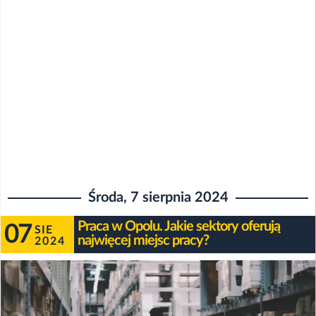
Środa, 7 sierpnia 2024
Praca w Opolu. Jakie sektory oferują
07
SIE
najwięcej miejsc pracy?
2024