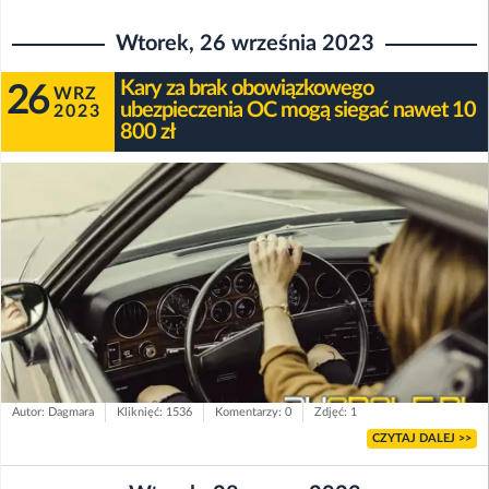
Wtorek, 26 września 2023
Kary za brak obowiązkowego
26
WRZ
ubezpieczenia OC mogą siegać nawet 10
2023
800 zł
Autor: Dagmara
Kliknięć: 1536
Komentarzy: 0
Zdjęć: 1
CZYTAJ DALEJ >>