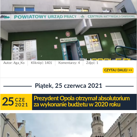
Autor: Aga_Ko
Kliknięć: 1401
Komentarzy: 4
Zdjęć: 1
CZYTAJ DALEJ >>
Piątek, 25 czerwca 2021
Prezydent Opola otrzymał absolutorium
25
CZE
za wykonanie budżetu w 2020 roku
2021