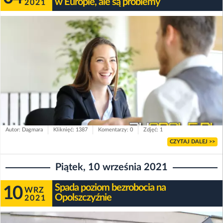
w Europie, ale są problemy
2021
Autor: Dagmara
Kliknięć: 1387
Komentarzy: 0
Zdjęć: 1
CZYTAJ DALEJ >>
Piątek, 10 września 2021
Spada poziom bezrobocia na
10
WRZ
Opolszczyźnie
2021