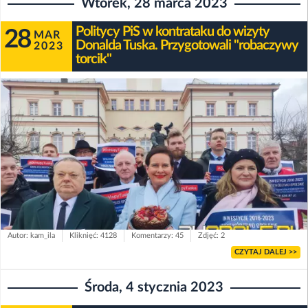
Wtorek, 28 marca 2023
Politycy PiS w kontrataku do wizyty
28
MAR
Donalda Tuska. Przygotowali "robaczywy
2023
torcik"
Autor: kam_ila
Kliknięć: 4128
Komentarzy: 45
Zdjęć: 2
CZYTAJ DALEJ >>
Środa, 4 stycznia 2023