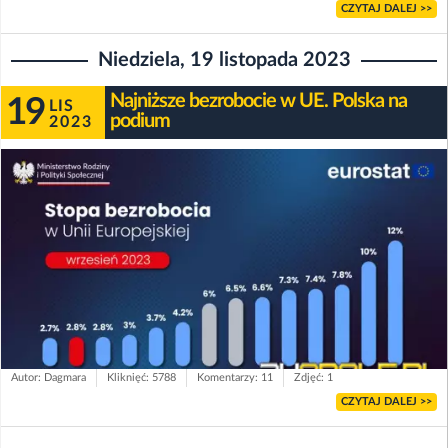
CZYTAJ DALEJ >>
Niedziela, 19 listopada 2023
Najniższe bezrobocie w UE. Polska na
19
LIS
podium
2023
Autor: Dagmara
Kliknięć: 5788
Komentarzy: 11
Zdjęć: 1
CZYTAJ DALEJ >>