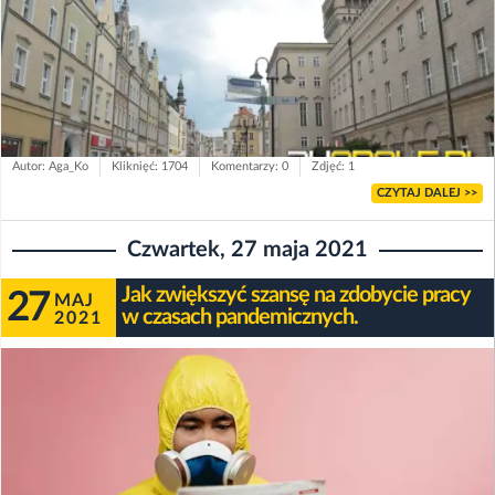
Autor: Aga_Ko
Kliknięć: 1704
Komentarzy: 0
Zdjęć: 1
CZYTAJ DALEJ >>
Czwartek, 27 maja 2021
Jak zwiększyć szansę na zdobycie pracy
27
MAJ
w czasach pandemicznych.
2021