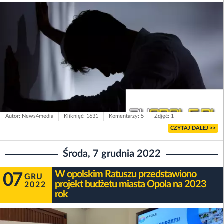
Autor: News4media
Kliknięć: 1631
Komentarzy: 5
Zdjęć: 1
CZYTAJ DALEJ >>
Środa, 7 grudnia 2022
W opolskim Ratuszu przedstawiono
07
GRU
projekt budżetu miasta Opola na 2023
2022
rok