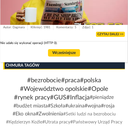
Autor: Dagmara
Kliknięć: 1981
Komentarzy: 5
Zdjęć: 1
CZYTAJ DALEJ >>
Nie udało się wykonać operacji (HTTP 0).
Wcześniejsze
CHMURA TAGÓW
#bezrobocie
#praca
#polska
#Województwo opolskie
#Opole
#rynek pracy
#GUS
#Inflacja
#pieniądze
#budżet miasta
#Szkoła
#ukraina
#wojna
#rosja
#Eko okna
#Zwolnienia
#Setki ludzi na bezrobociu
#Kędzierzyn Koźle
#Utrata pracy
#Państwowy Urząd Pracy