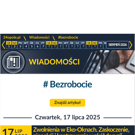
>
>
24opole.pl
Wiadomości
#bezrobocie
SIERPIEŃ 2026
1
2
3
4
5
6
7
?
?
?
?
?
?
?
?
?
?
?
?
?
?
?
# Bezrobocie
Znajdź artykuł
Czwartek, 17 lipca 2025
Zwolnienia w Eko-Oknach. Zaskoczenie,
17
LIP