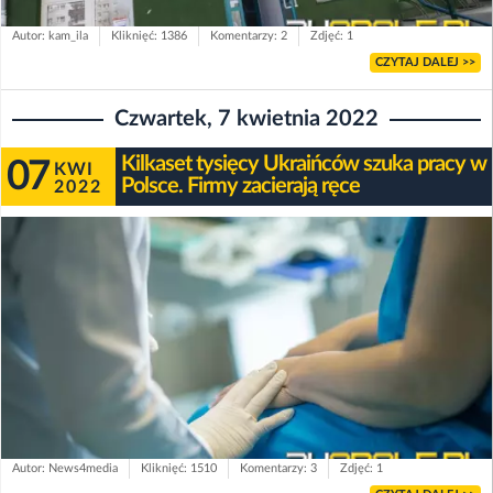
Autor: kam_ila
Kliknięć: 1386
Komentarzy: 2
Zdjęć: 1
CZYTAJ DALEJ >>
Czwartek, 7 kwietnia 2022
Kilkaset tysięcy Ukraińców szuka pracy w
07
KWI
Polsce. Firmy zacierają ręce
2022
Autor: News4media
Kliknięć: 1510
Komentarzy: 3
Zdjęć: 1