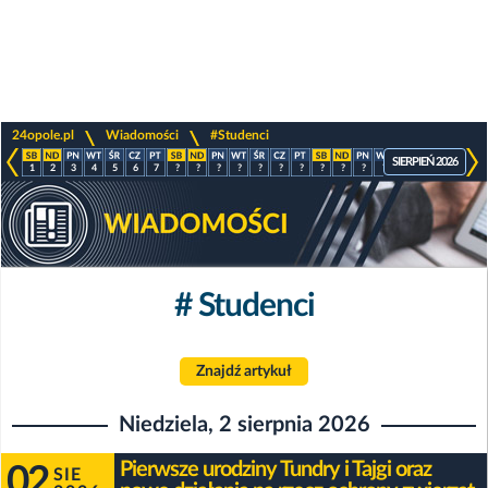
>
>
24opole.pl
Wiadomości
#Studenci
SIERPIEŃ 2026
1
2
3
4
5
6
7
?
?
?
?
?
?
?
?
?
?
?
?
?
?
?
# Studenci
Znajdź artykuł
Niedziela, 2 sierpnia 2026
Pierwsze urodziny Tundry i Tajgi oraz
02
SIE