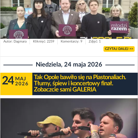
Autor: Dagmara
Kliknięć: 2259
Komentarzy: 9
Zdjęć: 1
CZYTAJ DALEJ >>
Niedziela, 24 maja 2026
Tak Opole bawiło się na Piastonaliach.
24
MAJ
Tłumy, śpiew i koncertowy finał.
2026
Zobaczcie sami GALERIA