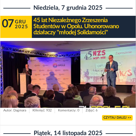
Niedziela, 7 grudnia 2025
45 lat Niezależnego Zrzeszenia
07
GRU
Studentów w Opolu. Uhonorowano
2025
działaczy "młodej Solidarności"
Autor: Dagmara
Kliknięć: 932
Komentarzy: 0
Zdjęć: 6
CZYTAJ DALEJ >>
Piątek, 14 listopada 2025