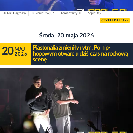
Autor: Dagmara
Kliknięć: 24537
Komentarzy: 0
Zdjęć: 85
CZYTAJ DALEJ >>
Środa, 20 maja 2026
Piastonalia zmieniły rytm. Po hip-
20
MAJ
hopowym otwarciu dziś czas na rockową
2026
scenę