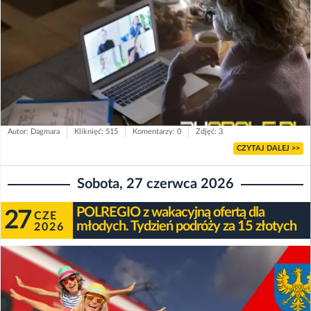
Autor: Dagmara
Kliknięć: 515
Komentarzy: 0
Zdjęć: 3
CZYTAJ DALEJ >>
Sobota, 27 czerwca 2026
POLREGIO z wakacyjną ofertą dla
27
CZE
młodych. Tydzień podróży za 15 złotych
2026