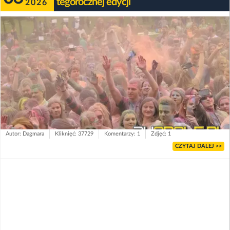
tegorocznej edycji
2026
Autor: Dagmara
Kliknięć: 37729
Komentarzy: 1
Zdjęć: 1
CZYTAJ DALEJ >>