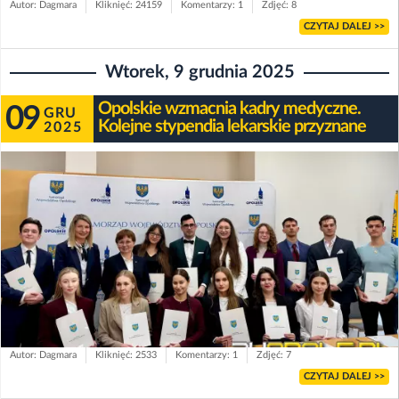
Autor: Dagmara
Kliknięć: 24159
Komentarzy: 1
Zdjęć: 8
CZYTAJ DALEJ >>
Wtorek, 9 grudnia 2025
Opolskie wzmacnia kadry medyczne.
09
GRU
Kolejne stypendia lekarskie przyznane
2025
Autor: Dagmara
Kliknięć: 2533
Komentarzy: 1
Zdjęć: 7
CZYTAJ DALEJ >>