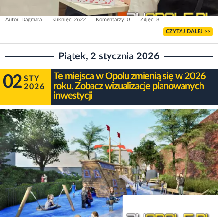
Autor: Dagmara
Kliknięć: 2622
Komentarzy: 0
Zdjęć: 8
CZYTAJ DALEJ >>
Piątek, 2 stycznia 2026
Te miejsca w Opolu zmienią się w 2026
02
STY
roku. Zobacz wizualizacje planowanych
2026
inwestycji