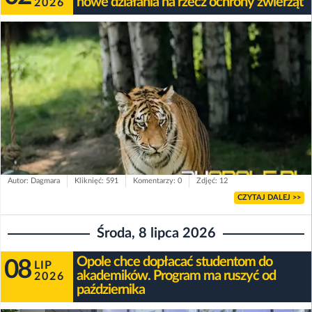
nowe działania na rzecz ochrony zwierząt
2026
Autor: Dagmara
Kliknięć: 591
Komentarzy: 0
Zdjęć: 12
CZYTAJ DALEJ >>
Środa, 8 lipca 2026
Opole chce dopłacać studentom do
08
LIP
akademików. Program ma ruszyć od
2026
października