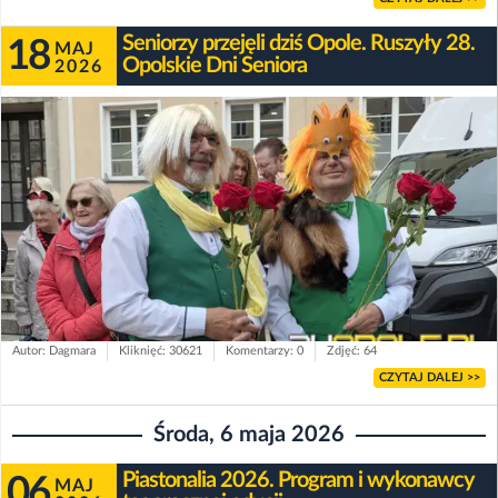
Seniorzy przejęli dziś Opole. Ruszyły 28.
18
MAJ
Opolskie Dni Seniora
2026
Autor: Dagmara
Kliknięć: 30621
Komentarzy: 0
Zdjęć: 64
CZYTAJ DALEJ >>
Środa, 6 maja 2026
Piastonalia 2026. Program i wykonawcy
06
MAJ