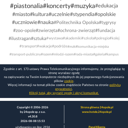
#piastonalia
#koncerty
#muzyka
#edukacja
#miasto
#kultura
#uczelnie
#stypendia
#opolskie
#uczniowie
#nauka
#Politechnika Opolska
#tygrysy
#zoo-opole
#zwierzęta
#ochrona-zwierząt
#fundacja
#ilustragan
#sztuka
#wystawa
#akademiki
#szkoła
#polregio
#kolej
#transport
#wakacje
#podróże
#mzk
#komunikacja-miejska
#transport-publiczny
#razem
#mlodzi-razem
#rada-miasta
#galeria
#kampus
Zgodnie z art. 173 ustawy Prawa Telekomunikacyjnego informujemy, że przeglądając tę
stronę wyrażasz zgodę
na zapisywanie na Twoim komputerze niezbędnych do jej poprawnego funkcjonowania
plików
cookie
.
Więcej informacji na temat plików cookie znajdziecie Państwo na stronie
polityka
prywatności
.
Kliknij tutaj, aby wyrazić zgodę i ukryć komunikat.
Copyright © 2006-2026
Strona główna 24opole.pl
by 24opole sp. z o.o.
www.hotele.24opole.pl
v4.30.8
2026-08-08 15:53
użytkownicy on-line: 2934
Panel Klienta