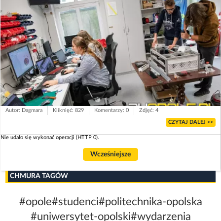
Autor: Dagmara
Kliknięć: 829
Komentarzy: 0
Zdjęć: 4
CZYTAJ DALEJ >>
Nie udało się wykonać operacji (HTTP 0).
Wcześniejsze
CHMURA TAGÓW
#opole
#studenci
#politechnika-opolska
#uniwersytet-opolski
#wydarzenia