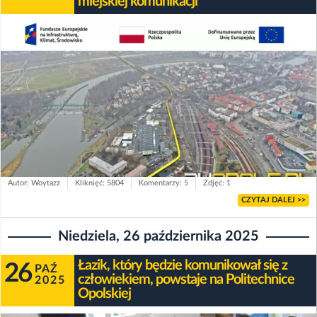
miejskiej komunikacji
Autor: Woytazz
Kliknięć: 5804
Komentarzy: 5
Zdjęć: 1
CZYTAJ DALEJ >>
Niedziela, 26 października 2025
Łazik, który będzie komunikował się z
26
PAŹ
człowiekiem, powstaje na Politechnice
2025
Opolskiej