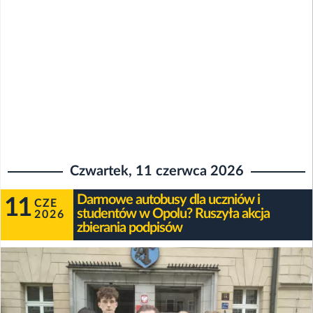
Czwartek, 11 czerwca 2026
Darmowe autobusy dla uczniów i
11
CZE
studentów w Opolu? Ruszyła akcja
2026
zbierania podpisów