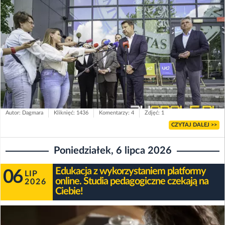
Autor: Dagmara
Kliknięć: 1436
Komentarzy: 4
Zdjęć: 1
CZYTAJ DALEJ >>
Poniedziałek, 6 lipca 2026
Edukacja z wykorzystaniem platformy
06
LIP
online. Studia pedagogiczne czekają na
2026
Ciebie!