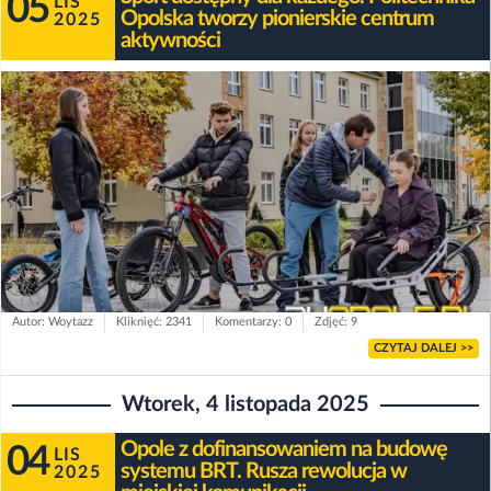
05
LIS
Opolska tworzy pionierskie centrum
2025
aktywności
Autor: Woytazz
Kliknięć: 2341
Komentarzy: 0
Zdjęć: 9
CZYTAJ DALEJ >>
Wtorek, 4 listopada 2025
Opole z dofinansowaniem na budowę
04
LIS
systemu BRT. Rusza rewolucja w
2025