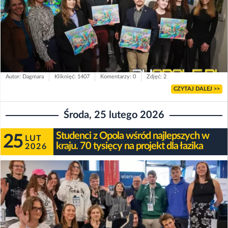
Autor: Dagmara
Kliknięć: 1407
Komentarzy: 0
Zdjęć: 2
CZYTAJ DALEJ >>
Środa, 25 lutego 2026
Studenci z Opola wśród najlepszych w
25
LUT
kraju. 70 tysięcy na projekt dla łazika
2026