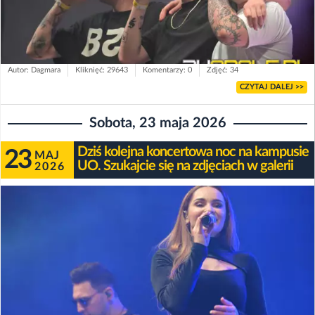
Autor: Dagmara
Kliknięć: 29643
Komentarzy: 0
Zdjęć: 34
CZYTAJ DALEJ >>
Sobota, 23 maja 2026
Dziś kolejna koncertowa noc na kampusie
23
MAJ
UO. Szukajcie się na zdjęciach w galerii
2026