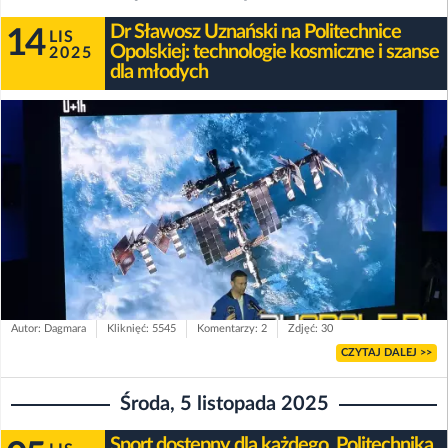
Dr Sławosz Uznański na Politechnice
14
LIS
Opolskiej: technologie kosmiczne i szanse
2025
dla młodych
Autor: Dagmara
Kliknięć: 5545
Komentarzy: 2
Zdjęć: 30
CZYTAJ DALEJ >>
Środa, 5 listopada 2025
Sport dostępny dla każdego. Politechnika