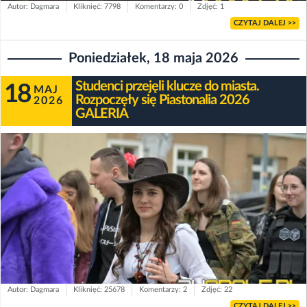
Autor: Dagmara
Kliknięć: 7798
Komentarzy: 0
Zdjęć: 1
CZYTAJ DALEJ >>
Poniedziałek, 18 maja 2026
Studenci przejęli klucze do miasta.
18
MAJ
Rozpoczęły się Piastonalia 2026
2026
GALERIA
Autor: Dagmara
Kliknięć: 25678
Komentarzy: 2
Zdjęć: 22
CZYTAJ DALEJ >>