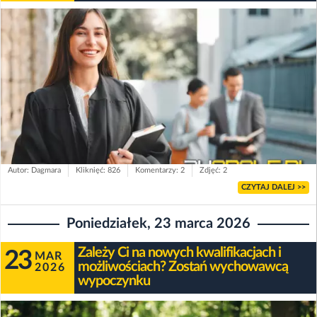
Autor: Dagmara
Kliknięć: 826
Komentarzy: 2
Zdjęć: 2
CZYTAJ DALEJ >>
Poniedziałek, 23 marca 2026
Zależy Ci na nowych kwalifikacjach i
23
MAR
możliwościach? Zostań wychowawcą
2026
wypoczynku