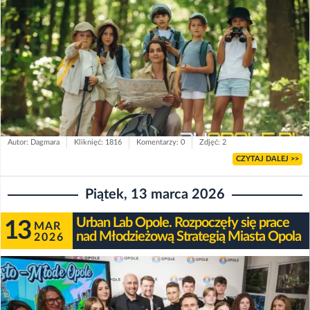
Autor: Dagmara
Kliknięć: 1816
Komentarzy: 0
Zdjęć: 2
CZYTAJ DALEJ >>
Piątek, 13 marca 2026
Urban Lab Opole. Rozpoczęły się prace
13
MAR
nad Młodzieżową Strategią Miasta Opola
2026