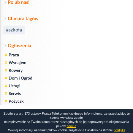
Polub nas!
Chmura tagów
#szkoła
Ogłoszenia
»
Praca
»
Wynajem
»
Rowery
»
Dom i Ogród
»
Usługi
»
Serwis
»
Pożyczki
Zgodnie z art. 173 ustawy Prawa Telekomunikacyjnego informujemy, że przeglądając tę
stronę wyrażasz zgodę
na zapisywanie na Twoim komputerze niezbędnych do jej poprawnego funkcjonowania
plików
cookie
.
Więcej informacji na temat plików cookie znajdziecie Państwo na stronie
polityka