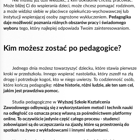
Nie musisz już dziś wiedzieć, z kim dokładnie chcesz pracować.
Może bliżej Ci do wspierania dzieci, może chcesz pomagać rodzinom,
a może widzisz siebie w placówce opiekuńczo-wychowawczej lub
instytucji wspierającej osoby zagrożone wykluczeniem.
Pedagogika
daje możliwość poznania różnych obszarów pracy i świadomego
wyboru
tego, który najlepiej odpowiada Twoim zainteresowaniom.
Kim możesz zostać po pedagogice?
Jednego dnia możesz towarzyszyć dziecku, które stawia pierwsze
kroki w przedszkolu. Innego wspierać nastolatka, który zszedł na złą
drogę i potrzebuje kogoś, kto w niego uwierzy. To codzienność osób,
które kończą pedagogikę:
różne historie, różni ludzie, ale ten sam cel,
jakim jest prawdziwa pomoc.
Studia pedagogiczne w
Wyższej Szkole Kształcenia
Zawodowego odbywają się z wykorzystaniem metod i technik nauki
na odległość co oznacza pracę własną za pośrednictwem platformy
online. To oczywiście jedynie część całego procesu - studenci
zobowiązani są do uczęszczania na zjazdy, które są przestrzenią do
spotkań na żywo z wykładowcami i innymi studentami.