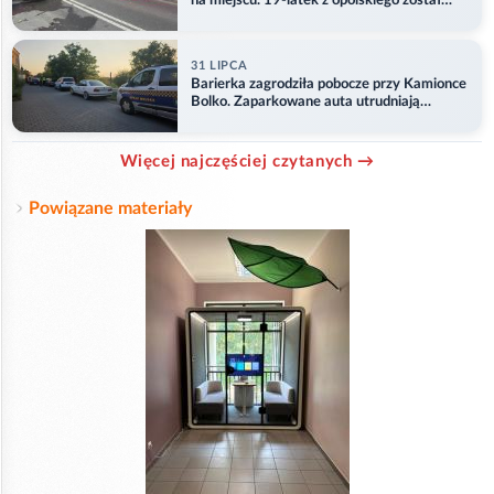
na miejscu. 19-latek z opolskiego został
ranny
31 LIPCA
Barierka zagrodziła pobocze przy Kamionce
Bolko. Zaparkowane auta utrudniają
przejazd
Więcej najczęściej czytanych →
Powiązane materiały