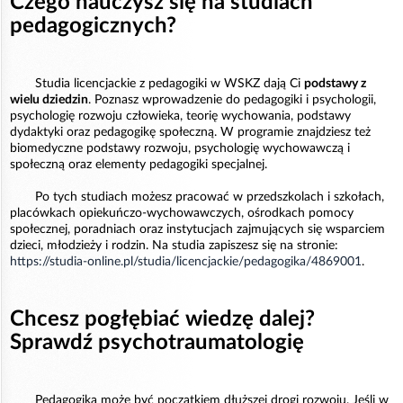
Czego nauczysz się na studiach
pedagogicznych?
Studia licencjackie z pedagogiki w WSKZ dają Ci
podstawy z
wielu dziedzin
. Poznasz wprowadzenie do pedagogiki i psychologii,
psychologię rozwoju człowieka, teorię wychowania, podstawy
dydaktyki oraz pedagogikę społeczną. W programie znajdziesz też
biomedyczne podstawy rozwoju, psychologię wychowawczą i
społeczną oraz elementy pedagogiki specjalnej.
Po tych studiach możesz pracować w przedszkolach i szkołach,
placówkach opiekuńczo-wychowawczych, ośrodkach pomocy
społecznej, poradniach oraz instytucjach zajmujących się wsparciem
dzieci, młodzieży i rodzin. Na studia zapiszesz się na stronie:
https://studia-online.pl/studia/licencjackie/pedagogika/4869001
.
Chcesz pogłębiać wiedzę dalej?
Sprawdź psychotraumatologię
Pedagogika może być początkiem dłuższej drogi rozwoju. Jeśli w