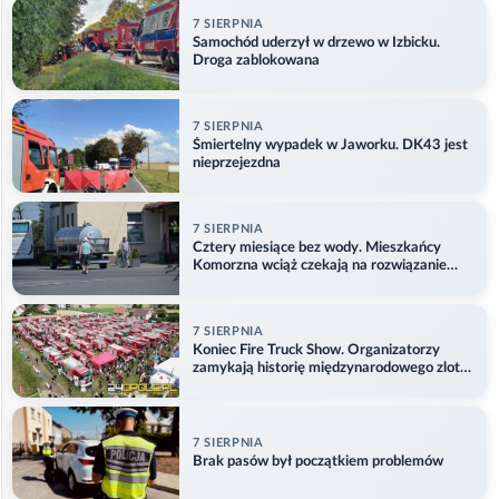
7 SIERPNIA
Samochód uderzył w drzewo w Izbicku.
Droga zablokowana
7 SIERPNIA
Śmiertelny wypadek w Jaworku. DK43 jest
nieprzejezdna
7 SIERPNIA
Cztery miesiące bez wody. Mieszkańcy
Komorzna wciąż czekają na rozwiązanie
problemu
7 SIERPNIA
Koniec Fire Truck Show. Organizatorzy
zamykają historię międzynarodowego zlotu
w Główczycach
7 SIERPNIA
Brak pasów był początkiem problemów