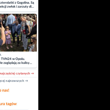
zterolatki z Gogolina. Są
ekcji zwłok i zarzuty dla
A
e TVN24 w Opolu.
e zaglądają za kulisy
acji
najczęściej czytanych →
cej najnowszych →
b nas!
ra tagów