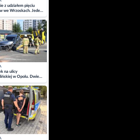
A
ie z udziałem pięciu
w we Wrzoskach. Jeden
wców zabrany w
ach
A
 na ulicy
ińskiej w Opolu. Dwie
 szpitalu
A