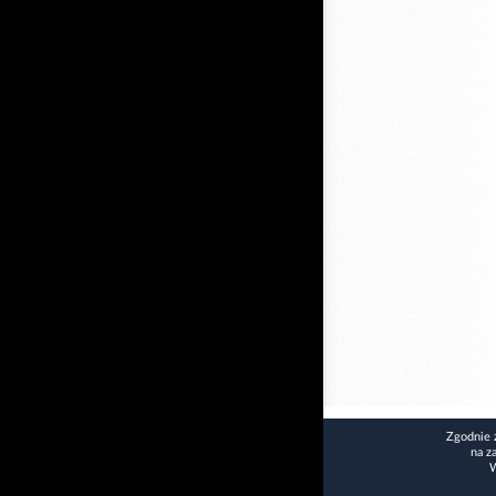
Zgodnie 
na z
W