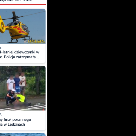
A
4-letniej dziewczynki w
e. Policja zatrzymała
A
ny finał porannego
ia w Lędzinach