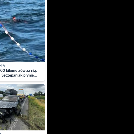
NIA
00 kilometrów za nią.
a Szczepaniak płynie
łtyk dla Piotra.
zacja