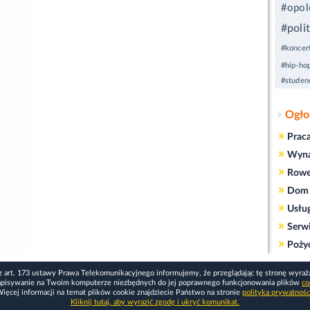
#opol
#poli
#koncer
#hip-ho
#studen
Ogło
»
Prac
»
Wyn
»
Rowe
»
Dom 
»
Usłu
»
Serw
»
Poży
z art. 173 ustawy Prawa Telekomunikacyjnego informujemy, że przeglądając tę stronę wyraż
apisywanie na Twoim komputerze niezbędnych do jej poprawnego funkcjonowania plików
co
ięcej informacji na temat plików cookie znajdziecie Państwo na stronie
polityka prywatnośc
Kliknij tutaj, aby wyrazić zgodę i ukryć komunikat.