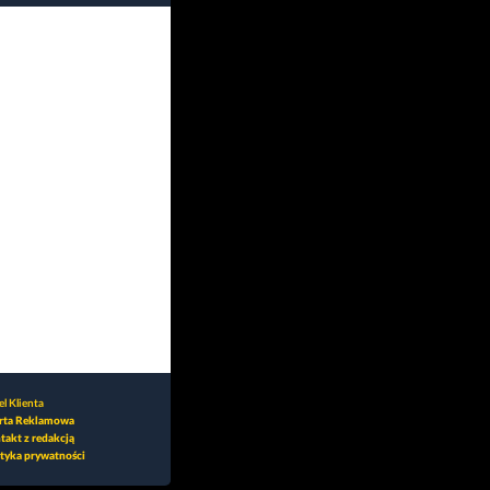
l Klienta
rta Reklamowa
takt z redakcją
ityka prywatności