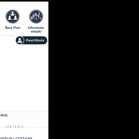
Baza Firm
Informator
miejski
skiej
reklama
ZĘŚCIEJ CZYTANE