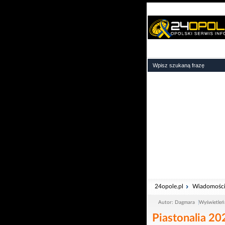
24opole.pl
Wiadomośc
Autor: Dagmara
Wyświetleń
Piastonalia 20