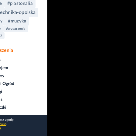
e
#piastonalia
technika-opolska
#muzyka
ty
p
#wydarzenia
ci
szenia
a
ajem
ry
i Ogród
gi
is
czki
asz zgodę
okie
.
i
.