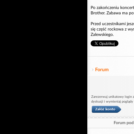
Po zakończeniu koncert
Brother. Zabawa ma po
Przed uczestnikami jes
się część rockowa z wy
Zalewskiego.
Forum
Zarezerwuj unikatowy login z
dyskusji i wymieniaj poglądy
Forum pod 