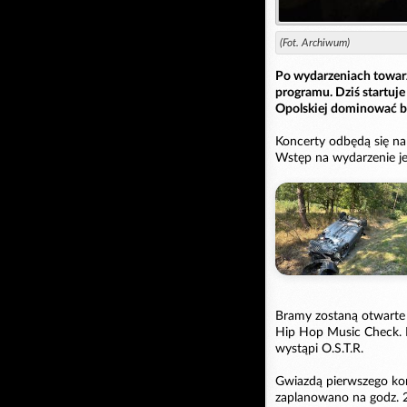
(Fot. Archiwum)
Po wydarzeniach towar
programu. Dziś startuje
Opolskiej dominować b
Koncerty odbędą się na 
Wstęp na wydarzenie je
Bramy zostaną otwarte 
Hip Hop Music Check. N
wystąpi O.S.T.R.
Gwiazdą pierwszego kon
zaplanowano na godz. 