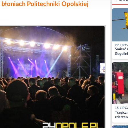
błoniach Politechniki Opolskiej
27 LIPC
Śmierć 
Gogolini
matkę
15 LIPC
Tragicz
zdarzen