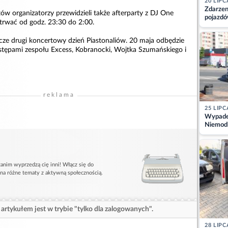
20 LIPC
Zdarzen
ów organizatorzy przewidzieli także afterparty z DJ One
pojazdó
trwać od godz. 23:30 do 2:00.
z kiero
kajdank
zcze drugi koncertowy dzień Piastonaliów. 20 maja odbędzie
stępami zespołu Excess, Kobranocki, Wojtka Szumańskiego i
reklama
25 LIPC
Wypadek
Niemodl
osoby w
anim wyprzedzą cię inni! Włącz się do
 na różne tematy z aktywną społecznością.
artykułem jest w trybie "tylko dla zalogowanych".
28 LIPC