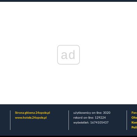
ad
Strona główna 24opole.pl
użytkownicy on-line: 3020
Pane
www.hotele.24opole.pl
rekord on-line: 129224
Ofe
wyświetleń: 1674105437
Kon
Pol