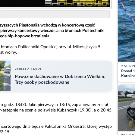
zyszących Piastonalia wchodzą w koncertową część
 pierwszy koncertowy wieczór, a na błoniach Politechniki
ędą hip-hopowe brzmienia.
błoniach Politechniki Opolskiej przy ul. Mikołajczyka 5.
st wolny.
2 SIERP
ZOBACZ TAKZE
Ponad 1
Karolin
Poważne dachowanie w Dobrzeniu Wielkim.
przez Ba
Trzy osoby poszkodowane
Aktuali
o godz. 18:00. Jako pierwszy, o 18:15, zaplanowany został
astępnie na scenie pojawi się Kubańczyk (19:30), a o 20:45
certowego dnia będzie Paktofonika Orkiestra, której występ
22:15.