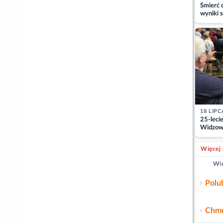
Śmierć c
wyniki s
matki
18 LIPC
25-leci
Widzowi
pracy st
Więcej 
Wię
Polu
Chmu