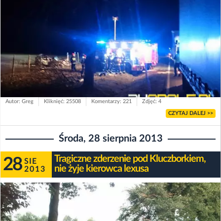
Autor: Greg
Kliknięć: 25508
Komentarzy: 221
Zdjęć: 4
CZYTAJ DALEJ >>
Środa, 28 sierpnia 2013
Tragiczne zderzenie pod Kluczborkiem,
28
SIE
nie żyje kierowca lexusa
2013