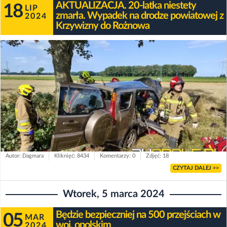
AKTUALIZACJA. 20-latka niestety
18
LIP
zmarła. Wypadek na drodze powiatowej z
2024
Krzywizny do Rożnowa
Autor: Dagmara
Kliknięć: 8434
Komentarzy: 0
Zdjęć: 18
CZYTAJ DALEJ >>
Wtorek, 5 marca 2024
Będzie bezpieczniej na 500 przejściach w
05
MAR
woj. opolskim
2024