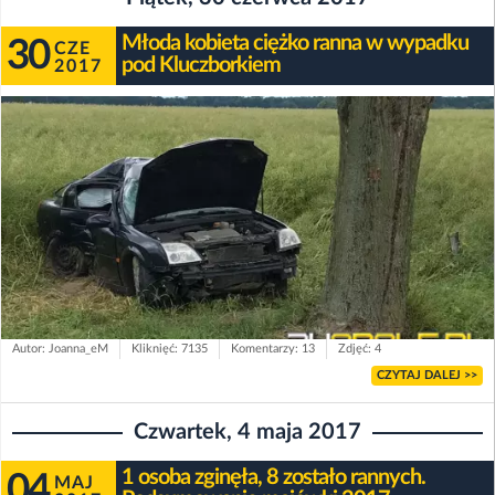
Młoda kobieta ciężko ranna w wypadku
30
CZE
pod Kluczborkiem
2017
Autor: Joanna_eM
Kliknięć: 7135
Komentarzy: 13
Zdjęć: 4
CZYTAJ DALEJ >>
Czwartek, 4 maja 2017
1 osoba zginęła, 8 zostało rannych.
04
MAJ