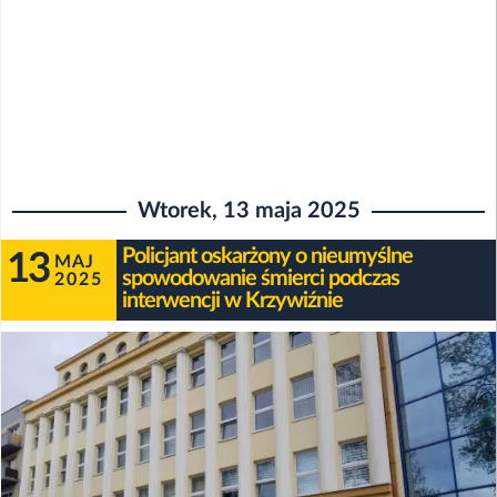
Wtorek, 13 maja 2025
Policjant oskarżony o nieumyślne
13
MAJ
spowodowanie śmierci podczas
2025
interwencji w Krzywiźnie