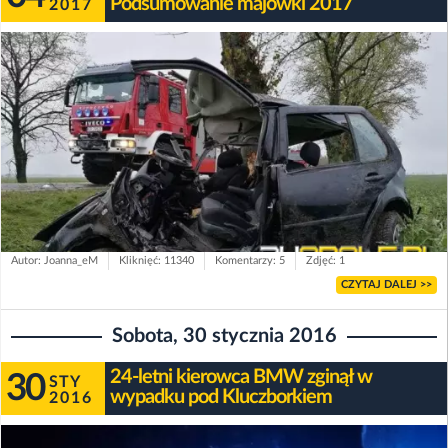
Podsumowanie majówki 2017
2017
Autor: Joanna_eM
Kliknięć: 11340
Komentarzy: 5
Zdjęć: 1
CZYTAJ DALEJ >>
Sobota, 30 stycznia 2016
24-letni kierowca BMW zginął w
30
STY
wypadku pod Kluczborkiem
2016