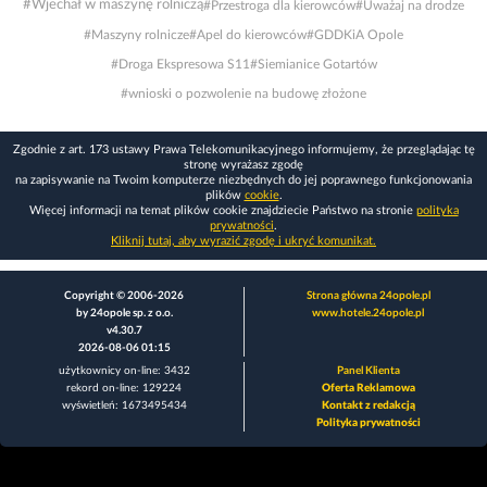
#Wjechał w maszynę rolniczą
#Przestroga dla kierowców
#Uważaj na drodze
#Maszyny rolnicze
#Apel do kierowców
#GDDKiA Opole
#Droga Ekspresowa S11
#Siemianice Gotartów
#wnioski o pozwolenie na budowę złożone
Zgodnie z art. 173 ustawy Prawa Telekomunikacyjnego informujemy, że przeglądając tę
stronę wyrażasz zgodę
na zapisywanie na Twoim komputerze niezbędnych do jej poprawnego funkcjonowania
plików
cookie
.
Więcej informacji na temat plików cookie znajdziecie Państwo na stronie
polityka
prywatności
.
Kliknij tutaj, aby wyrazić zgodę i ukryć komunikat.
Copyright © 2006-2026
Strona główna 24opole.pl
by 24opole sp. z o.o.
www.hotele.24opole.pl
v4.30.7
2026-08-06 01:15
użytkownicy on-line: 3432
Panel Klienta
rekord on-line: 129224
Oferta Reklamowa
wyświetleń: 1673495434
Kontakt z redakcją
Polityka prywatności