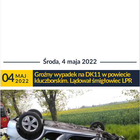
Środa, 4 maja 2022
Groźny wypadek na DK11 w powiecie
04
MAJ
kluczborskim. Lądował śmigłowiec LPR
2022