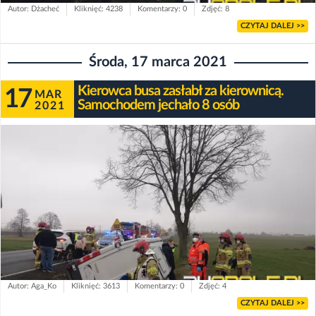
Autor: Dżacheć
Kliknięć: 4238
Komentarzy: 0
Zdjęć: 8
CZYTAJ DALEJ >>
Środa, 17 marca 2021
Kierowca busa zasłabł za kierownicą.
17
MAR
Samochodem jechało 8 osób
2021
Autor: Aga_Ko
Kliknięć: 3613
Komentarzy: 0
Zdjęć: 4
CZYTAJ DALEJ >>