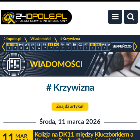
>
>
24opole.pl
Wiadomości
#Krzywizna
SIERPIEŃ 2026
1
2
3
4
5
6
?
?
?
?
?
?
?
?
?
?
?
?
?
?
?
?
# Krzywizna
Znajdź artykuł
Środa, 11 marca 2026
Kolizja na DK11 między Kluczborkiem a
11
MAR