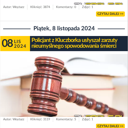
Autor: Woytazz
Kliknięć: 3874
Komentarzy: 0
Zdjęć: 1
CZYTAJ DALEJ >>
Piątek, 8 listopada 2024
Policjant z Kluczborka usłyszał zarzuty
08
LIS
nieumyślnego spowodowania śmierci
2024
Autor: Woytazz
Kliknięć: 3119
Komentarzy: 5
Zdjęć: 1
CZYTAJ DALEJ >>