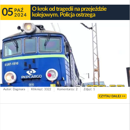
O krok od tragedii na przejeździe
05
PAŹ
kolejowym. Policja ostrzega
2024
Autor: Dagmara
Kliknięć: 3322
Komentarzy: 2
Zdjęć: 1
CZYTAJ DALEJ >>