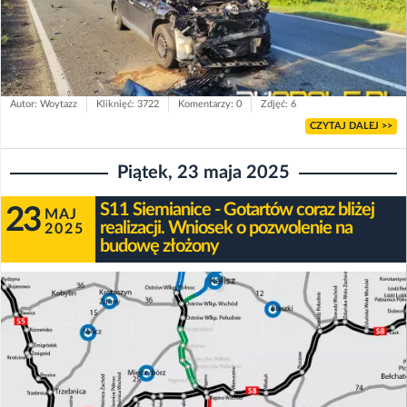
Autor: Woytazz
Kliknięć: 3722
Komentarzy: 0
Zdjęć: 6
CZYTAJ DALEJ >>
Piątek, 23 maja 2025
S11 Siemianice - Gotartów coraz bliżej
23
MAJ
realizacji. Wniosek o pozwolenie na
2025
budowę złożony