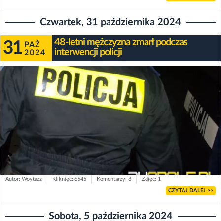
Czwartek, 31 października 2024
48-letni mężczyzna zmarł podczas
31
PAŹ
interwencji policji
2024
Autor: Woytazz
Kliknięć: 6545
Komentarzy: 8
Zdjęć: 1
CZYTAJ DALEJ >>
Sobota, 5 października 2024