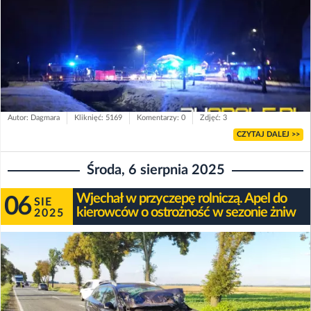
Autor: Dagmara
Kliknięć: 5169
Komentarzy: 0
Zdjęć: 3
CZYTAJ DALEJ >>
Środa, 6 sierpnia 2025
Wjechał w przyczepę rolniczą. Apel do
06
SIE
kierowców o ostrożność w sezonie żniw
2025