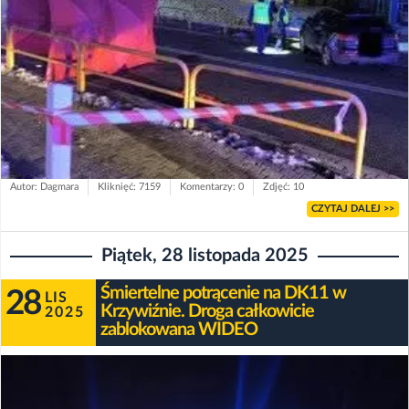
Autor: Dagmara
Kliknięć: 7159
Komentarzy: 0
Zdjęć: 10
CZYTAJ DALEJ >>
Piątek, 28 listopada 2025
Śmiertelne potrącenie na DK11 w
28
LIS
Krzywiźnie. Droga całkowicie
2025
zablokowana WIDEO