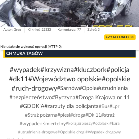
Autor: Greg
Kliknięć: 22333
Komentarzy: 77
Zdjęć: 3
CZYTAJ DALEJ >>
Nie udało się wykonać operacji (HTTP 0).
CHMURA TAGÓW
#wypadek
#krzywizna
#kluczbork
#policja
#dk11
#Województwo opolskie
#opolskie
#ruch-drogowy
#Sarnów
#Opole
#utrudnienia
#bezpieczeństwo
#Byczyna
#Droga Krajowa nr 11
#GDDKiA
#zarzuty dla policjanta
#Bus
#Lpr
#Straż pożarna
#piesi
#droga
#Dk 11
#straż
#wypadek śmiertelny
#kolizja
#pieszy
#odblaski
#kara
#utrudnienia-drogowe
#Opolskie drogi
#Wypadek drogowy