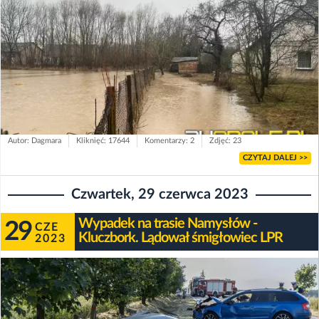
Autor: Dagmara
Kliknięć: 17644
Komentarzy: 2
Zdjęć: 23
CZYTAJ DALEJ >>
Czwartek, 29 czerwca 2023
Wypadek na trasie Namysłów -
29
CZE
Kluczbork. Lądował śmigłowiec LPR
2023