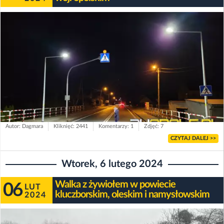
Autor: Dagmara
Kliknięć: 2441
Komentarzy: 1
Zdjęć: 7
CZYTAJ DALEJ >>
Wtorek, 6 lutego 2024
Walka z żywiołem w powiecie
06
LUT
kluczborskim, oleskim i namysłowskim
2024