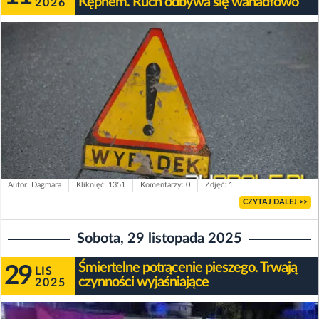
Kępnem. Ruch odbywa się wahadłowo
2026
Autor: Dagmara
Kliknięć: 1351
Komentarzy: 0
Zdjęć: 1
CZYTAJ DALEJ >>
Sobota, 29 listopada 2025
Śmiertelne potrącenie pieszego. Trwają
29
LIS
czynności wyjaśniające
2025