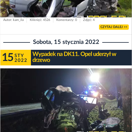
Autor: kam_ila
Kliknięć: 4526
Komentarzy: 0
Zdjęć: 4
CZYTAJ DALEJ >>
Sobota, 15 stycznia 2022
Wypadek na DK11. Opel uderzył w
15
STY
drzewo
2022