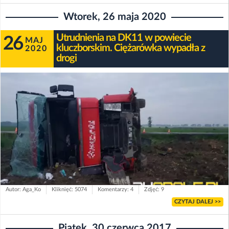
Wtorek, 26 maja 2020
Utrudnienia na DK11 w powiecie
26
MAJ
kluczborskim. Ciężarówka wypadła z
2020
drogi
Autor: Aga_Ko
Kliknięć: 5074
Komentarzy: 4
Zdjęć: 9
CZYTAJ DALEJ >>
Piątek, 30 czerwca 2017