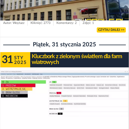
Autor: Woytazz
Kliknięć: 2773
Komentarzy: 2
Zdjęć: 1
CZYTAJ DALEJ >>
Piątek, 31 stycznia 2025
Kluczbork z zielonym światłem dla farm
31
STY
wiatrowych
2025