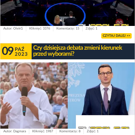
Autor: OlekG
Kliknięć: 3376
Komentarzy: 15
Zdjęć: 1
CZYTAJ DALEJ >>
Czy dzisiejsza debata zmieni kierunek
09
PAŹ
przed wyborami?
2023
Autor: Dagmara
Kliknięć: 1987
Komentarzy: 8
Zdjęć: 1