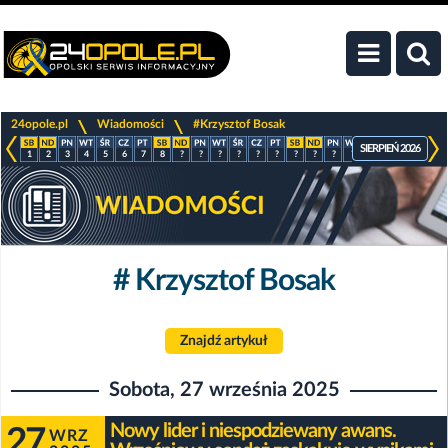
>
>
24opole.pl
Wiadomości
#Krzysztof Bosak
SIERPIEŃ 2026
1
2
3
4
5
6
7
8
?
?
?
?
?
?
?
?
?
?
?
?
?
?
# Krzysztof Bosak
Znajdź artykuł
Sobota, 27 września 2025
Nowy lider i niespodziewany awans.
27
WRZ