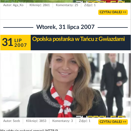
Autor: Aga_Ko
Kliknięć: 2861
Komentarzy: 25
Zdjęć: 1
CZYTAJ DALEJ >>
Wtorek, 31 lipca 2007
Opolska posłanka w Tańcu z Gwiazdami
31
LIP
2007
Autor: Seeb
Kliknięć: 3853
Komentarzy: 3
Zdjęć: 1
CZYTAJ DALEJ >>
Nie udało się wykonać operacji (HTTP 0).