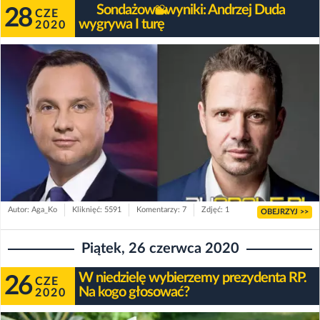
Sondażowe wyniki: Andrzej Duda
28
CZE
wygrywa I turę
2020
Autor: Aga_Ko
Kliknięć: 5591
Komentarzy: 7
Zdjęć: 1
OBEJRZYJ >>
Piątek, 26 czerwca 2020
W niedzielę wybierzemy prezydenta RP.
26
CZE
Na kogo głosować?
2020