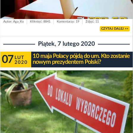
Autor: Aga_Ko
Kliknięć: 8841
Komentarzy: 19
Zdjęć: 11
CZYTAJ DALEJ >>
Piątek, 7 lutego 2020
10 maja Polacy pójdą do urn. Kto zostanie
07
LUT
nowym prezydentem Polski?
2020