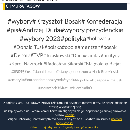
CHMURA TAGÓW
#wybory
#Krzysztof Bosak
#Konfederacja
#pis
#Andrzej Duda
#wybory prezydenckie
#wybory 2023
#polityka
#hołownia
#Donald Tusk
#polska
#opole
#mentzen
#bosak
#Debata
#TVP
#Trzaskowski
#Duda
#sondaż
#politycy
#Karol Nawrocki
#Radosław Sikorski
#Magdalena Biejat
#IBRiS
#usa
#donald trump
#stany zjednoczone
#Mark Brzezinski,
#ameryka
#europarlament
#rynek
#tyszka
#opolski okręg
#po
#sejm
#tusk
#morawiecki
#Mateusz
#Lewica
#KO
Zgodnie z art. 173 ustawy Prawa Telekomunikacyjnego informujemy, że przeglądając tę
stronę wyrażasz zgodę
na zapisywanie na Twoim komputerze niezbędnych do jej poprawnego funkcjonowania
plików
cookie
.
Więcej informacji na temat plików cookie znajdziecie Państwo na stronie
polityka
prywatności
.
Kliknij tutaj, aby wyrazić zgodę i ukryć komunikat.