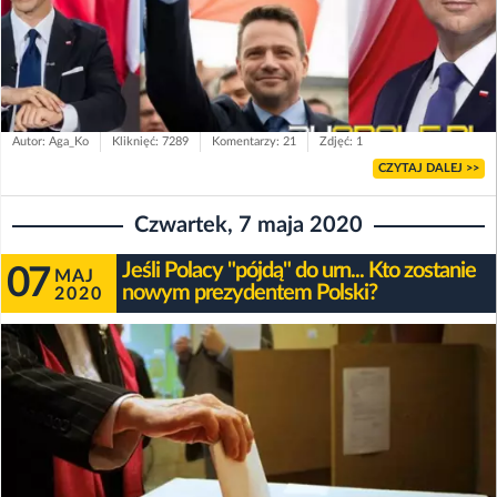
Autor: Aga_Ko
Kliknięć: 7289
Komentarzy: 21
Zdjęć: 1
CZYTAJ DALEJ >>
Czwartek, 7 maja 2020
Jeśli Polacy "pójdą" do urn... Kto zostanie
07
MAJ
nowym prezydentem Polski?
2020