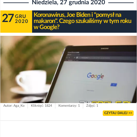
Niedziela, 27 grudnia 2020
Koronawirus, Joe Biden i "pomysł na
27
GRU
makaron". Czego szukaliśmy w tym roku
2020
w Google?
Autor: Aga_Ko
Kliknięć: 1824
Komentarzy: 1
Zdjęć: 1
CZYTAJ DALEJ >>