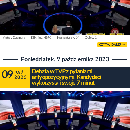
Autor: Dagmara
Kliknięć: 4890
Komentarzy: 14
Zdjęć: 1
CZYTAJ DALEJ >>
Poniedziałek, 9 października 2023
Debata w TVP z pytaniami
09
PAŹ
antyopozycyjnymi. Kandydaci
2023
wykorzystali swoje 7 minut