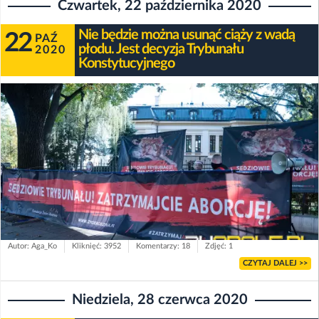
Czwartek, 22 października 2020
Nie będzie można usunąć ciąży z wadą
22
PAŹ
płodu. Jest decyzja Trybunału
2020
Konstytucyjnego
Autor: Aga_Ko
Kliknięć: 3952
Komentarzy: 18
Zdjęć: 1
CZYTAJ DALEJ >>
Niedziela, 28 czerwca 2020