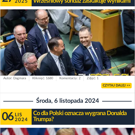
Wrześniowy sondaż zaskakuje wynikami
2025
Autor: Dagmara
Kliknięć: 1680
Komentarzy: 2
Zdjęć: 1
CZYTAJ DALEJ >>
Środa, 6 listopada 2024
Co dla Polski oznacza wygrana Donalda
06
LIS
Trumpa?
2024