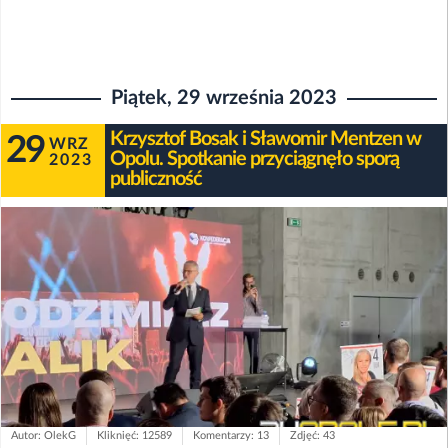
Piątek, 29 września 2023
Krzysztof Bosak i Sławomir Mentzen w
29
WRZ
Opolu. Spotkanie przyciągnęło sporą
2023
publiczność
Autor: OlekG
Kliknięć: 12589
Komentarzy: 13
Zdjęć: 43