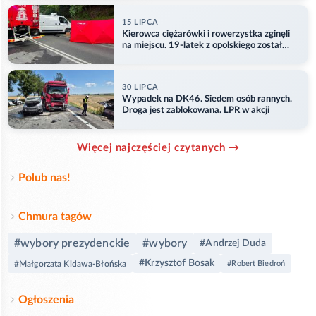
15 LIPCA
Kierowca ciężarówki i rowerzystka zginęli
na miejscu. 19-latek z opolskiego został
ranny
30 LIPCA
Wypadek na DK46. Siedem osób rannych.
Droga jest zablokowana. LPR w akcji
Więcej najczęściej czytanych →
Polub nas!
Chmura tagów
#wybory prezydenckie
#wybory
#Andrzej Duda
#Krzysztof Bosak
#Małgorzata Kidawa-Błońska
#Robert Biedroń
Ogłoszenia