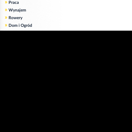
»
Praca
»
Wynajem
»
Rowery
»
Dom i Ogród
»
Usługi
»
Serwis
»
Pożyczki
Zgodnie z art. 173 ustawy Prawa Telekomunikacyjnego informujemy, że przeglądając tę
stronę wyrażasz zgodę
na zapisywanie na Twoim komputerze niezbędnych do jej poprawnego funkcjonowania
plików
cookie
.
Więcej informacji na temat plików cookie znajdziecie Państwo na stronie
polityka
prywatności
.
Kliknij tutaj, aby wyrazić zgodę i ukryć komunikat.
Copyright © 2006-2026
Strona główna 24opole.pl
by 24opole sp. z o.o.
www.hotele.24opole.pl
v4.30.6
2026-08-05 12:01
użytkownicy on-line: 2962
Panel Klienta
rekord on-line: 129224
Oferta Reklamowa
wyświetleń: 1672854547
Kontakt z redakcją