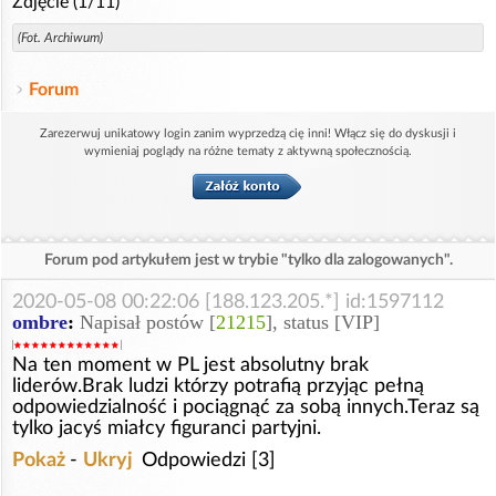
Zdjęcie (1/11)
(Fot. Archiwum)
Forum
Zarezerwuj unikatowy login zanim wyprzedzą cię inni! Włącz się do dyskusji i
wymieniaj poglądy na różne tematy z aktywną społecznością.
Forum pod artykułem jest w trybie "tylko dla zalogowanych".
2020-05-08 00:22:06 [188.123.205.*] id:1597112
ombre
:
Napisał postów [
21215
], status [VIP]
Na ten moment w PL jest absolutny brak
liderów.Brak ludzi którzy potrafią przyjąc pełną
odpowiedzialność i pociągnąć za sobą innych.Teraz są
tylko jacyś miałcy figuranci partyjni.
Pokaż
-
Ukryj
Odpowiedzi [3]