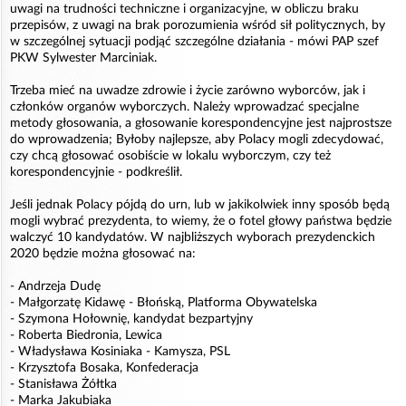
uwagi na trudności techniczne i organizacyjne, w obliczu braku
przepisów, z uwagi na brak porozumienia wśród sił politycznych, by
w szczególnej sytuacji podjąć szczególne działania - mówi PAP szef
PKW Sylwester Marciniak.
Trzeba mieć na uwadze zdrowie i życie zarówno wyborców, jak i
członków organów wyborczych. Należy wprowadzać specjalne
metody głosowania, a głosowanie korespondencyjne jest najprostsze
do wprowadzenia; Byłoby najlepsze, aby Polacy mogli zdecydować,
czy chcą głosować osobiście w lokalu wyborczym, czy też
korespondencyjnie - podkreślił.
Jeśli jednak Polacy pójdą do urn, lub w jakikolwiek inny sposób będą
mogli wybrać prezydenta, to wiemy, że o fotel głowy państwa będzie
walczyć 10 kandydatów. W najbliższych wyborach prezydenckich
2020 będzie można głosować na:
- Andrzeja Dudę
- Małgorzatę Kidawę - Błońską, Platforma Obywatelska
- Szymona Hołownię, kandydat bezpartyjny
- Roberta Biedronia, Lewica
- Władysława Kosiniaka - Kamysza, PSL
- Krzysztofa Bosaka, Konfederacja
- Stanisława Żółtka
- Marka Jakubiaka