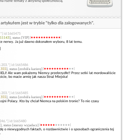
 na różne tematy z aktywną społecznością.
artykułem jest w trybie "tylko dla zalogowanych".
.*] id:1665475
11143
], status [VIP]
 te nerwy. Ja już dawno dokonałem wyboru, 8 lat temu.
]
.203.*] id:1665486
1355
], status [zrobił/a karierę]
ELI! Ale wam pokażemy Niemcy przebrzydłe!! Przez setki lat mordowaliście
icie, bo macie armię jak nasza Straż Miejska!
.203.*] id:1665485
1355
], status [zrobił/a karierę]
i Polacy. Kto by chciał Niemca na polskim tronie? To nie czasy
246.*] id:1665480
9
], status [starszy wyjadacz]
ę o niewygodnych faktach, o rozdawnictwie i o sposobach ograniczenia tej
.