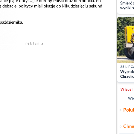
tanie piąte dotyczące obrony Polski oraz bezrobocia. Po
Śmierć c
 debacie, politycy mieli okazję do kilkudziesięciu sekund
wyniki s
.
matki
aździernika.
reklama
25 LIPC
Wypade
Chrzelic
zablok
Więcej 
Wię
Polu
Chmu