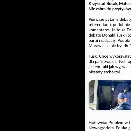
Krzysztof Bosak, Mateus
Nie zabrakło przytyków
Pierwsze pytanie debat
referendum), podobnie j
komentarza, że to za D
debatę Donald Tusk i S
partii rządzącej. Podo
Morawiecki nie był dł
Tusk: Chcę wykorzystać 
dla państwa, dla tych o
jestem taki jak wy, wie
niestety stchórzył.
Hołownia: Problem w ty
Nowogrodzka. Polska gr