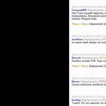
2023-10-09 23:14:36 [188.146
Gargamel80
:
Napisał postów [
Herr Tusk wypadł najgorzej, a
manipulatora. Antyopozycyjne
totalnie POgięło haha
Pokaż
-
Ukryj
Odpowiedzi [2
2023-10-10 08:59:12 [83.27.2
mw46mw
:
Napisał postów [
49
to nawet obok debaty nie leża
2023-10-09 22:29:02 [87.205.
Henryk
:
Napisał postów [
615
]
Porażka, żenada TVP. Tego na 
Pokaż
-
Ukryj
Odpowiedzi [1
2023-10-10 03:58:08 [46.134.
liberty
:
Napisał postów [
5870
]
Czemu zaśliniony wielbiciel k
2023-10-10 00:16:15 [178.36.
becking
:
Napisał postów [
129
]
7 partii, PJJ nie zaprosili, bo