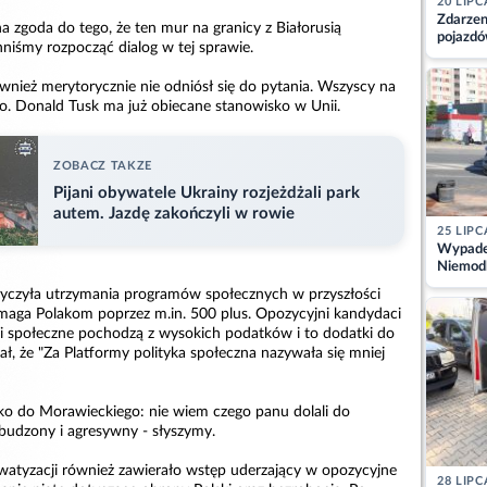
20 LIPC
Zdarzen
na zgoda do tego, że ten mur na granicy z Białorusią
pojazdó
niśmy rozpocząć dialog w tej sprawie.
z kiero
kajdank
nież merytorycznie nie odniósł się do pytania. Wszyscy na
go. Donald Tusk ma już obiecane stanowisko w Unii.
ZOBACZ TAKZE
Pijani obywatele Ukrainy rozjeżdżali park
autem. Jazdę zakończyli w rowie
25 LIPC
Wypadek
Niemodl
osoby w
tyczyła utrzymania programów społecznych w przyszłości
omaga Polakom poprzez m.in. 500 plus. Opozycyjni kandydaci
ki społeczne pochodzą z wysokich podatków i to dodatki do
dał, że "Za Platformy polityka społeczna nazywała się mniej
ko do Morawieckiego: nie wiem czego panu dolali do
obudzony i agresywny - słyszymy.
ywatyzacji również zawierało wstęp uderzający w opozycyjne
28 LIPC