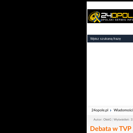
24opole.pl
Wiadomośc
Autor: OlekG
Wyświetleń: 
Debata w TVP 