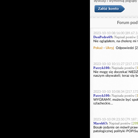
dyskusji i wymieniaj poglądy
Forum pod 
2023-10-10 08:16:00 [89.67.3
DonPedro69
:
Napisał postów [
Nie oglądałem, na cholerę mi
Pokaż
-
Ukryj
Odpowiedzi [2
2023-10-10 10:11:27 [217.173
Patryk100
:
Napisała postów [
Nie mogę się doczekać NIEDZI
naszym obywateli; teraz się bo
2023-10-10 10:08:34 [217.173
Patryk100
:
Napisała postów [
WYGRAMY, możecie być spokojn
szlacheckie...
2023-10-10 09:23:50 [79.187.
Marek63
:
Napisał postów [
20
Bosak-jedynie on mówił prawd
patologicznej polityki POPiSu