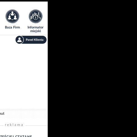
Baza Firm
Informator
miejski
nut
reklama
ZĘŚCIEJ CZYTANE