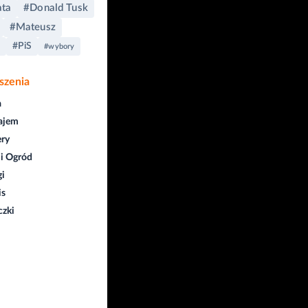
ta
#Donald Tusk
#Mateusz
#PiS
#wybory
szenia
a
ajem
ry
i Ogród
gi
is
czki