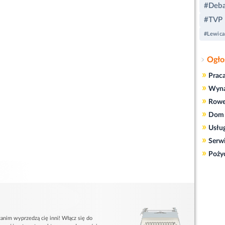
#Deba
#TVP
#Lewica
Ogło
»
Prac
»
Wyn
»
Rowe
»
Dom 
»
Usłu
»
Serw
»
Poży
anim wyprzedzą cię inni! Włącz się do