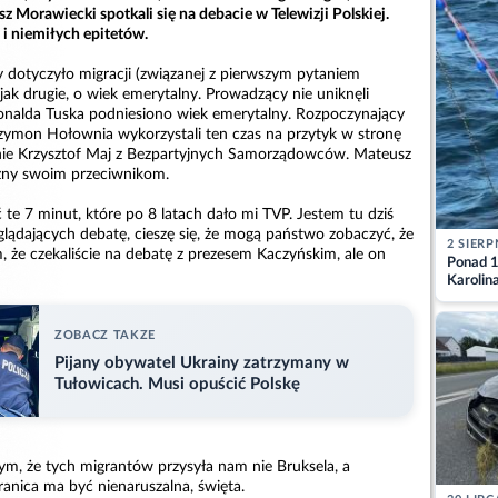
z Morawiecki spotkali się na debacie w Telewizji Polskiej.
 i niemiłych epitetów.
y dotyczyło migracji (związanej z pierwszym pytaniem
ak drugie, o wiek emerytalny. Prowadzący nie uniknęli
onalda Tuska podniesiono wiek emerytalny. Rozpoczynający
zymon Hołownia wykorzystali ten czas na przytyk w stronę
bnie Krzysztof Maj z Bezpartyjnych Samorządowców. Mateusz
użny swoim przeciwnikom.
te 7 minut, które po 8 latach dało mi TVP. Jestem tu dziś
glądających debatę, cieszę się, że mogą państwo zobaczyć, że
2 SIERP
m, że czekaliście na debatę z prezesem Kaczyńskim, ale on
Ponad 1
Karolin
przez Ba
Aktuali
ZOBACZ TAKZE
Pijany obywatel Ukrainy zatrzymany w
Tułowicach. Musi opuścić Polskę
m, że tych migrantów przysyła nam nie Bruksela, a
anica ma być nienaruszalna, święta.