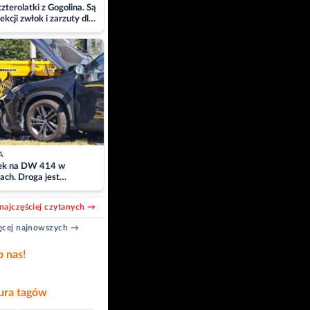
zterolatki z Gogolina. Są
ekcji zwłok i zarzuty dla
A
k na DW 414 w
ach. Droga jest
owana
najczęściej czytanych →
cej najnowszych →
b nas!
ra tagów