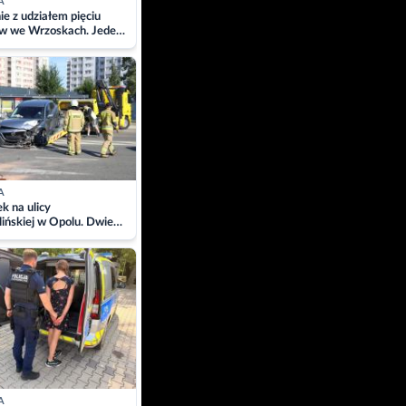
A
ie z udziałem pięciu
w we Wrzoskach. Jeden
wców zabrany w
ach
A
 na ulicy
ińskiej w Opolu. Dwie
 szpitalu
A