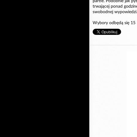
partie. Podobnie jak py
trwającej ponad godzinę
swobodnej wypowiedzi
Wybory odbędą się 15 p