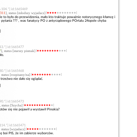
.104.*] id:1665469
311
], status [młodszy wyjadacz]
le to było do przewidzenia, mało kto traktuje poważnie notorycznego kłamcę i
 pytania ??? , was fanatycy PO z antyrządowego POrtalu 24opole chyba
]
13.*] id:1665477
7
], status [starszy pismak]
ło.
80.*] id:1665468
, status [rozpisany/na]
trzeźwo nie dało się oglądać.
]
90.*] id:1665473
, status [Szycha]
otów się nie pojawił a wystawił Pinokia?
114.*] id:1665471
, status [wyjadacz]
 się boi PIS, że im zabierze wyborców.