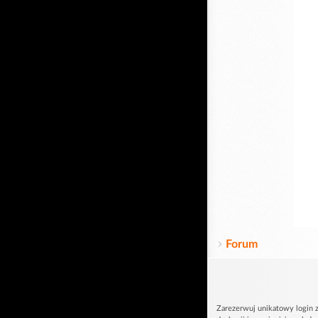
Forum
Zarezerwuj unikatowy login z