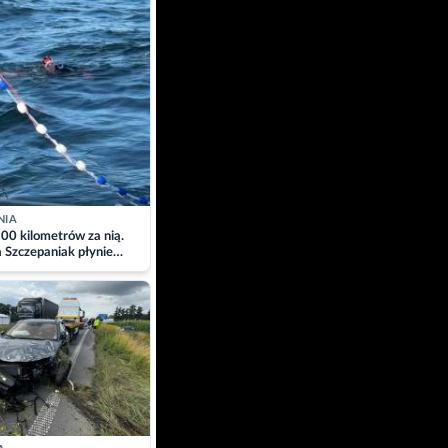
NIA
00 kilometrów za nią.
a Szczepaniak płynie
łtyk dla Piotra.
zacja