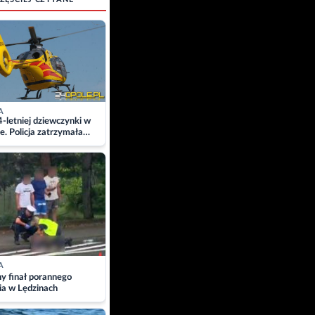
A
4-letniej dziewczynki w
e. Policja zatrzymała
A
ny finał porannego
ia w Lędzinach