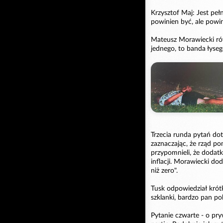
Krzysztof Maj: Jest peł
powinien być, ale powin
Mateusz Morawiecki rów
jednego, to banda łyse
Trzecia runda pytań do
zaznaczając, że rząd p
przypomnieli, że dodat
inflacji. Morawiecki do
niż zero".
Tusk odpowiedział krót
szklanki, bardzo pan p
Pytanie czwarte - o pr