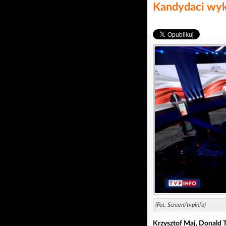
Kandydaci wyk
(Fot. Screen/tvpinfo)
Krzysztof Maj, Donald 