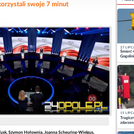
orzystali swoje 7 minut
27 LIPC
Śmierć 
Gogolini
matkę
15 LIPC
Tragicz
zdarzen
Tusk, Szymon Hołownia, Joanna Scheuring-Wielgus,