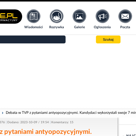
Wiadomości
Rozrywka
Galerie
Ogłoszenia
Poczta
Szukaj
i
Debata w TVP z pytaniami antyopozycyjnymi. Kandydaci wykorzystali swoje 7 mi
3376
Dodano: 2023-10-09 / 19:54
Komentarzy: 15
z pytaniami antyopozycyjnymi.
NAJC