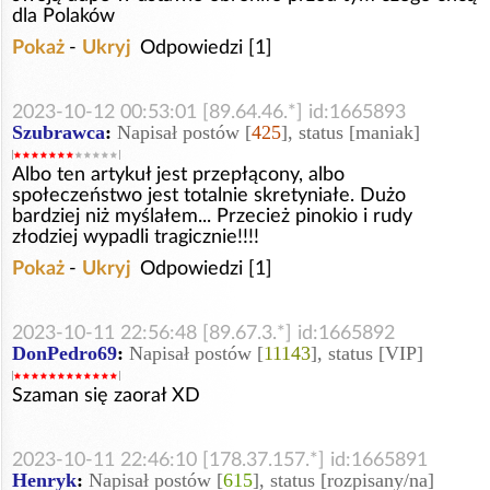
dla Polaków
Pokaż
-
Ukryj
Odpowiedzi [1]
2023-10-12 00:53:01 [89.64.46.*] id:1665893
Szubrawca
:
Napisał postów [
425
], status [maniak]
Albo ten artykuł jest przepłącony, albo
społeczeństwo jest totalnie skretyniałe. Dużo
bardziej niż myślałem... Przecież pinokio i rudy
złodziej wypadli tragicznie!!!!
Pokaż
-
Ukryj
Odpowiedzi [1]
2023-10-11 22:56:48 [89.67.3.*] id:1665892
DonPedro69
:
Napisał postów [
11143
], status [VIP]
Szaman się zaorał XD
2023-10-11 22:46:10 [178.37.157.*] id:1665891
Henryk
:
Napisał postów [
615
], status [rozpisany/na]