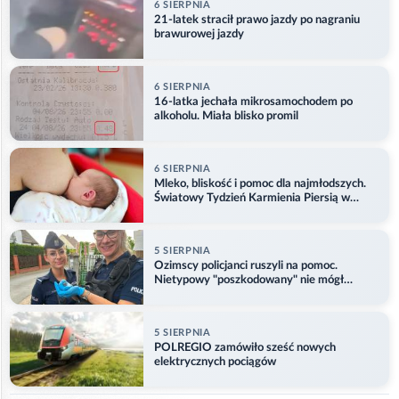
6 SIERPNIA
21-latek stracił prawo jazdy po nagraniu
brawurowej jazdy
6 SIERPNIA
16-latka jechała mikrosamochodem po
alkoholu. Miała blisko promil
6 SIERPNIA
Mleko, bliskość i pomoc dla najmłodszych.
Światowy Tydzień Karmienia Piersią w
Opolu
5 SIERPNIA
Ozimscy policjanci ruszyli na pomoc.
Nietypowy "poszkodowany" nie mógł
odlecieć
5 SIERPNIA
POLREGIO zamówiło sześć nowych
elektrycznych pociągów