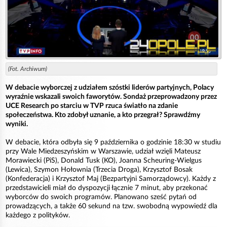
(Fot. Archiwum)
W debacie wyborczej z udziałem szóstki liderów partyjnych, Polacy
wyraźnie wskazali swoich faworytów. Sondaż przeprowadzony przez
UCE Research po starciu w TVP rzuca światło na zdanie
społeczeństwa. Kto zdobył uznanie, a kto przegrał? Sprawdźmy
wyniki.
W debacie, która odbyła się 9 października o godzinie 18:30 w studiu
przy Wale Miedzeszyńskim w Warszawie, udział wzięli Mateusz
Morawiecki (PiS), Donald Tusk (KO), Joanna Scheuring-Wielgus
(Lewica), Szymon Hołownia (Trzecia Droga), Krzysztof Bosak
(Konfederacja) i Krzysztof Maj (Bezpartyjni Samorządowcy). Każdy z
przedstawicieli miał do dyspozycji łącznie 7 minut, aby przekonać
wyborców do swoich programów. Planowano sześć pytań od
prowadzących, a także 60 sekund na tzw. swobodną wypowiedź dla
każdego z polityków.