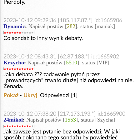
Pierdoły.
2023-10-12 09:29:36 [185.117.87.*] id:1665906
Dynamic
:
Napisał postów [
282
], status [maniak]
Co sondaż to inny wynik debaty.
2023-10-12 08:43:31 [62.87.183.*] id:1665902
Krzycho
:
Napisał postów [
5510
], status [VIP]
Jaka debata ??? zadawanie pytań przez
"prowadzących" trwało dłużej niż odpowiedzi na nie.
Żenada.
Pokaż
-
Ukryj
Odpowiedzi [1]
2023-10-12 07:38:20 [217.173.193.*] id:1665900
24mikol
:
Napisał postów [
1553
], status [Szycha]
Jak zawsze jest pytanie bez odpowiedzi: W jaki
sposób dokonano tego sondażu by powiedzieć