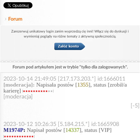
Forum
Zarezerwuj unikatowy login zanim wyprzedzą cię inni! Włącz się do dyskusji i
wymieniaj poglądy na różne tematy z aktywną społecznością.
Forum pod artykułem jest w trybie "tylko dla zalogowanych".
2023-10-14 21:49:05 [217.173.203.*] id:1666011
[moderacja]:
Napisała postów [
1355
], status [zrobił/a
karierę]
[moderacja]
[-5]
2023-10-12 10:26:35 [5.184.215.*] id:1665908
M1974P
:
Napisał postów [
14337
], status [VIP]