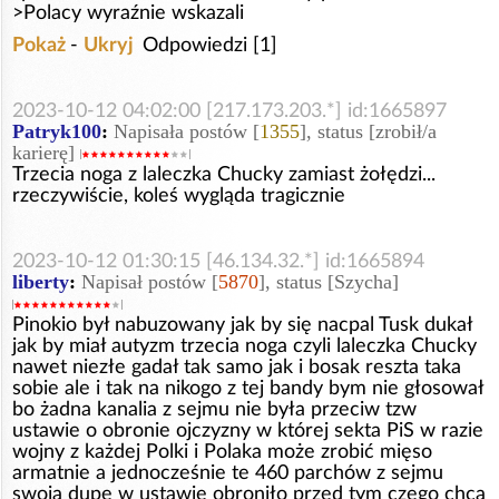
>Polacy wyraźnie wskazali
Pokaż
-
Ukryj
Odpowiedzi [1]
2023-10-12 04:02:00 [217.173.203.*] id:1665897
Patryk100
:
Napisała postów [
1355
], status [zrobił/a
karierę]
Trzecia noga z laleczka Chucky zamiast żołędzi...
rzeczywiście, koleś wygląda tragicznie
2023-10-12 01:30:15 [46.134.32.*] id:1665894
liberty
:
Napisał postów [
5870
], status [Szycha]
Pinokio był nabuzowany jak by się nacpal Tusk dukał
jak by miał autyzm trzecia noga czyli laleczka Chucky
nawet niezłe gadał tak samo jak i bosak reszta taka
sobie ale i tak na nikogo z tej bandy bym nie głosował
bo żadna kanalia z sejmu nie była przeciw tzw
ustawie o obronie ojczyzny w której sekta PiS w razie
wojny z każdej Polki i Polaka może zrobić mięso
armatnie a jednocześnie te 460 parchów z sejmu
swoją dupe w ustawie obroniło przed tym czego chcą