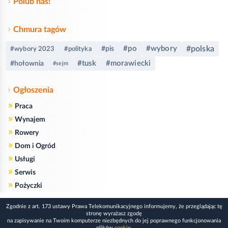
Polub nas!
Chmura tagów
#po
#wybory
#polska
#pis
#wybory 2023
#polityka
#tusk
#morawiecki
#hołownia
#sejm
Ogłoszenia
»
Praca
»
Wynajem
»
Rowery
»
Dom i Ogród
»
Usługi
»
Serwis
»
Pożyczki
Zgodnie z art. 173 ustawy Prawa Telekomunikacyjnego informujemy, że przeglądając tę
stronę wyrażasz zgodę
na zapisywanie na Twoim komputerze niezbędnych do jej poprawnego funkcjonowania
plików
cookie
.