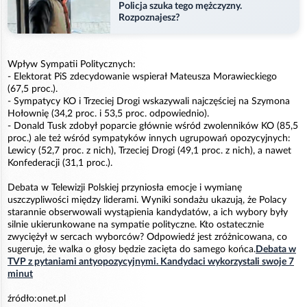
Policja szuka tego mężczyzny.
Rozpoznajesz?
Wpływ Sympatii Politycznych:
- Elektorat PiS zdecydowanie wspierał Mateusza Morawieckiego
(67,5 proc.).
- Sympatycy KO i Trzeciej Drogi wskazywali najczęściej na Szymona
Hołownię (34,2 proc. i 53,5 proc. odpowiednio).
- Donald Tusk zdobył poparcie głównie wśród zwolenników KO (85,5
proc.) ale też wśród sympatyków innych ugrupowań opozycyjnych:
Lewicy (52,7 proc. z nich), Trzeciej Drogi (49,1 proc. z nich), a nawet
Konfederacji (31,1 proc.).
Debata w Telewizji Polskiej przyniosła emocje i wymianę
uszczypliwości między liderami. Wyniki sondażu ukazują, że Polacy
starannie obserwowali wystąpienia kandydatów, a ich wybory były
silnie ukierunkowane na sympatie polityczne. Kto ostatecznie
zwyciężył w sercach wyborców? Odpowiedź jest zróżnicowana, co
sugeruje, że walka o głosy będzie zacięta do samego końca.
Debata w
TVP z pytaniami antyopozycyjnymi. Kandydaci wykorzystali swoje 7
minut
źródło:onet.pl