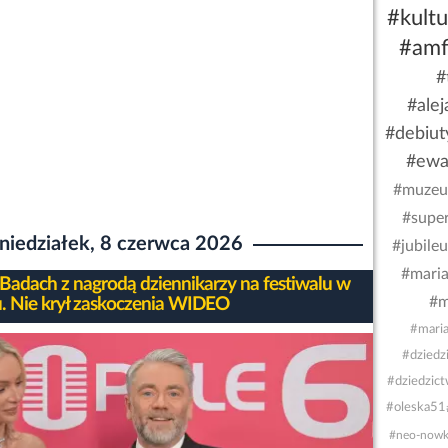
#kultu
#amf
#
#ale
#debiut
#ew
#muzeum
#super
niedziałek, 8 czerwca 2026
#jubileu
#mari
Badach z nagrodą dziennikarzy na festiwalu w
#
. Nie krył zaskoczenia WIDEO
#mari
#dziedz
#dziedzic
#oleska51
#neo-nowk