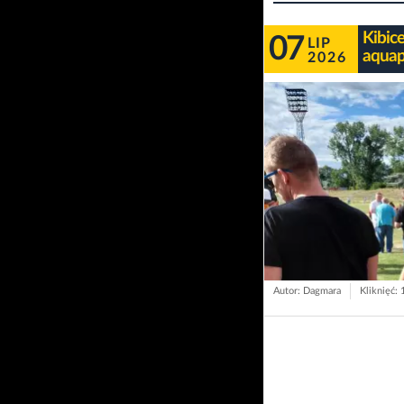
Kibic
07
LIP
aquap
2026
Autor: Dagmara
Kliknięć: