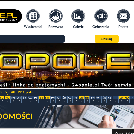
Wiadomości
Rozrywka
Galerie
Ogłoszenia
Poczta
Szukaj
>
ci
#KFPP Opole
?
?
?
?
?
?
?
?
?
?
?
?
?
?
?
?
?
?
?
?
?
?
?
?
Wyszukaj n