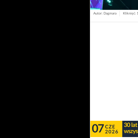
Autor: Dagmara
Kliknięć:
30 lat
07
CZE
wszys
2026