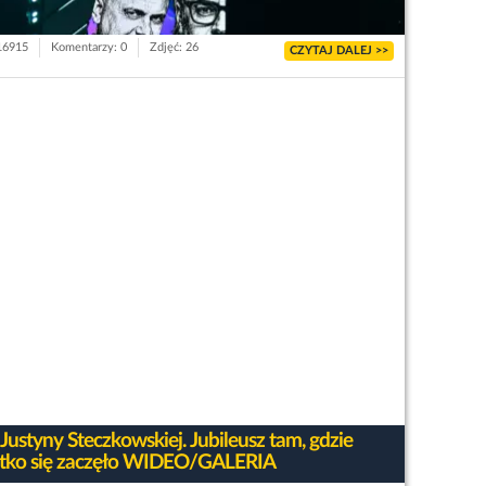
 16915
Komentarzy: 0
Zdjęć: 26
CZYTAJ DALEJ >>
 Justyny Steczkowskiej. Jubileusz tam, gdzie
tko się zaczęło WIDEO/GALERIA