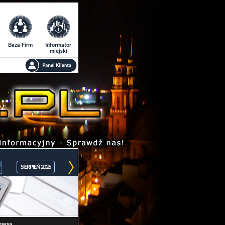
Baza Firm
Informator
miejski
SIERPIEŃ 2026
ewsa