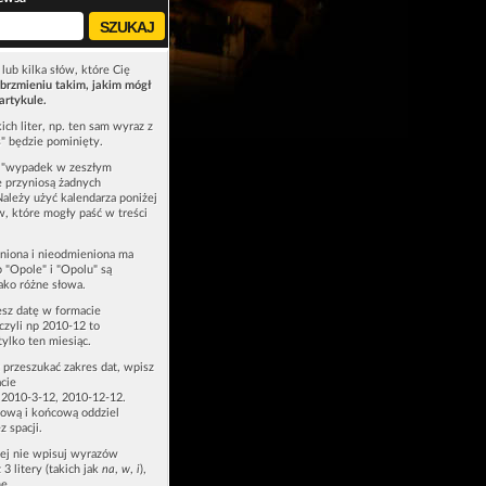
lub kilka słów, które Cię
brzmieniu takim, jakim mógł
artykule.
ich liter, np. ten sam wyraz z
ś" będzie pominięty.
u "wypadek w zeszłym
e przyniosą żadnych
Należy użyć kalendarza poniżej
ów, które mogły paść w treści
niona i nieodmieniona ma
p "Opole" i "Opolu" są
ako różne słowa.
esz datę w formacie
zyli np 2010-12 to
tylko ten miesiąc.
z przeszukać zakres dat, wpisz
cie
 2010-3-12, 2010-12-12.
ową i końcową oddziel
z spacji.
zej nie wpisuj wyrazów
 3 litery (takich jak
na
,
w
,
i
),
e.