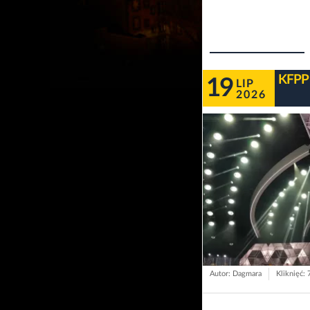
KFPP 
19
LIP
2026
Autor: Dagmara
Kliknięć: 