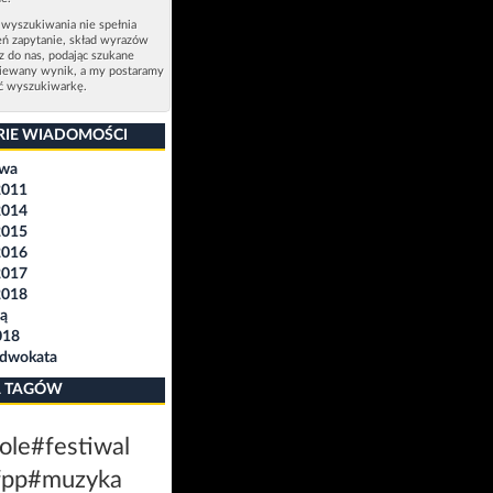
 wyszukiwania nie spełnia
eń zapytanie, skład wyrazów
sz do nas, podając szukane
ziewany wynik, a my postaramy
ić wyszukiwarkę.
RIE WIADOMOŚCI
awa
2011
2014
2015
2016
2017
2018
ą
018
Adwokata
 TAGÓW
ole
#festiwal
fpp
#muzyka