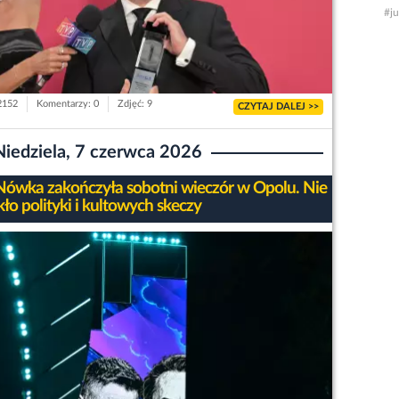
#j
 2152
Komentarzy: 0
Zdjęć: 9
CZYTAJ DALEJ >>
Niedziela, 7 czerwca 2026
ówka zakończyła sobotni wieczór w Opolu. Nie
ło polityki i kultowych skeczy