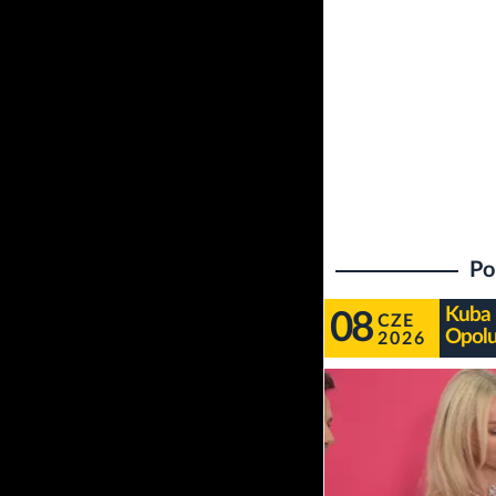
Po
Kuba 
08
CZE
Opolu
2026