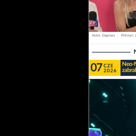
Autor: Dagmara
Kliknięć:
Neo-N
07
CZE
zabrak
2026