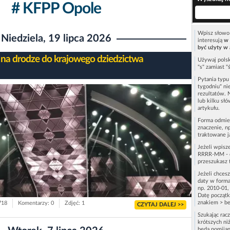
# KFPP Opole
Wpisz słowo 
Niedziela, 19 lipca 2026
interesują
w 
być użyty w 
na drodze do krajowego dziedzictwa
Używaj polsk
"s" zamiast "
Pytania typ
tygodniu" ni
rezultatów. 
lub kilku sł
artykułu.
Forma odmie
znaczenie, n
traktowane j
Jeżeli wpisz
RRRR-MM - c
przeszukasz 
Jeżeli chces
daty w forma
np. 2010-01,
Datę początk
znakiem > be
718
Komentarzy: 0
Zdjęć: 1
CZYTAJ DALEJ >>
Szukając rac
krótszych niż
będą pomijan