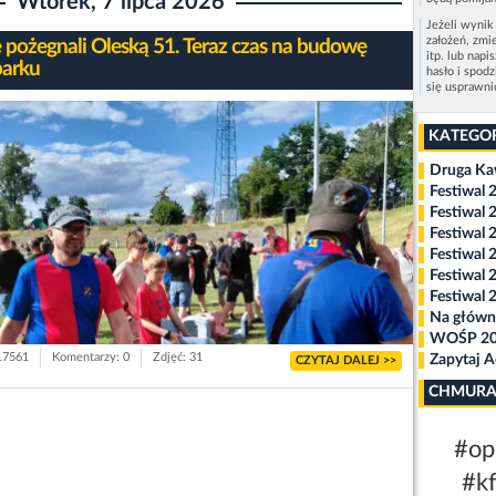
Wtorek, 7 lipca 2026
Jeżeli wynik
założeń, zmi
e pożegnali Oleską 51. Teraz czas na budowę
itp. lub napi
arku
hasło i spod
się usprawn
KATEGO
Druga K
Festiwal 
Festiwal 
Festiwal 
Festiwal 
Festiwal 
Festiwal 
Na główn
WOŚP 2
 17561
Komentarzy: 0
Zdjęć: 31
Zapytaj 
CZYTAJ DALEJ >>
CHMURA
#op
#k