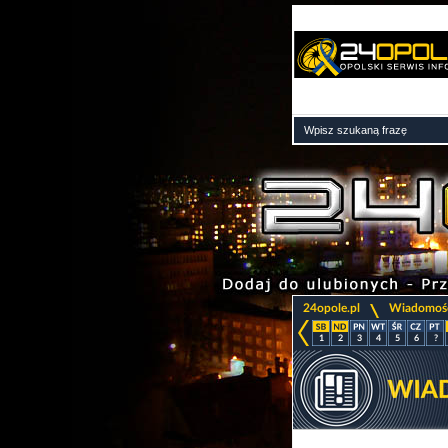
>
24opole.pl
Wiadomoś
1
2
3
4
5
6
?