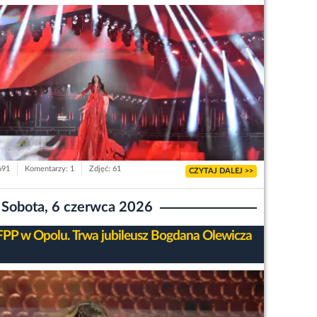
691
Komentarzy: 1
Zdjęć: 61
CZYTAJ DALEJ >>
Sobota, 6 czerwca 2026
FPP w Opolu. Trwa jubileusz Bogdana Olewicza