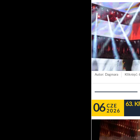
Autor: Dagmara
Kliknięć: 
63. K
06
CZE
2026