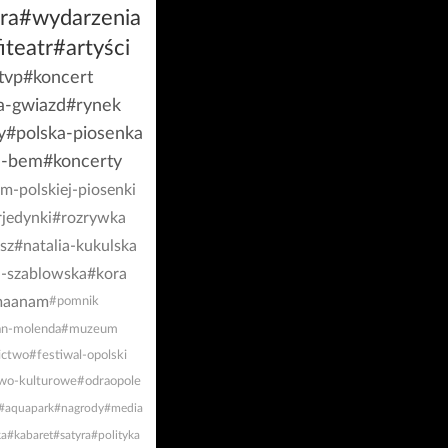
ra
#wydarzenia
iteatr
#artyści
tvp
#koncert
ja-gwiazd
#rynek
y
#polska-piosenka
a-bem
#koncerty
-polskiej-piosenki
jedynki
#rozrywka
sz
#natalia-kukulska
a-szablowska
#kora
maanam
#pomnik
an-molenda
#muzeum
ictwo
#festiwal-opolski
two-kulturowe
#odraopole
#aquapark
#nagrody
#media
a
#kabaret
#satyra
#polityka